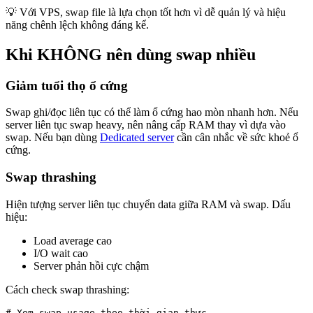
💡 Với VPS, swap file là lựa chọn tốt hơn vì dễ quản lý và hiệu
năng chênh lệch không đáng kể.
Khi KHÔNG nên dùng swap nhiều
Giảm tuổi thọ ổ cứng
Swap ghi/đọc liên tục có thể làm ổ cứng hao mòn nhanh hơn. Nếu
server liên tục swap heavy, nên nâng cấp RAM thay vì dựa vào
swap. Nếu bạn dùng
Dedicated server
cần cân nhắc về sức khoẻ ổ
cứng.
Swap thrashing
Hiện tượng server liên tục chuyển data giữa RAM và swap. Dấu
hiệu:
Load average cao
I/O wait cao
Server phản hồi cực chậm
Cách check swap thrashing:
# Xem swap usage theo thời gian thực
