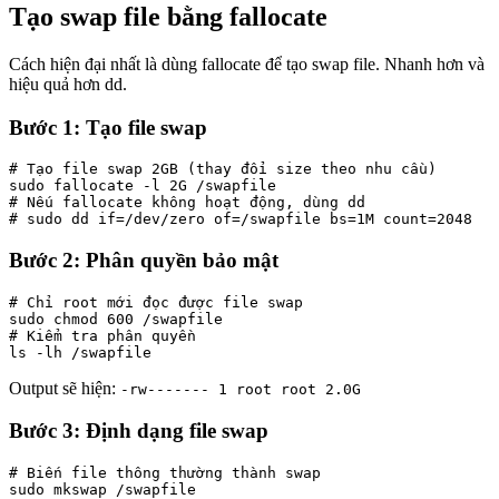
Tạo swap file bằng fallocate
Cách hiện đại nhất là dùng fallocate để tạo swap file. Nhanh hơn và
hiệu quả hơn dd.
Bước 1: Tạo file swap
# Tạo file swap 2GB (thay đổi size theo nhu cầu)

sudo fallocate -l 2G /swapfile

# Nếu fallocate không hoạt động, dùng dd

# sudo dd if=/dev/zero of=/swapfile bs=1M count=2048
Bước 2: Phân quyền bảo mật
# Chỉ root mới đọc được file swap

sudo chmod 600 /swapfile

# Kiểm tra phân quyền

ls -lh /swapfile
Output sẽ hiện:
-rw------- 1 root root 2.0G
Bước 3: Định dạng file swap
# Biến file thông thường thành swap

sudo mkswap /swapfile