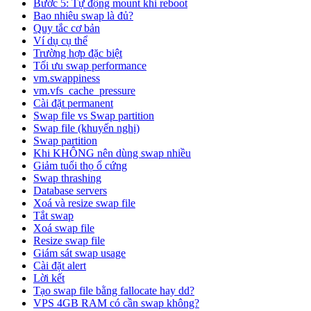
Bước 5: Tự động mount khi reboot
Bao nhiêu swap là đủ?
Quy tắc cơ bản
Ví dụ cụ thể
Trường hợp đặc biệt
Tối ưu swap performance
vm.swappiness
vm.vfs_cache_pressure
Cài đặt permanent
Swap file vs Swap partition
Swap file (khuyến nghị)
Swap partition
Khi KHÔNG nên dùng swap nhiều
Giảm tuổi thọ ổ cứng
Swap thrashing
Database servers
Xoá và resize swap file
Tắt swap
Xoá swap file
Resize swap file
Giám sát swap usage
Cài đặt alert
Lời kết
Tạo swap file bằng fallocate hay dd?
VPS 4GB RAM có cần swap không?