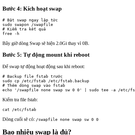
Bước 4: Kích hoạt swap
# Bật swap ngay lập tức

sudo swapon /swapfile

# Kiểm tra kết quả

free -h
Bây giờ dòng Swap sẽ hiện 2.0Gi thay vì 0B.
Bước 5: Tự động mount khi reboot
Để swap tự động hoạt động sau khi reboot:
# Backup file fstab trước

sudo cp /etc/fstab /etc/fstab.backup

# Thêm dòng swap vào fstab

echo '/swapfile none swap sw 0 0' | sudo tee -a /etc/fs
Kiểm tra file fstab:
cat /etc/fstab
Dòng cuối sẽ có:
/swapfile none swap sw 0 0
Bao nhiêu swap là đủ?