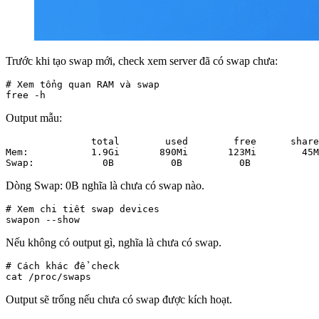
Trước khi tạo swap mới, check xem server đã có swap chưa:
# Xem tổng quan RAM và swap

free -h
Output mẫu:
               total        used        free      share
Mem:           1.9Gi       890Mi       123Mi        45M
Swap:            0B          0B          0B
Dòng Swap: 0B nghĩa là chưa có swap nào.
# Xem chi tiết swap devices

swapon --show
Nếu không có output gì, nghĩa là chưa có swap.
# Cách khác để check

cat /proc/swaps
Output sẽ trống nếu chưa có swap được kích hoạt.