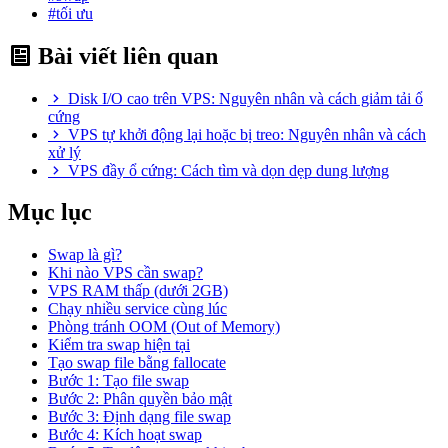
#tối ưu
Bài viết liên quan
Disk I/O cao trên VPS: Nguyên nhân và cách giảm tải ổ
cứng
VPS tự khởi động lại hoặc bị treo: Nguyên nhân và cách
xử lý
VPS đầy ổ cứng: Cách tìm và dọn dẹp dung lượng
Mục lục
Swap là gì?
Khi nào VPS cần swap?
VPS RAM thấp (dưới 2GB)
Chạy nhiều service cùng lúc
Phòng tránh OOM (Out of Memory)
Kiểm tra swap hiện tại
Tạo swap file bằng fallocate
Bước 1: Tạo file swap
Bước 2: Phân quyền bảo mật
Bước 3: Định dạng file swap
Bước 4: Kích hoạt swap