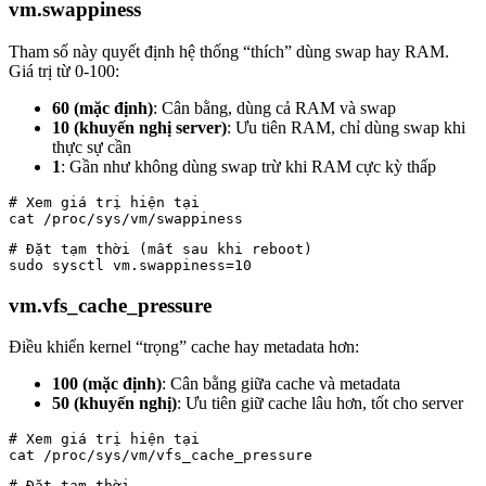
vm.swappiness
Tham số này quyết định hệ thống “thích” dùng swap hay RAM.
Giá trị từ 0-100:
60 (mặc định)
: Cân bằng, dùng cả RAM và swap
10 (khuyến nghị server)
: Ưu tiên RAM, chỉ dùng swap khi
thực sự cần
1
: Gần như không dùng swap trừ khi RAM cực kỳ thấp
# Xem giá trị hiện tại

cat /proc/sys/vm/swappiness
# Đặt tạm thời (mất sau khi reboot)

sudo sysctl vm.swappiness=10
vm.vfs_cache_pressure
Điều khiển kernel “trọng” cache hay metadata hơn:
100 (mặc định)
: Cân bằng giữa cache và metadata
50 (khuyến nghị)
: Ưu tiên giữ cache lâu hơn, tốt cho server
# Xem giá trị hiện tại

cat /proc/sys/vm/vfs_cache_pressure
# Đặt tạm thời
