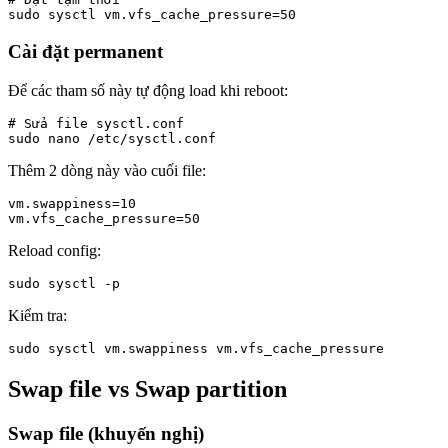
sudo sysctl vm.vfs_cache_pressure=50
Cài đặt permanent
Để các tham số này tự động load khi reboot:
# Sửa file sysctl.conf

sudo nano /etc/sysctl.conf
Thêm 2 dòng này vào cuối file:
vm.swappiness=10

vm.vfs_cache_pressure=50
Reload config:
sudo sysctl -p
Kiểm tra:
sudo sysctl vm.swappiness vm.vfs_cache_pressure
Swap file vs Swap partition
Swap file (khuyến nghị)