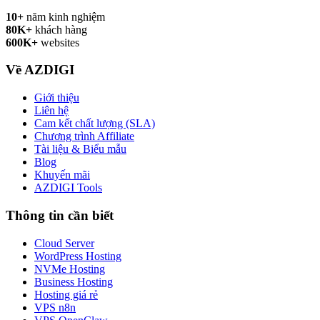
10+
năm kinh nghiệm
80K+
khách hàng
600K+
websites
Về AZDIGI
Giới thiệu
Liên hệ
Cam kết chất lượng (SLA)
Chương trình Affiliate
Tài liệu & Biểu mẫu
Blog
Khuyến mãi
AZDIGI Tools
Thông tin cần biết
Cloud Server
WordPress Hosting
NVMe Hosting
Business Hosting
Hosting giá rẻ
VPS n8n