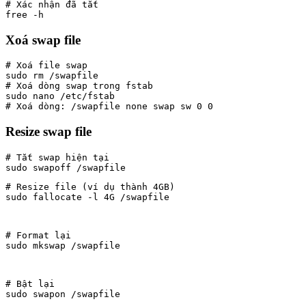
# Xác nhận đã tắt

free -h
Xoá swap file
# Xoá file swap

sudo rm /swapfile

# Xoá dòng swap trong fstab

sudo nano /etc/fstab

# Xoá dòng: /swapfile none swap sw 0 0
Resize swap file
# Tắt swap hiện tại

# Resize file (ví dụ thành 4GB)

sudo fallocate -l 4G /swapfile
# Format lại

sudo mkswap /swapfile
# Bật lại

sudo swapon /swapfile