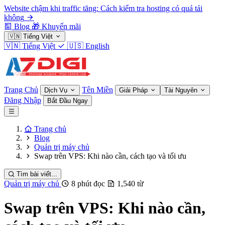
Website chậm khi traffic tăng: Cách kiểm tra hosting có quá tải
không
Blog
🎁
Khuyến mãi
🇻🇳
Tiếng Việt
🇻🇳
Tiếng Việt
🇺🇸
English
Trang Chủ
Tên Miền
Dịch Vụ
Giải Pháp
Tài Nguyên
Đăng Nhập
Bắt Đầu Ngay
Trang chủ
Blog
Quản trị máy chủ
Swap trên VPS: Khi nào cần, cách tạo và tối ưu
Tìm bài viết...
Quản trị máy chủ
8 phút đọc
1,540 từ
Swap trên VPS: Khi nào cần,