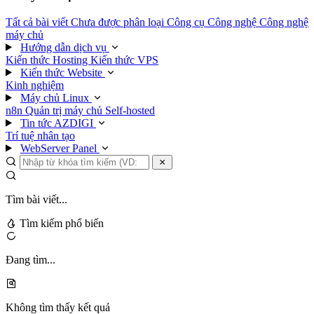
Tất cả bài viết
Chưa được phân loại
Công cụ
Công nghệ
Công nghệ
máy chủ
Hướng dẫn dịch vụ
Kiến thức Hosting
Kiến thức VPS
Kiến thức Website
Kinh nghiệm
Máy chủ Linux
n8n
Quản trị máy chủ
Self-hosted
Tin tức AZDIGI
Trí tuệ nhân tạo
WebServer Panel
Tìm bài viết...
Tìm kiếm phổ biến
Đang tìm...
Không tìm thấy kết quả