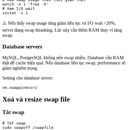
watch -n 1 'free -h'

# Xem I/O wait

iostat -x 1
⚠️ Nếu thấy swap usage tăng giảm liên tục và I/O wait >20%,
server đang swap thrashing. Lúc này cần thêm RAM thay vì tăng
swap.
Database servers
MySQL, PostgreSQL không nên swap nhiều. Database cần RAM
thật để cache hiệu quả. Nếu database liên tục swap, performance sẽ
giảm nghiêm trọng.
Setting cho database server:
vm.swappiness=1
Xoá và resize swap file
Tắt swap
# Tắt swap

sudo swapoff /swapfile
