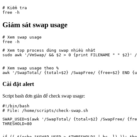
# Kiểm tra

free -h
Giám sát swap usage
# Xem swap usage

# Xem top process dùng swap nhiều nhất

sudo awk '/VmSwap/ && $2 > 0 {print FILENAME " " $2}' /
# Xem swap usage theo %

awk '/SwapTotal/ {total=$2} /SwapFree/ {free=$2} END {u
Cài đặt alert
Script bash đơn giản để check swap usage:
#!/bin/bash

SWAP_USED=$(awk '/SwapTotal/ {total=$2} /SwapFree/ {fre
THRESHOLD=80
if (( $(echo "$SWAP_USED > $THRESHOLD" | bc -l) )); the