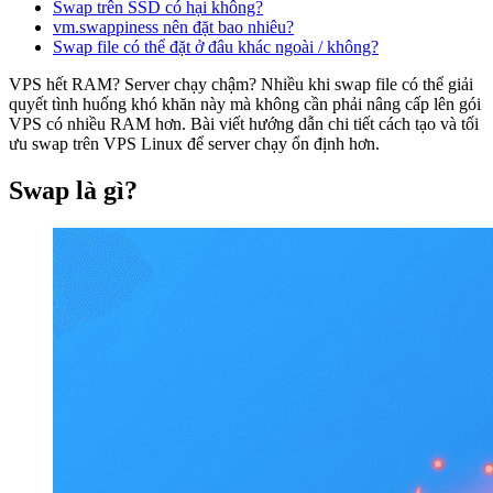
Swap trên SSD có hại không?
vm.swappiness nên đặt bao nhiêu?
Swap file có thể đặt ở đâu khác ngoài / không?
VPS hết RAM? Server chạy chậm? Nhiều khi swap file có thể giải
quyết tình huống khó khăn này mà không cần phải nâng cấp lên gói
VPS có nhiều RAM hơn. Bài viết hướng dẫn chi tiết cách tạo và tối
ưu swap trên VPS Linux để server chạy ổn định hơn.
Swap là gì?