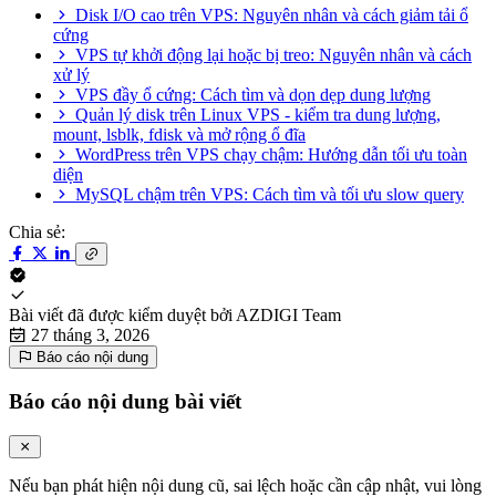
Disk I/O cao trên VPS: Nguyên nhân và cách giảm tải ổ
cứng
VPS tự khởi động lại hoặc bị treo: Nguyên nhân và cách
xử lý
VPS đầy ổ cứng: Cách tìm và dọn dẹp dung lượng
Quản lý disk trên Linux VPS - kiểm tra dung lượng,
mount, lsblk, fdisk và mở rộng ổ đĩa
WordPress trên VPS chạy chậm: Hướng dẫn tối ưu toàn
diện
MySQL chậm trên VPS: Cách tìm và tối ưu slow query
Chia sẻ:
Bài viết đã được kiểm duyệt bởi
AZDIGI Team
27 tháng 3, 2026
Báo cáo nội dung
Báo cáo nội dung bài viết
Nếu bạn phát hiện nội dung cũ, sai lệch hoặc cần cập nhật, vui lòng