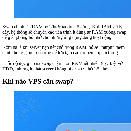
Swap chính là “RAM ảo” được tạo trên ổ cứng. Khi RAM vật lý
đầy, hệ thống sẽ chuyển các tiến trình ít dùng từ RAM xuống swap
để giải phóng bộ nhớ cho những ứng dụng đang hoạt động.
Nôm na là khi server bạn hết chỗ trong RAM, nó sẽ “mượn” thêm
chút không gian từ ổ cứng để lưu tạm các dữ liệu ít quan trọng.
ℹ️ Tốc độ đọc ghi của swap chậm hơn RAM rất nhiều (đặc biệt với
HDD), nhưng ít nhất server không bị crash vì hết bộ nhớ.
Khi nào VPS cần swap?