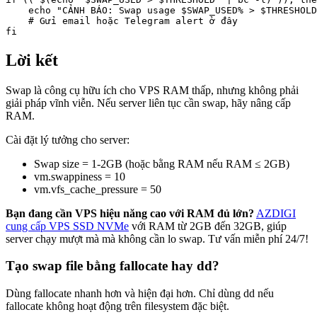
    echo "CẢNH BÁO: Swap usage $SWAP_USED% > $THRESHOLD
    # Gửi email hoặc Telegram alert ở đây

fi
Lời kết
Swap là công cụ hữu ích cho VPS RAM thấp, nhưng không phải
giải pháp vĩnh viễn. Nếu server liên tục cần swap, hãy nâng cấp
RAM.
Cài đặt lý tưởng cho server:
Swap size = 1-2GB (hoặc bằng RAM nếu RAM ≤ 2GB)
vm.swappiness = 10
vm.vfs_cache_pressure = 50
Bạn đang cần VPS hiệu năng cao với RAM đủ lớn?
AZDIGI
cung cấp VPS SSD NVMe
với RAM từ 2GB đến 32GB, giúp
server chạy mượt mà mà không cần lo swap. Tư vấn miễn phí 24/7!
Tạo swap file bằng fallocate hay dd?
Dùng fallocate nhanh hơn và hiện đại hơn. Chỉ dùng dd nếu
fallocate không hoạt động trên filesystem đặc biệt.