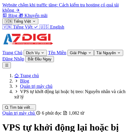
Website chậm khi traffic tăng: Cách kiểm tra hosting có quá tải
không
Blog
🎁
Khuyến mãi
🇻🇳
Tiếng Việt
🇻🇳
Tiếng Việt
🇺🇸
English
Trang Chủ
Tên Miền
Dịch Vụ
Giải Pháp
Tài Nguyên
Đăng Nhập
Bắt Đầu Ngay
Trang chủ
Blog
Quản trị máy chủ
VPS tự khởi động lại hoặc bị treo: Nguyên nhân và cách
xử lý
Tìm bài viết...
Quản trị máy chủ
6 phút đọc
1,082 từ
VPS tự khởi động lại hoặc bị