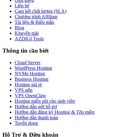
Giới thiệu
Liên hệ
Cam kết chất lượng (SLA)
Chương trình Affiliate
Tài liệu & Biểu mẫu
Blog
Khuyến mãi
AZDIGI Tools
Thông tin cần biết
Cloud Server
WordPress Hosting
NVMe Hosting
Business Hosting
Hosting giá rẻ
VPS n8n
VPS OpenClaw
Hosting miễn phí cho sinh viên
Hướng dẫn gửi hỗ trợ
Hướng dẫn đăng ký Hosting & Tên miền
Hướng dẫn thanh toán
Tuyển dụng
Hỗ Trợ & Điều khoản