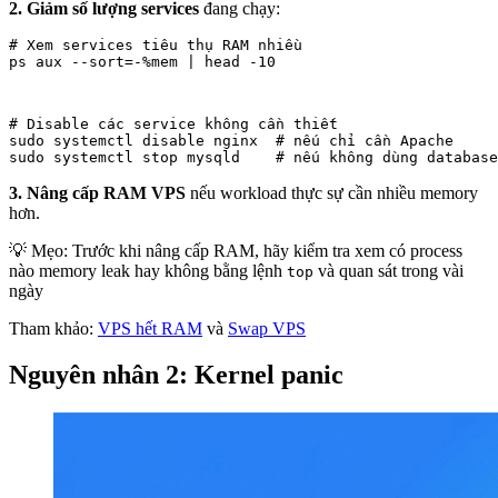
2. Giảm số lượng services
đang chạy:
# Xem services tiêu thụ RAM nhiều

ps aux --sort=-%mem | head -10
# Disable các service không cần thiết

sudo systemctl disable nginx  # nếu chỉ cần Apache

sudo systemctl stop mysqld    # nếu không dùng database
3. Nâng cấp RAM VPS
nếu workload thực sự cần nhiều memory
hơn.
💡 Mẹo: Trước khi nâng cấp RAM, hãy kiểm tra xem có process
nào memory leak hay không bằng lệnh
và quan sát trong vài
top
ngày
Tham khảo:
VPS hết RAM
và
Swap VPS
Nguyên nhân 2: Kernel panic