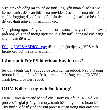
VPS tự khởi động lại có thể do nhiều nguyên nhân từ hết RAM,
kernel panic, đến can thiệp của provider. Cách hiệu quả nhất là
enable logging đầy đủ, sau đó phân tích log một cách có hệ thống
để xác định nguyên nhân chính xác.
Việc phòng ngừa bằng cách monitor resource usage, cấu hình swap
phù hợp và giữ hệ thống updated sẽ giảm thiểu đáng kể khả năng
xảy ra vấn đề này.
Đăng ký VPS AZDIGI ngay
để trải nghiệm dịch vụ VPS chất
lượng cao với giá cả phải chăng.
Làm sao biết VPS bị reboot hay bị treo?
Sử dụng lệnh
để xem lịch sử reboot. Nếu thời gian
last reboot
reboot không khớp với lúc bạn reboot thủ công, có nghĩa VPS bị
crash hoặc provider reboot.
OOM Killer có nguy hiểm không?
OOM Killer là cơ chế bảo vệ của Linux khi hết RAM. Nó kill
process để giải phóng memory, tránh hệ thống bị treo hoàn toàn.
Tuy nhiên việc này có thể kill process quan trọng như database.