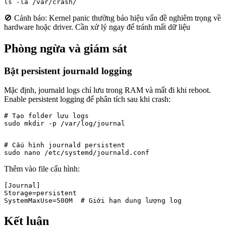
ls -la /var/crash/
🚫 Cảnh báo: Kernel panic thường báo hiệu vấn đề nghiêm trọng về
hardware hoặc driver. Cần xử lý ngay để tránh mất dữ liệu
Phòng ngừa và giám sát
Bật persistent journald logging
Mặc định, journald logs chỉ lưu trong RAM và mất đi khi reboot.
Enable persistent logging để phân tích sau khi crash:
# Tạo folder lưu logs

sudo mkdir -p /var/log/journal
# Cấu hình journald persistent

sudo nano /etc/systemd/journald.conf
Thêm vào file cấu hình:
[Journal]

Storage=persistent

SystemMaxUse=500M  # Giới hạn dung lượng log
Kết luận