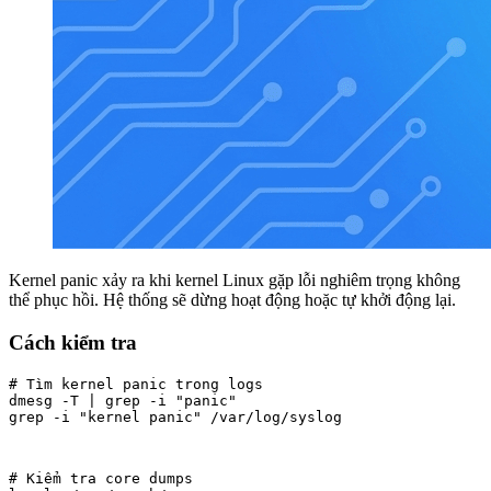
Kernel panic xảy ra khi kernel Linux gặp lỗi nghiêm trọng không
thể phục hồi. Hệ thống sẽ dừng hoạt động hoặc tự khởi động lại.
Cách kiểm tra
# Tìm kernel panic trong logs

dmesg -T | grep -i "panic"

grep -i "kernel panic" /var/log/syslog
# Kiểm tra core dumps
