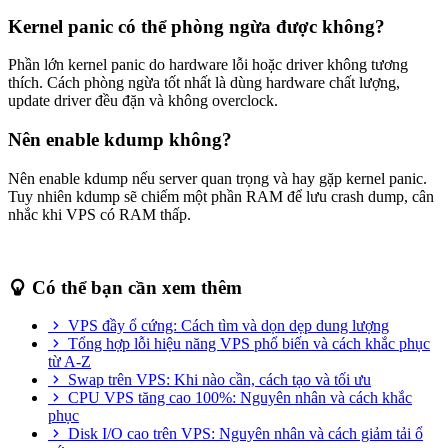
Kernel panic có thể phòng ngừa được không?
Phần lớn kernel panic do hardware lỗi hoặc driver không tương
thích. Cách phòng ngừa tốt nhất là dùng hardware chất lượng,
update driver đều đặn và không overclock.
Nên enable kdump không?
Nên enable kdump nếu server quan trọng và hay gặp kernel panic.
Tuy nhiên kdump sẽ chiếm một phần RAM để lưu crash dump, cân
nhắc khi VPS có RAM thấp.
Có thể bạn cần xem thêm
VPS đầy ổ cứng: Cách tìm và dọn dẹp dung lượng
Tổng hợp lỗi hiệu năng VPS phổ biến và cách khắc phục
từ A-Z
Swap trên VPS: Khi nào cần, cách tạo và tối ưu
CPU VPS tăng cao 100%: Nguyên nhân và cách khắc
phục
Disk I/O cao trên VPS: Nguyên nhân và cách giảm tải ổ