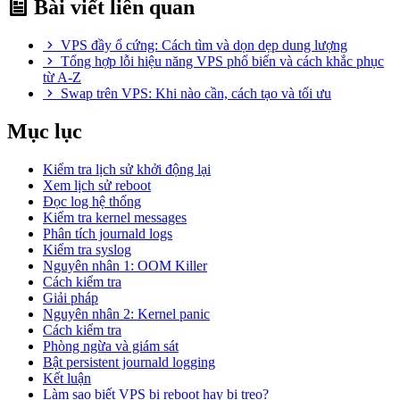
Bài viết liên quan
VPS đầy ổ cứng: Cách tìm và dọn dẹp dung lượng
Tổng hợp lỗi hiệu năng VPS phổ biến và cách khắc phục
từ A-Z
Swap trên VPS: Khi nào cần, cách tạo và tối ưu
Mục lục
Kiểm tra lịch sử khởi động lại
Xem lịch sử reboot
Đọc log hệ thống
Kiểm tra kernel messages
Phân tích journald logs
Kiểm tra syslog
Nguyên nhân 1: OOM Killer
Cách kiểm tra
Giải pháp
Nguyên nhân 2: Kernel panic
Cách kiểm tra
Phòng ngừa và giám sát
Bật persistent journald logging
Kết luận
Làm sao biết VPS bị reboot hay bị treo?