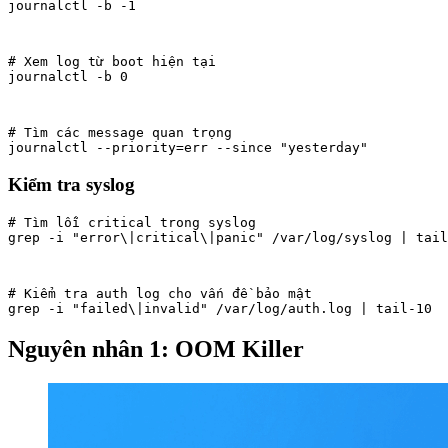
journalctl -b -1
# Xem log từ boot hiện tại

journalctl -b 0
# Tìm các message quan trọng

journalctl --priority=err --since "yesterday"
Kiểm tra syslog
# Tìm lỗi critical trong syslog

grep -i "error\|critical\|panic" /var/log/syslog | tail
# Kiểm tra auth log cho vấn đề bảo mật

grep -i "failed\|invalid" /var/log/auth.log | tail-10
Nguyên nhân 1: OOM Killer