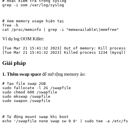
# Hoặc kiểm tra trong syslog

grep -i oom /var/log/syslog
# Xem memory usage hiện tại

free -h

cat /proc/meminfo | grep -i "memavailable\|memfree"
Ví dụ log OOM Killer:
[Tue Mar 21 15:41:32 2023] Out of memory: Kill process 
[Tue Mar 21 15:41:32 2023] Killed process 1234 (mysql)
Giải pháp
1. Thêm swap space
để mở rộng memory ảo:
# Tạo file swap 2GB

sudo fallocate -l 2G /swapfile

sudo chmod 600 /swapfile

sudo mkswap /swapfile

sudo swapon /swapfile
# Tự động mount swap khi boot

echo '/swapfile none swap sw 0 0' | sudo tee -a /etc/fs