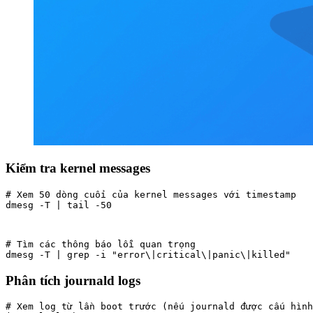
Kiểm tra kernel messages
# Xem 50 dòng cuối của kernel messages với timestamp

dmesg -T | tail -50
# Tìm các thông báo lỗi quan trọng

dmesg -T | grep -i "error\|critical\|panic\|killed"
Phân tích journald logs
# Xem log từ lần boot trước (nếu journald được cấu hình