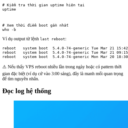
# Kiểm tra thời gian uptime hiện tại

uptime
# Xem thời điểm boot gần nhất

who -b
Ví dụ output từ lệnh
:
last reboot
reboot   system boot  5.4.0-74-generic Tue Mar 21 15:42
reboot   system boot  5.4.0-74-generic Tue Mar 21 09:15
reboot   system boot  5.4.0-74-generic Mon Mar 20 18:30
⚠️ Nếu thấy VPS reboot nhiều lần trong ngày hoặc có pattern thời
gian đặc biệt (ví dụ cứ vào 3:00 sáng), đây là manh mối quan trọng
để tìm nguyên nhân.
Đọc log hệ thống