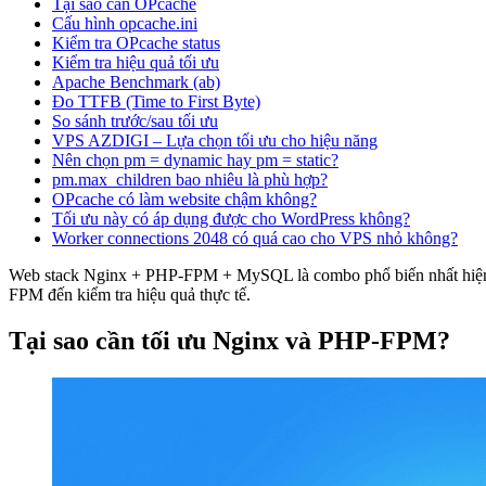
Tại sao cần OPcache
Cấu hình opcache.ini
Kiểm tra OPcache status
Kiểm tra hiệu quả tối ưu
Apache Benchmark (ab)
Đo TTFB (Time to First Byte)
So sánh trước/sau tối ưu
VPS AZDIGI – Lựa chọn tối ưu cho hiệu năng
Nên chọn pm = dynamic hay pm = static?
pm.max_children bao nhiêu là phù hợp?
OPcache có làm website chậm không?
Tối ưu này có áp dụng được cho WordPress không?
Worker connections 2048 có quá cao cho VPS nhỏ không?
Web stack Nginx + PHP-FPM + MySQL là combo phổ biến nhất hiện nay
FPM đến kiểm tra hiệu quả thực tế.
Tại sao cần tối ưu Nginx và PHP-FPM?