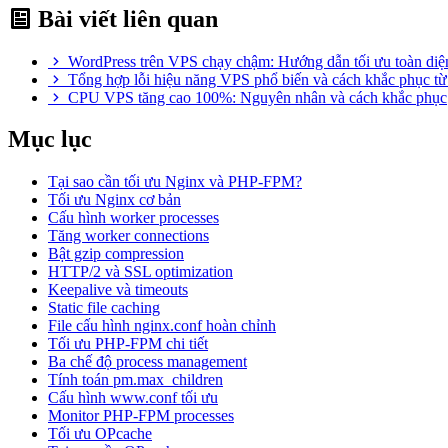
Bài viết liên quan
WordPress trên VPS chạy chậm: Hướng dẫn tối ưu toàn diệ
Tổng hợp lỗi hiệu năng VPS phổ biến và cách khắc phục t
CPU VPS tăng cao 100%: Nguyên nhân và cách khắc phục
Mục lục
Tại sao cần tối ưu Nginx và PHP-FPM?
Tối ưu Nginx cơ bản
Cấu hình worker processes
Tăng worker connections
Bật gzip compression
HTTP/2 và SSL optimization
Keepalive và timeouts
Static file caching
File cấu hình nginx.conf hoàn chỉnh
Tối ưu PHP-FPM chi tiết
Ba chế độ process management
Tính toán pm.max_children
Cấu hình www.conf tối ưu
Monitor PHP-FPM processes
Tối ưu OPcache