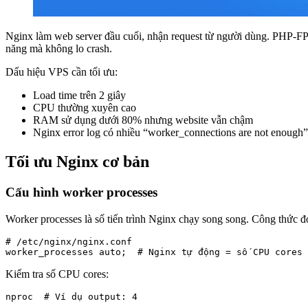
Nginx làm web server đầu cuối, nhận request từ người dùng. PHP-FP
năng mà không lo crash.
Dấu hiệu VPS cần tối ưu:
Load time trên 2 giây
CPU thường xuyên cao
RAM sử dụng dưới 80% nhưng website vẫn chậm
Nginx error log có nhiều “worker_connections are not enough”
Tối ưu Nginx cơ bản
Cấu hình worker processes
Worker processes là số tiến trình Nginx chạy song song. Công thức đ
# /etc/nginx/nginx.conf

worker_processes auto;  # Nginx tự động = số CPU cores
Kiểm tra số CPU cores:
nproc  # Ví dụ output: 4