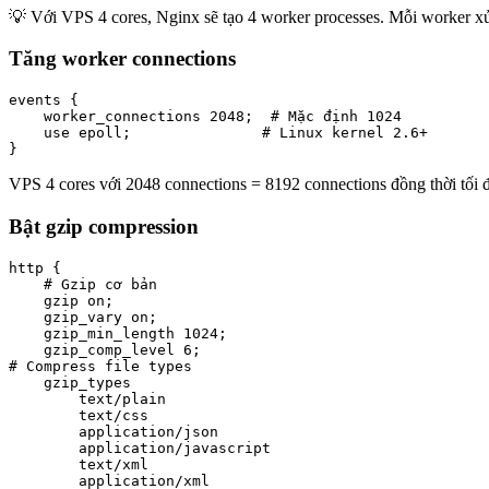
💡 Với VPS 4 cores, Nginx sẽ tạo 4 worker processes. Mỗi worker x
Tăng worker connections
events {

    worker_connections 2048;  # Mặc định 1024

    use epoll;               # Linux kernel 2.6+

}
VPS 4 cores với 2048 connections = 8192 connections đồng thời tối
Bật gzip compression
http {

    # Gzip cơ bản

    gzip on;

    gzip_vary on;

    gzip_min_length 1024;

    gzip_comp_level 6;

# Compress file types

    gzip_types

        text/plain

        text/css

        application/json

        application/javascript

        text/xml

        application/xml
