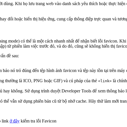
 dùng. Khi họ lưu trang web vào danh sách yêu thích hoặc thực hiện cá
thay đổi hoặc hiển thị hiệu ứng, cung cấp thông điệp trực quan và tươn
wsing mode) có thể là một cách nhanh nhất để nhận biết lỗi favicon. Kh
ập) từ phiên làm việc trước đó, và do đó, cũng sẽ không hiển thị favico
vấn đề sau:
 bảo nó trỏ đúng đến tệp hình ảnh favicon và tệp này tồn tại trên máy 
ông thường là ICO, PNG hoặc GIF) và cú pháp của thẻ
là chính
<link>
ủ hay không. Sử dụng trình duyệt Developer Tools để xem thông báo lỗi
 có thể vẫn sử dụng phiên bản cũ từ bộ nhớ cache. Hãy thử làm mới tran
p link
ở đây
kiểm tra lỗi Favicon