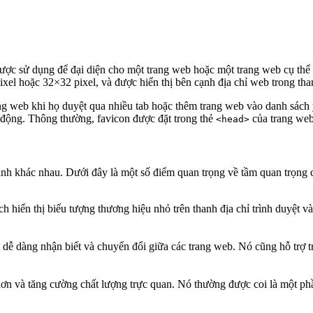
ỏ được sử dụng để đại diện cho một trang web hoặc một trang web cụ thể
xel hoặc 32×32 pixel, và được hiển thị bên cạnh địa chỉ web trong than
ang web khi họ duyệt qua nhiều tab hoặc thêm trang web vào danh sách
i động. Thông thường, favicon được đặt trong thẻ
của trang web
<head>
cạnh khác nhau. Dưới đây là một số điểm quan trọng về tầm quan trọng 
 hiển thị biểu tượng thương hiệu nhỏ trên thanh địa chỉ trình duyệt v
 dễ dàng nhận biết và chuyển đổi giữa các trang web. Nó cũng hỗ trợ t
ơn và tăng cường chất lượng trực quan. Nó thường được coi là một phần