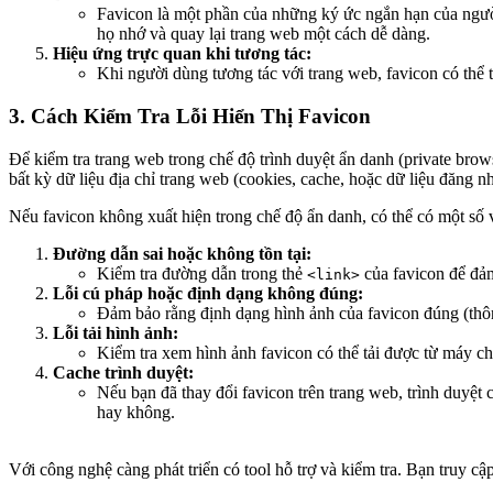
Favicon là một phần của những ký ức ngắn hạn của người
họ nhớ và quay lại trang web một cách dễ dàng.
Hiệu ứng trực quan khi tương tác:
Khi người dùng tương tác với trang web, favicon có thể 
3. Cách Kiểm Tra Lỗi Hiển Thị Favicon
Để kiểm tra trang web trong chế độ trình duyệt ẩn danh (private bro
bất kỳ dữ liệu địa chỉ trang web (cookies, cache, hoặc dữ liệu đăng nh
Nếu favicon không xuất hiện trong chế độ ẩn danh, có thể có một số 
Đường dẫn sai hoặc không tồn tại:
Kiểm tra đường dẫn trong thẻ
của favicon để đảm
<link>
Lỗi cú pháp hoặc định dạng không đúng:
Đảm bảo rằng định dạng hình ảnh của favicon đúng (th
Lỗi tải hình ảnh:
Kiểm tra xem hình ảnh favicon có thể tải được từ máy ch
Cache trình duyệt:
Nếu bạn đã thay đổi favicon trên trang web, trình duyệt
hay không.
Với công nghệ càng phát triển có tool hỗ trợ và kiểm tra. Bạn truy cậ