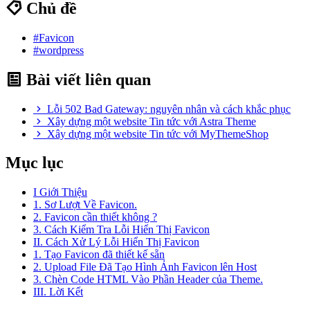
Chủ đề
#Favicon
#wordpress
Bài viết liên quan
Lỗi 502 Bad Gateway: nguyên nhân và cách khắc phục
Xây dựng một website Tin tức với Astra Theme
Xây dựng một website Tin tức với MyThemeShop
Mục lục
I Giới Thiệu
1. Sơ Lượt Về Favicon.
2. Favicon cần thiết không ?
3. Cách Kiểm Tra Lỗi Hiển Thị Favicon
II. Cách Xử Lý Lỗi Hiển Thị Favicon
1. Tạo Favicon đã thiết kế sẵn
2. Upload File Đã Tạo Hình Ảnh Favicon lên Host
3. Chèn Code HTML Vào Phần Header của Theme.
III. Lời Kết