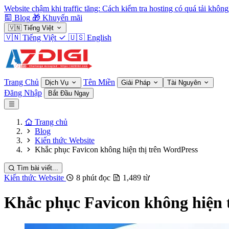
Website chậm khi traffic tăng: Cách kiểm tra hosting có quá tải không
Blog
🎁
Khuyến mãi
🇻🇳
Tiếng Việt
🇻🇳
Tiếng Việt
🇺🇸
English
Trang Chủ
Tên Miền
Dịch Vụ
Giải Pháp
Tài Nguyên
Đăng Nhập
Bắt Đầu Ngay
Trang chủ
Blog
Kiến thức Website
Khắc phục Favicon không hiện thị trên WordPress
Tìm bài viết...
Kiến thức Website
8 phút đọc
1,489 từ
Khắc phục Favicon không hiện 