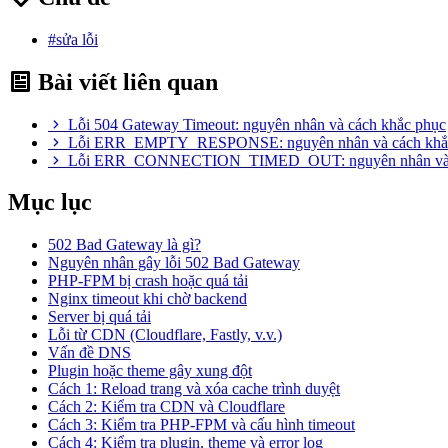
#sửa lỗi
Bài viết liên quan
Lỗi 504 Gateway Timeout: nguyên nhân và cách khắc phục
Lỗi ERR_EMPTY_RESPONSE: nguyên nhân và cách khắ
Lỗi ERR_CONNECTION_TIMED_OUT: nguyên nhân và c
Mục lục
502 Bad Gateway là gì?
Nguyên nhân gây lỗi 502 Bad Gateway
PHP-FPM bị crash hoặc quá tải
Nginx timeout khi chờ backend
Server bị quá tải
Lỗi từ CDN (Cloudflare, Fastly, v.v.)
Vấn đề DNS
Plugin hoặc theme gây xung đột
Cách 1: Reload trang và xóa cache trình duyệt
Cách 2: Kiểm tra CDN và Cloudflare
Cách 3: Kiểm tra PHP-FPM và cấu hình timeout
Cách 4: Kiểm tra plugin, theme và error log