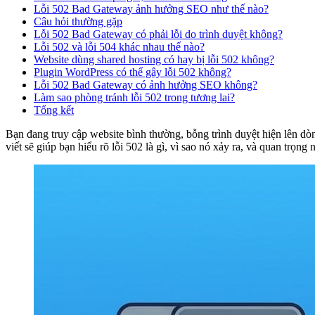
Lỗi 502 Bad Gateway ảnh hưởng SEO như thế nào?
Câu hỏi thường gặp
Lỗi 502 Bad Gateway có phải lỗi do trình duyệt không?
Lỗi 502 và lỗi 504 khác nhau thế nào?
Website dùng shared hosting có hay bị lỗi 502 không?
Plugin WordPress có thể gây lỗi 502 không?
Lỗi 502 Bad Gateway có ảnh hưởng SEO không?
Làm sao phòng tránh lỗi 502 trong tương lai?
Tổng kết
Bạn đang truy cập website bình thường, bỗng trình duyệt hiện lên dò
viết sẽ giúp bạn hiểu rõ lỗi 502 là gì, vì sao nó xảy ra, và quan trọng