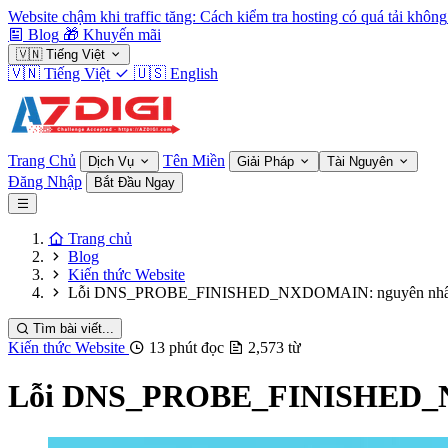
Website chậm khi traffic tăng: Cách kiểm tra hosting có quá tải không
Blog
🎁
Khuyến mãi
🇻🇳
Tiếng Việt
🇻🇳
Tiếng Việt
🇺🇸
English
Trang Chủ
Tên Miền
Dịch Vụ
Giải Pháp
Tài Nguyên
Đăng Nhập
Bắt Đầu Ngay
Trang chủ
Blog
Kiến thức Website
Lỗi DNS_PROBE_FINISHED_NXDOMAIN: nguyên nhân v
Tìm bài viết...
Kiến thức Website
13 phút đọc
2,573 từ
Lỗi DNS_PROBE_FINISHED_NX