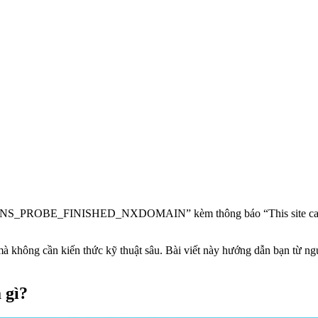
ữ “DNS_PROBE_FINISHED_NXDOMAIN” kèm thông báo “This site can’t 
t mà không cần kiến thức kỹ thuật sâu. Bài viết này hướng dẫn bạn từ 
gì?