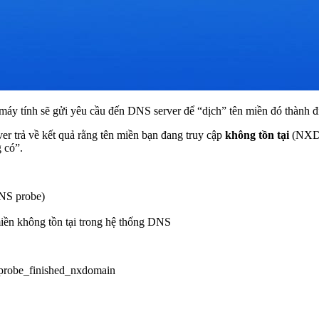
 máy tính sẽ gửi yêu cầu đến DNS server để “dịch” tên miền đó thành đ
er trả về kết quả rằng tên miền bạn đang truy cập
không tồn tại
(NXDO
 có”.
DNS probe)
miền không tồn tại trong hệ thống DNS
s_probe_finished_nxdomain