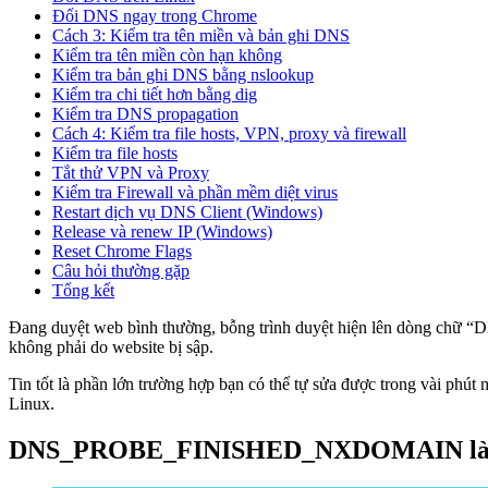
Đổi DNS ngay trong Chrome
Cách 3: Kiểm tra tên miền và bản ghi DNS
Kiểm tra tên miền còn hạn không
Kiểm tra bản ghi DNS bằng nslookup
Kiểm tra chi tiết hơn bằng dig
Kiểm tra DNS propagation
Cách 4: Kiểm tra file hosts, VPN, proxy và firewall
Kiểm tra file hosts
Tắt thử VPN và Proxy
Kiểm tra Firewall và phần mềm diệt virus
Restart dịch vụ DNS Client (Windows)
Release và renew IP (Windows)
Reset Chrome Flags
Câu hỏi thường gặp
Tổng kết
Đang duyệt web bình thường, bỗng trình duyệt hiện lên dòng ch
không phải do website bị sập.
Tin tốt là phần lớn trường hợp bạn có thể tự sửa được trong vài phú
Linux.
DNS_PROBE_FINISHED_NXDOMAIN là 