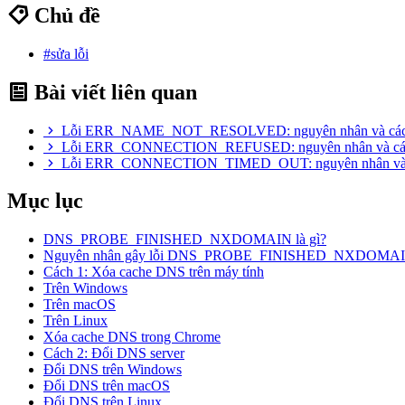
Chủ đề
#sửa lỗi
Bài viết liên quan
Lỗi ERR_NAME_NOT_RESOLVED: nguyên nhân và cách
Lỗi ERR_CONNECTION_REFUSED: nguyên nhân và các
Lỗi ERR_CONNECTION_TIMED_OUT: nguyên nhân và c
Mục lục
DNS_PROBE_FINISHED_NXDOMAIN là gì?
Nguyên nhân gây lỗi DNS_PROBE_FINISHED_NXDOMA
Cách 1: Xóa cache DNS trên máy tính
Trên Windows
Trên macOS
Trên Linux
Xóa cache DNS trong Chrome
Cách 2: Đổi DNS server
Đổi DNS trên Windows
Đổi DNS trên macOS
Đổi DNS trên Linux