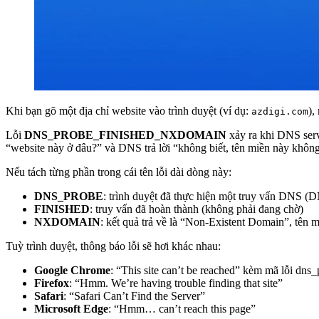
Khi bạn gõ một địa chỉ website vào trình duyệt (ví dụ:
),
azdigi.com
Lỗi
DNS_PROBE_FINISHED_NXDOMAIN
xảy ra khi DNS serv
“website này ở đâu?” và DNS trả lời “không biết, tên miền này không
Nếu tách từng phần trong cái tên lỗi dài dòng này:
DNS_PROBE
: trình duyệt đã thực hiện một truy vấn DNS (
FINISHED
: truy vấn đã hoàn thành (không phải đang chờ)
NXDOMAIN
: kết quả trả về là “Non-Existent Domain”, tên 
Tuỳ trình duyệt, thông báo lỗi sẽ hơi khác nhau:
Google Chrome
: “This site can’t be reached” kèm mã lỗi dn
Firefox
: “Hmm. We’re having trouble finding that site”
Safari
: “Safari Can’t Find the Server”
Microsoft Edge
: “Hmm… can’t reach this page”