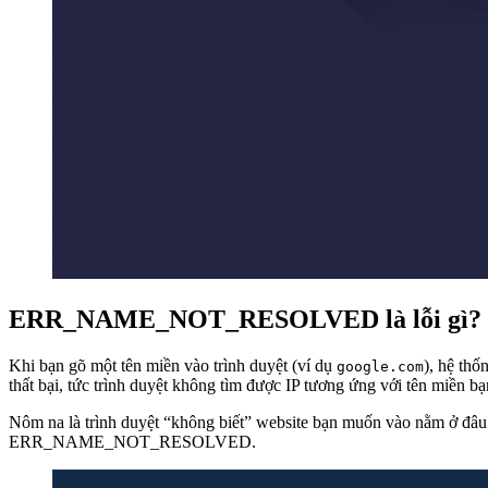
ERR_NAME_NOT_RESOLVED là lỗi gì?
Khi bạn gõ một tên miền vào trình duyệt (ví dụ
), hệ thố
google.com
thất bại, tức trình duyệt không tìm được IP tương ứng với tên miền b
Nôm na là trình duyệt “không biết” website bạn muốn vào nằm ở đâu.
ERR_NAME_NOT_RESOLVED.