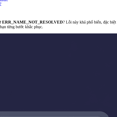
?
hữ
ERR_NAME_NOT_RESOLVED
? Lỗi này khá phổ biến, đặc biệ
ẫn bạn từng bước khắc phục.