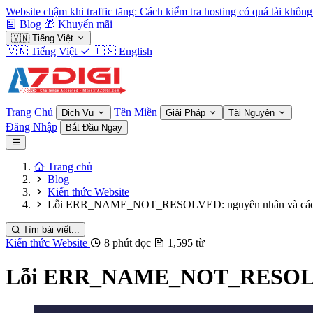
Website chậm khi traffic tăng: Cách kiểm tra hosting có quá tải không
Blog
🎁
Khuyến mãi
🇻🇳
Tiếng Việt
🇻🇳
Tiếng Việt
🇺🇸
English
Trang Chủ
Tên Miền
Dịch Vụ
Giải Pháp
Tài Nguyên
Đăng Nhập
Bắt Đầu Ngay
Trang chủ
Blog
Kiến thức Website
Lỗi ERR_NAME_NOT_RESOLVED: nguyên nhân và cách
Tìm bài viết...
Kiến thức Website
8 phút đọc
1,595 từ
Lỗi ERR_NAME_NOT_RESOLVED