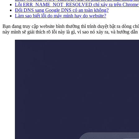
Lỗi ERR_NAME_NOT_RESOLVED chỉ xảy ra trên Chrome
Đổi DNS sang Google DNS có an toàn không?
Làm sao biết lỗi do máy mình hay do website?
Bạn đang truy cập website bình thường thì trình duyệt bật ra dòng c
này mình sẽ giải thích rõ lỗi này là gì, vì sao nó xảy ra, và hướng d