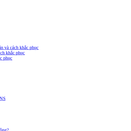
à cách khắc phục
h khắc phục
c phục
DNS
ông?