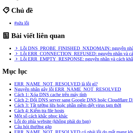
Chủ đề
#sửa lỗi
Bài viết liên quan
Lỗi DNS_PROBE_FINISHED_NXDOMAIN: nguyên nhân v
Lỗi ERR_CONNECTION_REFUSED: nguyên nhân và các
Lỗi ERR_EMPTY_RESPONSE: nguyên nhân và cách khắ
Mục lục
ERR_NAME_NOT_RESOLVED là lỗi gì?
Nguyên nhân gây lỗi ERR_NAME_NOT_RESOLVED
Cách 1: Xóa DNS cache trên máy tính
Cách 2: Đổi DNS server sang Google DNS hoặc Cloudflare 
Cách 3: Tắt tường lửa hoặc phần mềm diệt virus tạm thời
Cách 4: Kiểm tra file hosts
Một số cách khắc phục khác
Lỗi do phía website (không phải do bạn)
Câu hỏi thường gặp
ERR_NAME_NOT_RESOLVED có phải lỗi do mất mạng kh