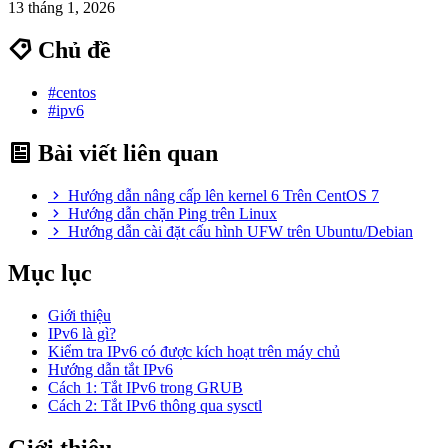
13 tháng 1, 2026
Chủ đề
#centos
#ipv6
Bài viết liên quan
Hướng dẫn nâng cấp lên kernel 6 Trên CentOS 7
Hướng dẫn chặn Ping trên Linux
Hướng dẫn cài đặt cấu hình UFW trên Ubuntu/Debian
Mục lục
Giới thiệu
IPv6 là gì?
Kiểm tra IPv6 có được kích hoạt trên máy chủ
Hướng dẫn tắt IPv6
Cách 1: Tắt IPv6 trong GRUB
Cách 2: Tắt IPv6 thông qua sysctl