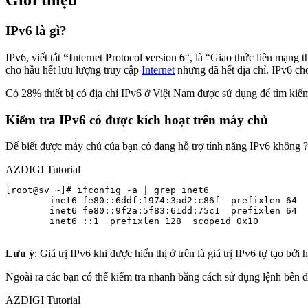
Giới thiệu
IPv6 là gì?
IPv6, viết tắt
“I
nternet
P
rotocol
v
ersion
6
“, là “Giao thức liên mạng 
cho hầu hết lưu lượng truy cập
Internet
nhưng đã hết địa chỉ. IPv6 cho
Có 28% thiết bị có địa chỉ IPv6 ở Việt Nam được sử dụng để tìm kiế
Kiểm tra IPv6 có được kích hoạt trên máy chủ
Để biết được máy chủ của bạn có đang hỗ trợ tính năng IPv6 không ? 
AZDIGI Tutorial
[root@sv ~]# ifconfig -a | grep inet6

        inet6 fe80::6ddf:1974:3ad2:c86f  prefixlen 64  
        inet6 fe80::9f2a:5f83:61dd:75c1  prefixlen 64  
        inet6 ::1  prefixlen 128  scopeid 0x10

Lưu ý
: Giá trị IPv6 khi được hiển thị ở trên là giá trị IPv6 tự tạo 
Ngoài ra các bạn có thể kiểm tra nhanh bằng cách sử dụng lệnh bên dư
AZDIGI Tutorial