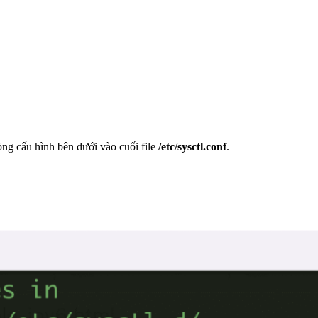
òng cấu hình bên dưới vào cuối file
/etc/sysctl.conf
.