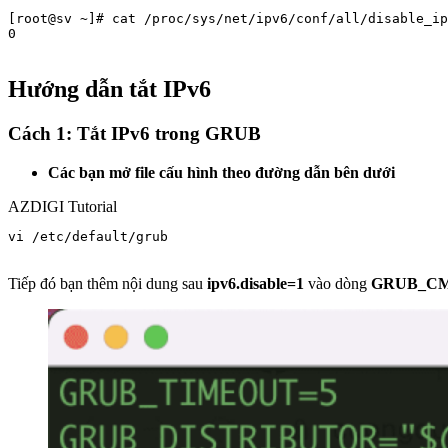
[root@sv ~]# cat /proc/sys/net/ipv6/conf/all/disable_ip
0

Hướng dẫn tắt IPv6
Cách 1: Tắt IPv6 trong GRUB
Các bạn mở file cấu hình theo đường dẫn bên dưới
AZDIGI Tutorial
vi /etc/default/grub

Tiếp đó bạn thêm nội dung sau
ipv6.disable=1
vào dòng
GRUB_CM