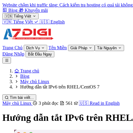
Website chậm khi traffic tăng: Cách kiểm tra hosting có quá tải không
Blog
🎁
Khuyến mãi
🇻🇳
Tiếng Việt
🇻🇳
Tiếng Việt
🇺🇸
English
Trang Chủ
Tên Miền
Dịch Vụ
Giải Pháp
Tài Nguyên
Đăng Nhập
Bắt Đầu Ngay
Trang chủ
Blog
Máy chủ Linux
Hướng dẫn tắt IPv6 trên RHEL/CentOS 7
Tìm bài viết...
Máy chủ Linux
3 phút đọc
561 từ
🇺🇸
Read in English
Hướng dẫn tắt IPv6 trên RHEL