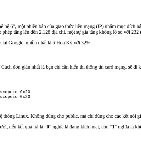
thế hệ 6”, một phiên bản của giao thức liên mạng (IP) nhằm mục đích n
 phép tăng lên đến 2.128 địa chỉ, một sự gia tăng khổng lồ so với 232 
m tại Google, nhiều nhất là ở Hoa Kỳ với 32%.
Cách đơn giản nhất là bạn chỉ cần hiển thị thông tin card mạng, sẽ đi
scopeid 0x20

scopeid 0x20

bởi hệ thống Linux. Không dùng cho public, mà chỉ dùng cho các kết nối g
ới, nếu kết quả trả là “
0
” nghĩa là đang kích hoạt, còn “
1
” nghĩa là kh