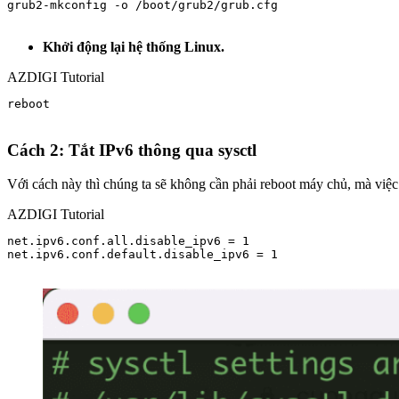
grub2-mkconfig -o /boot/grub2/grub.cfg

Khởi động lại hệ thống Linux.
AZDIGI Tutorial
reboot

Cách 2: Tắt IPv6
thông qua sysctl
Với cách này thì chúng ta sẽ không cần phải reboot máy chủ, mà việc
AZDIGI Tutorial
net.ipv6.conf.all.disable_ipv6 = 1

net.ipv6.conf.default.disable_ipv6 = 1
