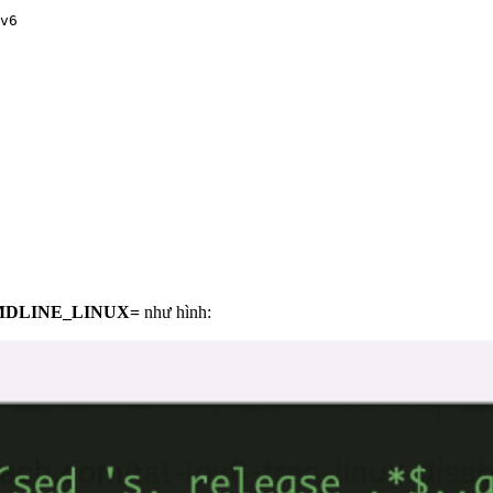
v6

DLINE_LINUX=
như hình: