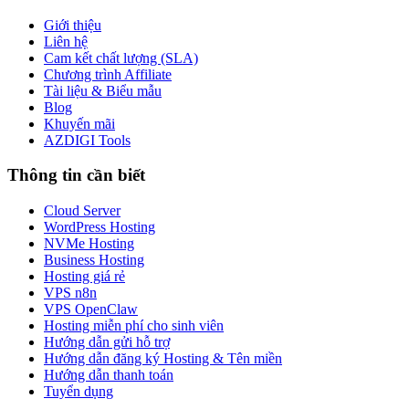
Giới thiệu
Liên hệ
Cam kết chất lượng (SLA)
Chương trình Affiliate
Tài liệu & Biểu mẫu
Blog
Khuyến mãi
AZDIGI Tools
Thông tin cần biết
Cloud Server
WordPress Hosting
NVMe Hosting
Business Hosting
Hosting giá rẻ
VPS n8n
VPS OpenClaw
Hosting miễn phí cho sinh viên
Hướng dẫn gửi hỗ trợ
Hướng dẫn đăng ký Hosting & Tên miền
Hướng dẫn thanh toán
Tuyển dụng