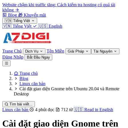
Website chậm khi traffic tăng: Cách kiểm tra hosting có quá tải
không
Blog
🎁
Khuyến mãi
🇻🇳
Tiếng Việt
🇻🇳
Tiếng Việt
🇺🇸
English
Trang Chủ
Tên Miền
Dịch Vụ
Giải Pháp
Tài Nguyên
Đăng Nhập
Bắt Đầu Ngay
Trang chủ
Blog
Linux căn bản
Cài đặt giao diện Gnome trên Ubuntu 20.04 và Remote
Desktop
Tìm bài viết...
Linux căn bản
4 phút đọc
712 từ
🇺🇸
Read in English
Cài đặt giao diện Gnome trên