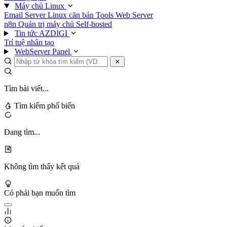
Máy chủ Linux
Email Server
Linux căn bản
Tools
Web Server
n8n
Quản trị máy chủ
Self-hosted
Tin tức AZDIGI
Trí tuệ nhân tạo
WebServer Panel
Tìm bài viết...
Tìm kiếm phổ biến
Đang tìm...
Không tìm thấy kết quả
Có phải bạn muốn tìm