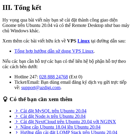
III. Tổng kết
Hy vọng qua bài viết này bạn sẽ cài đặt thành công giao diện
Gnome trên Ubuntu 20.04 và có thể Remote Desktop như bao máy
chủ Windows khác.
Xem thêm các bài viết hữu ích về
VPS
Linux
tại đường dẫn sau:
Tổng hợp hướng dẫn sử dụng VPS Linux
.
Nếu các bạn cần hỗ trợ các bạn có thể liên hệ bộ phận hỗ trợ theo
các cách bên dưới:
Hotline 247:
028 888 24768
(Ext 0)
Ticket/Email: Bạn dùng email đăng ký dịch vụ gửi trực tiếp
về:
support@azdigi.com
.
Có thể bạn cần xem thêm
Cài đặt MySQL trên Ubuntu 20.04
Cài đặt Node.js trên Ubuntu 20.04
Cài đặt NextCloud trên Ubuntu 20.04 với NGINX
Nâng cấp Ubuntu 18.04 lên Ubuntu 20.04
Hướng dẫn cài đặt LOMP Stack trên Ubuntu 20.04