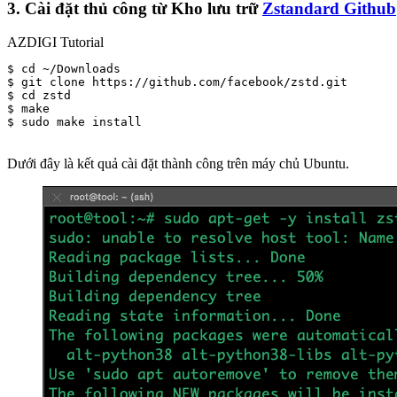
3. Cài đặt thủ công từ Kho lưu trữ
Zstandard Github
AZDIGI Tutorial
$ cd ~/Downloads

$ git clone https://github.com/facebook/zstd.git

$ cd zstd

$ make

$ sudo make install 

Dưới đây là kết quả cài đặt thành công trên máy chủ Ubuntu.