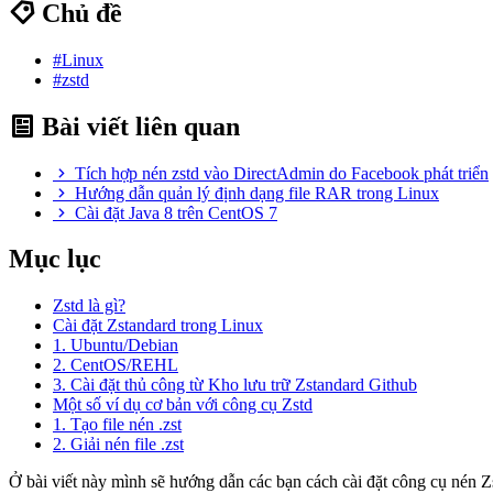
Chủ đề
#Linux
#zstd
Bài viết liên quan
Tích hợp nén zstd vào DirectAdmin do Facebook phát triển
Hướng dẫn quản lý định dạng file RAR trong Linux
Cài đặt Java 8 trên CentOS 7
Mục lục
Zstd là gì?
Cài đặt Zstandard trong Linux
1. Ubuntu/Debian
2. CentOS/REHL
3. Cài đặt thủ công từ Kho lưu trữ Zstandard Github
Một số ví dụ cơ bản với công cụ Zstd
1. Tạo file nén .zst
2. Giải nén file .zst
Ở bài viết này mình sẽ hướng dẫn các bạn cách cài đặt công cụ nén Z