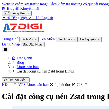
Website chậm khi traffic tăng: Cách kiểm tra hosting có quá tải không
Blog
🎁
Khuyến mãi
🇻🇳
Tiếng Việt
🇻🇳
Tiếng Việt
🇺🇸
English
Trang Chủ
Tên Miền
Dịch Vụ
Giải Pháp
Tài Nguyên
Đăng Nhập
Bắt Đầu Ngay
Trang chủ
Blog
Linux căn bản
Cài đặt công cụ nén Zstd trong Linux
Tìm bài viết...
Kiến thức VPS
Linux căn bản
4 phút đọc
728 từ
Cài đặt công cụ nén Zstd trong