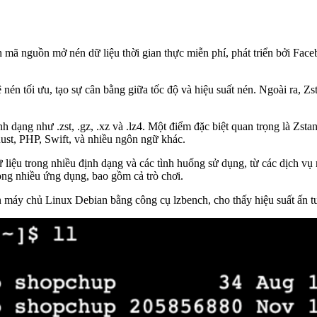
ình mã nguồn mở nén dữ liệu thời gian thực miễn phí, phát triển bởi F
 nén tối ưu, tạo sự cân bằng giữa tốc độ và hiệu suất nén. Ngoài ra, Zs
ịnh dạng như .zst, .gz, .xz và .lz4. Một điểm đặc biệt quan trọng là Z
Rust, PHP, Swift, và nhiều ngôn ngữ khác.
 liệu trong nhiều định dạng và các tình huống sử dụng, từ các dịch v
ng nhiều ứng dụng, bao gồm cả trò chơi.
rên máy chủ Linux Debian bằng công cụ lzbench, cho thấy hiệu suất ấn 