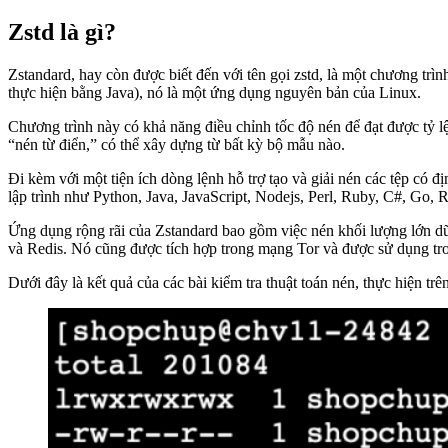
Zstd là gì?
Zstandard, hay còn được biết đến với tên gọi zstd, là một chương tr
thực hiện bằng Java), nó là một ứng dụng nguyên bản của Linux.
Chương trình này có khả năng điều chỉnh tốc độ nén để đạt được tỷ lệ
“nén từ điển,” có thể xây dựng từ bất kỳ bộ mẫu nào.
Đi kèm với một tiện ích dòng lệnh hỗ trợ tạo và giải nén các tệp có đ
lập trình như Python, Java, JavaScript, Nodejs, Perl, Ruby, C#, Go, 
Ứng dụng rộng rãi của Zstandard bao gồm việc nén khối lượng lớn dữ
và Redis. Nó cũng được tích hợp trong mạng Tor và được sử dụng tro
Dưới đây là kết quả của các bài kiểm tra thuật toán nén, thực hiện t