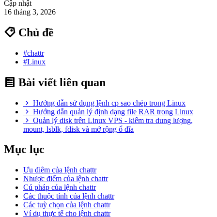
Cập nhật
16 tháng 3, 2026
Chủ đề
#chattr
#Linux
Bài viết liên quan
Hướng dẫn sử dụng lệnh cp sao chép trong Linux
Hướng dẫn quản lý định dạng file RAR trong Linux
Quản lý disk trên Linux VPS - kiểm tra dung lượng,
mount, lsblk, fdisk và mở rộng ổ đĩa
Mục lục
Ưu điêm của lệnh chattr
Nhược điểm của lệnh chattr
Cú pháp của lệnh chattr
Các thuộc tính của lệnh chattr
Các tuỳ chọn của lệnh chattr
Ví dụ thực tế cho lệnh chattr