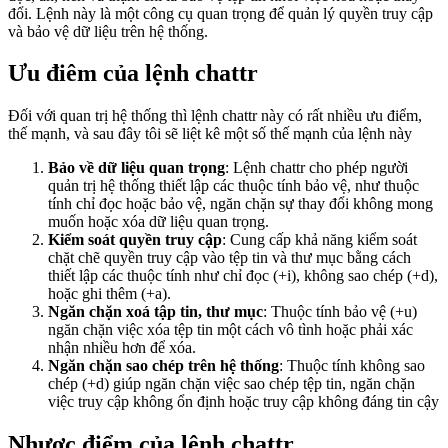
1. VPS Linux là gì và đăng nhập SSH lần đầu
đổi. Lệnh này là một công cụ quan trọng để quản lý quyền truy cập
2. Cấu trúc thư mục Linux – Mọi thứ nằm ở đâu trên
và bảo vệ dữ liệu trên hệ thống.
VPS
3. Quản lý file và thư mục trên Linux – Lệnh cơ bản cho
Ưu điêm của lệnh chattr
VPS
4. Hướng dẫn sử dụng lệnh cp sao chép trong Linux
5. Quyền file và thư mục trên Linux – chmod, chown và
Đối với quan trị hệ thống thì lệnh chattr này có rất nhiều ưu điểm,
rwx
thế mạnh, và sau đây tôi sẽ liệt kê một số thế mạnh của lệnh này
6. Hướng dẫn sử dụng lệnh chattr trong Linux
7. User, Group và Sudo trên Linux – Quản lý tài khoản
Bảo về dữ liệu quan trọng
: Lệnh chattr cho phép người
VPS
quản trị hệ thống thiết lập các thuộc tính bảo vệ, như thuộc
8. Hướng dẫn tạo và sử dụng SSH Key
tính chỉ đọc hoặc bảo vệ, ngăn chặn sự thay đổi không mong
9. Quản lý package trên Linux – apt và dnf cho VPS
muốn hoặc xóa dữ liệu quan trọng.
10. Quản lý process trên Linux – ps, kill, htop cho VPS
Kiểm soát quyền truy cập
: Cung cấp khả năng kiểm soát
11. Hướng dẫn phân tích, giải thích lệnh TOP trong
chặt chẽ quyền truy cập vào tệp tin và thư mục bằng cách
Linux
thiết lập các thuộc tính như chỉ đọc (+i), không sao chép (+d),
12. Systemd và quản lý service trên Linux VPS
hoặc ghi thêm (+a).
13. Networking cơ bản trên Linux VPS – IP, DNS, curl
Ngăn chặn xoá tập tin, thư mục
: Thuộc tính bảo vệ (+u)
và wget
ngăn chặn việc xóa tệp tin một cách vô tình hoặc phải xác
14. 20 lệnh Netstat để quản lý mạng Linux
nhận nhiều hơn để xóa.
15. 12 lệnh ss trên Linux hữu ích
Ngăn chặn sao chép trên hệ thống
: Thuộc tính không sao
16. Hướng dẫn sử dụng Ping và Tracert
chép (+d) giúp ngăn chặn việc sao chép tệp tin, ngăn chặn
17. Hướng dẫn cấu hình Static IP trên Ubuntu và
việc truy cập không ổn định hoặc truy cập không đáng tin cậy
AlmaLinux
18. Firewall trên Linux VPS – UFW và firewalld từ cơ
Nhược điểm của lệnh chattr