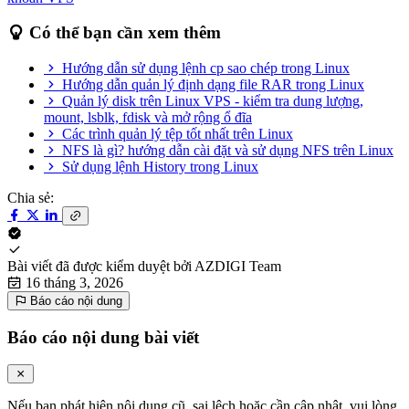
Có thể bạn cần xem thêm
Hướng dẫn sử dụng lệnh cp sao chép trong Linux
Hướng dẫn quản lý định dạng file RAR trong Linux
Quản lý disk trên Linux VPS - kiểm tra dung lượng,
mount, lsblk, fdisk và mở rộng ổ đĩa
Các trình quản lý tệp tốt nhất trên Linux
NFS là gì? hướng dẫn cài đặt và sử dụng NFS trên Linux
Sử dụng lệnh History trong Linux
Chia sẻ:
Bài viết đã được kiểm duyệt bởi
AZDIGI Team
16 tháng 3, 2026
Báo cáo nội dung
Báo cáo nội dung bài viết
Nếu bạn phát hiện nội dung cũ, sai lệch hoặc cần cập nhật, vui lòng