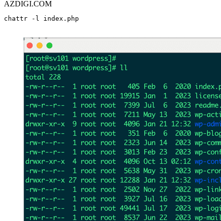
AZDIGI.COM
chattr -l index.php
