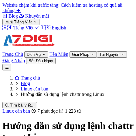
Website chậm khi traffic tăng: Cách kiểm tra hosting có quá tải
không
Blog
🎁
Khuyến mãi
🇻🇳
Tiếng Việt
🇻🇳
Tiếng Việt
🇺🇸
English
Trang Chủ
Tên Miền
Dịch Vụ
Giải Pháp
Tài Nguyên
Đăng Nhập
Bắt Đầu Ngay
Trang chủ
Blog
Linux căn bản
Hướng dẫn sử dụng lệnh chattr trong Linux
Tìm bài viết...
Linux căn bản
7 phút đọc
1,223 từ
Hướng dẫn sử dụng lệnh chattr