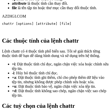
attribute
là thuộc tính cần thay đổi.
file
là tên tập tin hoặc thư mục cần thay đổi thuộc tính.
Bảo mật
AZDIGI.COM
29. Checklist bảo mật VPS Linux – 15 bước thiết yếu
31. Tổng quan bảo mật VPS Linux – Hiểu rõ mối nguy
chattr [options] [attribute] [file]
trước khi phòng thủ
32. Bảo vệ SSH toàn diện trên Linux VPS
33. User và Permission nâng cao trên Linux VPS – Least
Các thuộc tính của lệnh chattr
Privilege
34. Firewall nâng cao trên Linux VPS – UFW và
firewalld cho production
Lệnh chattr có 4 thuộc tính phổ biển sau. Tôi sẽ giải thích từng
35. CrowdSec trên Linux VPS – IDS thế hệ mới thay thế
thuộc tính để bạn dễ dàng hình dung và sử dụng trên hệ thống.
Fail2ban
36. Cập nhật hệ thống tự động trên Linux VPS –
+i
: Đặt thuộc tính chỉ đọc, ngăn chặn việc xóa hoặc chỉnh sửa
unattended-upgrades và dnf-automatic
tệp tin.
37. Logging, Monitoring và IDS trên Linux VPS –
-i
: Hủy bỏ thuộc tính chỉ đọc.
auditd, AIDE và Wazuh
+a
: Đặt thuộc tính ghi thêm, chỉ cho phép thêm dữ liệu vào
38. Lynis – Tự kiểm tra bảo mật Linux VPS
tệp tin, nhưng không được phép chỉnh sửa hoặc xóa.
39. Backup và phục hồi sự cố cho VPS Linux – Kế
+u
: Đặt thuộc tính bảo vệ, ngăn chặn việc xóa tệp tin.
hoạch toàn diện
+d
: Đặt thuộc tính không sao chép, ngăn chặn việc sao chép
tệp tin.
Các tuỳ chọn của lệnh chattr