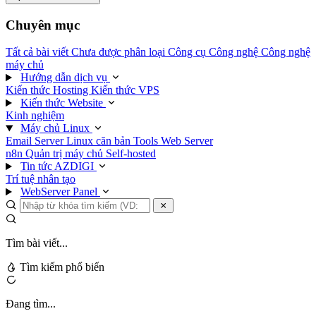
Chuyên mục
Tất cả bài viết
Chưa được phân loại
Công cụ
Công nghệ
Công nghệ
máy chủ
Hướng dẫn dịch vụ
Kiến thức Hosting
Kiến thức VPS
Kiến thức Website
Kinh nghiệm
Máy chủ Linux
Email Server
Linux căn bản
Tools
Web Server
n8n
Quản trị máy chủ
Self-hosted
Tin tức AZDIGI
Trí tuệ nhân tạo
WebServer Panel
Tìm bài viết...
Tìm kiếm phổ biến
Đang tìm...