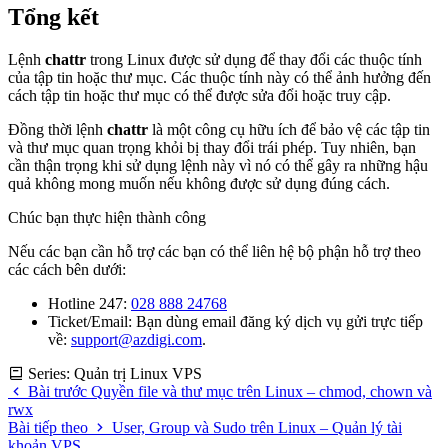
Tổng kết
Lệnh
chattr
trong Linux được sử dụng để thay đổi các thuộc tính
của tập tin hoặc thư mục. Các thuộc tính này có thể ảnh hưởng đến
cách tập tin hoặc thư mục có thể được sửa đổi hoặc truy cập.
Đồng thời lệnh
chattr
là một công cụ hữu ích để bảo vệ các tập tin
và thư mục quan trọng khỏi bị thay đổi trái phép. Tuy nhiên, bạn
cần thận trọng khi sử dụng lệnh này vì nó có thể gây ra những hậu
quả không mong muốn nếu không được sử dụng đúng cách.
Chúc bạn thực hiện thành công
Nếu các bạn cần hỗ trợ các bạn có thể liên hệ bộ phận hỗ trợ theo
các cách bên dưới:
Hotline 247:
028 888 24768
Ticket/Email: Bạn dùng email đăng ký dịch vụ gửi trực tiếp
về:
support@azdigi.com
.
Series: Quản trị Linux VPS
Bài trước
Quyền file và thư mục trên Linux – chmod, chown và
rwx
Bài tiếp theo
User, Group và Sudo trên Linux – Quản lý tài
khoản VPS