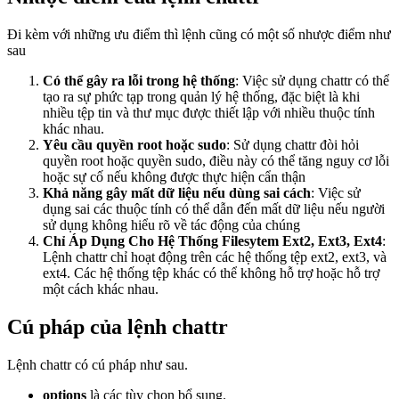
bản đến thực tế
Đi kèm với những ưu điểm thì lệnh cũng có một số nhược điểm như
Nâng cao
sau
19. Đọc log hệ thống trên Linux VPS – journalctl và
Có thể gây ra lỗi trong hệ thống
: Việc sử dụng chattr có thể
/var/log
tạo ra sự phức tạp trong quản lý hệ thống, đặc biệt là khi
20. Grep, Pipe và Redirect trên Linux – Xử lý text như
nhiều tệp tin và thư mục được thiết lập với nhiều thuộc tính
pro
khác nhau.
21. Quản lý disk trên Linux VPS – kiểm tra dung lượng,
Yêu cầu quyền root hoặc sudo
: Sử dụng chattr đòi hỏi
mount, lsblk, fdisk và mở rộng ổ đĩa
quyền root hoặc quyền sudo, điều này có thể tăng nguy cơ lỗi
22. Backup VPS Linux – rsync, tar và chiến lược sao lưu
hoặc sự cố nếu không được thực hiện cẩn thận
toàn diện
Khả năng gây mất dữ liệu nếu dùng sai cách
: Việc sử
23. Hướng dẫn rsync dữ liệu giữa hai máy chủ không
dụng sai các thuộc tính có thể dẫn đến mất dữ liệu nếu người
cần mật khẩu
sử dụng không hiểu rõ về tác động của chúng
24. Lệnh backup/import database MySQL/PostgreSQL
Chỉ Áp Dụng Cho Hệ Thống Filesytem Ext2, Ext3, Ext4
:
trên máy chủ Linux
Lệnh chattr chỉ hoạt động trên các hệ thống tệp ext2, ext3, và
25. Shell Scripting cơ bản trên Linux – Tự động hóa tác
ext4. Các hệ thống tệp khác có thể không hỗ trợ hoặc hỗ trợ
vụ VPS
một cách khác nhau.
26. Tạo Bot cảnh báo đăng nhập SSH qua Telegram
27. Tạo script Monitor tài nguyên VPS và thông báo qua
Cú pháp của lệnh chattr
Telegram
28. Tạo Script khởi động lại MySQL khi bị stop trên máy
chủ Linux
Lệnh chattr có cú pháp như sau.
30. Troubleshooting VPS Linux – Cách xủ lý sự cố VPS
options
là các tùy chọn bổ sung.
phổ biến