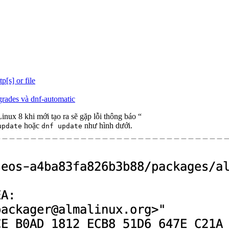
[s] or file
grades và dnf-automatic
ux 8 khi mới tạo ra sẽ gặp lỗi thông báo “
hoặc
như hình dưới.
update
dnf update