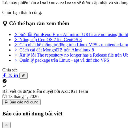
Lúc này phiên bản
sẽ được cập nhật và sử dụ
almalinux-release
Chúc bạn thành công.
Có thể bạn cần xem thêm
Sửa lỗi YumRepo Error All mirror URLs are not using ftp http
Nâng cấp CentOS 7 lên CentOS 8
Cập nhật hệ thống tự động trên Linux VPS - unattended-up
Cách cài đặt MongoDB trên Almalinux 8
Xử lý lỗi The repository no longer has a Release file trên U
Quản lý package trên Linux - apt và dnf cho VPS
Chia sẻ:
Bài viết đã được kiểm duyệt bởi
AZDIGI Team
13 tháng 1, 2026
Báo cáo nội dung
Báo cáo nội dung bài viết