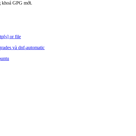
ng khoá GPG mới.
[s] or file
grades và dnf-automatic
buntu