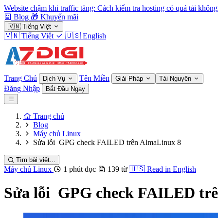
Website chậm khi traffic tăng: Cách kiểm tra hosting có quá tải không
Blog
🎁
Khuyến mãi
🇻🇳
Tiếng Việt
🇻🇳
Tiếng Việt
🇺🇸
English
Trang Chủ
Tên Miền
Dịch Vụ
Giải Pháp
Tài Nguyên
Đăng Nhập
Bắt Đầu Ngay
Trang chủ
Blog
Máy chủ Linux
Sửa lỗi GPG check FAILED trên AlmaLinux 8
Tìm bài viết...
Máy chủ Linux
1 phút đọc
139 từ
🇺🇸
Read in English
Sửa lỗi GPG check FAILED tr