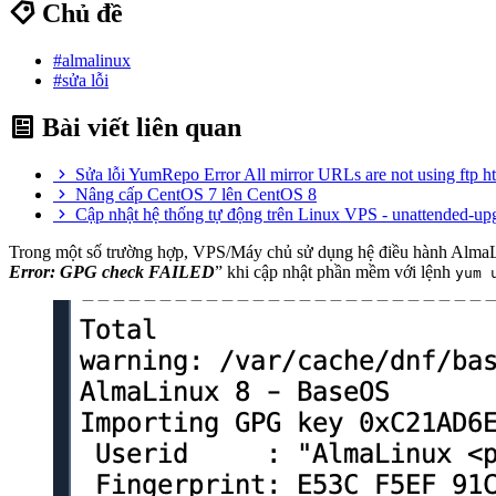
Chủ đề
#almalinux
#sửa lỗi
Bài viết liên quan
Sửa lỗi YumRepo Error All mirror URLs are not using ftp http
Nâng cấp CentOS 7 lên CentOS 8
Cập nhật hệ thống tự động trên Linux VPS - unattended-up
Trong một số trường hợp, VPS/Máy chủ sử dụng hệ điều hành AlmaLin
Error: GPG check FAILED
” khi cập nhật phần mềm với lệnh
yum 