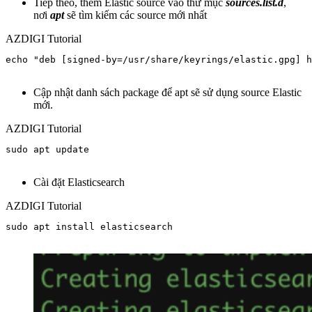
Tiếp theo, thêm Elastic source vào thư mục
sources.list.d
,
nơi
apt
sẽ tìm kiếm các source mới nhất
AZDIGI Tutorial
echo "deb [signed-by=/usr/share/keyrings/elastic.gpg] h
Cập nhật danh sách package để apt sẽ sử dụng source Elastic
mới.
AZDIGI Tutorial
sudo apt update

Cài đặt Elasticsearch
AZDIGI Tutorial
sudo apt install elasticsearch
