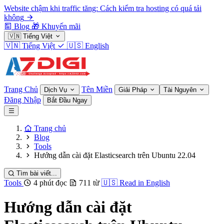
Website chậm khi traffic tăng: Cách kiểm tra hosting có quá tải
không
Blog
🎁
Khuyến mãi
🇻🇳
Tiếng Việt
🇻🇳
Tiếng Việt
🇺🇸
English
Trang Chủ
Tên Miền
Dịch Vụ
Giải Pháp
Tài Nguyên
Đăng Nhập
Bắt Đầu Ngay
Trang chủ
Blog
Tools
Hướng dẫn cài đặt Elasticsearch trên Ubuntu 22.04
Tìm bài viết...
Tools
4 phút đọc
711 từ
🇺🇸
Read in English
Hướng dẫn cài đặt