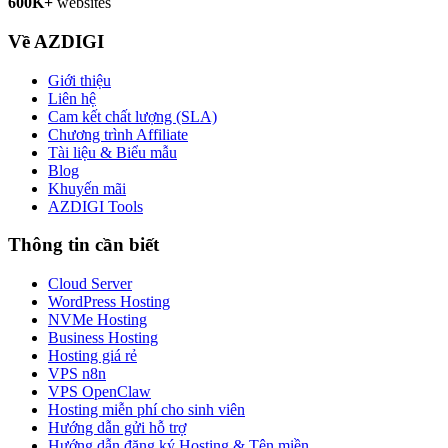
600K+
websites
Về AZDIGI
Giới thiệu
Liên hệ
Cam kết chất lượng (SLA)
Chương trình Affiliate
Tài liệu & Biểu mẫu
Blog
Khuyến mãi
AZDIGI Tools
Thông tin cần biết
Cloud Server
WordPress Hosting
NVMe Hosting
Business Hosting
Hosting giá rẻ
VPS n8n
VPS OpenClaw
Hosting miễn phí cho sinh viên
Hướng dẫn gửi hỗ trợ
Hướng dẫn đăng ký Hosting & Tên miền