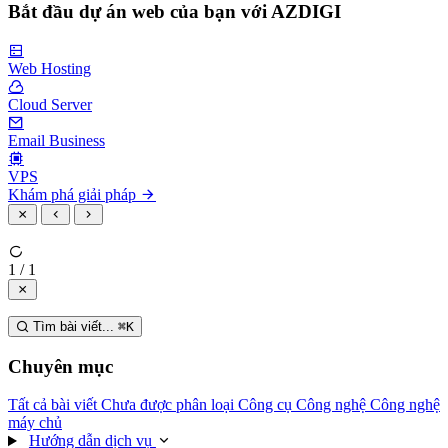
Bắt đầu dự án web của bạn với AZDIGI
Web Hosting
Cloud Server
Email Business
VPS
Khám phá giải pháp
1 / 1
Tìm bài viết...
⌘
K
Chuyên mục
Tất cả bài viết
Chưa được phân loại
Công cụ
Công nghệ
Công nghệ
máy chủ
Hướng dẫn dịch vụ