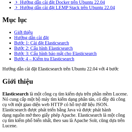
Hướng dẫn cài đặt Docker trên Ubuntu 22.04
Hướng dẫn cài đặt LEMP Stack trên Ubuntu 22.04
Mục lục
Giới thiệu
Hướng dẫn cài đặt
Bước 1: Cài đặt Elasticsearch
Bước 2: Cấu hình Elasticsearch
Bước 3: Cấu hình bảo mật cho Elasticsearch
Bước 4 – Kiểm tra Elasticsearch
Hướng dẫn cài đặt Elasticsearch trên Ubuntu 22.04 với 4 bước
Giới thiệu
Elasticsearch
là một công cụ tìm kiếm dựa trên phần mềm Lucene.
Nó cung cấp một bộ máy tìm kiếm dạng phân tán, có đầy đủ công
cụ với một giao diện web HTTP có hỗ trợ dữ liệu JSON.
Elasticsearch được phát triển bằng Java và được phát hành
dạng nguồn mở theo giấy phép Apache. Elasticsearch là một công
cụ tìm kiếm phổ biến nhất, theo sau là Apache Solr, cũng dựa trên
Lucene.