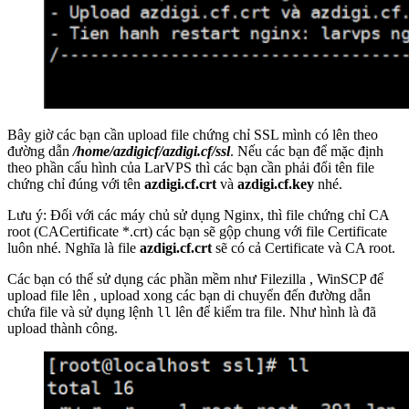
Bây giờ các bạn cần upload file chứng chỉ SSL mình có lên theo
đường dẫn
/home/azdigicf/azdigi.cf/ssl
. Nếu các bạn để mặc định
theo phần cấu hình của LarVPS thì các bạn cần phải đổi tên file
chứng chỉ đúng với tên
azdigi.cf.crt
và
azdigi.cf.key
nhé.
Lưu ý: Đối với các máy chủ sử dụng Nginx, thì file chứng chỉ CA
root (CACertificate *.crt) các bạn sẽ gộp chung với file Certificate
luôn nhé. Nghĩa là file
azdigi.cf.crt
sẽ có cả Certificate và CA root.
Các bạn có thể sử dụng các phần mềm như Filezilla , WinSCP để
upload file lên , upload xong các bạn di chuyển đến đường dẫn
chứa file và sử dụng lệnh
lên để kiểm tra file. Như hình là đã
ll
upload thành công.