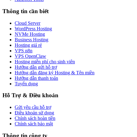
Thông tin cần biết
Cloud Server
WordPress Hosting
NVMe Hosting
Business Hosting
Hosting giá rẻ
VPS n8n
VPS OpenClaw
Hosting miễn phí cho sinh viên
Hướng dẫn gửi hỗ trợ
Hướng dẫn đăng ký Hosting & Tên miền
Hướng dẫn thanh toán
Tuyển dụng
Hỗ Trợ & Điều khoản
Gửi yêu cầu hỗ trợ
Điều khoản sử dụng
Chính sách hoàn tiền
Chính sách bảo mật
Thông tin công ty