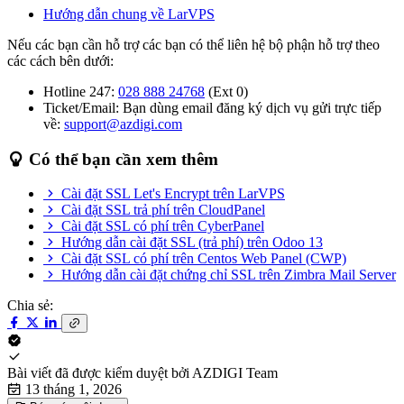
Hướng dẫn chung về LarVPS
Nếu các bạn cần hỗ trợ các bạn có thể liên hệ bộ phận hỗ trợ theo
các cách bên dưới:
Hotline 247:
028 888 24768
(Ext 0)
Ticket/Email: Bạn dùng email đăng ký dịch vụ gửi trực tiếp
về:
support@azdigi.com
Có thể bạn cần xem thêm
Cài đặt SSL Let's Encrypt trên LarVPS
Cài đặt SSL trả phí trên CloudPanel
Cài đặt SSL có phí trên CyberPanel
Hướng dẫn cài đặt SSL (trả phí) trên Odoo 13
Cài đặt SSL có phí trên Centos Web Panel (CWP)
Hướng dẫn cài đặt chứng chỉ SSL trên Zimbra Mail Server
Chia sẻ:
Bài viết đã được kiểm duyệt bởi
AZDIGI Team
13 tháng 1, 2026