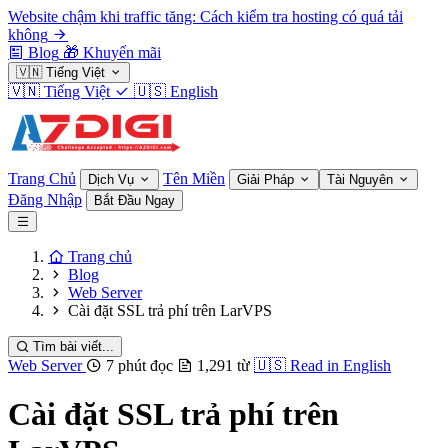
Website chậm khi traffic tăng: Cách kiểm tra hosting có quá tải
không
Blog
🎁
Khuyến mãi
🇻🇳
Tiếng Việt
🇻🇳
Tiếng Việt
🇺🇸
English
Trang Chủ
Tên Miền
Dịch Vụ
Giải Pháp
Tài Nguyên
Đăng Nhập
Bắt Đầu Ngay
Trang chủ
Blog
Web Server
Cài đặt SSL trả phí trên LarVPS
Tìm bài viết...
Web Server
7 phút đọc
1,291 từ
🇺🇸
Read in English
Cài đặt SSL trả phí trên