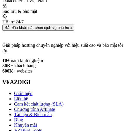
Datacenter tại Việt Nam
Sao lưu & bảo mật
Hỗ trợ 24/7
Bắt đầu khảo sát chọn dịch vụ phù hợp
Giải pháp hosting chuyên nghiệp với hiệu suất cao và bảo mật tối
ưu.
10+
năm kinh nghiệm
80K+
khách hàng
600K+
websites
Về AZDIGI
Giới thiệu
Liên hệ
Cam kết chất lượng (SLA)
Chương trình Affiliate
Tài liệu & Biểu mẫu
Blog
Khuyến mãi
AZDIGI Tools