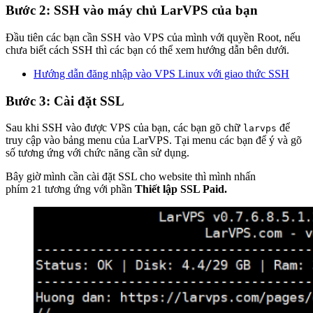
Bước 2: SSH vào máy chủ LarVPS của bạn
Đầu tiên các bạn cần SSH vào VPS của mình với quyền Root, nếu
chưa biết cách SSH thì các bạn có thể xem hướng dẫn bên dưới.
Hướng dẫn đăng nhập vào VPS Linux với giao thức SSH
Bước 3: Cài đặt SSL
Sau khi SSH vào được VPS của bạn, các bạn gõ chữ
để
larvps
truy cập vào bảng menu của LarVPS. Tại menu các bạn để ý và gõ
số tương ứng với chức năng cần sử dụng.
Bây giờ mình cần cài đặt SSL cho website thì mình nhấn
phím
1 tương ứng với phần
Thiết lập SSL Paid.
2