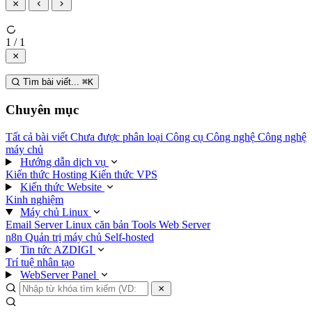
1 / 1
Tìm bài viết...
⌘
K
Chuyên mục
Tất cả bài viết
Chưa được phân loại
Công cụ
Công nghệ
Công nghệ
máy chủ
Hướng dẫn dịch vụ
Kiến thức Hosting
Kiến thức VPS
Kiến thức Website
Kinh nghiệm
Máy chủ Linux
Email Server
Linux căn bản
Tools
Web Server
n8n
Quản trị máy chủ
Self-hosted
Tin tức AZDIGI
Trí tuệ nhân tạo
WebServer Panel