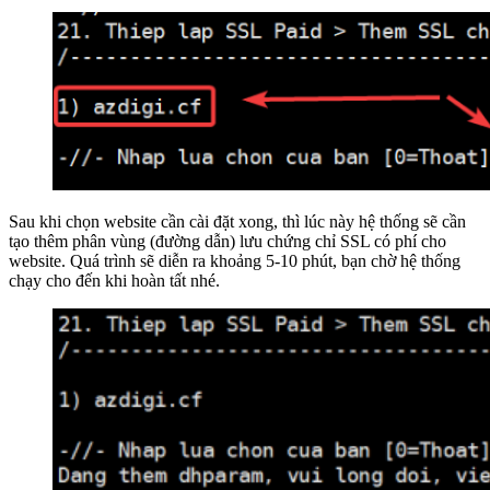
Sau khi chọn website cần cài đặt xong, thì lúc này hệ thống sẽ cần
tạo thêm phân vùng (đường dẫn) lưu chứng chỉ SSL có phí cho
website. Quá trình sẽ diễn ra khoảng 5-10 phút, bạn chờ hệ thống
chạy cho đến khi hoàn tất nhé.