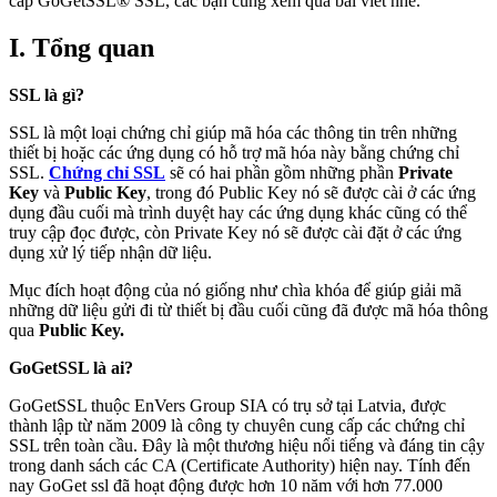
cấp GoGetSSL® SSL, các bạn cùng xem qua bài viết nhé.
I. T
ổng quan
SSL là gì?
SSL là một loại chứng chỉ giúp mã hóa các thông tin trên những
thiết bị hoặc các ứng dụng có hỗ trợ mã hóa này bằng chứng chỉ
SSL.
Chứng chỉ SSL
sẽ có hai phần gồm những phần
Private
Key
và
Public Key
, trong đó Public Key nó sẽ được cài ở các ứng
dụng đầu cuối mà trình duyệt hay các ứng dụng khác cũng có thể
truy cập đọc được, còn Private Key nó sẽ được cài đặt ở các ứng
dụng xử lý tiếp nhận dữ liệu.
Mục đích hoạt động của nó giống như chìa khóa để giúp giải mã
những dữ liệu gửi đi từ thiết bị đầu cuối cũng đã được mã hóa thông
qua
Public Key.
GoGetSSL là ai?
GoGetSSL thuộc EnVers Group SIA có trụ sở tại Latvia, được
thành lập từ năm 2009 là công ty chuyên cung cấp các chứng chỉ
SSL trên toàn cầu. Đây là một thương hiệu nổi tiếng và đáng tin cậy
trong danh sách các CA (Certificate Authority) hiện nay. Tính đến
nay GoGet ssl đã hoạt động được hơn 10 năm với hơn 77.000