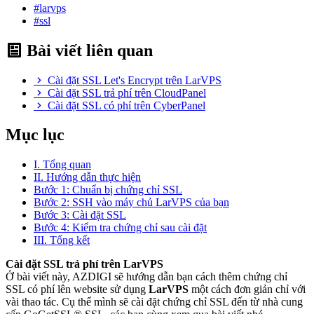
#larvps
#ssl
Bài viết liên quan
Cài đặt SSL Let's Encrypt trên LarVPS
Cài đặt SSL trả phí trên CloudPanel
Cài đặt SSL có phí trên CyberPanel
Mục lục
I. Tổng quan
II. Hướng dẫn thực hiện
Bước 1: Chuẩn bị chứng chỉ SSL
Bước 2: SSH vào máy chủ LarVPS của bạn
Bước 3: Cài đặt SSL
Bước 4: Kiểm tra chứng chỉ sau cài đặt
III. Tổng kết
Cài đặt SSL trả phí trên LarVPS
Ở bài viết này, AZDIGI sẽ hướng dẫn bạn cách thêm chứng chỉ
SSL có phí lên website sử dụng
LarVPS
một cách đơn giản chỉ với
vài thao tác. Cụ thể mình sẽ cài đặt chứng chỉ SSL đến từ nhà cung