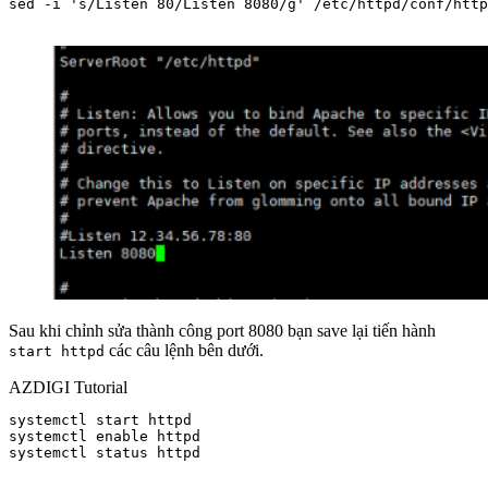
sed -i 's/Listen 80/Listen 8080/g' /etc/httpd/conf/http
Sau khi chỉnh sửa thành công port 8080 bạn save lại tiến hành
các câu lệnh bên dưới.
start httpd
AZDIGI Tutorial
systemctl start httpd

systemctl enable httpd

systemctl status httpd
