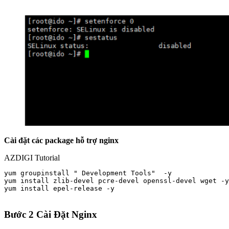
Cài đặt các package hỗ trợ nginx
AZDIGI Tutorial
yum groupinstall " Development Tools"  -y

yum install zlib-devel pcre-devel openssl-devel wget -y

yum install epel-release -y

Bước 2 Cài Đặt Nginx