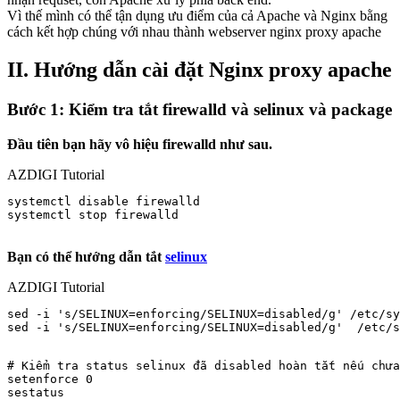
Vì thế mình có thể tận dụng ưu điểm của cả Apache và Nginx bằng
cách kết hợp chúng với nhau thành webserver nginx proxy apache
II. Hướng dẫn cài đặt Nginx proxy apache
Bước 1: Kiểm tra tắt firewalld và selinux và package
Đầu tiên bạn hãy vô hiệu firewalld như sau.
AZDIGI Tutorial
systemctl disable firewalld

systemctl stop firewalld

Bạn có thể hướng dẫn tắt
selinux
AZDIGI Tutorial
sed -i 's/SELINUX=enforcing/SELINUX=disabled/g' /etc/sy
sed -i 's/SELINUX=enforcing/SELINUX=disabled/g'  /etc/s
# Kiểm tra status selinux đã disabled hoàn tắt nếu chưa
setenforce 0

sestatus
