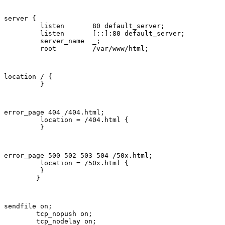
server {

         listen       80 default_server;

         listen       [::]:80 default_server;

         server_name  _;

         root         /var/www/html;
location / {

         }
error_page 404 /404.html;

         location = /404.html {

         }
error_page 500 502 503 504 /50x.html;

         location = /50x.html {

         }

        }
sendfile on;

        tcp_nopush on;

        tcp_nodelay on;
