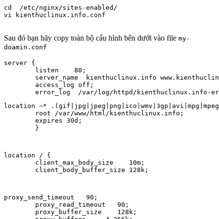
cd  /etc/nginx/sites-enabled/

vi kienthuclinux.info.conf

Sau đó bạn hãy copy toàn bộ cấu hình bên dưới vào file
my-
doamin.conf
server {

        listen    80;

        server_name  kienthuclinux.info www.kienthuclin
        access_log off;

location ~* .(gif|jpg|jpeg|png|ico|wmv|3gp|avi|mpg|mpeg
        root /var/www/html/kienthuclinux.info;

        expires 30d;

        }
location / {

        client_max_body_size    10m;

        client_body_buffer_size 128k;
proxy_send_timeout   90;

        proxy_read_timeout   90;

        proxy_buffer_size    128k;
