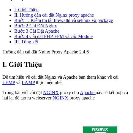
I. Giới Thiệu
II. Hướng dẫn cài đặt Nginx proxy apache
Bước 1: Kiểm tra tắt firewalld và selinux và package
Bước 2 Cài Đặt Nginx
Bước 3 Cài Đặt Apache
Bước 4 Cài đặt PHP-FPM và các Module
III. Tổng kết
Hướng dẫn cài đặt Nginx Proxy Apache 2.4.6
I. Giới Thiệu
Để tìm hiểu về cài đặt Nginx và Apache bạn tham khảo về cài
LEMP
và
LAMP
thực hiện nhé.
Trong bài viết cài đặt
NGINX
proxy cho
Apache
này sẽ kết hợp cả
hai lại để tạo ra webserver
NGINX
proxy apache