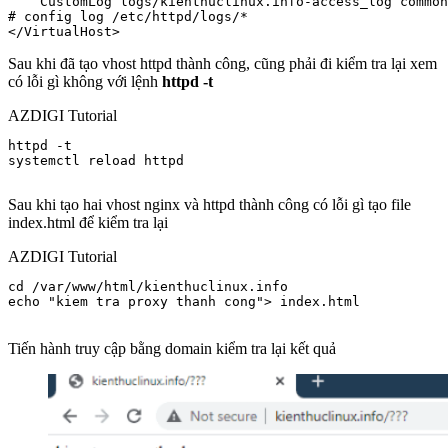
    CustomLog logs/kienthuclinux.info-access_log common

# config log /etc/httpd/logs/*

</VirtualHost> 
Sau khi đã tạo vhost httpd thành công, cũng phải đi kiểm tra lại xem
có lỗi gì không với lệnh
httpd -t
AZDIGI Tutorial
httpd -t 

systemctl reload httpd

Sau khi tạo hai vhost nginx và httpd thành công có lỗi gì tạo file
index.html để kiểm tra lại
AZDIGI Tutorial
cd /var/www/html/kienthuclinux.info

echo "kiem tra proxy thanh cong"> index.html

Tiến hành truy cập bằng domain kiểm tra lại kết quả