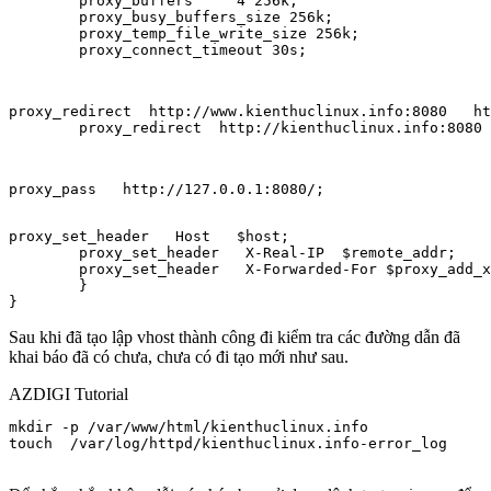
        proxy_buffers     4 256k;

        proxy_busy_buffers_size 256k;

        proxy_temp_file_write_size 256k;

        proxy_connect_timeout 30s;
proxy_redirect  http://www.kienthuclinux.info:8080   ht
        proxy_redirect  http://kienthuclinux.info:8080 
proxy_pass   http://127.0.0.1:8080/;
proxy_set_header   Host   $host;

        proxy_set_header   X-Real-IP  $remote_addr;

        proxy_set_header   X-Forwarded-For $proxy_add_x
        }

}
Sau khi đã tạo lập vhost thành công đi kiểm tra các đường dẫn đã
khai báo đã có chưa, chưa có đi tạo mới như sau.
AZDIGI Tutorial
mkdir -p /var/www/html/kienthuclinux.info

touch  /var/log/httpd/kienthuclinux.info-error_log
