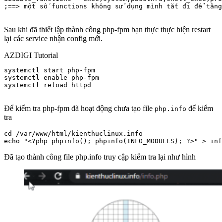
;==> một số functions không sử dụng mình tắt đi để tăng
Sau khi đã thiết lập thành công php-fpm bạn thực thực hiện restart
lại các service nhận config mới.
AZDIGI Tutorial
systemctl start php-fpm

systemctl enable php-fpm

systemctl reload httpd

Để kiểm tra php-fpm đã hoạt động chưa tạo file
để kiểm
php.info
tra
cd /var/www/html/kienthuclinux.info

echo "<?php phpinfo(); phpinfo(INFO_MODULES); ?>" > inf
Đã tạo thành công file php.info truy cập kiểm tra lại như hình