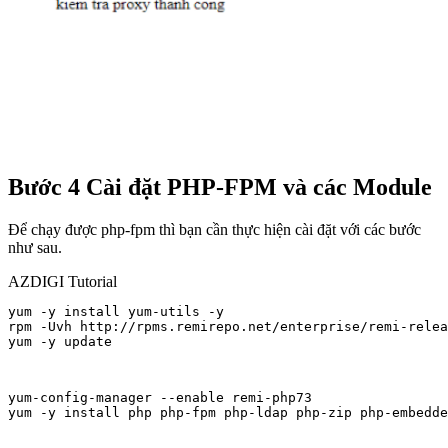
Bước 4 Cài đặt PHP-FPM và các Module
Để chạy được php-fpm thì bạn cần thực hiện cài đặt với các bước
như sau.
AZDIGI Tutorial
yum -y install yum-utils -y

rpm -Uvh http://rpms.remirepo.net/enterprise/remi-relea
yum -y update
yum-config-manager --enable remi-php73

yum -y install php php-fpm php-ldap php-zip php-embedde