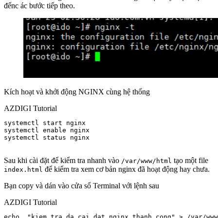
đếnc ác bước tiếp theo.
Kích hoạt và khởi động NGINX cùng hệ thống
AZDIGI Tutorial
systemctl start nginx

systemctl enable nginx

systemctl status nginx

Sau khi cài đặt để kiểm tra nhanh vào
tạo một file
/var/www/html
để kiểm tra xem cơ bản nginx đã hoạt động hay chưa.
index.html
Bạn copy và dán vào cửa sổ Terminal với lệnh sau
AZDIGI Tutorial
echo  "kiem tra da cai dat nginx thanh cong" > /var/www