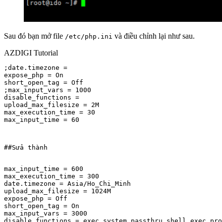
Sau đó bạn mở file
và điều chỉnh lại như sau.
/etc/php.ini
AZDIGI Tutorial
;date.timezone =

expose_php = On

short_open_tag = Off

;max_input_vars = 1000

disable_functions =

upload_max_filesize = 2M

max_execution_time = 30

max_input_time = 60
##Sửa thành
max_input_time = 600

max_execution_time = 300

date.timezone = Asia/Ho_Chi_Minh

upload_max_filesize = 1024M

expose_php = Off

short_open_tag = On

max_input_vars = 3000

disable_functions = exec,system,passthru,shell_exec,pro