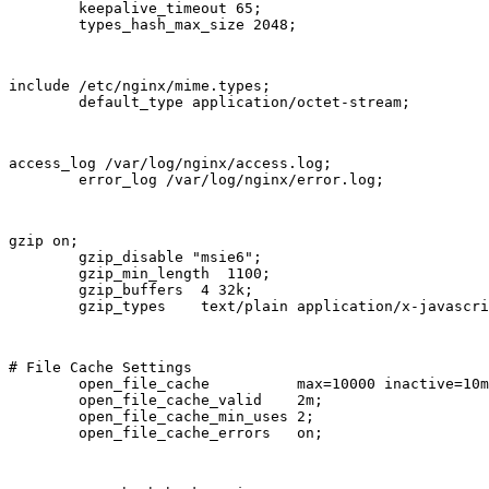
        keepalive_timeout 65;

        types_hash_max_size 2048;
include /etc/nginx/mime.types;

        default_type application/octet-stream;
access_log /var/log/nginx/access.log;

        error_log /var/log/nginx/error.log;
gzip on;

        gzip_disable "msie6";

        gzip_min_length  1100;

        gzip_buffers  4 32k;

        gzip_types    text/plain application/x-javascri
# File Cache Settings

        open_file_cache          max=10000 inactive=10m
        open_file_cache_valid    2m;

        open_file_cache_min_uses 2;

        open_file_cache_errors   on;