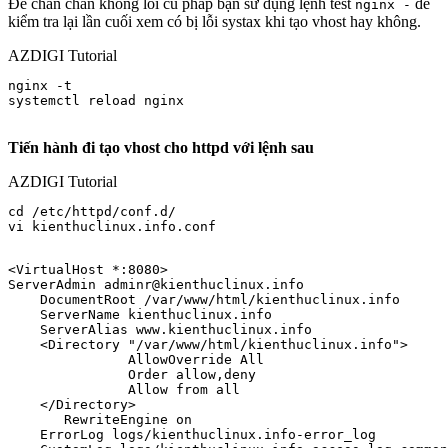
Để chắn chắn không lỗi cú pháp bạn sử dụng lệnh test
để
nginx -
kiểm tra lại lần cuối xem có bị lỗi systax khi tạo vhost hay không.
AZDIGI Tutorial
nginx -t 

systemctl reload nginx 

Tiến hành đi tạo vhost cho httpd với lệnh sau
AZDIGI Tutorial
cd /etc/httpd/conf.d/

vi kienthuclinux.info.conf

<VirtualHost *:8080>

ServerAdmin adminr@kienthuclinux.info

    DocumentRoot /var/www/html/kienthuclinux.info

    ServerName kienthuclinux.info

    ServerAlias www.kienthuclinux.info

    <Directory "/var/www/html/kienthuclinux.info">

               AllowOverride All

               Order allow,deny

               Allow from all

    </Directory>

       RewriteEngine on

    ErrorLog logs/kienthuclinux.info-error_log
