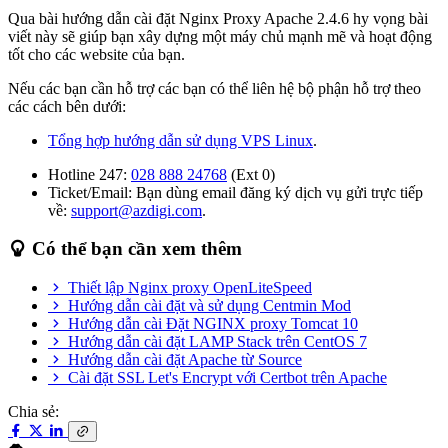
Qua bài hướng dẫn cài đặt Nginx Proxy Apache 2.4.6 hy vọng bài
viết này sẽ giúp bạn xây dựng một máy chủ mạnh mẽ và hoạt động
tốt cho các website của bạn.
Nếu các bạn cần hỗ trợ các bạn có thể liên hệ bộ phận hỗ trợ theo
các cách bên dưới:
Tổng hợp hướng dẫn sử dụng VPS Linux
.
Hotline 247:
028 888 24768
(Ext 0)
Ticket/Email: Bạn dùng email đăng ký dịch vụ gửi trực tiếp
về:
support@azdigi.com
.
Có thể bạn cần xem thêm
Thiết lập Nginx proxy OpenLiteSpeed
Hướng dẫn cài đặt và sử dụng Centmin Mod
Hướng dẫn cài Đặt NGINX proxy Tomcat 10
Hướng dẫn cài đặt LAMP Stack trên CentOS 7
Hướng dẫn cài đặt Apache từ Source
Cài đặt SSL Let's Encrypt với Certbot trên Apache
Chia sẻ: