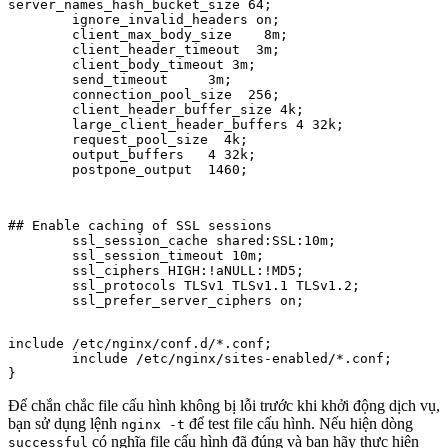
server_names_hash_bucket_size 64;

        ignore_invalid_headers on;

        client_max_body_size    8m;

        client_header_timeout  3m;

        client_body_timeout 3m;

        send_timeout     3m;

        connection_pool_size  256;

        client_header_buffer_size 4k;

        large_client_header_buffers 4 32k;

        request_pool_size  4k;

        output_buffers   4 32k;

        postpone_output  1460;
## Enable caching of SSL sessions		

        ssl_session_cache shared:SSL:10m;

	ssl_session_timeout 10m;

	ssl_ciphers HIGH:!aNULL:!MD5;

	ssl_protocols TLSv1 TLSv1.1 TLSv1.2; 

	ssl_prefer_server_ciphers on;
include /etc/nginx/conf.d/*.conf;

        include /etc/nginx/sites-enabled/*.conf;

}
Để chắn chắc file cấu hình không bị lỗi trước khi khởi động dịch vụ,
bạn sử dụng lệnh
để test file cấu hình. Nếu hiện dòng
nginx -t
có nghĩa file cấu hình đã đúng và bạn hãy thực hiện
successful