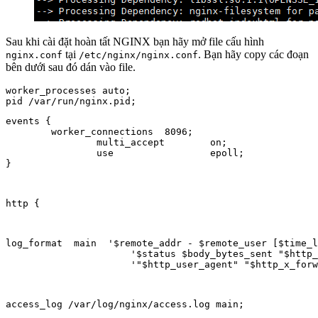
Sau khi cài đặt hoàn tất NGINX bạn hãy mở file cấu hình
tại
. Bạn hãy copy các đoạn
nginx.conf
/etc/nginx/nginx.conf
bên dưới sau đó dán vào file.
worker_processes auto;

events {

        worker_connections  8096;

		multi_accept        on;

		use                 epoll;

}
http {
log_format  main  '$remote_addr - $remote_user [$time_l
                      '$status $body_bytes_sent "$http_
                      '"$http_user_agent" "$http_x_forw
access_log /var/log/nginx/access.log main;