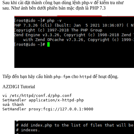
Sau khi cài đặt thành công bạn dùng lệnh php-v để kiểm tra như
sau. Như ảnh bên dưới phiên bản mặc định là PHP 7.3
Tiếp đến bạn hãy cấu hình
cho
để hoạt động.
php-fpm
httpd
AZDIGI Tutorial
vi /etc/httpd/conf.d/php.conf

SetHandler application/x-httpd-php 

sửa thành 

SetHandler proxy:fcgi://127.0.0.1:9000
