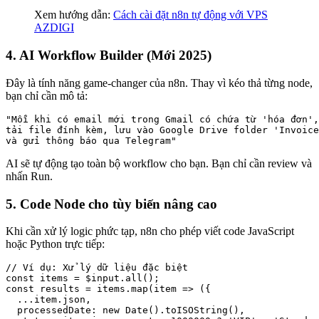
Xem hướng dẫn:
Cách cài đặt n8n tự động với VPS
AZDIGI
4. AI Workflow Builder (Mới 2025)
Đây là tính năng game-changer của n8n. Thay vì kéo thả từng node,
bạn chỉ cần mô tả:
"Mỗi khi có email mới trong Gmail có chứa từ 'hóa đơn',

tải file đính kèm, lưu vào Google Drive folder 'Invoice
và gửi thông báo qua Telegram"
AI sẽ tự động tạo toàn bộ workflow cho bạn. Bạn chỉ cần review và
nhấn Run.
5. Code Node cho tùy biến nâng cao
Khi cần xử lý logic phức tạp, n8n cho phép viết code JavaScript
hoặc Python trực tiếp:
// Ví dụ: Xử lý dữ liệu đặc biệt

const items = $input.all();

const results = items.map(item => ({

  ...item.json,

  processedDate: new Date().toISOString(),
