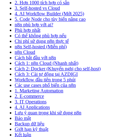
2. Hơn 1000 tích hợp có sẵn
3. Self-hosted vs Cloud
4. AI Workflow Builder (Mới 2025)
5. Code Node cho tùy biến nâng cao
n8n phù hợp với ai?
Phù hợp nhất
Có thể không phù hợp nếu
Chi phí sử dụng n8n thực tế
n8n Self-hosted (Miễn phí)
n8n Cloud
Cách bắt đầu với n8n
Cách 1: n8n Cloud (Nhanh nhất)
Cách 2: Docker (Khuyến nghị cho self-host)
Cách 3: Cài tự động tại AZDIGI
Workflow đầu tiên trong 5 phút
Các use cases phổ biến của n8n
1. Marketing Automation
2. E-commerce
3. IT Operations
4. AI Applications
Lưu ý quan trọng khi sử dụng n8n
Bảo mật
Backup dữ liệu
Giới hạn kỹ thuật
Kết luận