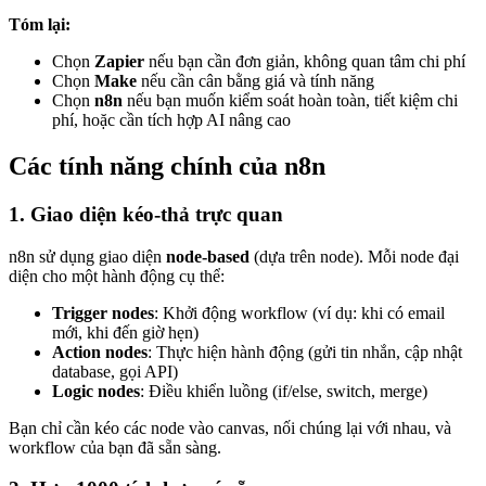
Tóm lại:
Chọn
Zapier
nếu bạn cần đơn giản, không quan tâm chi phí
Chọn
Make
nếu cần cân bằng giá và tính năng
Chọn
n8n
nếu bạn muốn kiểm soát hoàn toàn, tiết kiệm chi
phí, hoặc cần tích hợp AI nâng cao
Các tính năng chính của n8n
1. Giao diện kéo-thả trực quan
n8n sử dụng giao diện
node-based
(dựa trên node). Mỗi node đại
diện cho một hành động cụ thể:
Trigger nodes
: Khởi động workflow (ví dụ: khi có email
mới, khi đến giờ hẹn)
Action nodes
: Thực hiện hành động (gửi tin nhắn, cập nhật
database, gọi API)
Logic nodes
: Điều khiển luồng (if/else, switch, merge)
Bạn chỉ cần kéo các node vào canvas, nối chúng lại với nhau, và
workflow của bạn đã sẵn sàng.