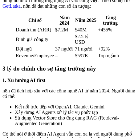
bùng nổ từ xu hướng ứng dụng AI vào công việc. Theo số liệu từ
GetLatka
, n8n đã đạt những con số ấn tượng:
Năm
Tăng
Chỉ số
Năm 2025
2024
trưởng
Doanh thu (ARR)
$7.2M
$40M
+455%
$2.5 tỷ
Định giá công ty
–
–
USD
Đội ngũ
37 người
71 người
+92%
Revenue/Employee
–
$597K
Top ngành
3 lý do chính cho sự tăng trưởng này
1. Xu hướng AI-first
n8n đã tích hợp sâu với các công nghệ AI từ năm 2024. Người dùng
có thể:
Kết nối trực tiếp với OpenAI, Claude, Gemini
Xây dựng AI Agents xử lý tác vụ phức tạp
Sử dụng Vector Store cho ứng dụng RAG (Retrieval-
Augmented Generation)
Có thể nói ở thời điểm AI Agent vẫn còn xa lạ với người dùng phổ