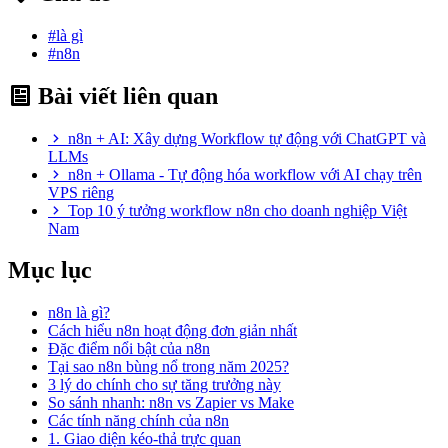
#là gì
#n8n
Bài viết liên quan
n8n + AI: Xây dựng Workflow tự động với ChatGPT và
LLMs
n8n + Ollama - Tự động hóa workflow với AI chạy trên
VPS riêng
Top 10 ý tưởng workflow n8n cho doanh nghiệp Việt
Nam
Mục lục
n8n là gì?
Cách hiểu n8n hoạt động đơn giản nhất
Đặc điểm nổi bật của n8n
Tại sao n8n bùng nổ trong năm 2025?
3 lý do chính cho sự tăng trưởng này
So sánh nhanh: n8n vs Zapier vs Make
Các tính năng chính của n8n
1. Giao diện kéo-thả trực quan