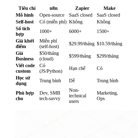
Tiêu chí
n8n
Zapier
Make
Mô hình
Open-source
SaaS closed
SaaS closed
Self-host
Có (miễn phí)
Không
Không
Số tích
1000+
6000+
1500+
hợp
Giá khởi
Miễn phí
$29.99/tháng
$10.59/tháng
điểm
(self-host)
Giá
$50/tháng
$599/tháng
$299/tháng
Business
(cloud)
Viết code
Có
Hạn chế
Có
custom
(JS/Python)
Học sử
Trung bình
Dễ
Trung bình
dụng
Non-
Phù hợp
Dev, SMB
Marketing,
technical
cho
tech-savvy
Ops
users