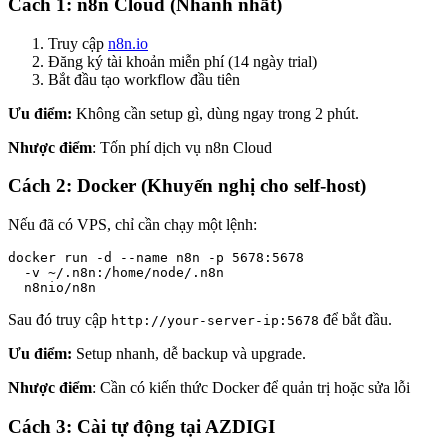
Cách 1: n8n Cloud (Nhanh nhất)
Truy cập
n8n.io
Đăng ký tài khoản miễn phí (14 ngày trial)
Bắt đầu tạo workflow đầu tiên
Ưu điểm:
Không cần setup gì, dùng ngay trong 2 phút.
Nhược điểm
: Tốn phí dịch vụ n8n Cloud
Cách 2: Docker (Khuyến nghị cho self-host)
Nếu đã có VPS, chỉ cần chạy một lệnh:
docker run -d --name n8n -p 5678:5678 

  -v ~/.n8n:/home/node/.n8n 

  n8nio/n8n
Sau đó truy cập
để bắt đầu.
http://your-server-ip:5678
Ưu điểm:
Setup nhanh, dễ backup và upgrade.
Nhược điểm
: Cần có kiến thức Docker để quản trị hoặc sửa lỗi
Cách 3: Cài tự động tại AZDIGI