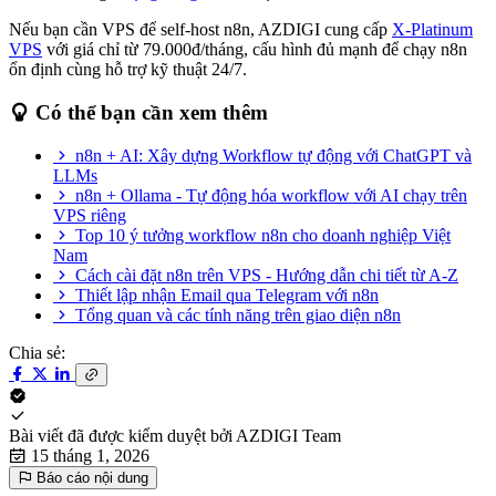
Nếu bạn cần VPS để self-host n8n, AZDIGI cung cấp
X-Platinum
VPS
với giá chỉ từ 79.000đ/tháng, cấu hình đủ mạnh để chạy n8n
ổn định cùng hỗ trợ kỹ thuật 24/7.
Có thể bạn cần xem thêm
n8n + AI: Xây dựng Workflow tự động với ChatGPT và
LLMs
n8n + Ollama - Tự động hóa workflow với AI chạy trên
VPS riêng
Top 10 ý tưởng workflow n8n cho doanh nghiệp Việt
Nam
Cách cài đặt n8n trên VPS - Hướng dẫn chi tiết từ A-Z
Thiết lập nhận Email qua Telegram với n8n
Tổng quan và các tính năng trên giao diện n8n
Chia sẻ:
Bài viết đã được kiểm duyệt bởi
AZDIGI Team
15 tháng 1, 2026
Báo cáo nội dung