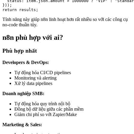
  status: item.json.amount > 1000000 ? 'VIP' : 'Standar
}));

return results;
Tính năng này giúp n8n linh hoạt hơn rất nhiều so với các công cụ
no-code thuần túy.
n8n phù hợp với ai?
Phù hợp nhất
Developers & DevOps:
Tự động hóa CI/CD pipelines
Monitoring và alerting
Xử lý data pipelines
Doanh nghiệp SMB:
Tự động hóa quy trình nội bộ
Đồng bộ dữ liệu giữa các phần mềm
Giảm chi phí so với Zapier/Make
Marketing & Sales: