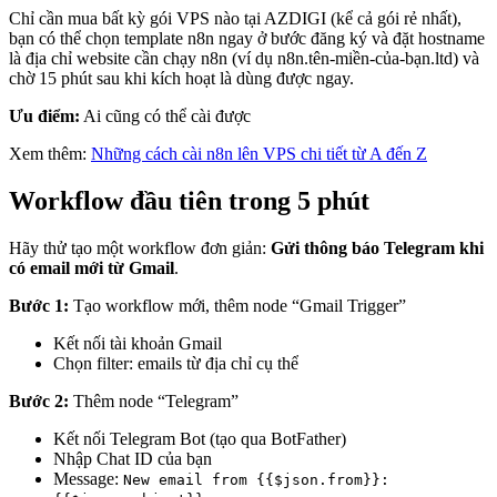
Chỉ cần mua bất kỳ gói VPS nào tại AZDIGI (kể cả gói rẻ nhất),
bạn có thể chọn template n8n ngay ở bước đăng ký và đặt hostname
là địa chỉ website cần chạy n8n (ví dụ n8n.tên-miền-của-bạn.ltd) và
chờ 15 phút sau khi kích hoạt là dùng được ngay.
Ưu điểm:
Ai cũng có thể cài được
Xem thêm:
Những cách cài n8n lên VPS chi tiết từ A đến Z
Workflow đầu tiên trong 5 phút
Hãy thử tạo một workflow đơn giản:
Gửi thông báo Telegram khi
có email mới từ Gmail
.
Bước 1:
Tạo workflow mới, thêm node “Gmail Trigger”
Kết nối tài khoản Gmail
Chọn filter: emails từ địa chỉ cụ thể
Bước 2:
Thêm node “Telegram”
Kết nối Telegram Bot (tạo qua BotFather)
Nhập Chat ID của bạn
Message:
New email from {{$json.from}}: