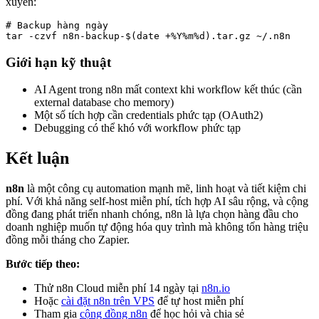
xuyên:
# Backup hàng ngày

tar -czvf n8n-backup-$(date +%Y%m%d).tar.gz ~/.n8n
Giới hạn kỹ thuật
AI Agent trong n8n mất context khi workflow kết thúc (cần
external database cho memory)
Một số tích hợp cần credentials phức tạp (OAuth2)
Debugging có thể khó với workflow phức tạp
Kết luận
n8n
là một công cụ automation mạnh mẽ, linh hoạt và tiết kiệm chi
phí. Với khả năng self-host miễn phí, tích hợp AI sâu rộng, và cộng
đồng đang phát triển nhanh chóng, n8n là lựa chọn hàng đầu cho
doanh nghiệp muốn tự động hóa quy trình mà không tốn hàng triệu
đồng mỗi tháng cho Zapier.
Bước tiếp theo:
Thử n8n Cloud miễn phí 14 ngày tại
n8n.io
Hoặc
cài đặt n8n trên VPS
để tự host miễn phí
Tham gia
cộng đồng n8n
để học hỏi và chia sẻ