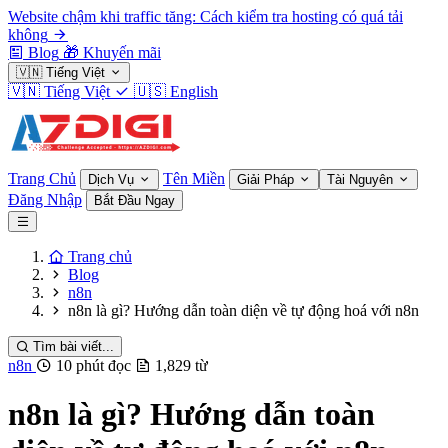
Website chậm khi traffic tăng: Cách kiểm tra hosting có quá tải
không
Blog
🎁
Khuyến mãi
🇻🇳
Tiếng Việt
🇻🇳
Tiếng Việt
🇺🇸
English
Trang Chủ
Tên Miền
Dịch Vụ
Giải Pháp
Tài Nguyên
Đăng Nhập
Bắt Đầu Ngay
Trang chủ
Blog
n8n
n8n là gì? Hướng dẫn toàn diện về tự động hoá với n8n
Tìm bài viết...
n8n
10 phút đọc
1,829 từ
n8n là gì? Hướng dẫn toàn