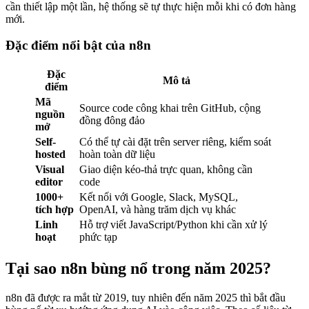
cần thiết lập một lần, hệ thống sẽ tự thực hiện mỗi khi có đơn hàng
mới.
Đặc điểm nổi bật của n8n
Đặc
Mô tả
điểm
Mã
Source code công khai trên GitHub, cộng
nguồn
đồng đông đảo
mở
Self-
Có thể tự cài đặt trên server riêng, kiểm soát
hosted
hoàn toàn dữ liệu
Visual
Giao diện kéo-thả trực quan, không cần
editor
code
1000+
Kết nối với Google, Slack, MySQL,
tích hợp
OpenAI, và hàng trăm dịch vụ khác
Linh
Hỗ trợ viết JavaScript/Python khi cần xử lý
hoạt
phức tạp
Tại sao n8n bùng nổ trong năm 2025?
n8n đã được ra mắt từ 2019, tuy nhiên đến năm 2025 thì bắt đầu