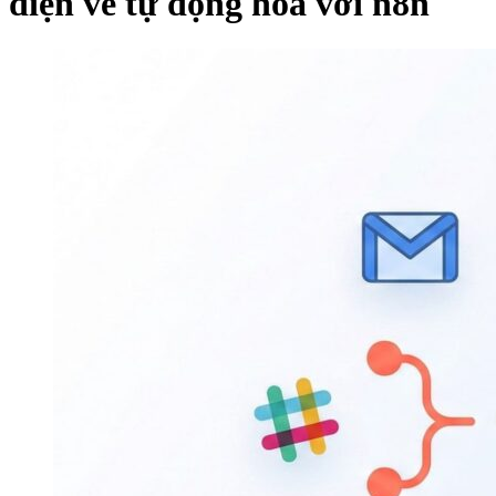
diện về tự động hoá với n8n