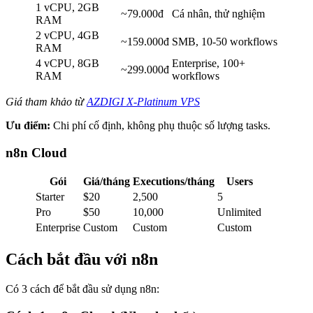
1 vCPU, 2GB
~79.000đ
Cá nhân, thử nghiệm
RAM
2 vCPU, 4GB
~159.000đ
SMB, 10-50 workflows
RAM
4 vCPU, 8GB
Enterprise, 100+
~299.000đ
RAM
workflows
Giá tham khảo từ
AZDIGI X-Platinum VPS
Ưu điểm:
Chi phí cố định, không phụ thuộc số lượng tasks.
n8n Cloud
Gói
Giá/tháng
Executions/tháng
Users
Starter
$20
2,500
5
Pro
$50
10,000
Unlimited
Enterprise
Custom
Custom
Custom
Cách bắt đầu với n8n
Có 3 cách để bắt đầu sử dụng n8n: