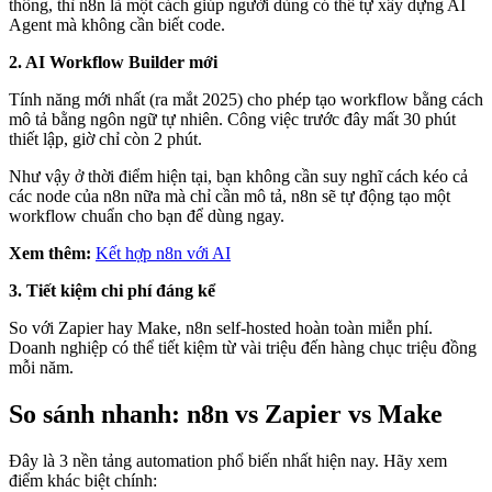
thông, thì n8n là một cách giúp người dùng có thể tự xây dựng AI
Agent mà không cần biết code.
2. AI Workflow Builder mới
Tính năng mới nhất (ra mắt 2025) cho phép tạo workflow bằng cách
mô tả bằng ngôn ngữ tự nhiên. Công việc trước đây mất 30 phút
thiết lập, giờ chỉ còn 2 phút.
Như vậy ở thời điểm hiện tại, bạn không cần suy nghĩ cách kéo cả
các node của n8n nữa mà chỉ cần mô tả, n8n sẽ tự động tạo một
workflow chuẩn cho bạn để dùng ngay.
Xem thêm:
Kết hợp n8n với AI
3. Tiết kiệm chi phí đáng kể
So với Zapier hay Make, n8n self-hosted hoàn toàn miễn phí.
Doanh nghiệp có thể tiết kiệm từ vài triệu đến hàng chục triệu đồng
mỗi năm.
So sánh nhanh: n8n vs Zapier vs Make
Đây là 3 nền tảng automation phổ biến nhất hiện nay. Hãy xem
điểm khác biệt chính: