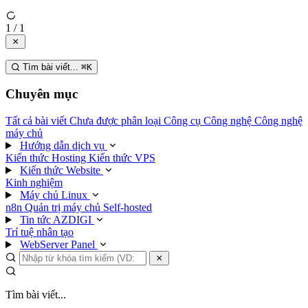
1 / 1
Tìm bài viết...
⌘
K
Chuyên mục
Tất cả bài viết
Chưa được phân loại
Công cụ
Công nghệ
Công nghệ
máy chủ
Hướng dẫn dịch vụ
Kiến thức Hosting
Kiến thức VPS
Kiến thức Website
Kinh nghiệm
Máy chủ Linux
n8n
Quản trị máy chủ
Self-hosted
Tin tức AZDIGI
Trí tuệ nhân tạo
WebServer Panel
Tìm bài viết...