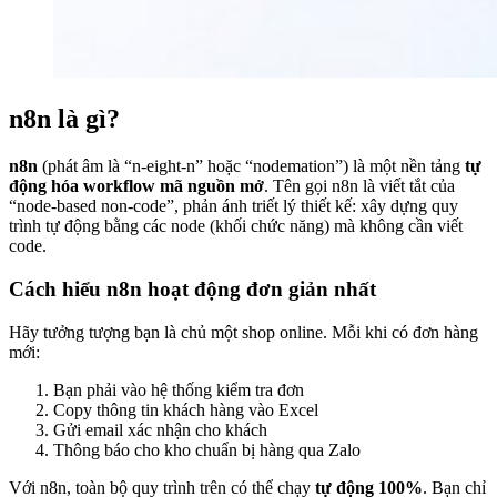
n8n là gì?
n8n
(phát âm là “n-eight-n” hoặc “nodemation”) là một nền tảng
tự
động hóa workflow mã nguồn mở
. Tên gọi n8n là viết tắt của
“node-based non-code”, phản ánh triết lý thiết kế: xây dựng quy
trình tự động bằng các node (khối chức năng) mà không cần viết
code.
Cách hiểu n8n hoạt động đơn giản nhất
Hãy tưởng tượng bạn là chủ một shop online. Mỗi khi có đơn hàng
mới:
Bạn phải vào hệ thống kiểm tra đơn
Copy thông tin khách hàng vào Excel
Gửi email xác nhận cho khách
Thông báo cho kho chuẩn bị hàng qua Zalo
Với n8n, toàn bộ quy trình trên có thể chạy
tự động 100%
. Bạn chỉ