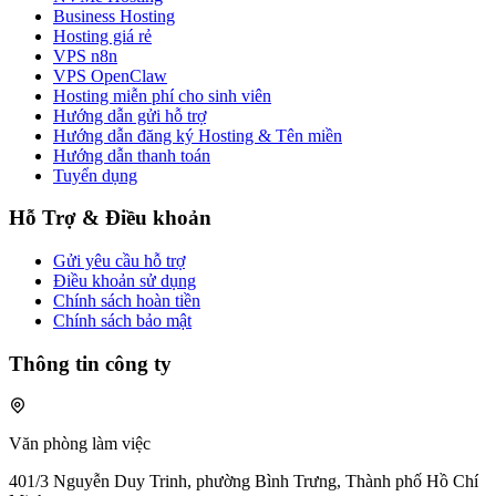
Business Hosting
Hosting giá rẻ
VPS n8n
VPS OpenClaw
Hosting miễn phí cho sinh viên
Hướng dẫn gửi hỗ trợ
Hướng dẫn đăng ký Hosting & Tên miền
Hướng dẫn thanh toán
Tuyển dụng
Hỗ Trợ & Điều khoản
Gửi yêu cầu hỗ trợ
Điều khoản sử dụng
Chính sách hoàn tiền
Chính sách bảo mật
Thông tin công ty
Văn phòng làm việc
401/3 Nguyễn Duy Trinh, phường Bình Trưng, Thành phố Hồ Chí