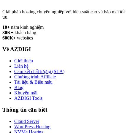
Giải pháp hosting chuyên nghiệp với hiệu suất cao và bảo mật tối
ưu.
10+
năm kinh nghiệm
80K+
khách hàng
600K+
websites
Về AZDIGI
Giới thiệu
Liên hệ
Cam kết chất lượng (SLA)
Chương trình Affiliate
Tài liệu & Biểu mẫu
Blog
Khuyến mãi
AZDIGI Tools
Thông tin cần biết
Cloud Server
WordPress Hosting
NVMe Hosting