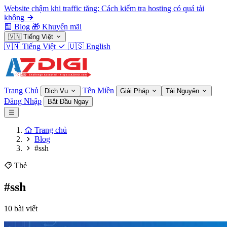
Website chậm khi traffic tăng: Cách kiểm tra hosting có quá tải
không
Blog
🎁
Khuyến mãi
🇻🇳
Tiếng Việt
🇻🇳
Tiếng Việt
🇺🇸
English
Trang Chủ
Tên Miền
Dịch Vụ
Giải Pháp
Tài Nguyên
Đăng Nhập
Bắt Đầu Ngay
Trang chủ
Blog
#ssh
Thẻ
#ssh
10 bài viết