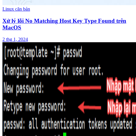
Linux căn bản
Xử lý lỗi No Matching Host Key Type Found trên
MacOS
2 thg 1, 2024