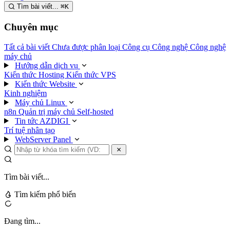
Tìm bài viết...
⌘
K
Chuyên mục
Tất cả bài viết
Chưa được phân loại
Công cụ
Công nghệ
Công nghệ
máy chủ
Hướng dẫn dịch vụ
Kiến thức Hosting
Kiến thức VPS
Kiến thức Website
Kinh nghiệm
Máy chủ Linux
n8n
Quản trị máy chủ
Self-hosted
Tin tức AZDIGI
Trí tuệ nhân tạo
WebServer Panel
Tìm bài viết...
Tìm kiếm phổ biến
Đang tìm...