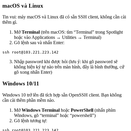
macOS và Linux
Tin vui: máy macOS và Linux đã có sẵn SSH client, không cần cài
thêm gì.
Mở
Terminal
(trên macOS: tìm “Terminal” trong Spotlight
hoặc vào Applications → Utilities → Terminal)
Gõ lệnh sau và nhấn Enter:
ssh root@103.221.223.142
Nhập password khi được hỏi (lưu ý: khi gõ password sẽ
không hiện ký tự nào trên màn hình, đây là bình thường, cứ
gõ xong nhấn Enter)
Windows 10/11
Windows 10 trở lên đã tích hợp sẵn OpenSSH client. Bạn không
cần cài thêm phần mềm nào.
Mở
Windows Terminal
hoặc
PowerShell
(nhấn phím
Windows, gõ “terminal” hoặc “powershell”)
Gõ lệnh tương tự:
ssh root@103.221.223.142