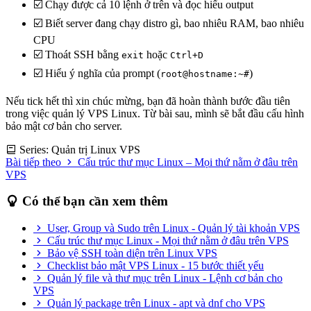
☑️ Chạy được cả 10 lệnh ở trên và đọc hiểu output
☑️ Biết server đang chạy distro gì, bao nhiêu RAM, bao nhiêu
CPU
☑️ Thoát SSH bằng
hoặc
exit
Ctrl+D
☑️ Hiểu ý nghĩa của prompt (
)
root@hostname:~#
Nếu tick hết thì xin chúc mừng, bạn đã hoàn thành bước đầu tiên
trong việc quản lý VPS Linux. Từ bài sau, mình sẽ bắt đầu cấu hình
bảo mật cơ bản cho server.
Series: Quản trị Linux VPS
Bài tiếp theo
Cấu trúc thư mục Linux – Mọi thứ nằm ở đâu trên
VPS
Có thể bạn cần xem thêm
User, Group và Sudo trên Linux - Quản lý tài khoản VPS
Cấu trúc thư mục Linux - Mọi thứ nằm ở đâu trên VPS
Bảo vệ SSH toàn diện trên Linux VPS
Checklist bảo mật VPS Linux - 15 bước thiết yếu
Quản lý file và thư mục trên Linux - Lệnh cơ bản cho
VPS
Quản lý package trên Linux - apt và dnf cho VPS