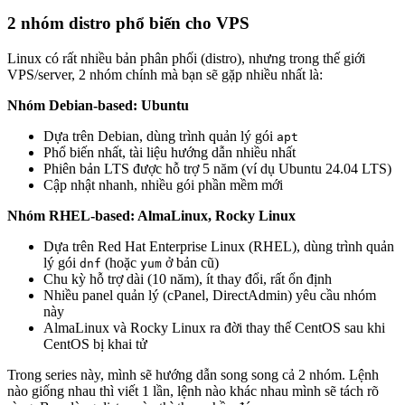
trên máy chủ Linux
2 nhóm distro phổ biến cho VPS
25. Shell Scripting cơ bản trên Linux – Tự động hóa tác
vụ VPS
Linux có rất nhiều bản phân phối (distro), nhưng trong thế giới
26. Tạo Bot cảnh báo đăng nhập SSH qua Telegram
VPS/server, 2 nhóm chính mà bạn sẽ gặp nhiều nhất là:
27. Tạo script Monitor tài nguyên VPS và thông báo qua
Telegram
Nhóm Debian-based: Ubuntu
28. Tạo Script khởi động lại MySQL khi bị stop trên máy
chủ Linux
Dựa trên Debian, dùng trình quản lý gói
apt
30. Troubleshooting VPS Linux – Cách xủ lý sự cố VPS
Phổ biến nhất, tài liệu hướng dẫn nhiều nhất
phổ biến
Phiên bản LTS được hỗ trợ 5 năm (ví dụ Ubuntu 24.04 LTS)
Cập nhật nhanh, nhiều gói phần mềm mới
Bảo mật
Nhóm RHEL-based: AlmaLinux, Rocky Linux
29. Checklist bảo mật VPS Linux – 15 bước thiết yếu
Dựa trên Red Hat Enterprise Linux (RHEL), dùng trình quản
31. Tổng quan bảo mật VPS Linux – Hiểu rõ mối nguy
lý gói
(hoặc
ở bản cũ)
trước khi phòng thủ
dnf
yum
Chu kỳ hỗ trợ dài (10 năm), ít thay đổi, rất ổn định
32. Bảo vệ SSH toàn diện trên Linux VPS
Nhiều panel quản lý (cPanel, DirectAdmin) yêu cầu nhóm
33. User và Permission nâng cao trên Linux VPS – Least
này
Privilege
AlmaLinux và Rocky Linux ra đời thay thế CentOS sau khi
34. Firewall nâng cao trên Linux VPS – UFW và
CentOS bị khai tử
firewalld cho production
35. CrowdSec trên Linux VPS – IDS thế hệ mới thay thế
Trong series này, mình sẽ hướng dẫn song song cả 2 nhóm. Lệnh
Fail2ban
nào giống nhau thì viết 1 lần, lệnh nào khác nhau mình sẽ tách rõ
36. Cập nhật hệ thống tự động trên Linux VPS –