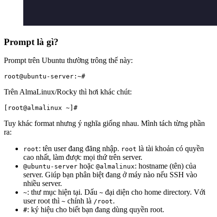
Prompt là gì?
Prompt trên Ubuntu thường trông thế này:
root@ubuntu-server:~#
Trên AlmaLinux/Rocky thì hơi khác chút:
[root@almalinux ~]#
Tuy khác format nhưng ý nghĩa giống nhau. Mình tách từng phần
ra:
: tên user đang đăng nhập.
là tài khoản có quyền
root
root
cao nhất, làm được mọi thứ trên server.
hoặc
: hostname (tên) của
@ubuntu-server
@almalinux
server. Giúp bạn phân biệt đang ở máy nào nếu SSH vào
nhiều server.
: thư mục hiện tại. Dấu
đại diện cho home directory. Với
~
~
user root thì
chính là
.
~
/root
: ký hiệu cho biết bạn đang dùng quyền root.
#