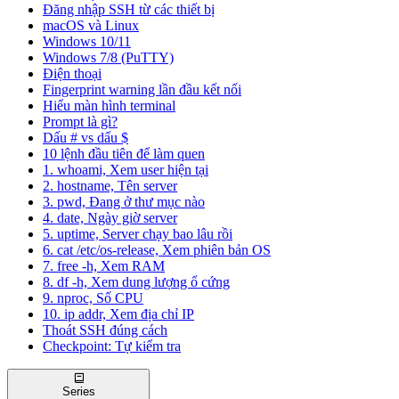
Đăng nhập SSH từ các thiết bị
macOS và Linux
Windows 10/11
Windows 7/8 (PuTTY)
Điện thoại
Fingerprint warning lần đầu kết nối
Hiểu màn hình terminal
Prompt là gì?
Dấu # vs dấu $
10 lệnh đầu tiên để làm quen
1. whoami, Xem user hiện tại
2. hostname, Tên server
3. pwd, Đang ở thư mục nào
4. date, Ngày giờ server
5. uptime, Server chạy bao lâu rồi
6. cat /etc/os-release, Xem phiên bản OS
7. free -h, Xem RAM
8. df -h, Xem dung lượng ổ cứng
9. nproc, Số CPU
10. ip addr, Xem địa chỉ IP
Thoát SSH đúng cách
Checkpoint: Tự kiểm tra
Series