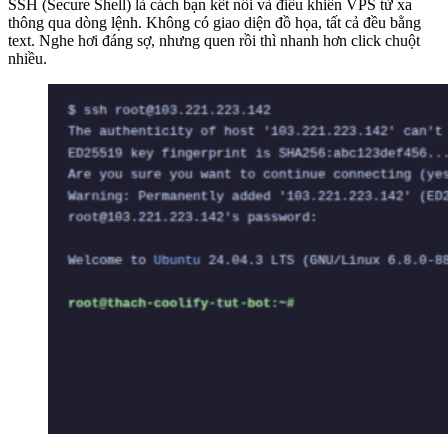
SSH (Secure Shell) là cách bạn kết nối và điều khiển VPS từ xa
thông qua dòng lệnh. Không có giao diện đồ họa, tất cả đều bằng
text. Nghe hơi đáng sợ, nhưng quen rồi thì nhanh hơn click chuột
nhiều.