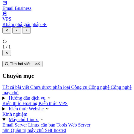
Email Business
VPS
Khám phá giải pháp
1 / 1
Tìm bài viết...
⌘
K
Chuyên mục
Tất cả bài viết
Chưa được phân loại
Công cụ
Công nghệ
Công nghệ
máy chủ
Hướng dẫn dịch vụ
Kiến thức Hosting
Kiến thức VPS
Kiến thức Website
Kinh nghiệm
Máy chủ Linux
Email Server
Linux căn bản
Tools
Web Server
n8n
Quản trị máy chủ
Self-hosted