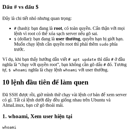
Dấu # vs dấu $
Đây là chi tiết nhỏ nhưng quan trọng:
(hash): bạn đang là
root
, có toàn quyền. Cẩn thận với mọi
#
lệnh vì root có thể xóa sạch server nếu gõ sai.
(dollar): bạn đang là
user thường
, quyền hạn bị giới hạn.
$
Muốn chạy lệnh cần quyền root thì phải thêm
phía
sudo
trước.
Ví dụ, khi bạn thấy hướng dẫn viết
thì dấu
ở đầu
# apt update
#
nghĩa là “chạy với quyền root”, bạn không cần gõ dấu
đó. Tương
#
tự,
nghĩa là chạy lệnh
với user thường.
$ whoami
whoami
10 lệnh đầu tiên để làm quen
Đã SSH được rồi, giờ mình thử chạy vài lệnh cơ bản để xem server
có gì. Tất cả lệnh dưới đây đều giống nhau trên Ubuntu và
AlmaLinux, bạn cứ gõ thoải mái.
1. whoami, Xem user hiện tại
whoami