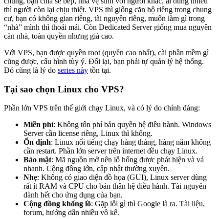
chung, bạn chia sẻ bếp, nhà vệ sinh với người khác, ai dùng nhiều
Linux
thì người còn lại chịu thiệt. VPS thì giống căn hộ riêng trong chung
12. Systemd và quản lý service trên Linux VPS
cư, bạn có không gian riêng, tài nguyên riêng, muốn làm gì trong
13. Networking cơ bản trên Linux VPS – IP, DNS, curl
“nhà” mình thì thoải mái. Còn Dedicated Server giống mua nguyên
và wget
căn nhà, toàn quyền nhưng giá cao.
14. 20 lệnh Netstat để quản lý mạng Linux
15. 12 lệnh ss trên Linux hữu ích
Với VPS, bạn được quyền root (quyền cao nhất), cài phần mềm gì
16. Hướng dẫn sử dụng Ping và Tracert
cũng được, cấu hình tùy ý. Đổi lại, bạn phải tự quản lý hệ thống.
17. Hướng dẫn cấu hình Static IP trên Ubuntu và
Đó cũng là lý do
series này
tồn tại.
AlmaLinux
18. Firewall trên Linux VPS – UFW và firewalld từ cơ
Tại sao chọn Linux cho VPS?
bản đến thực tế
Phần lớn VPS trên thế giới chạy Linux, và có lý do chính đáng:
Nâng cao
Miễn phí
: Không tốn phí bản quyền hệ điều hành. Windows
19. Đọc log hệ thống trên Linux VPS – journalctl và
Server cần license riêng, Linux thì không.
/var/log
Ổn định
: Linux nổi tiếng chạy hàng tháng, hàng năm không
20. Grep, Pipe và Redirect trên Linux – Xử lý text như
cần restart. Phần lớn server trên internet đều chạy Linux.
pro
Bảo mật
: Mã nguồn mở nên lỗ hổng được phát hiện và vá
21. Quản lý disk trên Linux VPS – kiểm tra dung lượng,
nhanh. Cộng đồng lớn, cập nhật thường xuyên.
mount, lsblk, fdisk và mở rộng ổ đĩa
Nhẹ
: Không có giao diện đồ họa (GUI), Linux server dùng
22. Backup VPS Linux – rsync, tar và chiến lược sao lưu
rất ít RAM và CPU cho bản thân hệ điều hành. Tài nguyên
toàn diện
dành hết cho ứng dụng của bạn.
23. Hướng dẫn rsync dữ liệu giữa hai máy chủ không
Cộng đồng khổng lồ
: Gặp lỗi gì thì Google là ra. Tài liệu,
cần mật khẩu
forum, hướng dẫn nhiều vô kể.
24. Lệnh backup/import database MySQL/PostgreSQL