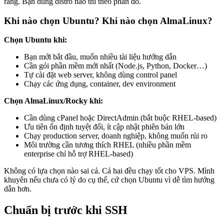
ràng. Bạn dùng distro nào thì theo phần đó.
unattended-upgrades và dnf-automatic
37. Logging, Monitoring và IDS trên Linux VPS –
Khi nào chọn Ubuntu? Khi nào chọn AlmaLinux?
auditd, AIDE và Wazuh
38. Lynis – Tự kiểm tra bảo mật Linux VPS
39. Backup và phục hồi sự cố cho VPS Linux – Kế
Chọn Ubuntu khi:
hoạch toàn diện
Bạn mới bắt đầu, muốn nhiều tài liệu hướng dẫn
Cần gói phần mềm mới nhất (Node.js, Python, Docker…)
Tự cài đặt web server, không dùng control panel
Chạy các ứng dụng, container, dev environment
Chọn AlmaLinux/Rocky khi:
Cần dùng cPanel hoặc DirectAdmin (bắt buộc RHEL-based)
Ưu tiên ổn định tuyệt đối, ít cập nhật phiên bản lớn
Chạy production server, doanh nghiệp, không muốn rủi ro
Môi trường cần tương thích RHEL (nhiều phần mềm
enterprise chỉ hỗ trợ RHEL-based)
Không có lựa chọn nào sai cả. Cả hai đều chạy tốt cho VPS. Mình
khuyên nếu chưa có lý do cụ thể, cứ chọn Ubuntu vì dễ tìm hướng
dẫn hơn.
Chuẩn bị trước khi SSH