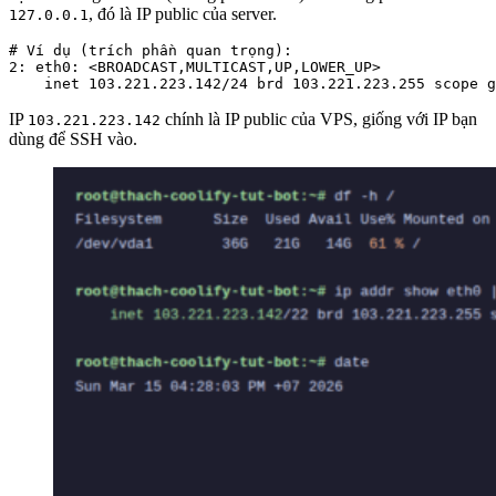
, đó là IP public của server.
127.0.0.1
# Ví dụ (trích phần quan trọng):

2: eth0: <BROADCAST,MULTICAST,UP,LOWER_UP>

    inet 103.221.223.142/24 brd 103.221.223.255 scope g
IP
chính là IP public của VPS, giống với IP bạn
103.221.223.142
dùng để SSH vào.