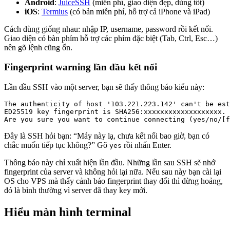
Android
:
JuiceSSH
(miễn phí, giao diện đẹp, dùng tốt)
iOS
:
Termius
(có bản miễn phí, hỗ trợ cả iPhone và iPad)
Cách dùng giống nhau: nhập IP, username, password rồi kết nối.
Giao diện có bàn phím hỗ trợ các phím đặc biệt (Tab, Ctrl, Esc…)
nên gõ lệnh cũng ổn.
Fingerprint warning lần đầu kết nối
Lần đầu SSH vào một server, bạn sẽ thấy thông báo kiểu này:
The authenticity of host '103.221.223.142' can't be est
ED25519 key fingerprint is SHA256:xxxxxxxxxxxxxxxxxxx.

Are you sure you want to continue connecting (yes/no/[f
Đây là SSH hỏi bạn: “Máy này lạ, chưa kết nối bao giờ, bạn có
chắc muốn tiếp tục không?” Gõ
rồi nhấn Enter.
yes
Thông báo này chỉ xuất hiện lần đầu. Những lần sau SSH sẽ nhớ
fingerprint của server và không hỏi lại nữa. Nếu sau này bạn cài lại
OS cho VPS mà thấy cảnh báo fingerprint thay đổi thì đừng hoảng,
đó là bình thường vì server đã thay key mới.
Hiểu màn hình terminal