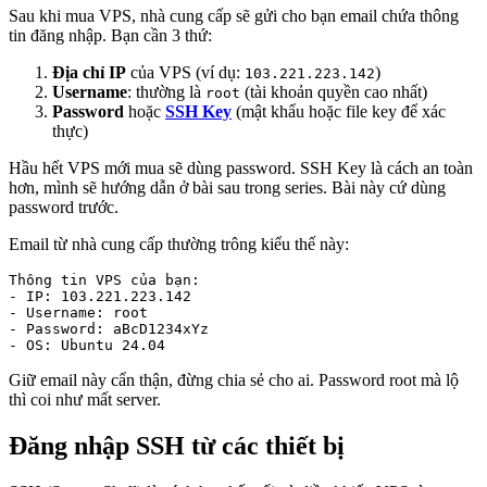
Sau khi mua VPS, nhà cung cấp sẽ gửi cho bạn email chứa thông
tin đăng nhập. Bạn cần 3 thứ:
Địa chỉ IP
của VPS (ví dụ:
)
103.221.223.142
Username
: thường là
(tài khoản quyền cao nhất)
root
Password
hoặc
SSH Key
(mật khẩu hoặc file key để xác
thực)
Hầu hết VPS mới mua sẽ dùng password. SSH Key là cách an toàn
hơn, mình sẽ hướng dẫn ở bài sau trong series. Bài này cứ dùng
password trước.
Email từ nhà cung cấp thường trông kiểu thế này:
Thông tin VPS của bạn:

- IP: 103.221.223.142

- Username: root

- Password: aBcD1234xYz

- OS: Ubuntu 24.04
Giữ email này cẩn thận, đừng chia sẻ cho ai. Password root mà lộ
thì coi như mất server.
Đăng nhập SSH từ các thiết bị