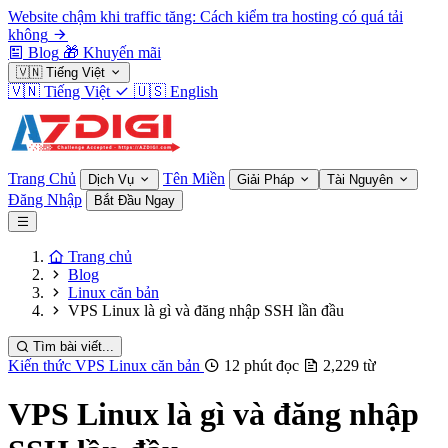
Website chậm khi traffic tăng: Cách kiểm tra hosting có quá tải
không
Blog
🎁
Khuyến mãi
🇻🇳
Tiếng Việt
🇻🇳
Tiếng Việt
🇺🇸
English
Trang Chủ
Tên Miền
Dịch Vụ
Giải Pháp
Tài Nguyên
Đăng Nhập
Bắt Đầu Ngay
Trang chủ
Blog
Linux căn bản
VPS Linux là gì và đăng nhập SSH lần đầu
Tìm bài viết...
Kiến thức VPS
Linux căn bản
12 phút đọc
2,229 từ
VPS Linux là gì và đăng nhập