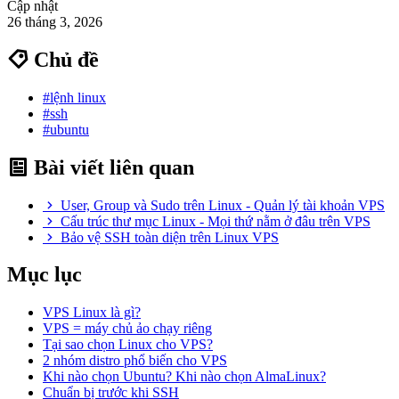
Cập nhật
26 tháng 3, 2026
Chủ đề
#lệnh linux
#ssh
#ubuntu
Bài viết liên quan
User, Group và Sudo trên Linux - Quản lý tài khoản VPS
Cấu trúc thư mục Linux - Mọi thứ nằm ở đâu trên VPS
Bảo vệ SSH toàn diện trên Linux VPS
Mục lục
VPS Linux là gì?
VPS = máy chủ ảo chạy riêng
Tại sao chọn Linux cho VPS?
2 nhóm distro phổ biến cho VPS
Khi nào chọn Ubuntu? Khi nào chọn AlmaLinux?
Chuẩn bị trước khi SSH