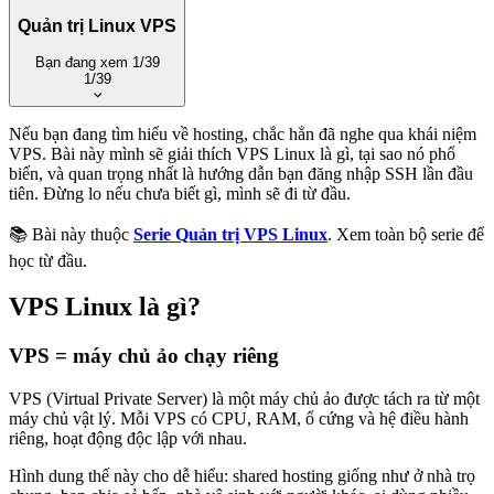
Quản trị Linux VPS
Bạn đang xem
1/39
1/39
Xem trang series
·
Tất cả series
Nếu bạn đang tìm hiểu về hosting, chắc hẳn đã nghe qua khái niệm
VPS. Bài này mình sẽ giải thích VPS Linux là gì, tại sao nó phổ
Cơ bản
biến, và quan trọng nhất là hướng dẫn bạn đăng nhập SSH lần đầu
tiên. Đừng lo nếu chưa biết gì, mình sẽ đi từ đầu.
1. VPS Linux là gì và đăng nhập SSH lần đầu
2. Cấu trúc thư mục Linux – Mọi thứ nằm ở đâu trên
📚 Bài này thuộc
Serie Quản trị VPS Linux
. Xem toàn bộ serie để
VPS
học từ đầu.
3. Quản lý file và thư mục trên Linux – Lệnh cơ bản cho
VPS
4. Hướng dẫn sử dụng lệnh cp sao chép trong Linux
VPS Linux là gì?
5. Quyền file và thư mục trên Linux – chmod, chown và
rwx
VPS = máy chủ ảo chạy riêng
6. Hướng dẫn sử dụng lệnh chattr trong Linux
7. User, Group và Sudo trên Linux – Quản lý tài khoản
VPS (Virtual Private Server) là một máy chủ ảo được tách ra từ một
VPS
máy chủ vật lý. Mỗi VPS có CPU, RAM, ổ cứng và hệ điều hành
8. Hướng dẫn tạo và sử dụng SSH Key
riêng, hoạt động độc lập với nhau.
9. Quản lý package trên Linux – apt và dnf cho VPS
10. Quản lý process trên Linux – ps, kill, htop cho VPS
Hình dung thế này cho dễ hiểu: shared hosting giống như ở nhà trọ
11. Hướng dẫn phân tích, giải thích lệnh TOP trong