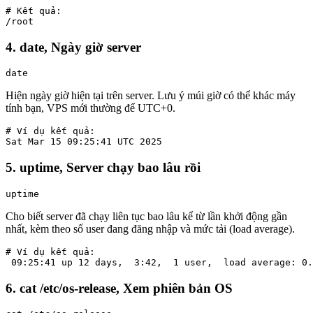
# Kết quả:

/root
4. date, Ngày giờ server
date
Hiện ngày giờ hiện tại trên server. Lưu ý múi giờ có thể khác máy
tính bạn, VPS mới thường để UTC+0.
# Ví dụ kết quả:

Sat Mar 15 09:25:41 UTC 2025
5. uptime, Server chạy bao lâu rồi
uptime
Cho biết server đã chạy liên tục bao lâu kể từ lần khởi động gần
nhất, kèm theo số user đang đăng nhập và mức tải (load average).
# Ví dụ kết quả:

 09:25:41 up 12 days,  3:42,  1 user,  load average: 0.
6. cat /etc/os-release, Xem phiên bản OS