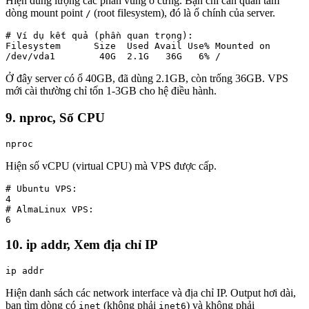
Hiện dung lượng các phân vùng ổ cứng. Bạn chỉ cần quan tâm
dòng mount point
(root filesystem), đó là ổ chính của server.
/
# Ví dụ kết quả (phần quan trọng):

Filesystem      Size  Used Avail Use% Mounted on

/dev/vda1        40G  2.1G   36G   6% /
Ở đây server có ổ 40GB, đã dùng 2.1GB, còn trống 36GB. VPS
mới cài thường chỉ tốn 1-3GB cho hệ điều hành.
9. nproc, Số CPU
nproc
Hiện số vCPU (virtual CPU) mà VPS được cấp.
# Ubuntu VPS:

4

# AlmaLinux VPS:

6
10. ip addr, Xem địa chỉ IP
ip addr
Hiện danh sách các network interface và địa chỉ IP. Output hơi dài,
bạn tìm dòng có
(không phải
) và không phải
inet
inet6