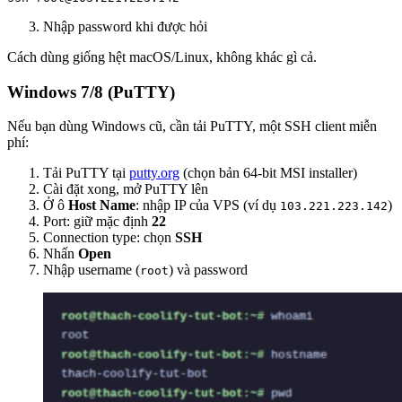
Nhập password khi được hỏi
Cách dùng giống hệt macOS/Linux, không khác gì cả.
Windows 7/8 (PuTTY)
Nếu bạn dùng Windows cũ, cần tải PuTTY, một SSH client miễn
phí:
Tải PuTTY tại
putty.org
(chọn bản 64-bit MSI installer)
Cài đặt xong, mở PuTTY lên
Ở ô
Host Name
: nhập IP của VPS (ví dụ
)
103.221.223.142
Port: giữ mặc định
22
Connection type: chọn
SSH
Nhấn
Open
Nhập username (
) và password
root