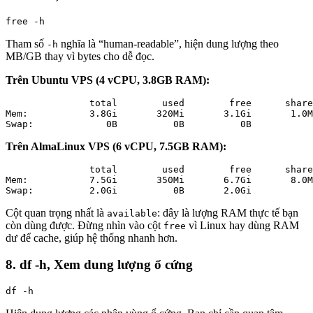
free -h
Tham số
nghĩa là “human-readable”, hiện dung lượng theo
-h
MB/GB thay vì bytes cho dễ đọc.
Trên Ubuntu VPS (4 vCPU, 3.8GB RAM):
               total        used        free      share
Mem:           3.8Gi       320Mi       3.1Gi       1.0M
Swap:             0B          0B          0B
Trên AlmaLinux VPS (6 vCPU, 7.5GB RAM):
               total        used        free      share
Mem:           7.5Gi       350Mi       6.7Gi       8.0M
Swap:          2.0Gi          0B       2.0Gi
Cột quan trọng nhất là
: đây là lượng RAM thực tế bạn
available
còn dùng được. Đừng nhìn vào cột
vì Linux hay dùng RAM
free
dư để cache, giúp hệ thống nhanh hơn.
8. df -h, Xem dung lượng ổ cứng
df -h