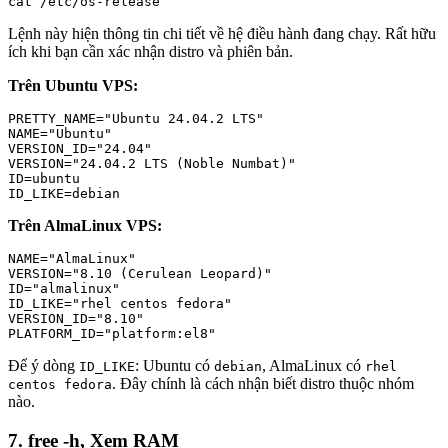
cat /etc/os-release
Lệnh này hiện thông tin chi tiết về hệ điều hành đang chạy. Rất hữu
ích khi bạn cần xác nhận distro và phiên bản.
Trên Ubuntu VPS:
PRETTY_NAME="Ubuntu 24.04.2 LTS"

NAME="Ubuntu"

VERSION_ID="24.04"

VERSION="24.04.2 LTS (Noble Numbat)"

ID=ubuntu

ID_LIKE=debian
Trên AlmaLinux VPS:
NAME="AlmaLinux"

VERSION="8.10 (Cerulean Leopard)"

ID="almalinux"

ID_LIKE="rhel centos fedora"

VERSION_ID="8.10"

PLATFORM_ID="platform:el8"
Để ý dòng
: Ubuntu có
, AlmaLinux có
ID_LIKE
debian
rhel
. Đây chính là cách nhận biết distro thuộc nhóm
centos fedora
nào.
7. free -h, Xem RAM