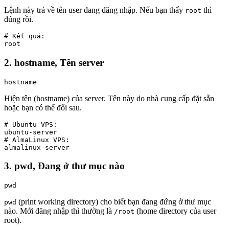
Lệnh này trả về tên user đang đăng nhập. Nếu bạn thấy
thì
root
đúng rồi.
# Kết quả:

root
2. hostname, Tên server
hostname
Hiện tên (hostname) của server. Tên này do nhà cung cấp đặt sẵn
hoặc bạn có thể đổi sau.
# Ubuntu VPS:

ubuntu-server

# AlmaLinux VPS:

almalinux-server
3. pwd, Đang ở thư mục nào
pwd
(print working directory) cho biết bạn đang đứng ở thư mục
pwd
nào. Mới đăng nhập thì thường là
(home directory của user
/root
root).