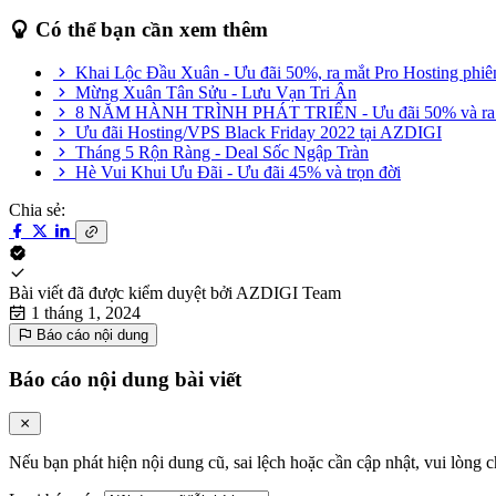
Có thể bạn cần xem thêm
Khai Lộc Đầu Xuân - Ưu đãi 50%, ra mắt Pro Hosting ph
Mừng Xuân Tân Sửu - Lưu Vạn Tri Ân
8 NĂM HÀNH TRÌNH PHÁT TRIỂN - Ưu đãi 50% và ra 
Ưu đãi Hosting/VPS Black Friday 2022 tại AZDIGI
Tháng 5 Rộn Ràng - Deal Sốc Ngập Tràn
Hè Vui Khui Ưu Đãi - Ưu đãi 45% và trọn đời
Chia sẻ:
Bài viết đã được kiểm duyệt bởi
AZDIGI Team
1 tháng 1, 2024
Báo cáo nội dung
Báo cáo nội dung bài viết
Nếu bạn phát hiện nội dung cũ, sai lệch hoặc cần cập nhật, vui lòng c