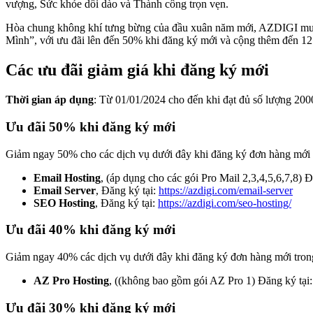
vượng, Sức khỏe dồi dào và Thành công trọn vẹn.
Hòa chung không khí tưng bừng của đầu xuân năm mới, AZDIGI muốn
Mình”, với ưu đãi lên đến 50% khi đăng ký mới và cộng thêm đến 12 
Các ưu đãi giảm giá khi đăng ký mới
Thời gian áp dụng
: Từ 01/01/2024 cho đến khi đạt đủ số lượng 2000
Ưu đãi 50% khi đăng ký mới
Giảm ngay 50% cho các dịch vụ dưới đây khi đăng ký đơn hàng mới t
Email Hosting
, (áp dụng cho các gói Pro Mail 2,3,4,5,6,7,8) 
Email Server
, Đăng ký tại:
https://azdigi.com/email-server
SEO Hosting
, Đăng ký tại:
https://azdigi.com/seo-hosting/
Ưu đãi 40% khi đăng ký mới
Giảm ngay 40% các dịch vụ dưới đây khi đăng ký đơn hàng mới trong
AZ Pro Hosting
, ((không bao gồm gói AZ Pro 1) Đăng ký tại
Ưu đãi 30% khi đăng ký mới