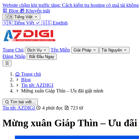
Website chậm khi traffic tăng: Cách kiểm tra hosting có quá tải không
Blog
🎁
Khuyến mãi
🇻🇳
Tiếng Việt
🇻🇳
Tiếng Việt
🇺🇸
English
Trang Chủ
Tên Miền
Dịch Vụ
Giải Pháp
Tài Nguyên
Đăng Nhập
Bắt Đầu Ngay
Trang chủ
Blog
Tin tức AZDIGI
Mừng xuân Giáp Thìn – Ưu đãi giật mình
Tìm bài viết...
Tin tức AZDIGI
4 phút đọc
723 từ
Mừng xuân Giáp Thìn – Ưu đãi 