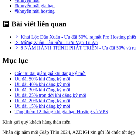
#khuyến mãi
#khuyến mãi gia hạn
#khuyến mãi hosting
Bài viết liên quan
Khai Lộc Đầu Xuân - Ưu đãi 50%, ra mắt Pro Hosting ph
Mừng Xuân Tân Sửu - Lưu Vạn Tri Ân
8 NĂM HÀNH TRÌNH PHÁT TRIỂN - Ưu đãi 50% và ra 
Mục lục
Các ưu đãi giảm giá khi đăng ký mới
Ưu đãi 50% khi đăng ký mới
Ưu đãi 40% khi đăng ký mới
Ưu đãi 30% khi đăng ký mới
Ưu đãi 25% trọn đời khi đăng ký mới
Ưu đãi 20% khi đăng ký mới
Ưu đãi 15% khi đăng ký mới
Tặng thêm 12 tháng khi gia hạn Hosting và VPS
Kính gửi quý khách hàng thân mến,
Nhân dịp năm mới Giáp Thìn 2024, AZDIGI xin gửi lời chúc tốt đẹp 