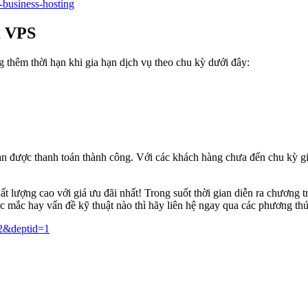
o-business-hosting
à VPS
 thêm thời hạn khi gia hạn dịch vụ theo chu kỳ dưới đây:
n được thanh toán thành công. Với các khách hàng chưa đến chu kỳ gia
ất lượng cao với giá ưu đãi nhất! Trong suốt thời gian diễn ra chương 
 mắc hay vấn đề kỹ thuật nào thì hãy liên hệ ngay qua các phương th
=2&deptid=1