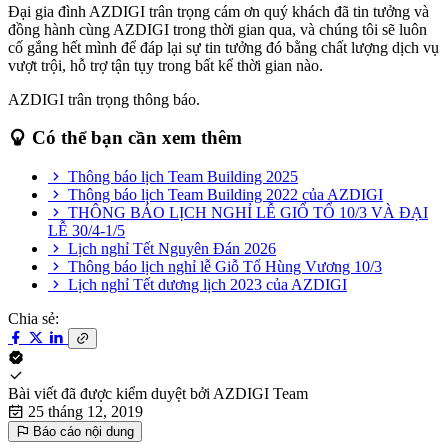
Đại gia đình AZDIGI trân trọng cám ơn quý khách đã tin tưởng và
đồng hành cùng AZDIGI trong thời gian qua, và chúng tôi sẽ luôn
cố gắng hết mình để đáp lại sự tin tưởng đó bằng chất lượng dịch vụ
vượt trội, hỗ trợ tận tụy trong bất kể thời gian nào.
AZDIGI trân trọng thông báo.
Có thể bạn cần xem thêm
Thông báo lịch Team Building 2025
Thông báo lịch Team Building 2022 của AZDIGI
THÔNG BÁO LỊCH NGHỈ LỄ GIỔ TỔ 10/3 VÀ ĐẠI
LỄ 30/4-1/5
Lịch nghỉ Tết Nguyên Đán 2026
Thông báo lịch nghỉ lễ Giỗ Tổ Hùng Vương 10/3
Lịch nghỉ Tết dương lịch 2023 của AZDIGI
Chia sẻ:
Bài viết đã được kiểm duyệt bởi
AZDIGI Team
25 tháng 12, 2019
Báo cáo nội dung