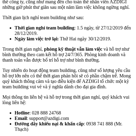
thể công ty, cũng như mang đến cho toàn thể nhân viên AZDIGI
những giờ phút thư giãn sau một năm làm việc không ngừng nghỉ.
Thời gian lịch nghỉ team building như sau:
Thời gian nghỉ team building
: 1.5 ngày, từ 27/12/2019 đến
28/12/2019.
Ngày làm việc trở lại:
Thứ Hai ngày 30/12/2019.
Trong thời gian nghỉ,
phòng kỹ thuật vẫn làm việc
và hỗ trợ như
bình thường theo cam kết hỗ trợ 24/7/365. Phòng kinh doanh và
thanh toán vẫn được bố trí hỗ trợ như bình thường.
Tuy nhiên do hoạt động team building, cũng như số lượng yêu cầu
hỗ trợ lớn nên có thể thời gian phản hồi sẽ có phần chậm trễ. Mong
quý khách thông cảm và tạo điều kiện để AZDIGI tổ chức một kỳ
team building vui vẻ và ý nghĩa dành cho đại gia đình.
Mọi thông tin liên hệ và hỗ trợ trong thời gian nghỉ, quý khách vui
lòng liên hệ:
Hotline
: 028 888 24768
Email
: support@azdigi.com
Đường dây khiếu nại & khẩn cấp
: 0938 741 888 (Mr.
Thạch)