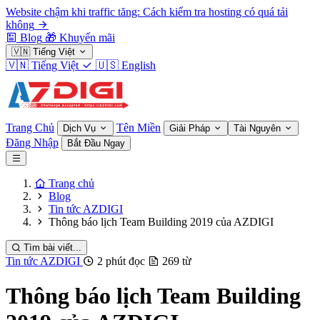
Website chậm khi traffic tăng: Cách kiểm tra hosting có quá tải
không
Blog
🎁
Khuyến mãi
🇻🇳
Tiếng Việt
🇻🇳
Tiếng Việt
🇺🇸
English
Trang Chủ
Tên Miền
Dịch Vụ
Giải Pháp
Tài Nguyên
Đăng Nhập
Bắt Đầu Ngay
Trang chủ
Blog
Tin tức AZDIGI
Thông báo lịch Team Building 2019 của AZDIGI
Tìm bài viết...
Tin tức AZDIGI
2 phút đọc
269 từ
Thông báo lịch Team Building