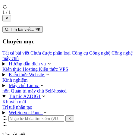
1 / 1
Tìm bài viết...
⌘
K
Chuyên mục
Tất cả bài viết
Chưa được phân loại
Công cụ
Công nghệ
Công nghệ
máy chủ
Hướng dẫn dịch vụ
Kiến thức Hosting
Kiến thức VPS
Kiến thức Website
Kinh nghiệm
Máy chủ Linux
n8n
Quản trị máy chủ
Self-hosted
Tin tức AZDIGI
Khuyến mãi
Trí tuệ nhân tạo
WebServer Panel
Tìm bài viết...