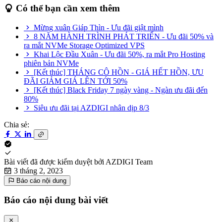
Có thể bạn cần xem thêm
Mừng xuân Giáp Thìn - Ưu đãi giật mình
8 NĂM HÀNH TRÌNH PHÁT TRIỂN - Ưu đãi 50% và
ra mắt NVMe Storage Optimized VPS
Khai Lộc Đầu Xuân - Ưu đãi 50%, ra mắt Pro Hosting
phiên bản NVMe
[Kết thúc] THÁNG CÔ HỒN - GIÁ HẾT HỒN, ƯU
ĐÃI GIẢM GIÁ LÊN TỚI 50%
[Kết thúc] Black Friday 7 ngày vàng - Ngàn ưu đãi đến
80%
Siêu ưu đãi tại AZDIGI nhân dịp 8/3
Chia sẻ:
Bài viết đã được kiểm duyệt bởi
AZDIGI Team
3 tháng 2, 2023
Báo cáo nội dung
Báo cáo nội dung bài viết