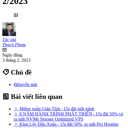
2/2023
Tác giả
Thạch Phạm
Ngày đăng
3 tháng 2, 2023
Chủ đề
#khuyến mãi
Bài viết liên quan
Mừng xuân Giáp Thìn - Ưu đãi giật mình
8 NĂM HÀNH TRÌNH PHÁT TRIỂN - Ưu đãi 50% và
ra mắt NVMe Storage Optimized VPS
Khai Lộc Đầu Xuân - Ưu đãi 50%, ra mắt Pro Hosting