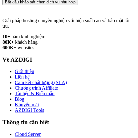
Bắt đầu khảo sát chọn dịch vụ phù hợp
Giải pháp hosting chuyên nghiệp với hiệu suất cao và bảo mật tối
ưu.
10+
năm kinh nghiệm
80K+
khách hàng
600K+
websites
Về AZDIGI
Giới thiệu
Liên hệ
Cam kết chất lượng (SLA)
Chương trình Affiliate
Tài liệu & Biểu mẫu
Blog
Khuyến mãi
AZDIGI Tools
Thông tin cần biết
Cloud Server