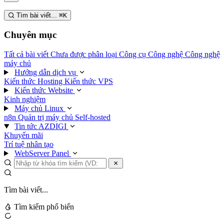
Tìm bài viết...
⌘
K
Chuyên mục
Tất cả bài viết
Chưa được phân loại
Công cụ
Công nghệ
Công nghệ
máy chủ
Hướng dẫn dịch vụ
Kiến thức Hosting
Kiến thức VPS
Kiến thức Website
Kinh nghiệm
Máy chủ Linux
n8n
Quản trị máy chủ
Self-hosted
Tin tức AZDIGI
Khuyến mãi
Trí tuệ nhân tạo
WebServer Panel
Tìm bài viết...
Tìm kiếm phổ biến