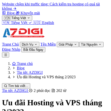
Website chậm khi traffic tăng: Cách kiểm tra hosting có quá tải
không
Blog
🎁
Khuyến mãi
🇻🇳
Tiếng Việt
🇻🇳
Tiếng Việt
🇺🇸
English
Trang Chủ
Tên Miền
Dịch Vụ
Giải Pháp
Tài Nguyên
Đăng Nhập
Bắt Đầu Ngay
Trang chủ
Blog
Tin tức AZDIGI
Ưu đãi Hosting và VPS tháng 2/2023
Tìm bài viết...
Tin tức AZDIGI
2 phút đọc
202 từ
Ưu đãi Hosting và VPS tháng