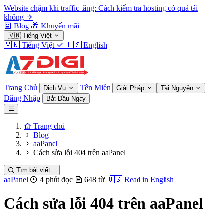
Website chậm khi traffic tăng: Cách kiểm tra hosting có quá tải
không
Blog
🎁
Khuyến mãi
🇻🇳
Tiếng Việt
🇻🇳
Tiếng Việt
🇺🇸
English
Trang Chủ
Tên Miền
Dịch Vụ
Giải Pháp
Tài Nguyên
Đăng Nhập
Bắt Đầu Ngay
Trang chủ
Blog
aaPanel
Cách sửa lỗi 404 trên aaPanel
Tìm bài viết...
aaPanel
4 phút đọc
648 từ
🇺🇸
Read in English
Cách sửa lỗi 404 trên aaPanel