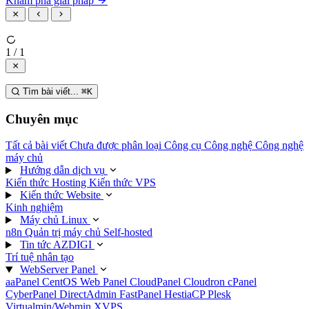
Khám phá giải pháp
1 / 1
Tìm bài viết...
⌘
K
Chuyên mục
Tất cả bài viết
Chưa được phân loại
Công cụ
Công nghệ
Công nghệ
máy chủ
Hướng dẫn dịch vụ
Kiến thức Hosting
Kiến thức VPS
Kiến thức Website
Kinh nghiệm
Máy chủ Linux
n8n
Quản trị máy chủ
Self-hosted
Tin tức AZDIGI
Trí tuệ nhân tạo
WebServer Panel
aaPanel
CentOS Web Panel
CloudPanel
Cloudron
cPanel
CyberPanel
DirectAdmin
FastPanel
HestiaCP
Plesk
Virtualmin/Webmin
XVPS