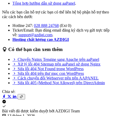
Tổng hợp hướng dẫn sử dụng aaPanel
.
Nếu các bạn cần hỗ trợ các bạn có thể liên hệ bộ phận hỗ trợ theo
các cách bên dưới:
Hotline 247:
028 888 24768
(Ext 0)
Ticket/Email: Bạn dùng email đăng ký dịch vụ gửi trực tiếp
về:
support@azdigi.com
.
Hosting chất lượng cao AZDIGI
Có thể bạn cần xem thêm
Chuyển Nginx Tengine sang Apache trên aaPanel
Xử lý lỗi 404 Sitemap trên aaPanel sử dụng Nginx
Sửa lỗi 404 Not Found trong WordPress
Sửa lỗi 404 trên thư mục con WordPress
Cách chuyển đổi Webserver trên trên AAPANEL
Sửa lỗi 405 (Method Not Allowed) trên DirectAdmin
Chia sẻ:
Bài viết đã được kiểm duyệt bởi
AZDIGI Team
13 tháng 1, 2026