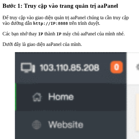
Bước 1: Truy cập vào trang quản trị aaPanel
Để truy cập vào giao diện quản trị aaPanel chúng ta cần truy cập
vào đường dẫn
trên trình duyệt.
http://IP:8888
Các bạn nhớ thay
thành
máy chủ aaPanel của mình nhé.
IP
IP
Dưới đây là giao diện aaPanel của mình.