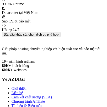
99.9% Uptime
Datacenter tại Việt Nam
Sao lưu & bảo mật
Hỗ trợ 24/7
Bắt đầu khảo sát chọn dịch vụ phù hợp
Giải pháp hosting chuyên nghiệp với hiệu suất cao và bảo mật tối
ưu.
10+
năm kinh nghiệm
80K+
khách hàng
600K+
websites
Về AZDIGI
Giới thiệu
Liên hệ
Cam kết chất lượng (SLA)
Chương trình Affiliate
Tài liệu & Biểu mẫu