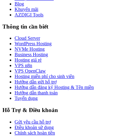
Blog
Khuyến mãi
AZDIGI Tools
Thông tin cần biết
Cloud Server
WordPress Hosting
NVMe Hosting
Business Hosting
Hosting giá rẻ
VPS n8n
VPS OpenClaw
Hosting miễn phí cho sinh viên
Hướng dẫn gửi hỗ trợ
Hướng dẫn đăng ký Hosting & Tên miền
Hướng dẫn thanh toán
Tuyển dụng
Hỗ Trợ & Điều khoản
Gửi yêu cầu hỗ trợ
Điều khoản sử dụng
Chính sách hoàn tiền