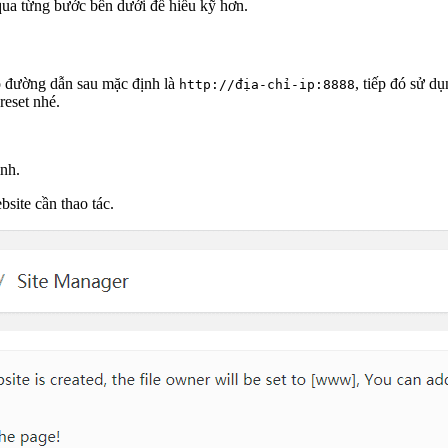
qua từng bước bên dưới để hiểu kỹ hơn.
ào đường dẫn sau mặc định là
, tiếp đó sử d
http://địa-chỉ-ip:8888
reset nhé.
nh.
site cần thao tác.