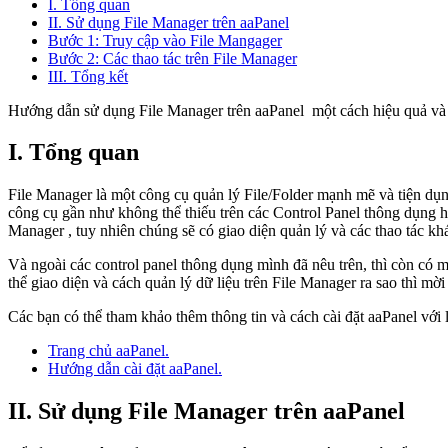
I. Tổng quan
II. Sử dụng File Manager trên aaPanel
Bước 1: Truy cập vào File Mangager
Bước 2: Các thao tác trên File Manager
III. Tổng kết
Hướng dẫn sử dụng File Manager trên aaPanel một cách hiệu quả và
I. Tổng quan
File Manager là một công cụ quản lý File/Folder mạnh mẽ và tiện dụng
công cụ gần như không thể thiếu trên các Control Panel thông dụng h
Manager , tuy nhiên chúng sẽ có giao diện quản lý và các thao tác kh
Và ngoài các control panel thông dụng mình đã nêu trên, thì còn có m
thể giao diện và cách quản lý dữ liệu trên File Manager ra sao thì m
Các bạn có thể tham khảo thêm thông tin và cách cài đặt aaPanel với 
Trang chủ aaPanel.
Hướng dẫn cài đặt aaPanel.
II. Sử dụng File Manager trên aaPanel