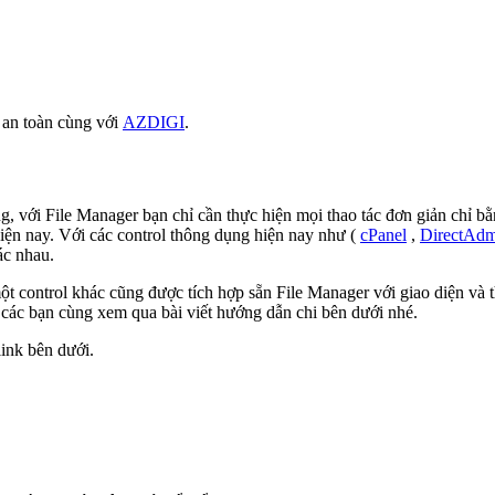
 an toàn cùng với
AZDIGI
.
, với File Manager bạn chỉ cần thực hiện mọi thao tác đơn giản chỉ bằ
iện nay. Với các control thông dụng hiện nay như (
cPanel
,
DirectAdm
ác nhau.
ột control khác cũng được tích hợp sẵn File Manager với giao diện và t
ời các bạn cùng xem qua bài viết hướng dẫn chi bên dưới nhé.
link bên dưới.