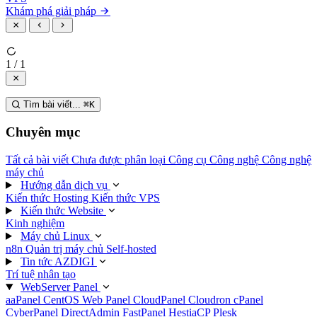
Khám phá giải pháp
1 / 1
Tìm bài viết...
⌘
K
Chuyên mục
Tất cả bài viết
Chưa được phân loại
Công cụ
Công nghệ
Công nghệ
máy chủ
Hướng dẫn dịch vụ
Kiến thức Hosting
Kiến thức VPS
Kiến thức Website
Kinh nghiệm
Máy chủ Linux
n8n
Quản trị máy chủ
Self-hosted
Tin tức AZDIGI
Trí tuệ nhân tạo
WebServer Panel
aaPanel
CentOS Web Panel
CloudPanel
Cloudron
cPanel
CyberPanel
DirectAdmin
FastPanel
HestiaCP
Plesk