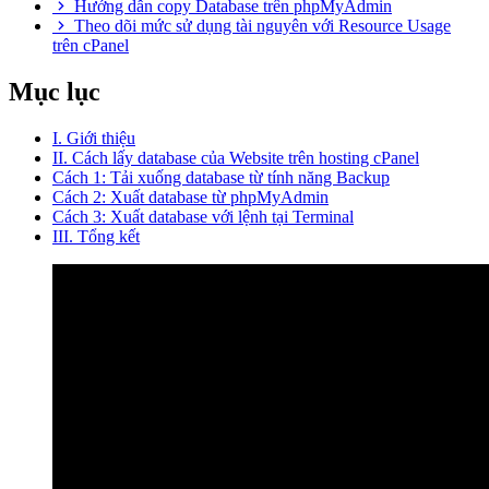
Hướng dẫn copy Database trên phpMyAdmin
Theo dõi mức sử dụng tài nguyên với Resource Usage
trên cPanel
Mục lục
I. Giới thiệu
II. Cách lấy database của Website trên hosting cPanel
Cách 1: Tải xuống database từ tính năng Backup
Cách 2: Xuất database từ phpMyAdmin
Cách 3: Xuất database với lệnh tại Terminal
III. Tổng kết