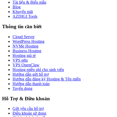
Tài liệu & Biểu mẫu
Blog
Khuyến mãi
AZDIGI Tools
Thông tin cần biết
Cloud Server
WordPress Hosting
NVMe Hosting
Business Hosting
Hosting giá rẻ
VPS n8n
VPS OpenClaw
Hosting miễn phí cho sinh viên
Hướng dẫn gửi hỗ trợ
Hướng dẫn đăng ký Hosting & Tên miền
Hướng dẫn thanh toán
Tuyển dụng
Hỗ Trợ & Điều khoản
Gửi yêu cầu hỗ trợ
Điều khoản sử dụng