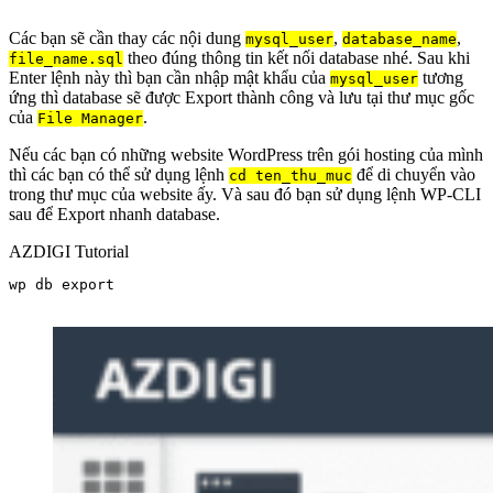
Các bạn sẽ cần thay các nội dung
,
,
mysql_user
database_name
theo đúng thông tin kết nối database nhé. Sau khi
file_name.sql
Enter lệnh này thì bạn cần nhập mật khẩu của
tương
mysql_user
ứng thì database sẽ được Export thành công và lưu tại thư mục gốc
của
.
File Manager
Nếu các bạn có những website WordPress trên gói hosting của mình
thì các bạn có thể sử dụng lệnh
để di chuyển vào
cd ten_thu_muc
trong thư mục của website ấy. Và sau đó bạn sử dụng lệnh WP-CLI
sau để Export nhanh database.
AZDIGI Tutorial
wp db export
