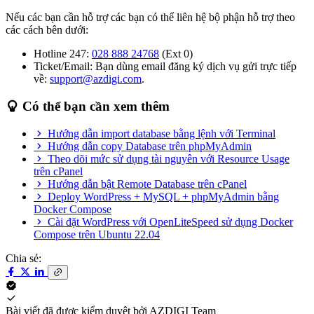
Nếu các bạn cần hỗ trợ các bạn có thể liên hệ bộ phận hỗ trợ theo
các cách bên dưới:
Hotline 247:
028 888 24768
(Ext 0)
Ticket/Email: Bạn dùng email đăng ký dịch vụ gửi trực tiếp
về:
support@azdigi.com
.
Có thể bạn cần xem thêm
Hướng dẫn import database bằng lệnh với Terminal
Hướng dẫn copy Database trên phpMyAdmin
Theo dõi mức sử dụng tài nguyên với Resource Usage
trên cPanel
Hướng dẫn bật Remote Database trên cPanel
Deploy WordPress + MySQL + phpMyAdmin bằng
Docker Compose
Cài đặt WordPress với OpenLiteSpeed sử dụng Docker
Compose trên Ubuntu 22.04
Chia sẻ:
Bài viết đã được kiểm duyệt bởi
AZDIGI Team