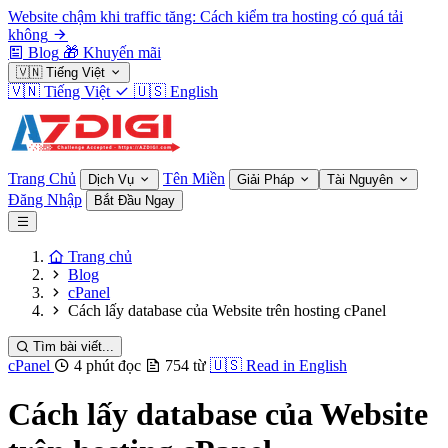
Website chậm khi traffic tăng: Cách kiểm tra hosting có quá tải
không
Blog
🎁
Khuyến mãi
🇻🇳
Tiếng Việt
🇻🇳
Tiếng Việt
🇺🇸
English
Trang Chủ
Tên Miền
Dịch Vụ
Giải Pháp
Tài Nguyên
Đăng Nhập
Bắt Đầu Ngay
Trang chủ
Blog
cPanel
Cách lấy database của Website trên hosting cPanel
Tìm bài viết...
cPanel
4 phút đọc
754 từ
🇺🇸
Read in English
Cách lấy database của Website