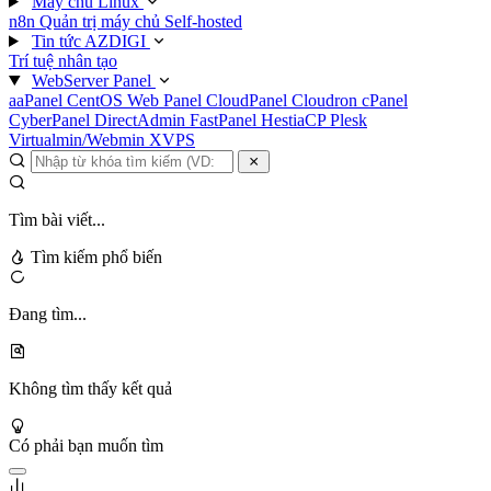
Máy chủ Linux
n8n
Quản trị máy chủ
Self-hosted
Tin tức AZDIGI
Trí tuệ nhân tạo
WebServer Panel
aaPanel
CentOS Web Panel
CloudPanel
Cloudron
cPanel
CyberPanel
DirectAdmin
FastPanel
HestiaCP
Plesk
Virtualmin/Webmin
XVPS
Tìm bài viết...
Tìm kiếm phổ biến
Đang tìm...
Không tìm thấy kết quả
Có phải bạn muốn tìm