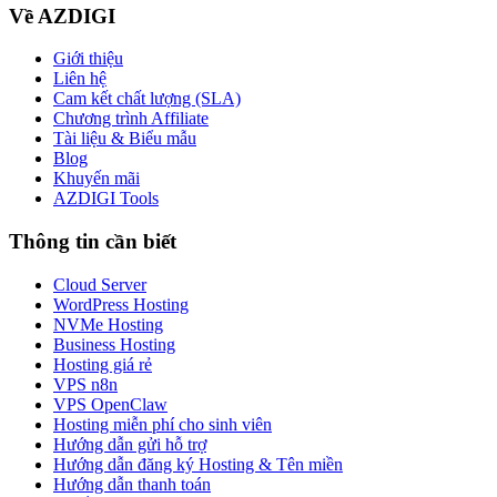
Về AZDIGI
Giới thiệu
Liên hệ
Cam kết chất lượng (SLA)
Chương trình Affiliate
Tài liệu & Biểu mẫu
Blog
Khuyến mãi
AZDIGI Tools
Thông tin cần biết
Cloud Server
WordPress Hosting
NVMe Hosting
Business Hosting
Hosting giá rẻ
VPS n8n
VPS OpenClaw
Hosting miễn phí cho sinh viên
Hướng dẫn gửi hỗ trợ
Hướng dẫn đăng ký Hosting & Tên miền
Hướng dẫn thanh toán