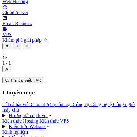
Web Hosting
Cloud Server
Email Business
VPS
Khám phá giải pháp
1 / 1
Tìm bài viết...
⌘
K
Chuyên mục
Tất cả bài viết
Chưa được phân loại
Công cụ
Công nghệ
Công nghệ
máy chủ
Hướng dẫn dịch vụ
Kiến thức Hosting
Kiến thức VPS
Kiến thức Website
Kinh nghiệm