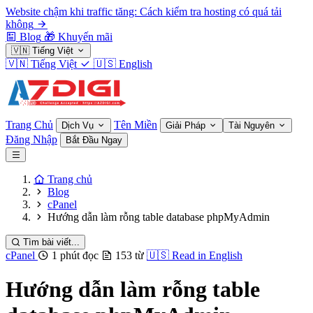
Website chậm khi traffic tăng: Cách kiểm tra hosting có quá tải
không
Blog
🎁
Khuyến mãi
🇻🇳
Tiếng Việt
🇻🇳
Tiếng Việt
🇺🇸
English
Trang Chủ
Tên Miền
Dịch Vụ
Giải Pháp
Tài Nguyên
Đăng Nhập
Bắt Đầu Ngay
Trang chủ
Blog
cPanel
Hướng dẫn làm rỗng table database phpMyAdmin
Tìm bài viết...
cPanel
1 phút đọc
153 từ
🇺🇸
Read in English
Hướng dẫn làm rỗng table