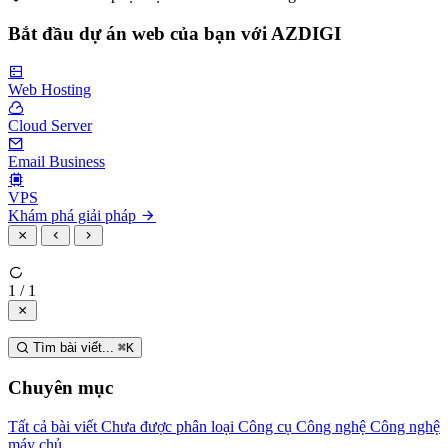
Bắt đầu dự án web của bạn với AZDIGI
Web Hosting
Cloud Server
Email Business
VPS
Khám phá giải pháp
1 / 1
Tìm bài viết...
⌘
K
Chuyên mục
Tất cả bài viết
Chưa được phân loại
Công cụ
Công nghệ
Công nghệ
máy chủ