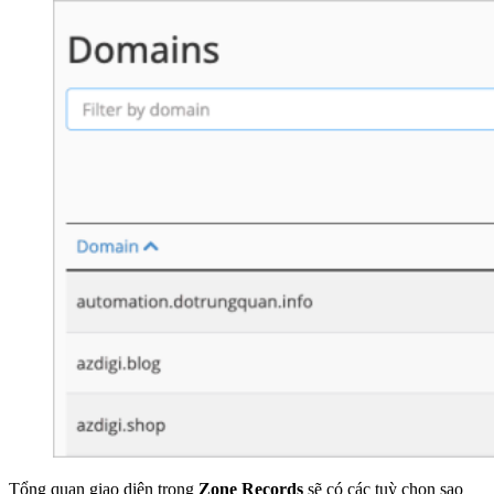
Tổng quan giao diện trong
Zone Records
sẽ có các tuỳ chọn sao