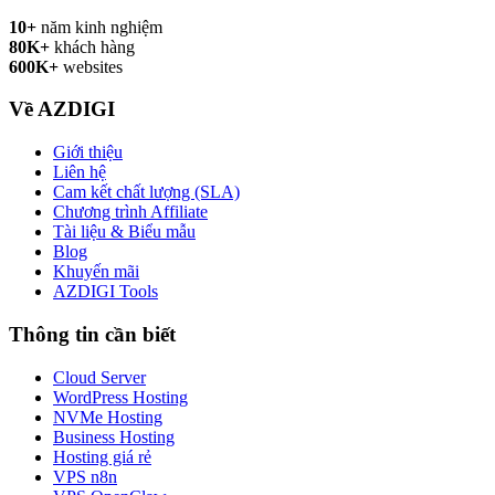
10+
năm kinh nghiệm
80K+
khách hàng
600K+
websites
Về AZDIGI
Giới thiệu
Liên hệ
Cam kết chất lượng (SLA)
Chương trình Affiliate
Tài liệu & Biểu mẫu
Blog
Khuyến mãi
AZDIGI Tools
Thông tin cần biết
Cloud Server
WordPress Hosting
NVMe Hosting
Business Hosting
Hosting giá rẻ
VPS n8n