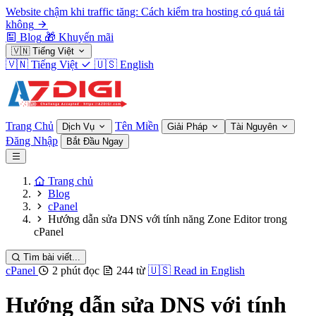
Website chậm khi traffic tăng: Cách kiểm tra hosting có quá tải
không
Blog
🎁
Khuyến mãi
🇻🇳
Tiếng Việt
🇻🇳
Tiếng Việt
🇺🇸
English
Trang Chủ
Tên Miền
Dịch Vụ
Giải Pháp
Tài Nguyên
Đăng Nhập
Bắt Đầu Ngay
Trang chủ
Blog
cPanel
Hướng dẫn sửa DNS với tính năng Zone Editor trong
cPanel
Tìm bài viết...
cPanel
2 phút đọc
244 từ
🇺🇸
Read in English
Hướng dẫn sửa DNS với tính