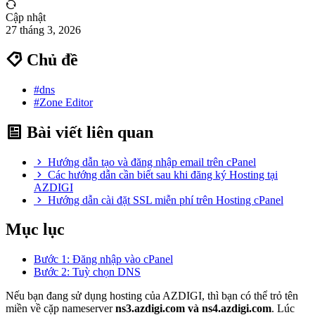
Cập nhật
27 tháng 3, 2026
Chủ đề
#dns
#Zone Editor
Bài viết liên quan
Hướng dẫn tạo và đăng nhập email trên cPanel
Các hướng dẫn cần biết sau khi đăng ký Hosting tại
AZDIGI
Hướng dẫn cài đặt SSL miễn phí trên Hosting cPanel
Mục lục
Bước 1: Đăng nhập vào cPanel
Bước 2: Tuỳ chọn DNS
Nếu bạn đang sử dụng hosting của AZDIGI, thì bạn có thể trỏ tên
miền về cặp nameserver
ns3.azdigi.com và ns4.azdigi.com
. Lúc