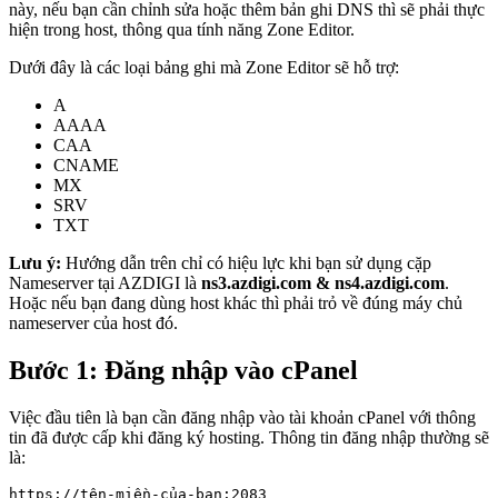
này, nếu bạn cần chỉnh sửa hoặc thêm bản ghi DNS thì sẽ phải thực
hiện trong host, thông qua tính năng Zone Editor.
Dưới đây là các loại bảng ghi mà Zone Editor sẽ hỗ trợ:
A
AAAA
CAA
CNAME
MX
SRV
TXT
Lưu ý:
Hướng dẫn trên chỉ có hiệu lực khi bạn sử dụng cặp
Nameserver tại AZDIGI là
ns3.azdigi.com & ns4.azdigi.com
.
Hoặc nếu bạn đang dùng host khác thì phải trỏ về đúng máy chủ
nameserver của host đó.
Bước 1: Đăng nhập vào cPanel
Việc đầu tiên là bạn cần đăng nhập vào tài khoản cPanel với thông
tin đã được cấp khi đăng ký hosting. Thông tin đăng nhập thường sẽ
là:
https://tên-miền-của-bạn:2083
