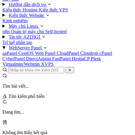
Hướng dẫn dịch vụ
Kiến thức Hosting
Kiến thức VPS
Kiến thức Website
Kinh nghiệm
Máy chủ Linux
n8n
Quản trị máy chủ
Self-hosted
Tin tức AZDIGI
Trí tuệ nhân tạo
WebServer Panel
aaPanel
CentOS Web Panel
CloudPanel
Cloudron
cPanel
CyberPanel
DirectAdmin
FastPanel
HestiaCP
Plesk
Virtualmin/Webmin
XVPS
Tìm bài viết...
Tìm kiếm phổ biến
Đang tìm...
Không tìm thấy kết quả