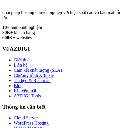
Giải pháp hosting chuyên nghiệp với hiệu suất cao và bảo mật tối
ưu.
10+
năm kinh nghiệm
80K+
khách hàng
600K+
websites
Về AZDIGI
Giới thiệu
Liên hệ
Cam kết chất lượng (SLA)
Chương trình Affiliate
Tài liệu & Biểu mẫu
Blog
Khuyến mãi
AZDIGI Tools
Thông tin cần biết
Cloud Server
WordPress Hosting