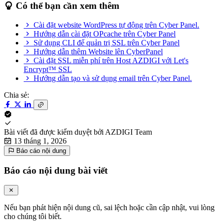
Có thể bạn cần xem thêm
Cài đặt website WordPress tự động trên Cyber Panel.
Hướng dẫn cài đặt OPcache trên Cyber Panel
Sử dụng CLI để quản trị SSL trên Cyber Panel
Hướng dẫn thêm Website lên CyberPanel
Cài đặt SSL miễn phí trên Host AZDIGI với Let's
Encrypt™ SSL
Hướng dẫn tạo và sử dụng email trên Cyber Panel.
Chia sẻ:
Bài viết đã được kiểm duyệt bởi
AZDIGI Team
13 tháng 1, 2026
Báo cáo nội dung
Báo cáo nội dung bài viết
Nếu bạn phát hiện nội dung cũ, sai lệch hoặc cần cập nhật, vui lòng
cho chúng tôi biết.