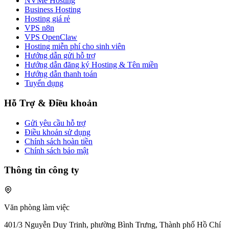
NVMe Hosting
Business Hosting
Hosting giá rẻ
VPS n8n
VPS OpenClaw
Hosting miễn phí cho sinh viên
Hướng dẫn gửi hỗ trợ
Hướng dẫn đăng ký Hosting & Tên miền
Hướng dẫn thanh toán
Tuyển dụng
Hỗ Trợ & Điều khoản
Gửi yêu cầu hỗ trợ
Điều khoản sử dụng
Chính sách hoàn tiền
Chính sách bảo mật
Thông tin công ty
Văn phòng làm việc
401/3 Nguyễn Duy Trinh, phường Bình Trưng, Thành phố Hồ Chí