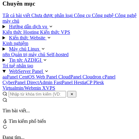
Chuyên mục
Tất cả bài viết
Chưa được phân loại
Công cụ
Công nghệ
Công nghệ
máy chủ
Hướng dẫn dịch vụ
Kiến thức Hosting
Kiến thức VPS
Kiến thức Website
Kinh nghiệm
Máy chủ Linux
n8n
Quản trị máy chủ
Self-hosted
Tin tức AZDIGI
Trí tuệ nhân tạo
WebServer Panel
aaPanel
CentOS Web Panel
CloudPanel
Cloudron
cPanel
CyberPanel
DirectAdmin
FastPanel
HestiaCP
Plesk
Virtualmin/Webmin
XVPS
Tìm bài viết...
Tìm kiếm phổ biến
Đang tìm...