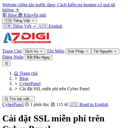
Website chậm khi traffic tăng: Cách kiểm tra hosting có quá tải
không
Blog
🎁
Khuyến mãi
🇻🇳
Tiếng Việt
🇻🇳
Tiếng Việt
🇺🇸
English
Trang Chủ
Tên Miền
Dịch Vụ
Giải Pháp
Tài Nguyên
Đăng Nhập
Bắt Đầu Ngay
Trang chủ
Blog
CyberPanel
Cài đặt SSL miễn phí trên Cyber Panel
Tìm bài viết...
CyberPanel
1 phút đọc
115 từ
🇺🇸
Read in English
Cài đặt SSL miễn phí trên