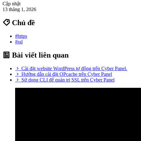
Cập nhật
13 tháng 1, 2026
Chủ đề
#https
#ssl
Bài viết liên quan
Cài đặt website WordPress tự động trên Cyber Panel.
Hướng dẫn cài đặt OPcache trên Cyber Panel
Sử dụng CLI để quản trị SSL trên Cyber Panel