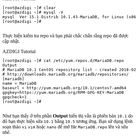
[root@azdigi ~]# clear

[root@azdigi ~]# mysql -V

mysql  Ver 15.1 Distrib 10.1.43-MariaDB, for Linux (x86
[root@azdigi ~]#

Thực hiện kiểm tra repo và bạn phải chắc chắn rằng repo đã được
cập nhật.
AZDIGI Tutorial
[root@azdigi ~]# cat /etc/yum.repos.d/MariaDB.repo

Output

# MariaDB 10.1 CentOS repository list - created 2018-02
# http://downloads.mariadb.org/mariadb/repositories/

[mariadb]

name = MariaDB

baseurl = http://yum.mariadb.org/10.1/centos7-amd64

gpgkey=https://yum.mariadb.org/RPM-GPG-KEY-MariaDB

gpgcheck=1

[root@azdigi ~]#

Như bạn thấy ở trên phần
Output
hiển thị vẫn là phiên bản
do
10.1
đó bạn thực hiện sửa
bằng
tương ứng. Bạn sử dụng lệnh
10.1
10.5
soạn thảo
hoặc
để mở file
lên và sửa
vi
vim
nano
MariaDB.repo
nhé.