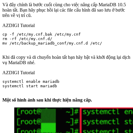
Và đây chính là bước cuối cùng cho việc nâng cấp MariaDB 10.5
hoàn tất. Bạn hãy phục hồi lại các file cấu hình đã sao lưu ở bước
trên về vị trí cũ.
AZDIGI Tutorial
cp -f /etc/my.cnf.bak /etc/my.cnf 

rm -rf /etc/my.cnf.d/ 

mv /etc/backup_mariadb_conf/my.cnf.d /etc/

Khi đã copy và di chuyển hoàn tất bạn hãy bật và khởi động lại dịch
vụ MariaDB nhé.
AZDIGI Tutorial
systemctl enable mariadb

systemctl start mariadb

Một số hình ảnh sau khi thực hiện nâng cấp.