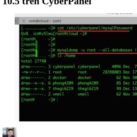
10.5 trên CyberPanel