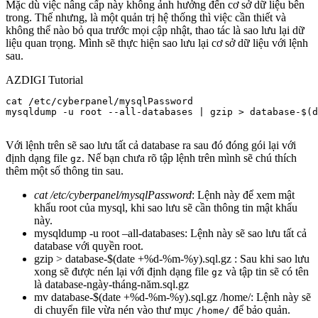
Mặc dù việc nâng cấp này không ảnh hưởng đến cơ sở dữ liệu bên
trong. Thế nhưng, là một quản trị hệ thống thì việc cần thiết và
không thể nào bỏ qua trước mọi cập nhật, thao tác là sao lưu lại dữ
liệu quan trọng. Mình sẽ thực hiện sao lưu lại cơ sở dữ liệu với lệnh
sau.
AZDIGI Tutorial
cat /etc/cyberpanel/mysqlPassword

mysqldump -u root --all-databases | gzip > database-$(d
Với lệnh trên sẽ sao lưu tất cả database ra sau đó đóng gói lại với
định dạng file
. Nế bạn chưa rõ tập lệnh trên mình sẽ chú thích
gz
thêm một số thông tin sau.
cat /etc/cyberpanel/mysqlPassword
: Lệnh này để xem mật
khẩu root của mysql, khi sao lưu sẽ cần thông tin mật khẩu
này.
mysqldump -u root –all-databases: Lệnh này sẽ sao lưu tất cả
database với quyền root.
gzip > database-$(date +%d-%m-%y).sql.gz : Sau khi sao lưu
xong sẽ được nén lại với định dạng file
và tập tin sẽ có tên
gz
là database-ngày-tháng-năm.sql.gz
mv database-$(date +%d-%m-%y).sql.gz /home/: Lệnh này sẽ
di chuyển file vừa nén vào thư mục
để bảo quản.
/home/