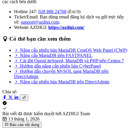
các cách bên dưới:
Hotline 247:
028 888 24768
(Ext 0)
Ticket/Email: Bạn dùng email đăng ký dịch vụ gửi trực tiếp
về:
support@azdigi.com
.
Website AZDIGI:
https://azdigi.com/
Có thể bạn cần xem thêm
Nâng cấp phiên bản MariaDB CentOS Web Panel (CWP)
Nâng cấp MariaDB trên FASTPANEL
Cài đặt OpenLiteSpeed, MariaDB và PHP trên Centos 7
Hướng dẫn nâng cấp phiên bản CyberPanel
Hướng dẫn chuyển MySQL sang MariaDB trên
DirectAdmin
Nâng cấp phiên bản MariaDB trên DirectAdmin
Chia sẻ:
Bài viết đã được kiểm duyệt bởi
AZDIGI Team
13 tháng 1, 2026
Báo cáo nội dung