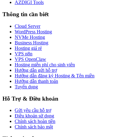
AZDIGI Tools
Thông tin cần biết
Cloud Server
WordPress Hosting
NVMe Hosting
Business Hosting
Hosting giá rẻ
VPS n8n
VPS OpenClaw
Hosting miễn phí cho sinh viên
Hướng dẫn gửi hỗ trợ
Hướng dẫn đăng ký Hosting & Tên miền
Hướng dẫn thanh toán
Tuyển dụng
Hỗ Trợ & Điều khoản
Gửi yêu cầu hỗ trợ
Điều khoản sử dụng
Chính sách hoàn tiền
Chính sách bảo mật