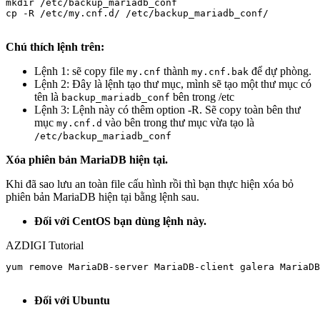
mkdir /etc/backup_mariadb_conf 

cp -R /etc/my.cnf.d/ /etc/backup_mariadb_conf/

Chú thích lệnh trên:
Lệnh 1: sẽ copy file
thành
để dự phòng.
my.cnf
my.cnf.bak
Lệnh 2: Đây là lệnh tạo thư mục, mình sẽ tạo một thư mục có
tên là
bên trong /etc
backup_mariadb_conf
Lệnh 3: Lệnh này có thêm option -R. Sẽ copy toàn bên thư
mục
vào bên trong thư mục vừa tạo là
my.cnf.d
/etc/backup_mariadb_conf
Xóa phiên bản MariaDB hiện tại.
Khi đã sao lưu an toàn file cấu hình rồi thì bạn thực hiện xóa bỏ
phiên bản MariaDB hiện tại bằng lệnh sau.
Đối với CentOS bạn dùng lệnh này.
AZDIGI Tutorial
yum remove MariaDB-server MariaDB-client galera MariaDB
Đối với Ubuntu