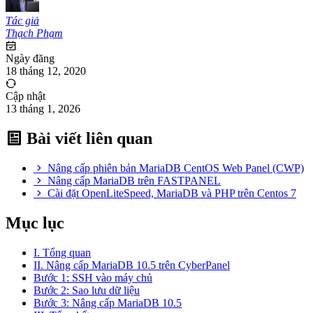
Tác giả
Thạch Phạm
Ngày đăng
18 tháng 12, 2020
Cập nhật
13 tháng 1, 2026
Bài viết liên quan
Nâng cấp phiên bản MariaDB CentOS Web Panel (CWP)
Nâng cấp MariaDB trên FASTPANEL
Cài đặt OpenLiteSpeed, MariaDB và PHP trên Centos 7
Mục lục
I. Tổng quan
II. Nâng cấp MariaDB 10.5 trên CyberPanel
Bước 1: SSH vào máy chủ
Bước 2: Sao lưu dữ liệu
Bước 3: Nâng cấp MariaDB 10.5