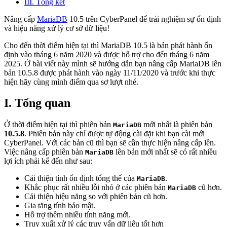
III. Tổng kết
Nâng cấp
MariaDB
10.5 trên CyberPanel để trải nghiệm sự ổn định
và hiệu năng xử lý cơ sở dữ liệu!
Cho đến thời điểm hiện tại thì MariaDB 10.5 là bản phát hành ổn
định vào tháng 6 năm 2020 và được hỗ trợ cho đến tháng 6 năm
2025. Ở bài viết này mình sẽ hướng dẫn bạn nâng cấp MariaDB lên
bản 10.5.8 được phát hành vào ngày 11/11/2020 và trước khi thực
hiện hãy cùng mình điểm qua sơ lượt nhé.
I. Tổng quan
Ở thời điểm hiện tại thì phiên bản
mới nhất là phiên bản
MariaDB
10.5.8
. Phiên bản này chỉ được tự động cài đặt khi bạn cài mới
CyberPanel. Với các bản cũ thì bạn sẽ cần thực hiện nâng cấp lên.
Việc nâng cấp phiên bản
lên bản mới nhất sẽ có rất nhiều
MariaDB
lợi ích phải kể đến như sau:
Cải thiện tính ổn định tổng thể của
.
MariaDB
Khắc phục rất nhiều lỗi nhỏ ở các phiên bản
cũ hơn.
MariaDB
Cải thiện hiệu năng so với phiên bản cũ hơn.
Gia tăng tính bảo mật.
Hỗ trợ thêm nhiều tính năng mới.
Truy xuất xử lý các truy vấn dữ liệu tốt hơn