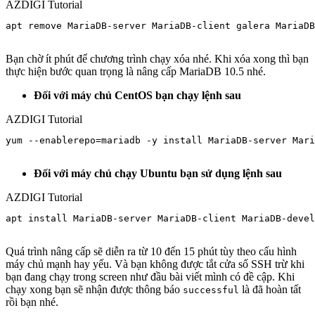
AZDIGI Tutorial
apt remove MariaDB-server MariaDB-client galera MariaDB
Bạn chờ ít phút để chương trình chạy xóa nhé. Khi xóa xong thì bạn
thực hiện bước quan trọng là nâng cấp MariaDB 10.5 nhé.
Đối với máy chủ CentOS bạn chạy lệnh sau
AZDIGI Tutorial
yum --enablerepo=mariadb -y install MariaDB-server Mari
Đối với máy chủ chạy Ubuntu bạn sử dụng lệnh sau
AZDIGI Tutorial
apt install MariaDB-server MariaDB-client MariaDB-devel
Quá trình nâng cấp sẽ diễn ra từ 10 đến 15 phút tùy theo cấu hình
máy chủ mạnh hay yếu. Và bạn không được tắt cửa số SSH trừ khi
bạn đang chạy trong screen như đầu bài viết mình có đề cập. Khi
chạy xong bạn sẽ nhận được thông báo
là đã hoàn tất
successful
rồi bạn nhé.