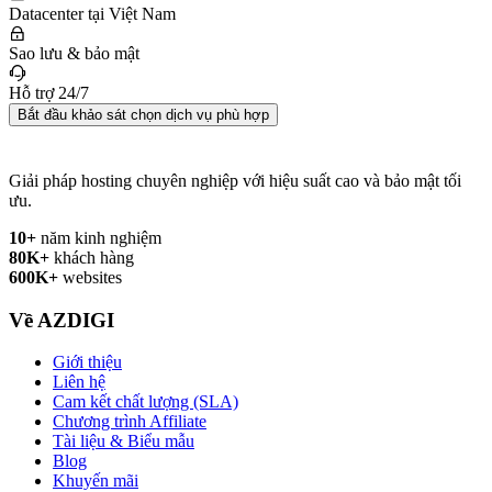
Datacenter tại Việt Nam
Sao lưu & bảo mật
Hỗ trợ 24/7
Bắt đầu khảo sát chọn dịch vụ phù hợp
Giải pháp hosting chuyên nghiệp với hiệu suất cao và bảo mật tối
ưu.
10+
năm kinh nghiệm
80K+
khách hàng
600K+
websites
Về AZDIGI
Giới thiệu
Liên hệ
Cam kết chất lượng (SLA)
Chương trình Affiliate
Tài liệu & Biểu mẫu
Blog
Khuyến mãi