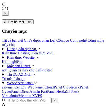
1 / 1
Tìm bài viết...
⌘
K
Chuyên mục
Tất cả bài viết
Chưa được phân loại
Công cụ
Công nghệ
Công nghệ
máy chủ
Hướng dẫn dịch vụ
Kiến thức Hosting
Kiến thức VPS
Kiến thức Website
Kinh nghiệm
Máy chủ Linux
n8n
Quản trị máy chủ
Self-hosted
Tin tức AZDIGI
Trí tuệ nhân tạo
WebServer Panel
aaPanel
CentOS Web Panel
CloudPanel
Cloudron
cPanel
CyberPanel
DirectAdmin
FastPanel
HestiaCP
Plesk
Virtualmin/Webmin
XVPS