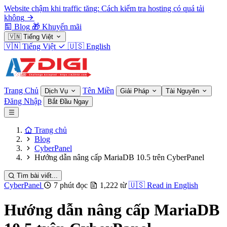
Website chậm khi traffic tăng: Cách kiểm tra hosting có quá tải
không
Blog
🎁
Khuyến mãi
🇻🇳
Tiếng Việt
🇻🇳
Tiếng Việt
🇺🇸
English
Trang Chủ
Tên Miền
Dịch Vụ
Giải Pháp
Tài Nguyên
Đăng Nhập
Bắt Đầu Ngay
Trang chủ
Blog
CyberPanel
Hướng dẫn nâng cấp MariaDB 10.5 trên CyberPanel
Tìm bài viết...
CyberPanel
7 phút đọc
1,222 từ
🇺🇸
Read in English
Hướng dẫn nâng cấp MariaDB