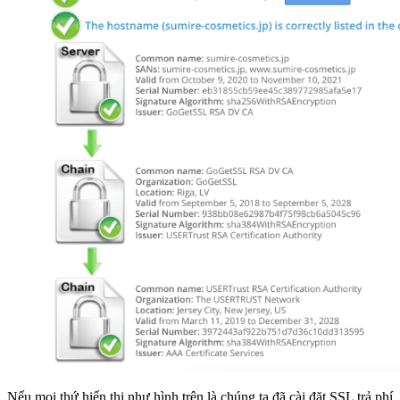
Nếu mọi thứ hiển thị như hình trên là chúng ta đã cài đặt SSL trả phí