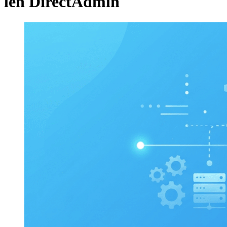
lên DirectAdmin