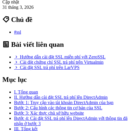
Cập nhật
31 tháng 3, 2026
Chủ đề
#ssl
Bài viết liên quan
Hướng dẫn cài đặt SSL miễn phí với ZeroSSL
Cài đặt chứng chỉ SSL trả phí trên Virtualmin
Cài đặt SSL trả phí trên LarVPS
Mục lục
I. Tổng quan
II. Hướng dẫn cài đặt SSL trả phí lên DirectAdmin
Bước 1: Truy cập vào tài khoản DirectAdmin của bạn
Bước 2: Cấu hình các thông tin cơ bản của SSL
Bước 3: Xác thực chủ sở hữu website
Bước 4: Cài đặt SSL trả phí lên DirectAdmin với thông tin đã
nhận ở bước 3
III. Tổng kết