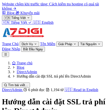
Website chậm khi traffic tăng: Cách kiểm tra hosting có quá tải
không
Blog
🎁
Khuyến mãi
🇻🇳
Tiếng Việt
🇻🇳
Tiếng Việt
🇺🇸
English
Trang Chủ
Tên Miền
Dịch Vụ
Giải Pháp
Tài Nguyên
Đăng Nhập
Bắt Đầu Ngay
Trang chủ
Blog
DirectAdmin
Hướng dẫn cài đặt SSL trả phí lên DirectAdmin
Tìm bài viết...
DirectAdmin
6 phút đọc
1,194 từ
🇺🇸
Read in English
Hướng dẫn cài đặt SSL trả phí