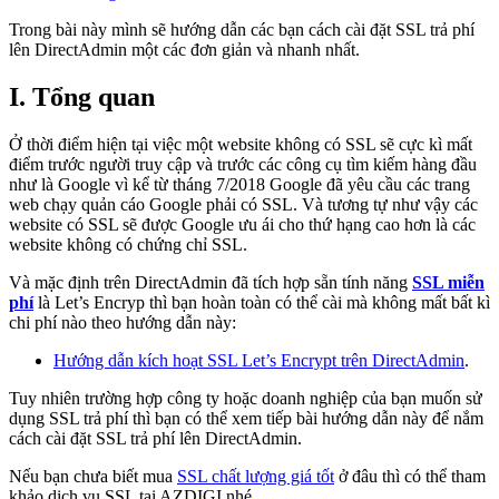
Trong bài này mình sẽ hướng dẫn các bạn cách cài đặt SSL trả phí
lên DirectAdmin một các đơn giản và nhanh nhất.
I. Tổng quan
Ở thời điểm hiện tại việc một website không có SSL sẽ cực kì mất
điểm trước người truy cập và trước các công cụ tìm kiếm hàng đầu
như là Google vì kể từ tháng 7/2018 Google đã yêu cầu các trang
web chạy quản cáo Google phải có SSL. Và tương tự như vậy các
website có SSL sẽ được Google ưu ái cho thứ hạng cao hơn là các
website không có chứng chỉ SSL.
Và mặc định trên DirectAdmin đã tích hợp sẵn tính năng
SSL miễn
phí
là Let’s Encryp thì bạn hoàn toàn có thể cài mà không mất bất kì
chi phí nào theo hướng dẫn này:
Hướng dẫn kích hoạt SSL Let’s Encrypt trên DirectAdmin
.
Tuy nhiên trường hợp công ty hoặc doanh nghiệp của bạn muốn sử
dụng SSL trả phí thì bạn có thể xem tiếp bài hướng dẫn này để nắm
cách cài đặt SSL trả phí lên DirectAdmin.
Nếu bạn chưa biết mua
SSL chất lượng giá tốt
ở đâu thì có thể tham
khảo dịch vụ SSL tại AZDIGI nhé.