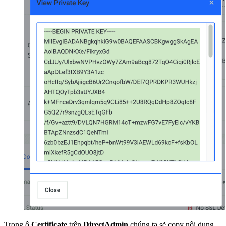
Trong ô
Certificate
trên
DirectAdmin
chúng ta sẽ copy nội dung