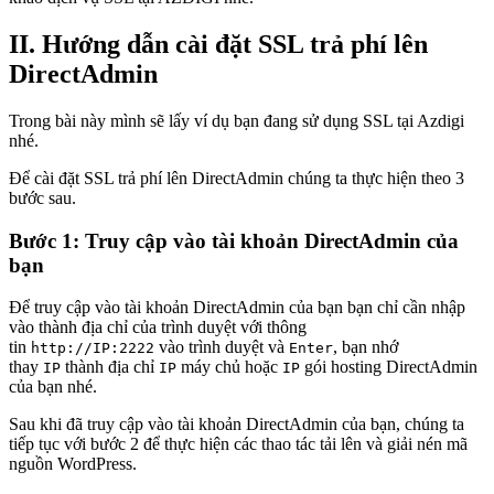
II. Hướng dẫn cài đặt SSL trả phí lên
DirectAdmin
Trong bài này mình sẽ lấy ví dụ bạn đang sử dụng SSL tại Azdigi
nhé.
Để cài đặt SSL trả phí lên DirectAdmin chúng ta thực hiện theo 3
bước sau.
Bước 1: Truy cập vào tài khoản DirectAdmin của
bạn
Để truy cập vào tài khoản DirectAdmin của bạn bạn chỉ cần nhập
vào thành địa chỉ của trình duyệt với thông
tin
vào trình duyệt và
, bạn nhớ
http://IP:2222
Enter
thay
thành địa chỉ
máy chủ hoặc
gói hosting DirectAdmin
IP
IP
IP
của bạn nhé.
Sau khi đã truy cập vào tài khoản DirectAdmin của bạn, chúng ta
tiếp tục với bước 2 để thực hiện các thao tác tải lên và giải nén mã
nguồn WordPress.