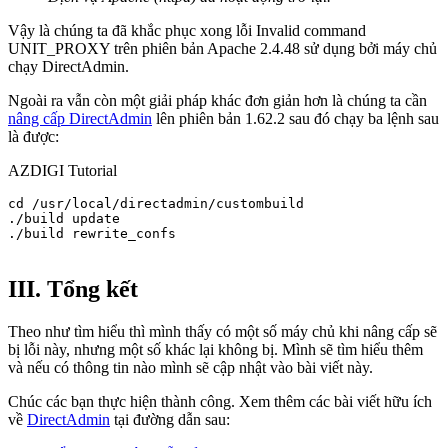
Vậy là chúng ta đã khắc phục xong lỗi Invalid command
UNIT_PROXY trên phiên bản Apache 2.4.48 sử dụng bởi máy chủ
chạy DirectAdmin.
Ngoài ra vẫn còn một giải pháp khác đơn giản hơn là chúng ta cần
nâng cấp DirectAdmin
lên phiên bản 1.62.2 sau đó chạy ba lệnh sau
là được:
AZDIGI Tutorial
cd /usr/local/directadmin/custombuild

./build update

./build rewrite_confs

III. Tổng kết
Theo như tìm hiểu thì mình thấy có một số máy chủ khi nâng cấp sẽ
bị lỗi này, nhưng một số khác lại không bị. Mình sẽ tìm hiểu thêm
và nếu có thông tin nào mình sẽ cập nhật vào bài viết này.
Chúc các bạn thực hiện thành công. Xem thêm các bài viết hữu ích
về
DirectAdmin
tại đường dẫn sau: