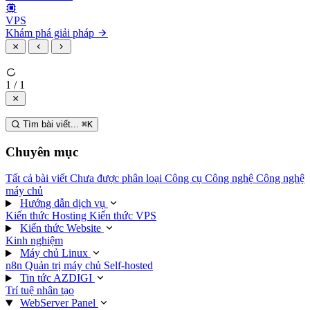
VPS
Khám phá giải pháp
1 / 1
Tìm bài viết...
⌘
K
Chuyên mục
Tất cả bài viết
Chưa được phân loại
Công cụ
Công nghệ
Công nghệ
máy chủ
Hướng dẫn dịch vụ
Kiến thức Hosting
Kiến thức VPS
Kiến thức Website
Kinh nghiệm
Máy chủ Linux
n8n
Quản trị máy chủ
Self-hosted
Tin tức AZDIGI
Trí tuệ nhân tạo
WebServer Panel