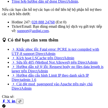
Tổng hợp hướng dẫn sử dụng DirectAdmin
.
Nếu các bạn cần hỗ trợ các bạn có thể liên hệ bộ phận hỗ trợ theo
các cách bên dưới:
Hotline 247:
028 888 24768
(Ext 0)
Ticket/Email: Bạn dùng email đăng ký dịch vụ gửi trực tiếp
về:
support@azdigi.com
.
Có thể bạn cần xem thêm
Khắc phục lỗi: Fatal error: PCRE is not compiled with
UTF-8 support DirectAdmin
Kích hoạt LSCache trên DirectAdmin
Sửa lỗi 405 (Method Not Allowed) trên DirectAdmin
Hướng dẫn xử lý lỗi: Request body no files data length is
larger trên DirectAdmin
Hướng dẫn cấu hình Limit IP theo danh sách IP
Directadmin 1.6
Cài đặt mod_pagespeed vào Apache trên máy chủ
DirectAdmin
Chia sẻ: