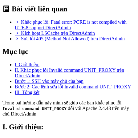
Bài viết liên quan
Khắc phục lỗi: Fatal error: PCRE is not compiled with
UTF-8 support DirectAdmin
Kích hoạt LSCache trên DirectAdmin
Sửa lỗi 405 (Method Not Allowed) trên DirectAdmin
Mục lục
I. Giới thiệu:
II. Khắc phục lỗi Invalid command UNIT_PROXY trên
DirectAdmin
Bước 1: SSH vào máy chủ của bạn
Bước 2: Các lệnh sửa lỗi Invalid command UNIT_PROXY
III. Tổng kết
Trong bài hướng dẫn này mình sẽ giúp các bạn khắc phục lỗi
đối với Apache 2.4.48 trên máy
Invalid command UNIT_PROXY
chủ DirectAdmin.
I. Giới thiệu: