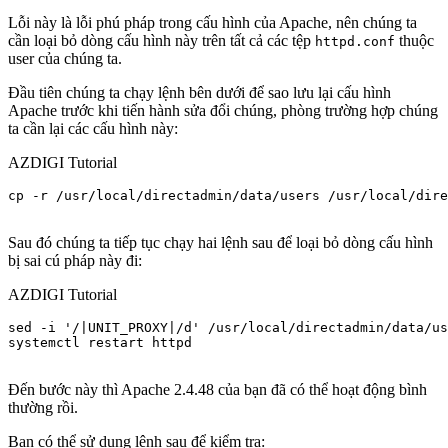
Lỗi này là lỗi phú pháp trong cấu hình của Apache, nên chúng ta
cần loại bỏ dòng cấu hình này trên tất cả các tệp
thuộc
httpd.conf
user của chúng ta.
Đầu tiên chúng ta chạy lệnh bên dưới để sao lưu lại cấu hình
Apache trước khi tiến hành sửa đổi chúng, phòng trường hợp chúng
ta cần lại các cấu hình này:
AZDIGI Tutorial
cp -r /usr/local/directadmin/data/users /usr/local/dire
Sau đó chúng ta tiếp tục chạy hai lệnh sau để loại bỏ dòng cấu hình
bị sai cú pháp này đi:
AZDIGI Tutorial
sed -i '/|UNIT_PROXY|/d' /usr/local/directadmin/data/us
systemctl restart httpd

Đến bước này thì Apache 2.4.48 của bạn đã có thể hoạt động bình
thường rồi.
Bạn có thể sử dụng lệnh sau để kiểm tra: