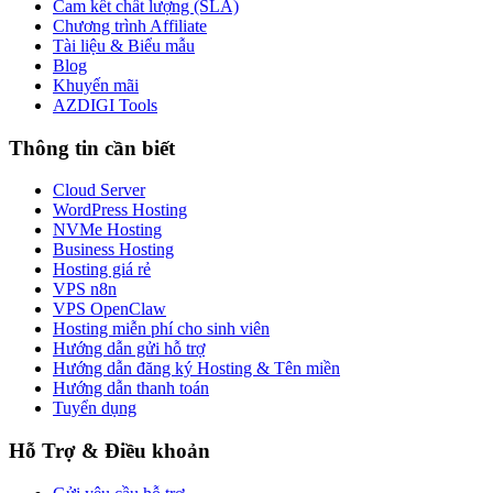
Cam kết chất lượng (SLA)
Chương trình Affiliate
Tài liệu & Biểu mẫu
Blog
Khuyến mãi
AZDIGI Tools
Thông tin cần biết
Cloud Server
WordPress Hosting
NVMe Hosting
Business Hosting
Hosting giá rẻ
VPS n8n
VPS OpenClaw
Hosting miễn phí cho sinh viên
Hướng dẫn gửi hỗ trợ
Hướng dẫn đăng ký Hosting & Tên miền
Hướng dẫn thanh toán
Tuyển dụng
Hỗ Trợ & Điều khoản