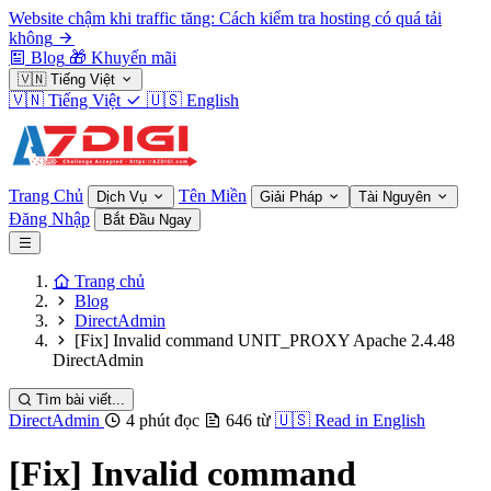
Website chậm khi traffic tăng: Cách kiểm tra hosting có quá tải
không
Blog
🎁
Khuyến mãi
🇻🇳
Tiếng Việt
🇻🇳
Tiếng Việt
🇺🇸
English
Trang Chủ
Tên Miền
Dịch Vụ
Giải Pháp
Tài Nguyên
Đăng Nhập
Bắt Đầu Ngay
Trang chủ
Blog
DirectAdmin
[Fix] Invalid command UNIT_PROXY Apache 2.4.48
DirectAdmin
Tìm bài viết...
DirectAdmin
4 phút đọc
646 từ
🇺🇸
Read in English
[Fix] Invalid command