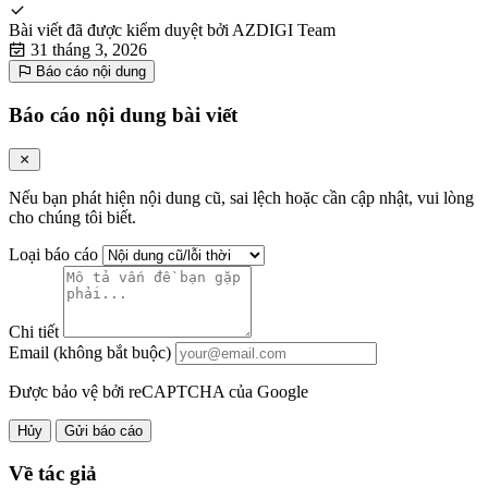
Bài viết đã được kiểm duyệt bởi
AZDIGI Team
31 tháng 3, 2026
Báo cáo nội dung
Báo cáo nội dung bài viết
Nếu bạn phát hiện nội dung cũ, sai lệch hoặc cần cập nhật, vui lòng
cho chúng tôi biết.
Loại báo cáo
Chi tiết
Email (không bắt buộc)
Được bảo vệ bởi reCAPTCHA của Google
Hủy
Gửi báo cáo
Về tác giả