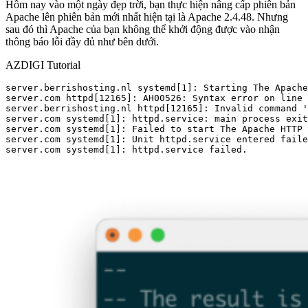
Hôm nay vào một ngày đẹp trời, bạn thực hiện nâng cấp phiên bản
Apache lên phiên bản mới nhất hiện tại là Apache 2.4.48. Nhưng
sau đó thì Apache của bạn không thể khởi động được vào nhận
thông báo lỗi đầy đủ như bên dưới.
AZDIGI Tutorial
server.berrishosting.nl systemd[1]: Starting The Apache
server.com httpd[12165]: AH00526: Syntax error on line 
server.berrishosting.nl httpd[12165]: Invalid command '
server.com systemd[1]: httpd.service: main process exit
server.com systemd[1]: Failed to start The Apache HTTP 
server.com systemd[1]: Unit httpd.service entered faile
server.com systemd[1]: httpd.service failed.
