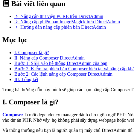
Bài viết liên quan
Nâng cấp thư viện PCRE trên DirectAdmin
Nâng cấp phiên bản ImageMagick trên DirectAdmin
Hướng dẫn nâng cấp phiên bản DirectAdmin
Mục lục
I. Composer là gì?
II. Nâng cấp Composer DirectAdmin
Bước 1: SSH vào hệ thống DirectAdmin của bạn
Bước 2: Kiểm tra phiên bản Composer hiện tại và nâng cấp kh
Bước 2: Các lệnh nâng cấp Composer DirectAdmin
III. Tổng kết
Trong bài hướng dẫn này mình sẽ giúp các bạn nâng cấp Composer Di
I. Composer là gì?
Composer
là một dependency manager dành cho ngôn ngữ PHP. Nó là 
vào dự án PHP. Nhờ vậy, họ không phải sây dựng webpage hoặc web 
Và thông thường nếu bạn là người quản trị máy chủ DirectAdmin thì 