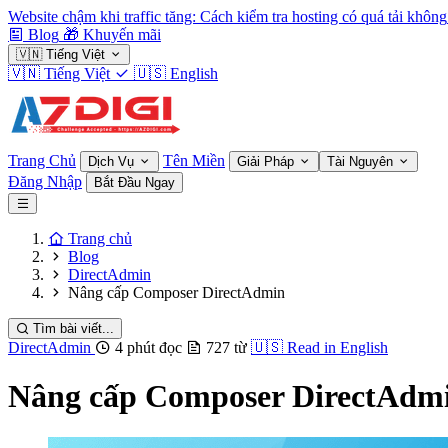
Website chậm khi traffic tăng: Cách kiểm tra hosting có quá tải không
Blog
🎁
Khuyến mãi
🇻🇳
Tiếng Việt
🇻🇳
Tiếng Việt
🇺🇸
English
Trang Chủ
Tên Miền
Dịch Vụ
Giải Pháp
Tài Nguyên
Đăng Nhập
Bắt Đầu Ngay
Trang chủ
Blog
DirectAdmin
Nâng cấp Composer DirectAdmin
Tìm bài viết...
DirectAdmin
4 phút đọc
727 từ
🇺🇸
Read in English
Nâng cấp Composer DirectAdm