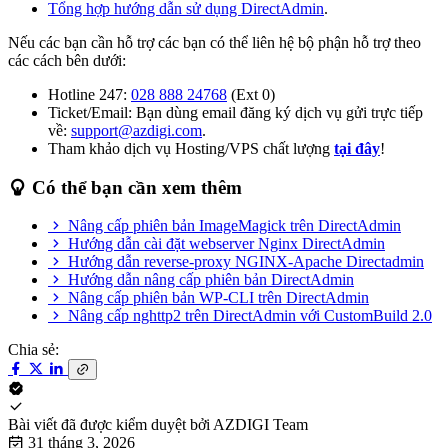
Tổng hợp hướng dẫn sử dụng DirectAdmin
.
Nếu các bạn cần hỗ trợ các bạn có thể liên hệ bộ phận hỗ trợ theo
các cách bên dưới:
Hotline 247:
028 888 24768
(Ext 0)
Ticket/Email: Bạn dùng email đăng ký dịch vụ gửi trực tiếp
về:
support@azdigi.com
.
Tham khảo dịch vụ Hosting/VPS chất lượng
tại đây
!
Có thể bạn cần xem thêm
Nâng cấp phiên bản ImageMagick trên DirectAdmin
Hướng dẫn cài đặt webserver Nginx DirectAdmin
Hướng dẫn reverse-proxy NGINX-Apache Directadmin
Hướng dẫn nâng cấp phiên bản DirectAdmin
Nâng cấp phiên bản WP-CLI trên DirectAdmin
Nâng cấp nghttp2 trên DirectAdmin với CustomBuild 2.0
Chia sẻ:
Bài viết đã được kiểm duyệt bởi
AZDIGI Team
31 tháng 3, 2026