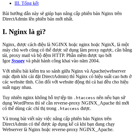
III. Tổng kết
Bài hướng dẫn này sẽ giúp bạn nâng cấp phiên bản Nginx trên
DirectAdmin lên phiên bản mới nhất.
I. Nginx là gì?
Nginx, được cách điệu là NGINX hoặc nginx hoặc NginX, là một
máy chủ web cũng có thể được sử dụng làm proxy ngược, cân bằng
tải, proxy mail và bộ đệm HTTP. Phần mềm được tạo bởi
Igor
Sysoev
và phát hành công khai vào năm 2004.
Với nhiều bài kiểm tra so sánh giữa Nginx và Apache(webserver
mặc định khi cài đặt DirectAdmin) thì Nginx có hiệu suất cao hơn ở
các website tĩnh. Còn đối với website động thì cả hai đều cho hiệu
suất ngay nhau.
Tuy nhiên nginx không hỗ trợ tệp tin
nên nếu bạn sử
.htaccess
dụng WordPress thì sẽ cần reverse-proxy NGINX_Apache thì mới
có thể dùng các chỉ thị trong
được.
.htaccess
Và trong bài viết này việc nâng cấp phiên bản Nginx trên
DirectAdmin có thể được áp dụng kể cả khi bạn đang chạy
Webserver là Nginx hoặc reverse-proxy NGINX_Apache.