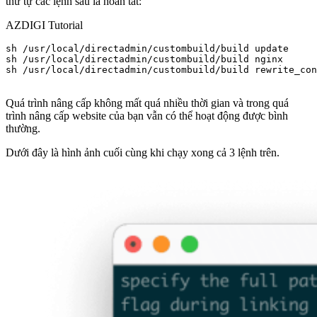
thứ tự các lệnh sau là hoàn tất:
AZDIGI Tutorial
sh /usr/local/directadmin/custombuild/build update

sh /usr/local/directadmin/custombuild/build nginx

sh /usr/local/directadmin/custombuild/build rewrite_con
Quá trình nâng cấp không mất quá nhiều thời gian và trong quá
trình nâng cấp website của bạn vẫn có thể hoạt động được bình
thường.
Dưới đây là hình ảnh cuối cùng khi chạy xong cả 3 lệnh trên.