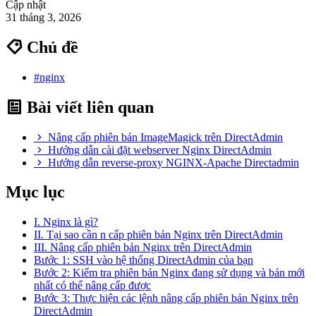
Cập nhật
31 tháng 3, 2026
Chủ đề
#nginx
Bài viết liên quan
Nâng cấp phiên bản ImageMagick trên DirectAdmin
Hướng dẫn cài đặt webserver Nginx DirectAdmin
Hướng dẫn reverse-proxy NGINX-Apache Directadmin
Mục lục
I. Nginx là gì?
II. Tại sao cần n cấp phiên bản Nginx trên DirectAdmin
III. Nâng cấp phiên bản Nginx trên DirectAdmin
Bước 1: SSH vào hệ thống DirectAdmin của bạn
Bước 2: Kiểm tra phiên bản Nginx đang sử dụng và bản mới
nhất có thể nâng cấp được
Bước 3: Thực hiện các lệnh nâng cấp phiên bản Nginx trên
DirectAdmin