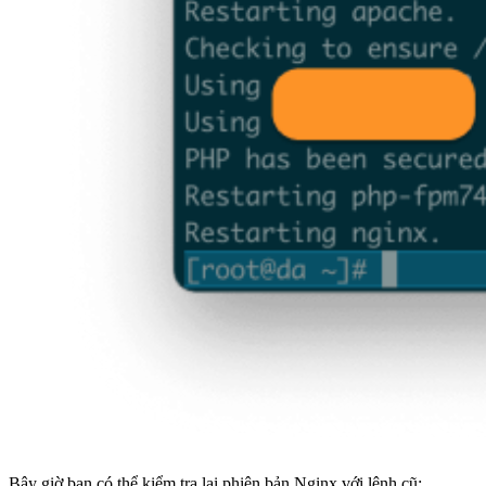
Bây giờ bạn có thể kiểm tra lại phiên bản Nginx với lệnh cũ: