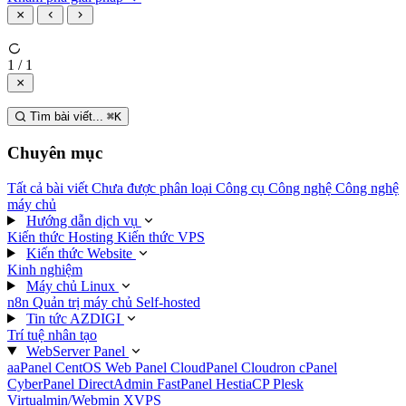
1 / 1
Tìm bài viết...
⌘
K
Chuyên mục
Tất cả bài viết
Chưa được phân loại
Công cụ
Công nghệ
Công nghệ
máy chủ
Hướng dẫn dịch vụ
Kiến thức Hosting
Kiến thức VPS
Kiến thức Website
Kinh nghiệm
Máy chủ Linux
n8n
Quản trị máy chủ
Self-hosted
Tin tức AZDIGI
Trí tuệ nhân tạo
WebServer Panel
aaPanel
CentOS Web Panel
CloudPanel
Cloudron
cPanel
CyberPanel
DirectAdmin
FastPanel
HestiaCP
Plesk
Virtualmin/Webmin
XVPS