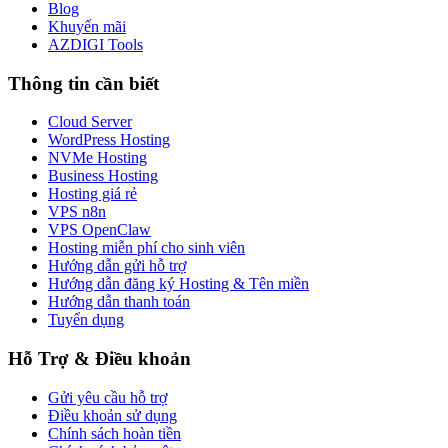
Blog
Khuyến mãi
AZDIGI Tools
Thông tin cần biết
Cloud Server
WordPress Hosting
NVMe Hosting
Business Hosting
Hosting giá rẻ
VPS n8n
VPS OpenClaw
Hosting miễn phí cho sinh viên
Hướng dẫn gửi hỗ trợ
Hướng dẫn đăng ký Hosting & Tên miền
Hướng dẫn thanh toán
Tuyển dụng
Hỗ Trợ & Điều khoản
Gửi yêu cầu hỗ trợ
Điều khoản sử dụng
Chính sách hoàn tiền