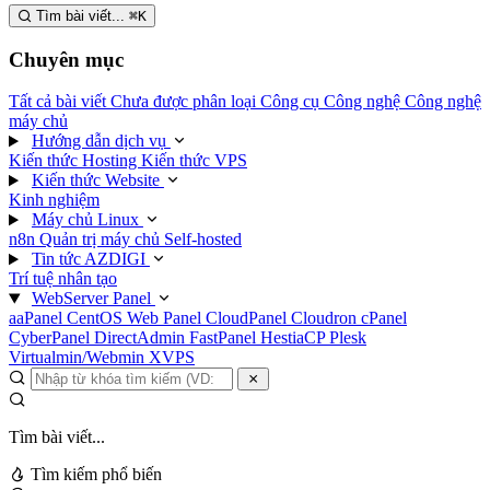
Tìm bài viết...
⌘
K
Chuyên mục
Tất cả bài viết
Chưa được phân loại
Công cụ
Công nghệ
Công nghệ
máy chủ
Hướng dẫn dịch vụ
Kiến thức Hosting
Kiến thức VPS
Kiến thức Website
Kinh nghiệm
Máy chủ Linux
n8n
Quản trị máy chủ
Self-hosted
Tin tức AZDIGI
Trí tuệ nhân tạo
WebServer Panel
aaPanel
CentOS Web Panel
CloudPanel
Cloudron
cPanel
CyberPanel
DirectAdmin
FastPanel
HestiaCP
Plesk
Virtualmin/Webmin
XVPS
Tìm bài viết...
Tìm kiếm phổ biến