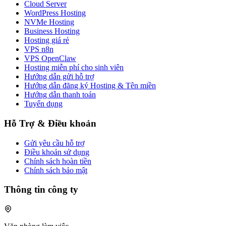
Cloud Server
WordPress Hosting
NVMe Hosting
Business Hosting
Hosting giá rẻ
VPS n8n
VPS OpenClaw
Hosting miễn phí cho sinh viên
Hướng dẫn gửi hỗ trợ
Hướng dẫn đăng ký Hosting & Tên miền
Hướng dẫn thanh toán
Tuyển dụng
Hỗ Trợ & Điều khoản
Gửi yêu cầu hỗ trợ
Điều khoản sử dụng
Chính sách hoàn tiền
Chính sách bảo mật
Thông tin công ty