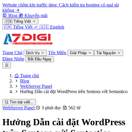
Website chậm khi traffic tăng: Cách kiểm tra hosting có quá tải
không
Blog
🎁
Khuyến mãi
🇻🇳
Tiếng Việt
🇻🇳
Tiếng Việt
🇺🇸
English
Trang Chủ
Tên Miền
Dịch Vụ
Giải Pháp
Tài Nguyên
Đăng Nhập
Bắt Đầu Ngay
Trang chủ
Blog
WebServer Panel
Hướng Dẫn cài đặt WordPress trên Sentora với Sentastico
Tìm bài viết...
WebServer Panel
3 phút đọc
562 từ
Hướng Dẫn cài đặt WordPress