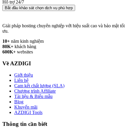
Hỗ trợ 24/7
Bắt đầu khảo sát chọn dịch vụ phù hợp
Giải pháp hosting chuyên nghiệp với hiệu suất cao và bảo mật tối
ưu.
10+
năm kinh nghiệm
80K+
khách hàng
600K+
websites
Về AZDIGI
Giới thiệu
Liên hệ
Cam kết chất lượng (SLA)
Chương trình Affiliate
Tài liệu & Biểu mẫu
Blog
Khuyến mãi
AZDIGI Tools
Thông tin cần biết