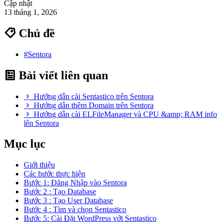
Cập nhật
13 tháng 1, 2026
Chủ đề
#Sentora
Bài viết liên quan
Hướng dẫn cài Sentastico trên Sentora
Hướng dẫn thêm Domain trên Sentora
Hướng dẫn cài ELFileManager và CPU &amp; RAM info
lên Sentora
Mục lục
Giới thiệu
Các bước thực hiện
Bước 1: Đăng Nhập vào Sentora
Bước 2 : Tạo Database
Bước 3 : Tạo User Database
Bước 4 : Tìm và chọn Sentastico
Bước 5: Cài Đặt WordPress với Sentastico