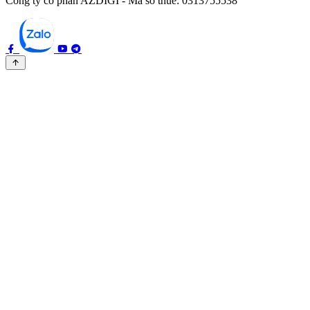
Công ty cổ phần AZDIGI - Mã số thuế: 0313755538