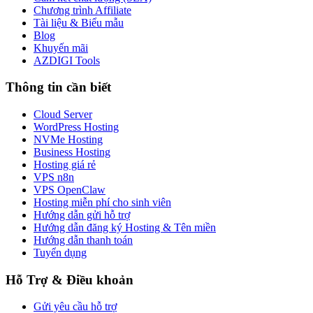
Chương trình Affiliate
Tài liệu & Biểu mẫu
Blog
Khuyến mãi
AZDIGI Tools
Thông tin cần biết
Cloud Server
WordPress Hosting
NVMe Hosting
Business Hosting
Hosting giá rẻ
VPS n8n
VPS OpenClaw
Hosting miễn phí cho sinh viên
Hướng dẫn gửi hỗ trợ
Hướng dẫn đăng ký Hosting & Tên miền
Hướng dẫn thanh toán
Tuyển dụng
Hỗ Trợ & Điều khoản
Gửi yêu cầu hỗ trợ