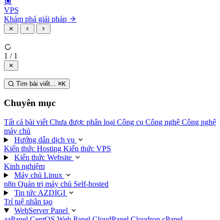
VPS
Khám phá giải pháp
1 / 1
Tìm bài viết...
⌘
K
Chuyên mục
Tất cả bài viết
Chưa được phân loại
Công cụ
Công nghệ
Công nghệ
máy chủ
Hướng dẫn dịch vụ
Kiến thức Hosting
Kiến thức VPS
Kiến thức Website
Kinh nghiệm
Máy chủ Linux
n8n
Quản trị máy chủ
Self-hosted
Tin tức AZDIGI
Trí tuệ nhân tạo
WebServer Panel
aaPanel
CentOS Web Panel
CloudPanel
Cloudron
cPanel