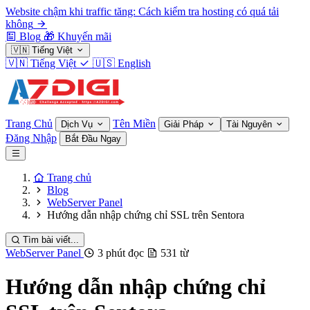
Website chậm khi traffic tăng: Cách kiểm tra hosting có quá tải
không
Blog
🎁
Khuyến mãi
🇻🇳
Tiếng Việt
🇻🇳
Tiếng Việt
🇺🇸
English
Trang Chủ
Tên Miền
Dịch Vụ
Giải Pháp
Tài Nguyên
Đăng Nhập
Bắt Đầu Ngay
Trang chủ
Blog
WebServer Panel
Hướng dẫn nhập chứng chỉ SSL trên Sentora
Tìm bài viết...
WebServer Panel
3 phút đọc
531 từ
Hướng dẫn nhập chứng chỉ