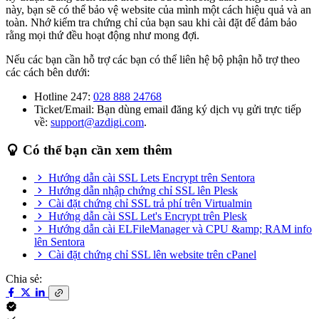
này, bạn sẽ có thể bảo vệ website của mình một cách hiệu quả và an
toàn. Nhớ kiểm tra chứng chỉ của bạn sau khi cài đặt để đảm bảo
rằng mọi thứ đều hoạt động như mong đợi.
Nếu các bạn cần hỗ trợ các bạn có thể liên hệ bộ phận hỗ trợ theo
các cách bên dưới:
Hotline 247:
028 888 24768
Ticket/Email: Bạn dùng email đăng ký dịch vụ gửi trực tiếp
về:
support@azdigi.com
.
Có thể bạn cần xem thêm
Hướng dẫn cài SSL Lets Encrypt trên Sentora
Hướng dẫn nhập chứng chỉ SSL lên Plesk
Cài đặt chứng chỉ SSL trả phí trên Virtualmin
Hướng dẫn cài SSL Let's Encrypt trên Plesk
Hướng dẫn cài ELFileManager và CPU &amp; RAM info
lên Sentora
Cài đặt chứng chỉ SSL lên website trên cPanel
Chia sẻ: