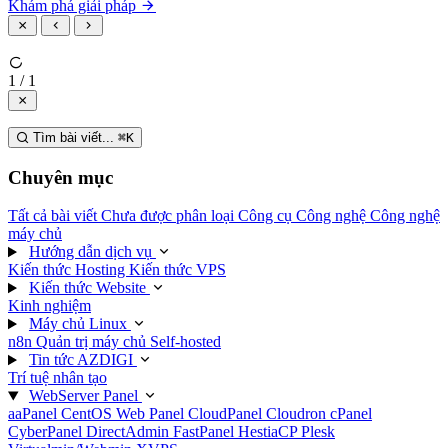
Khám phá giải pháp
1 / 1
Tìm bài viết...
⌘
K
Chuyên mục
Tất cả bài viết
Chưa được phân loại
Công cụ
Công nghệ
Công nghệ
máy chủ
Hướng dẫn dịch vụ
Kiến thức Hosting
Kiến thức VPS
Kiến thức Website
Kinh nghiệm
Máy chủ Linux
n8n
Quản trị máy chủ
Self-hosted
Tin tức AZDIGI
Trí tuệ nhân tạo
WebServer Panel
aaPanel
CentOS Web Panel
CloudPanel
Cloudron
cPanel
CyberPanel
DirectAdmin
FastPanel
HestiaCP
Plesk