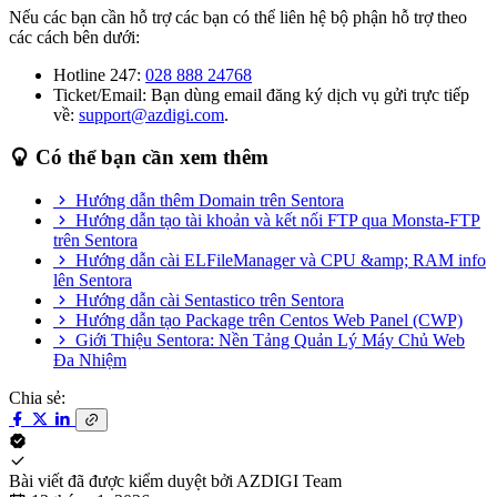
Nếu các bạn cần hỗ trợ các bạn có thể liên hệ bộ phận hỗ trợ theo
các cách bên dưới:
Hotline 247:
028 888 24768
Ticket/Email: Bạn dùng email đăng ký dịch vụ gửi trực tiếp
về:
support@azdigi.com
.
Có thể bạn cần xem thêm
Hướng dẫn thêm Domain trên Sentora
Hướng dẫn tạo tài khoản và kết nối FTP qua Monsta-FTP
trên Sentora
Hướng dẫn cài ELFileManager và CPU &amp; RAM info
lên Sentora
Hướng dẫn cài Sentastico trên Sentora
Hướng dẫn tạo Package trên Centos Web Panel (CWP)
Giới Thiệu Sentora: Nền Tảng Quản Lý Máy Chủ Web
Đa Nhiệm
Chia sẻ:
Bài viết đã được kiểm duyệt bởi
AZDIGI Team