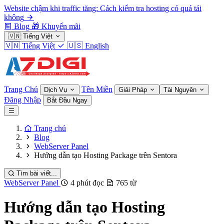
Website chậm khi traffic tăng: Cách kiểm tra hosting có quá tải
không
Blog
🎁
Khuyến mãi
🇻🇳
Tiếng Việt
🇻🇳
Tiếng Việt
🇺🇸
English
Trang Chủ
Tên Miền
Dịch Vụ
Giải Pháp
Tài Nguyên
Đăng Nhập
Bắt Đầu Ngay
Trang chủ
Blog
WebServer Panel
Hướng dẫn tạo Hosting Package trên Sentora
Tìm bài viết...
WebServer Panel
4 phút đọc
765 từ
Hướng dẫn tạo Hosting