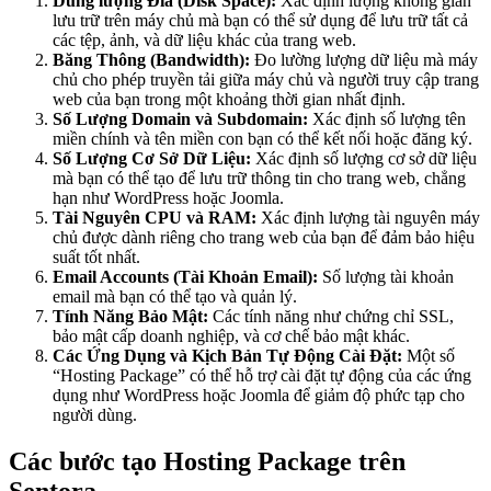
Dung lượng Đĩa (Disk Space):
Xác định lượng không gian
lưu trữ trên máy chủ mà bạn có thể sử dụng để lưu trữ tất cả
các tệp, ảnh, và dữ liệu khác của trang web.
Băng Thông (Bandwidth):
Đo lường lượng dữ liệu mà máy
chủ cho phép truyền tải giữa máy chủ và người truy cập trang
web của bạn trong một khoảng thời gian nhất định.
Số Lượng Domain và Subdomain:
Xác định số lượng tên
miền chính và tên miền con bạn có thể kết nối hoặc đăng ký.
Số Lượng Cơ Sở Dữ Liệu:
Xác định số lượng cơ sở dữ liệu
mà bạn có thể tạo để lưu trữ thông tin cho trang web, chẳng
hạn như WordPress hoặc Joomla.
Tài Nguyên CPU và RAM:
Xác định lượng tài nguyên máy
chủ được dành riêng cho trang web của bạn để đảm bảo hiệu
suất tốt nhất.
Email Accounts (Tài Khoản Email):
Số lượng tài khoản
email mà bạn có thể tạo và quản lý.
Tính Năng Bảo Mật:
Các tính năng như chứng chỉ SSL,
bảo mật cấp doanh nghiệp, và cơ chế bảo mật khác.
Các Ứng Dụng và Kịch Bản Tự Động Cài Đặt:
Một số
“Hosting Package” có thể hỗ trợ cài đặt tự động của các ứng
dụng như WordPress hoặc Joomla để giảm độ phức tạp cho
người dùng.
Các bước tạo Hosting Package trên
Sentora