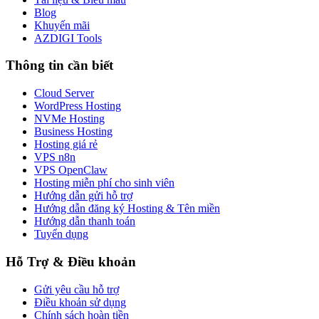
Blog
Khuyến mãi
AZDIGI Tools
Thông tin cần biết
Cloud Server
WordPress Hosting
NVMe Hosting
Business Hosting
Hosting giá rẻ
VPS n8n
VPS OpenClaw
Hosting miễn phí cho sinh viên
Hướng dẫn gửi hỗ trợ
Hướng dẫn đăng ký Hosting & Tên miền
Hướng dẫn thanh toán
Tuyển dụng
Hỗ Trợ & Điều khoản
Gửi yêu cầu hỗ trợ
Điều khoản sử dụng
Chính sách hoàn tiền