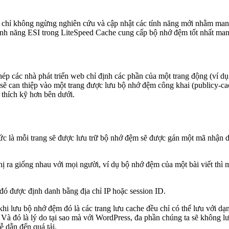
 chỉ không ngừng nghiên cứu và cập nhật các tính năng mới nhằm mang
nh năng ESI trong LiteSpeed Cache cung cấp bộ nhớ đệm tốt nhất mang l
 các nhà phát triển web chỉ định các phần của một trang động (ví dụ 
 sẽ can thiệp vào một trang được lưu bộ nhớ đệm công khai (publicy-ca
 thích kỹ hơn bên dưới.
ức là mỗi trang sẽ được lưu trữ bộ nhớ đệm sẽ được gán một mã nhận d
hị ra giống nhau với mọi người, ví dụ bộ nhớ đệm của một bài viết thì
ó được định danh bằng địa chỉ IP hoặc session ID.
 khi lưu bộ nhớ đệm đó là các trang lưu cache đều chỉ có thể lưu với dạ
. Và đó là lý do tại sao mà với WordPress, đa phần chúng ta sẽ không 
 dẫn đến quá tải.