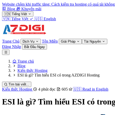
Website chậm khi traffic tăng: Cách kiểm tra hosting có quá tải không
Blog
🎁
Khuyến mãi
🇻🇳
Tiếng Việt
🇻🇳
Tiếng Việt
🇺🇸
English
Trang Chủ
Tên Miền
Dịch Vụ
Giải Pháp
Tài Nguyên
Đăng Nhập
Bắt Đầu Ngay
Trang chủ
Blog
Kiến thức Hosting
ESI là gì? Tìm hiểu ESI có trong AZDIGI Hosting
Tìm bài viết...
Kiến thức Hosting
4 phút đọc
605 từ
🇺🇸
Read in English
ESI là gì? Tìm hiểu ESI có tro