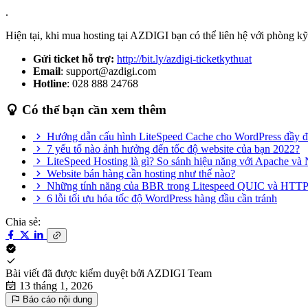
.
Hiện tại, khi mua hosting tại AZDIGI bạn có thể liên hệ với phòng k
Gửi ticket hỗ trợ:
http://bit.ly/azdigi-ticketkythuat
Email
: support@azdigi.com
Hotline
: 028 888 24768
Có thể bạn cần xem thêm
Hướng dẫn cấu hình LiteSpeed Cache cho WordPress đầy đ
7 yếu tố nào ảnh hưởng đến tốc độ website của bạn 2022?
LiteSpeed Hosting là gì? So sánh hiệu năng với Apache và
Website bán hàng cần hosting như thế nào?
Những tính năng của BBR trong Litespeed QUIC và HTTP
6 lỗi tối ưu hóa tốc độ WordPress hàng đầu cần tránh
Chia sẻ:
Bài viết đã được kiểm duyệt bởi
AZDIGI Team
13 tháng 1, 2026
Báo cáo nội dung