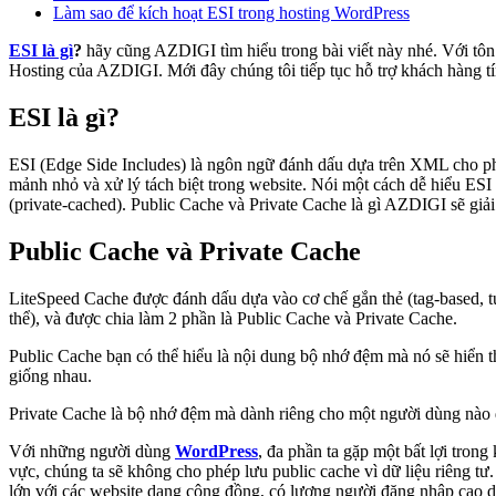
Làm sao để kích hoạt ESI trong hosting WordPress
ESI là gì
?
hãy cũng AZDIGI tìm hiểu trong bài viết này nhé. Với tôn
Hosting của AZDIGI. Mới đây chúng tôi tiếp tục hỗ trợ khách hàng tí
ESI là gì?
ESI (Edge Side Includes) là ngôn ngữ đánh dấu dựa trên XML cho phép
mảnh nhỏ và xử lý tách biệt trong website. Nói một cách dễ hiểu ESI
(private-cached). Public Cache và Private Cache là gì AZDIGI sẽ giải
Public Cache và Private Cache
LiteSpeed Cache được đánh dấu dựa vào cơ chế gắn thẻ (tag-based, t
thể), và được chia làm 2 phần là Public Cache và Private Cache.
Public Cache bạn có thể hiểu là nội dung bộ nhớ đệm mà nó sẽ hiển t
giống nhau.
Private Cache là bộ nhớ đệm mà dành riêng cho một người dùng nào đ
Với những người dùng
WordPress
, đa phần ta gặp một bất lợi trong
vực, chúng ta sẽ không cho phép lưu public cache vì dữ liệu riêng tư
lớn với các website dạng cộng đồng, có lượng người đăng nhập cao dễ