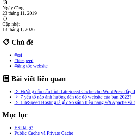
Ngày đăng
23 tháng 11, 2019
Cập nhật
13 tháng 1, 2026
Chủ đề
#esi
#litespeed
#tăng tốc website
Bài viết liên quan
Hướng dẫn cấu hình LiteSpeed Cache cho WordPress đầy đ
7 yếu tố nào ảnh hưởng đến tốc độ website của bạn 2022?
LiteSpeed Hosting là gì? So sánh hiệu năng với Apache và
Mục lục
ESI là gì?
Public Cache và Private Cache