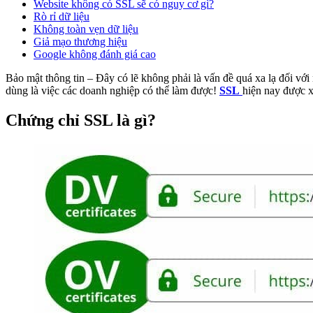
Website không có SSL sẽ có nguy cơ gì?
Rò rỉ dữ liệu
Không toàn vẹn dữ liệu
Giả mạo thương hiệu
Google không đánh giá cao
Bảo mật thông tin – Đây có lẽ không phải là vấn đề quá xa lạ đối với
dùng là việc các doanh nghiệp có thể làm được!
SSL
hiện nay được x
Chứng chỉ SSL là gì?