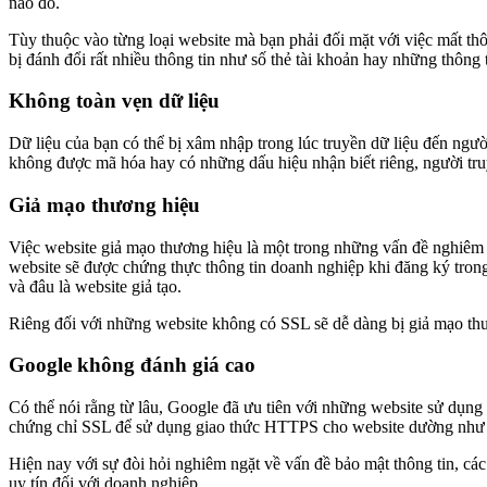
nào đó.
Tùy thuộc vào từng loại website mà bạn phải đối mặt với việc mất thôn
bị đánh đổi rất nhiều thông tin như số thẻ tài khoản hay những thông 
Không toàn vẹn dữ liệu
Dữ liệu của bạn có thể bị xâm nhập trong lúc truyền dữ liệu đến ngườ
không được mã hóa hay có những dấu hiệu nhận biết riêng, người truy
Giả mạo thương hiệu
Việc website giả mạo thương hiệu là một trong những vấn đề nghiêm t
website sẽ được chứng thực thông tin doanh nghiệp khi đăng ký trong
và đâu là website giả tạo.
Riêng đối với những website không có SSL sẽ dễ dàng bị giả mạo thươ
Google không đánh giá cao
Có thể nói rằng từ lâu, Google đã ưu tiên với những website sử d
chứng chỉ SSL để sử dụng giao thức HTTPS cho website dường như là 
Hiện nay với sự đòi hỏi nghiêm ngặt về vấn đề bảo mật thông tin, c
uy tín đối với doanh nghiệp.