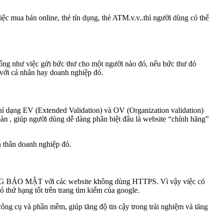
iệc mua bán online, thẻ tín dụng, thẻ ATM.v.v..thì người dùng có thể
 Giống như việc gửi bức thư cho một người nào đó, nếu bức thư đó
 với cá nhân hay doanh nghiệp đó.
chỉ dạng EV (Extended Validation) và OV (Organization validation)
àn , giúp người dùng dễ dàng phân biệt đâu là website “chính hãng”
n thân doanh nghiệp đó.
KHÔNG BẢO MẬT với các website không dùng HTTPS. Vì vậy việc có
thứ hạng tốt trên trang tìm kiếm của google.
ông cụ và phần mềm, giúp tăng độ tin cậy trong trải nghiệm và tăng