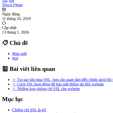
Tác giả
Thạch Phạm
Ngày đăng
11 tháng 10, 2019
Cập nhật
13 tháng 1, 2026
Chủ đề
#bảo mật
#ssl
Bài viết liên quan
Tại sao khi mua SSL, bạn cần quan tâm đến chính sách bồi
Cách SSL hoạt động để bảo mật thông tin trên website
Những loại chứng chỉ SSL cho website
Mục lục
Chứng chỉ SSL là gì?