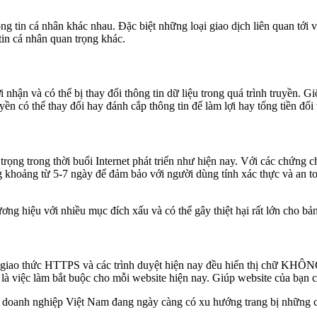
g tin cá nhân khác nhau. Đặc biệt những loại giao dịch liên quan tới v
tin cá nhân quan trọng khác.
i nhận và có thể bị thay đổi thông tin dữ liệu trong quá trình truyền.
ền có thể thay đổi hay đánh cắp thông tin để làm lợi hay tống tiền đối
rọng trong thời buổi Internet phát triển như hiện nay. Với các chứng 
 khoảng từ 5-7 ngày để đảm bảo với người dùng tính xác thực và an to
ng hiệu với nhiều mục đích xấu và có thể gây thiệt hại rất lớn cho bả
ụng giao thức HTTPS và các trình duyệt hiện nay đều hiển thị chữ 
việc làm bắt buộc cho mỗi website hiện nay. Giúp website của bạn có 
ác doanh nghiệp Việt Nam đang ngày càng có xu hướng trang bị những c