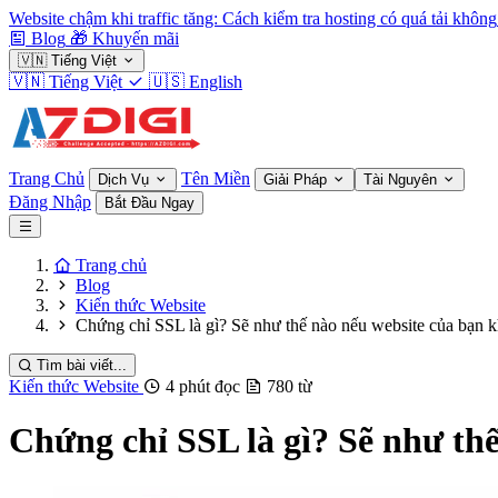
Website chậm khi traffic tăng: Cách kiểm tra hosting có quá tải không
Blog
🎁
Khuyến mãi
🇻🇳
Tiếng Việt
🇻🇳
Tiếng Việt
🇺🇸
English
Trang Chủ
Tên Miền
Dịch Vụ
Giải Pháp
Tài Nguyên
Đăng Nhập
Bắt Đầu Ngay
Trang chủ
Blog
Kiến thức Website
Chứng chỉ SSL là gì? Sẽ như thế nào nếu website của bạn
Tìm bài viết...
Kiến thức Website
4 phút đọc
780 từ
Chứng chỉ SSL là gì? Sẽ như th