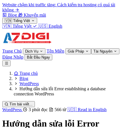
Website chậm khi traffic tăng: Cách kiểm tra hosting có quá tải
không
Blog
🎁
Khuyến mãi
🇻🇳
Tiếng Việt
🇻🇳
Tiếng Việt
🇺🇸
English
Trang Chủ
Tên Miền
Dịch Vụ
Giải Pháp
Tài Nguyên
Đăng Nhập
Bắt Đầu Ngay
Trang chủ
Blog
WordPress
Hướng dẫn sửa lỗi Error establishing a database
connection WordPress
Tìm bài viết...
WordPress
3 phút đọc
566 từ
🇺🇸
Read in English
Hướng dẫn sửa lỗi Error