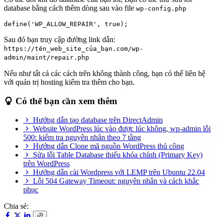
database bằng cách thêm dòng sau vào file
wp-config.php
define('WP_ALLOW_REPAIR', true);
Sau đó bạn truy cập đường link dẫn:
https://tên_web_site_của_bạn.com/wp-
admin/maint/repair.php
Nếu như tất cả các cách trên không thành công, bạn có thể liên hệ
với quản trị hosting kiểm tra thêm cho bạn.
Có thể bạn cần xem thêm
Hướng dẫn tạo database trên DirectAdmin
Website WordPress lúc vào được lúc không, wp-admin lỗi
500: kiểm tra nguyên nhân theo 7 tầng
Hướng dẫn Clone mã nguồn WordPress thủ công
Sửa lỗi Table Database thiếu khóa chính (Primary Key)
trên WordPress
Hướng dẫn cài Wordpress với LEMP trên Ubuntu 22.04
Lỗi 504 Gateway Timeout: nguyên nhân và cách khắc
phục
Chia sẻ: