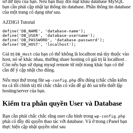
sở dữ liệu của bạn. Nếu bạn thay đổi mật khẩu database MySQL
bạn cần phải cập nhật lại thông tin database. Phần thông tin database
của một trang có dạng như sau.
AZDIGI Tutorial
define('DB_NAME', 'database-name');

define('DB_USER', 'database-username');

define('DB_PASSWORD', 'database-password');

define('DB_HOST', 'localhost');    
Giá trị
của bạn có thể không là localhost mà tùy thuộc vào
DB_Host
host, nó sẽ khác nhau, thường share hosting có giá trị là localhost .
Còn nếu bạn sử dụng mysql remote từ một trang khác bạn có thể
cần để ý cập nhật cho đúng.
Nếu mọi thứ trong file
đều đúng (chắc chắn kiểm
wp-config.php
tra cả lỗi chính tả) thì chắc chắn có vấn đề gì đó sai trên thiết lập
hosting/server của bạn.
Kiểm tra phân quyền User và Database
Bạn cần phải chắc chắc rằng user cấu hình trong
wp-config.php
phải có đầy đủ quyền thao tác với database. Và ở trong cPanel bạn
thực hiện cập nhật quyền như sau