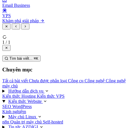
Email Business
VPS
Khám phá giải pháp
1 / 1
Tìm bài viết...
⌘
K
Chuyên mục
Tất cả bài viết
Chưa được phân loại
Công cụ
Công nghệ
Công nghệ
máy chủ
Hướng dẫn dịch vụ
Kiến thức Hosting
Kiến thức VPS
Kiến thức Website
SEO
WordPress
Kinh nghiệm
Máy chủ Linux
n8n
Quản trị máy chủ
Self-hosted
Tin tức AZDIGI