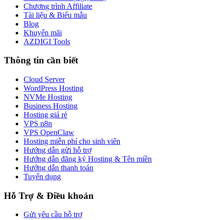
Chương trình Affiliate
Tài liệu & Biểu mẫu
Blog
Khuyến mãi
AZDIGI Tools
Thông tin cần biết
Cloud Server
WordPress Hosting
NVMe Hosting
Business Hosting
Hosting giá rẻ
VPS n8n
VPS OpenClaw
Hosting miễn phí cho sinh viên
Hướng dẫn gửi hỗ trợ
Hướng dẫn đăng ký Hosting & Tên miền
Hướng dẫn thanh toán
Tuyển dụng
Hỗ Trợ & Điều khoản
Gửi yêu cầu hỗ trợ