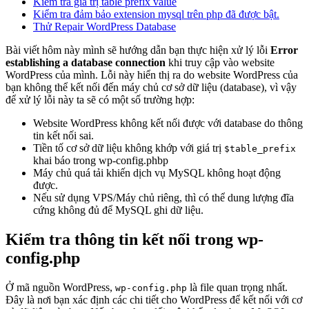
Kiểm tra giá trị table prefix value
Kiểm tra đảm bảo extension mysql trên php đã được bật.
Thử Repair WordPress Database
Bài viết hôm này mình sẽ hướng dẫn bạn thực hiện xử lý lỗi
Error
establishing a database connection
khi truy cập vào website
WordPress của mình. Lỗi này hiển thị ra do website WordPress của
bạn không thể kết nối đến máy chủ cơ sở dữ liệu (database), vì vậy
để xử lý lỗi này ta sẽ có một số trường hợp:
Website WordPress không kết nối được với database do thông
tin kết nối sai.
Tiền tố cơ sở dữ liệu không khớp với giá trị
$table_prefix
khai báo trong wp-config.phbp
Máy chủ quá tải khiến dịch vụ MySQL không hoạt động
được.
Nếu sử dụng VPS/Máy chủ riêng, thì có thể dung lượng đĩa
cứng không đủ để MySQL ghi dữ liệu.
Kiểm tra thông tin kết nối trong wp-
config.php
Ở mã nguồn WordPress,
là file quan trọng nhất.
wp-config.php
Đây là nơi bạn xác định các chi tiết cho WordPress để kết nối với cơ