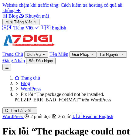
Website chậm khi traffic tăng: Cách kiểm tra hosting có quá tải
không
Blog
🎁
Khuyến mãi
🇻🇳
Tiếng Việt
🇻🇳
Tiếng Việt
🇺🇸
English
Trang Chủ
Tên Miền
Dịch Vụ
Giải Pháp
Tài Nguyên
Đăng Nhập
Bắt Đầu Ngay
Trang chủ
Blog
WordPress
Fix lỗi “The package could not be installed.
PCLZIP_ERR_BAD_FORMAT” trên WordPress
Tìm bài viết...
WordPress
2 phút đọc
265 từ
🇺🇸
Read in English
Fix lỗi “The package could not