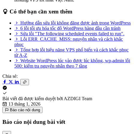
Có thể bạn cần xem thêm
Hướng dẫn sửa lỗi không đăng được ảnh trong WordPress
6 lỗi tối ưu hóa tốc độ WordPress hàng đầu cần tránh
Sửa lỗi "The following scheduled events failed to run".
Lỗi ERR_CACHE_MISS: nguyên nhân và cách khắc
phục
Tổng hợp lỗi hiệu năng VPS phổ biến và cách khắc phục
từ A-Z
Website WordPress lúc vào được lúc không, wp-admin lỗi
500: kiểm tra nguyên nhân theo 7 tầng
Chia sẻ:
Bài viết đã được kiểm duyệt bởi
AZDIGI Team
13 tháng 1, 2026
Báo cáo nội dung
Báo cáo nội dung bài viết