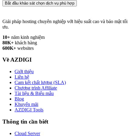
Bắt đầu khảo sát chọn dịch vụ phù hợp
Giải pháp hosting chuyên nghiệp với hiệu suất cao và bảo mật tối
ưu.
10+
năm kinh nghiệm
80K+
khách hàng
600K+
websites
Về AZDIGI
Giới thiệu
Liên hệ
Cam kết chất lượng (SLA)
Chương trình Affiliate
Tài liệu & Biểu mẫu
Blog
Khuyến mãi
AZDIGI Tools
Thông tin cần biết
Cloud Server