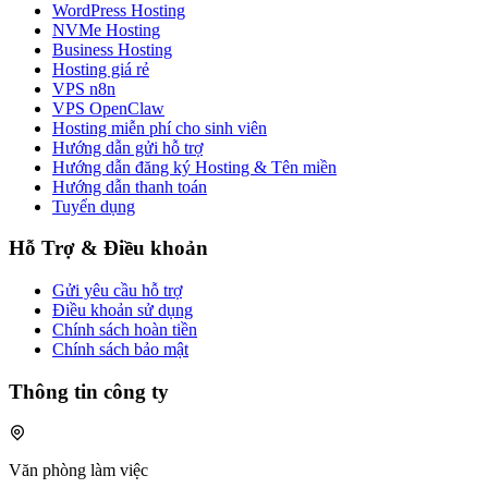
WordPress Hosting
NVMe Hosting
Business Hosting
Hosting giá rẻ
VPS n8n
VPS OpenClaw
Hosting miễn phí cho sinh viên
Hướng dẫn gửi hỗ trợ
Hướng dẫn đăng ký Hosting & Tên miền
Hướng dẫn thanh toán
Tuyển dụng
Hỗ Trợ & Điều khoản
Gửi yêu cầu hỗ trợ
Điều khoản sử dụng
Chính sách hoàn tiền
Chính sách bảo mật
Thông tin công ty
Văn phòng làm việc