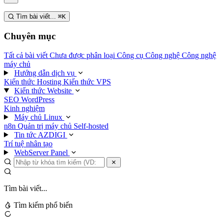
Tìm bài viết...
⌘
K
Chuyên mục
Tất cả bài viết
Chưa được phân loại
Công cụ
Công nghệ
Công nghệ
máy chủ
Hướng dẫn dịch vụ
Kiến thức Hosting
Kiến thức VPS
Kiến thức Website
SEO
WordPress
Kinh nghiệm
Máy chủ Linux
n8n
Quản trị máy chủ
Self-hosted
Tin tức AZDIGI
Trí tuệ nhân tạo
WebServer Panel
Tìm bài viết...
Tìm kiếm phổ biến