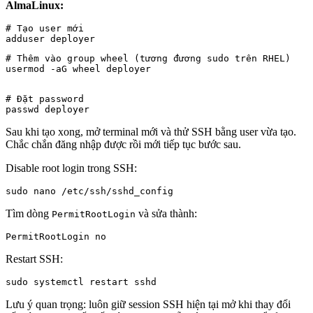
AlmaLinux:
# Tạo user mới

# Thêm vào group wheel (tương đương sudo trên RHEL)

usermod -aG wheel deployer
# Đặt password

passwd deployer
Sau khi tạo xong, mở terminal mới và thử SSH bằng user vừa tạo.
Chắc chắn đăng nhập được rồi mới tiếp tục bước sau.
Disable root login trong SSH:
sudo nano /etc/ssh/sshd_config
Tìm dòng
và sửa thành:
PermitRootLogin
PermitRootLogin no
Restart SSH:
sudo systemctl restart sshd
Lưu ý quan trọng: luôn giữ session SSH hiện tại mở khi thay đổi