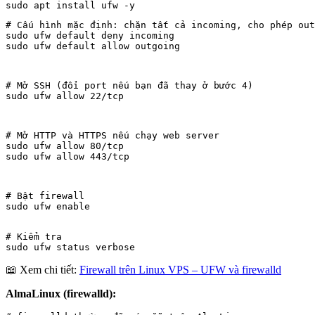
# Cấu hình mặc định: chặn tất cả incoming, cho phép out
sudo ufw default deny incoming

sudo ufw default allow outgoing
# Mở SSH (đổi port nếu bạn đã thay ở bước 4)

sudo ufw allow 22/tcp
# Mở HTTP và HTTPS nếu chạy web server

sudo ufw allow 80/tcp

sudo ufw allow 443/tcp
# Bật firewall

sudo ufw enable
# Kiểm tra

sudo ufw status verbose
📖 Xem chi tiết:
Firewall trên Linux VPS – UFW và firewalld
AlmaLinux (firewalld):