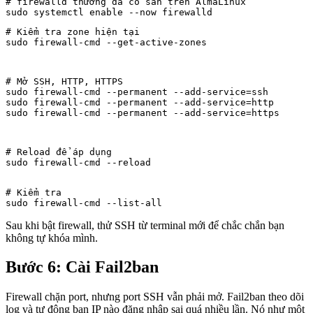
# firewalld thường đã có sẵn trên AlmaLinux

# Kiểm tra zone hiện tại

sudo firewall-cmd --get-active-zones
# Mở SSH, HTTP, HTTPS

sudo firewall-cmd --permanent --add-service=ssh

sudo firewall-cmd --permanent --add-service=http

sudo firewall-cmd --permanent --add-service=https
# Reload để áp dụng

sudo firewall-cmd --reload
# Kiểm tra

sudo firewall-cmd --list-all
Sau khi bật firewall, thử SSH từ terminal mới để chắc chắn bạn
không tự khóa mình.
Bước 6: Cài Fail2ban
Firewall chặn port, nhưng port SSH vẫn phải mở. Fail2ban theo dõi
log và tự động ban IP nào đăng nhập sai quá nhiều lần. Nó như một