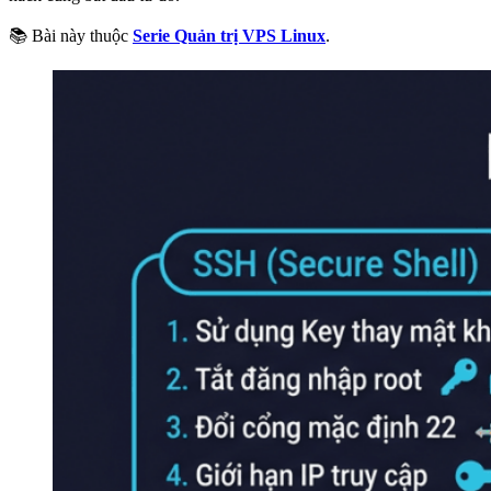
1. VPS Linux là gì và đăng nhập SSH lần đầu
📚 Bài này thuộc
Serie Quản trị VPS Linux
.
2. Cấu trúc thư mục Linux – Mọi thứ nằm ở đâu trên
VPS
3. Quản lý file và thư mục trên Linux – Lệnh cơ bản cho
VPS
4. Hướng dẫn sử dụng lệnh cp sao chép trong Linux
5. Quyền file và thư mục trên Linux – chmod, chown và
rwx
6. Hướng dẫn sử dụng lệnh chattr trong Linux
7. User, Group và Sudo trên Linux – Quản lý tài khoản
VPS
8. Hướng dẫn tạo và sử dụng SSH Key
9. Quản lý package trên Linux – apt và dnf cho VPS
10. Quản lý process trên Linux – ps, kill, htop cho VPS
11. Hướng dẫn phân tích, giải thích lệnh TOP trong
Linux
12. Systemd và quản lý service trên Linux VPS
13. Networking cơ bản trên Linux VPS – IP, DNS, curl
và wget
14. 20 lệnh Netstat để quản lý mạng Linux
15. 12 lệnh ss trên Linux hữu ích
16. Hướng dẫn sử dụng Ping và Tracert
17. Hướng dẫn cấu hình Static IP trên Ubuntu và
AlmaLinux