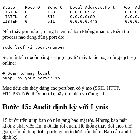
State    Recv-Q   Send-Q   Local Address:Port   Peer Ad
LISTEN   0        128      0.0.0.0:22            0.0.0.
LISTEN   0        511      0.0.0.0:80            0.0.0.
LISTEN   0        511      0.0.0.0:443           0.0.0.
Nếu thấy port nào lạ đang listen mà bạn không nhận ra, kiểm tra
process nào đang dùng port đó:
sudo lsof -i :port-number
Scan từ bên ngoài bằng
(chạy từ máy khác hoặc dùng dịch vụ
nmap
online):
# Scan từ máy local

nmap -sV your-server-ip
Mục tiêu: chỉ thấy đúng các port bạn cố ý mở (SSH, HTTP,
HTTPS). Nếu thấy port lạ, hãy tìm hiểu và đóng lại.
Bước 15: Audit định kỳ với Lynis
15 bước trên giúp bạn có nền tảng bảo mật tốt. Nhưng bảo mật
không phải việc làm một lần rồi quên. Hệ thống thay đổi theo thời
gian, cấu hình bị drift, package mới được cài thêm. Bạn cần audit
định kỳ.