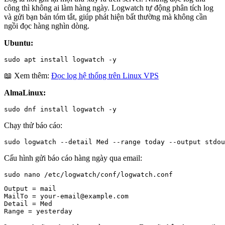
công thì không ai làm hàng ngày. Logwatch tự động phân tích log
và gửi bạn bản tóm tắt, giúp phát hiện bất thường mà không cần
ngồi đọc hàng nghìn dòng.
Ubuntu:
sudo apt install logwatch -y
📖 Xem thêm:
Đọc log hệ thống trên Linux VPS
AlmaLinux:
sudo dnf install logwatch -y
Chạy thử báo cáo:
sudo logwatch --detail Med --range today --output stdou
Cấu hình gửi báo cáo hàng ngày qua email:
sudo nano /etc/logwatch/conf/logwatch.conf
Output = mail

MailTo = your-email@example.com

Detail = Med

Range = yesterday