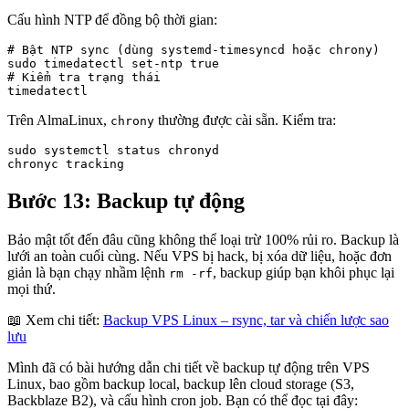
Cấu hình NTP để đồng bộ thời gian:
# Bật NTP sync (dùng systemd-timesyncd hoặc chrony)

sudo timedatectl set-ntp true

# Kiểm tra trạng thái

timedatectl
Trên AlmaLinux,
thường được cài sẵn. Kiểm tra:
chrony
sudo systemctl status chronyd

chronyc tracking
Bước 13: Backup tự động
Bảo mật tốt đến đâu cũng không thể loại trừ 100% rủi ro. Backup là
lưới an toàn cuối cùng. Nếu VPS bị hack, bị xóa dữ liệu, hoặc đơn
giản là bạn chạy nhầm lệnh
, backup giúp bạn khôi phục lại
rm -rf
mọi thứ.
📖 Xem chi tiết:
Backup VPS Linux – rsync, tar và chiến lược sao
lưu
Mình đã có bài hướng dẫn chi tiết về backup tự động trên VPS
Linux, bao gồm backup local, backup lên cloud storage (S3,
Backblaze B2), và cấu hình cron job. Bạn có thể đọc tại đây: