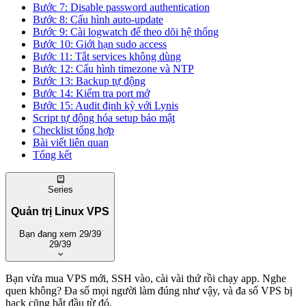
Bước 7: Disable password authentication
Bước 8: Cấu hình auto-update
Bước 9: Cài logwatch để theo dõi hệ thống
Bước 10: Giới hạn sudo access
Bước 11: Tắt services không dùng
Bước 12: Cấu hình timezone và NTP
Bước 13: Backup tự động
Bước 14: Kiểm tra port mở
Bước 15: Audit định kỳ với Lynis
Script tự động hóa setup bảo mật
Checklist tổng hợp
Bài viết liên quan
Tổng kết
Series
Quản trị Linux VPS
Bạn đang xem
29/39
29/39
Xem trang series
·
Tất cả series
Bạn vừa mua VPS mới, SSH vào, cài vài thứ rồi chạy app. Nghe
quen không? Đa số mọi người làm đúng như vậy, và đa số VPS bị
Cơ bản
hack cũng bắt đầu từ đó.