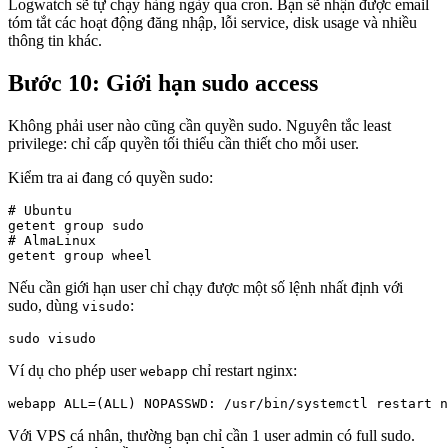
Logwatch sẽ tự chạy hàng ngày qua cron. Bạn sẽ nhận được email
tóm tắt các hoạt động đăng nhập, lỗi service, disk usage và nhiều
thông tin khác.
Bước 10: Giới hạn sudo access
Không phải user nào cũng cần quyền sudo. Nguyên tắc least
privilege: chỉ cấp quyền tối thiểu cần thiết cho mỗi user.
Kiểm tra ai đang có quyền sudo:
# Ubuntu

getent group sudo

# AlmaLinux

getent group wheel
Nếu cần giới hạn user chỉ chạy được một số lệnh nhất định với
sudo, dùng
:
visudo
sudo visudo
Ví dụ cho phép user
chỉ restart nginx:
webapp
webapp ALL=(ALL) NOPASSWD: /usr/bin/systemctl restart n
Với VPS cá nhân, thường bạn chỉ cần 1 user admin có full sudo.