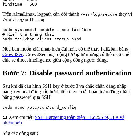
findtime = 600
Trên AlmaLinux, logpath cần đổi thành
thay vì
/var/log/secure
.
/var/log/auth.log
sudo systemctl enable --now fail2ban

# Kiểm tra trạng thái

sudo fail2ban-client status sshd
Nếu bạn muốn giải pháp hiện đại hơn, có thể thay Fail2ban bằng
CrowdSec
. CrowdSec hoạt động tương tự nhưng có thêm cơ chế
chia sẻ threat intelligence giữa cộng đồng người dùng.
Bước 7: Disable password authentication
Sau khi đã cấu hình SSH key ở bước 3 và chắc chắn đăng nhập
bằng key hoạt động tốt, bước tiếp theo là tắt hoàn toàn đăng nhập
bằng password qua SSH.
sudo nano /etc/ssh/sshd_config
📖 Xem chi tiết:
SSH Hardening toàn diện – Ed25519, 2FA và
nhiều hơn
Sửa các dòng sau: