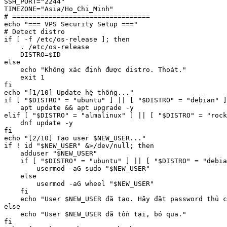
SSH_PORT="2244"

TIMEZONE="Asia/Ho_Chi_Minh"

# ==================================

echo "=== VPS Security Setup ==="

# Detect distro

if [ -f /etc/os-release ]; then

    . /etc/os-release

    DISTRO=$ID

else

    echo "Không xác định được distro. Thoát."

    exit 1

fi

echo "[1/10] Update hệ thống..."

if [ "$DISTRO" = "ubuntu" ] || [ "$DISTRO" = "debian" ]
    apt update && apt upgrade -y

elif [ "$DISTRO" = "almalinux" ] || [ "$DISTRO" = "rock
    dnf update -y

fi

echo "[2/10] Tạo user $NEW_USER..."

if ! id "$NEW_USER" &>/dev/null; then

    adduser "$NEW_USER"

    if [ "$DISTRO" = "ubuntu" ] || [ "$DISTRO" = "debia
        usermod -aG sudo "$NEW_USER"

    else

        usermod -aG wheel "$NEW_USER"

    fi

    echo "User $NEW_USER đã tạo. Hãy đặt password thủ c
else

    echo "User $NEW_USER đã tồn tại, bỏ qua."

fi
