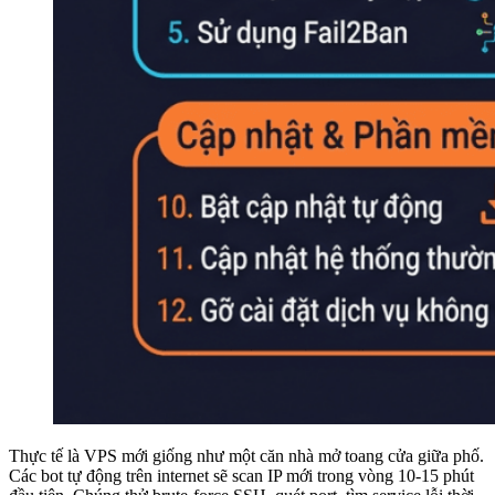
18. Firewall trên Linux VPS – UFW và firewalld từ cơ
bản đến thực tế
Nâng cao
19. Đọc log hệ thống trên Linux VPS – journalctl và
/var/log
20. Grep, Pipe và Redirect trên Linux – Xử lý text như
pro
21. Quản lý disk trên Linux VPS – kiểm tra dung lượng,
mount, lsblk, fdisk và mở rộng ổ đĩa
22. Backup VPS Linux – rsync, tar và chiến lược sao lưu
toàn diện
23. Hướng dẫn rsync dữ liệu giữa hai máy chủ không
cần mật khẩu
24. Lệnh backup/import database MySQL/PostgreSQL
trên máy chủ Linux
25. Shell Scripting cơ bản trên Linux – Tự động hóa tác
vụ VPS
26. Tạo Bot cảnh báo đăng nhập SSH qua Telegram
27. Tạo script Monitor tài nguyên VPS và thông báo qua
Telegram
28. Tạo Script khởi động lại MySQL khi bị stop trên máy
Thực tế là VPS mới giống như một căn nhà mở toang cửa giữa phố.
chủ Linux
Các bot tự động trên internet sẽ scan IP mới trong vòng 10-15 phút
30. Troubleshooting VPS Linux – Cách xủ lý sự cố VPS