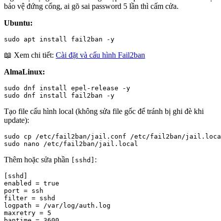
bảo vệ đứng cổng, ai gõ sai password 5 lần thì cấm cửa.
Ubuntu:
sudo apt install fail2ban -y
📖 Xem chi tiết:
Cài đặt và cấu hình Fail2ban
AlmaLinux:
sudo dnf install epel-release -y

sudo dnf install fail2ban -y
Tạo file cấu hình local (không sửa file gốc để tránh bị ghi đè khi
update):
sudo cp /etc/fail2ban/jail.conf /etc/fail2ban/jail.loca
sudo nano /etc/fail2ban/jail.local
Thêm hoặc sửa phần
:
[sshd]
[sshd]

enabled = true

port = ssh

filter = sshd

logpath = /var/log/auth.log

maxretry = 5

bantime = 3600
