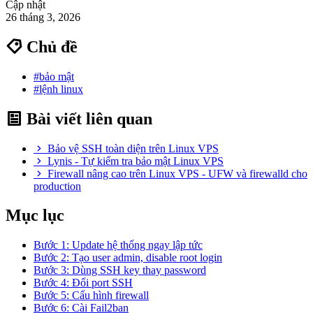
Cập nhật
26 tháng 3, 2026
Chủ đề
#bảo mật
#lệnh linux
Bài viết liên quan
Bảo vệ SSH toàn diện trên Linux VPS
Lynis - Tự kiểm tra bảo mật Linux VPS
Firewall nâng cao trên Linux VPS - UFW và firewalld cho
production
Mục lục
Bước 1: Update hệ thống ngay lập tức
Bước 2: Tạo user admin, disable root login
Bước 3: Dùng SSH key thay password
Bước 4: Đổi port SSH
Bước 5: Cấu hình firewall
Bước 6: Cài Fail2ban