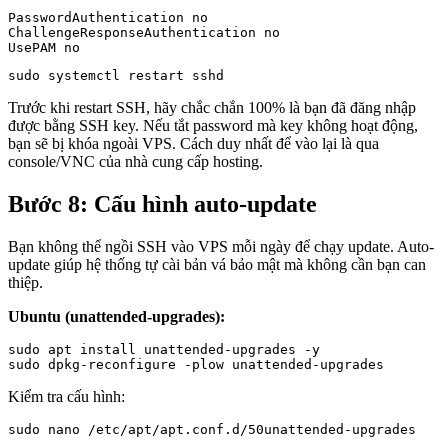
PasswordAuthentication no

ChallengeResponseAuthentication no

UsePAM no
sudo systemctl restart sshd
Trước khi restart SSH, hãy chắc chắn 100% là bạn đã đăng nhập
được bằng SSH key. Nếu tắt password mà key không hoạt động,
bạn sẽ bị khóa ngoài VPS. Cách duy nhất để vào lại là qua
console/VNC của nhà cung cấp hosting.
Bước 8: Cấu hình auto-update
Bạn không thể ngồi SSH vào VPS mỗi ngày để chạy update. Auto-
update giúp hệ thống tự cài bản vá bảo mật mà không cần bạn can
thiệp.
Ubuntu (unattended-upgrades):
sudo apt install unattended-upgrades -y

sudo dpkg-reconfigure -plow unattended-upgrades
Kiểm tra cấu hình:
sudo nano /etc/apt/apt.conf.d/50unattended-upgrades