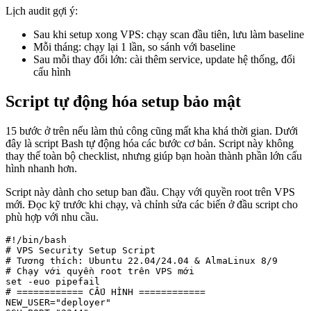
Lịch audit gợi ý:
Sau khi setup xong VPS: chạy scan đầu tiên, lưu làm baseline
Mỗi tháng: chạy lại 1 lần, so sánh với baseline
Sau mỗi thay đổi lớn: cài thêm service, update hệ thống, đổi
cấu hình
Script tự động hóa setup bảo mật
15 bước ở trên nếu làm thủ công cũng mất kha khá thời gian. Dưới
đây là script Bash tự động hóa các bước cơ bản. Script này không
thay thế toàn bộ checklist, nhưng giúp bạn hoàn thành phần lớn cấu
hình nhanh hơn.
Script này dành cho setup ban đầu. Chạy với quyền root trên VPS
mới. Đọc kỹ trước khi chạy, và chỉnh sửa các biến ở đầu script cho
phù hợp với nhu cầu.
#!/bin/bash

# VPS Security Setup Script

# Tương thích: Ubuntu 22.04/24.04 & AlmaLinux 8/9

# Chạy với quyền root trên VPS mới

set -euo pipefail

# ============ CẤU HÌNH ============

NEW_USER="deployer"
