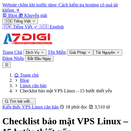
Website chậm khi traffic tăng: Cách kiểm tra hosting có quá tải
không
Blog
🎁
Khuyến mãi
🇻🇳
Tiếng Việt
🇻🇳
Tiếng Việt
🇺🇸
English
Trang Chủ
Tên Miền
Dịch Vụ
Giải Pháp
Tài Nguyên
Đăng Nhập
Bắt Đầu Ngay
Trang chủ
Blog
Linux căn bản
Checklist bảo mật VPS Linux – 15 bước thiết yếu
Tìm bài viết...
Kiến thức VPS
Linux căn bản
18 phút đọc
3,510 từ
Checklist bảo mật VPS Linux –