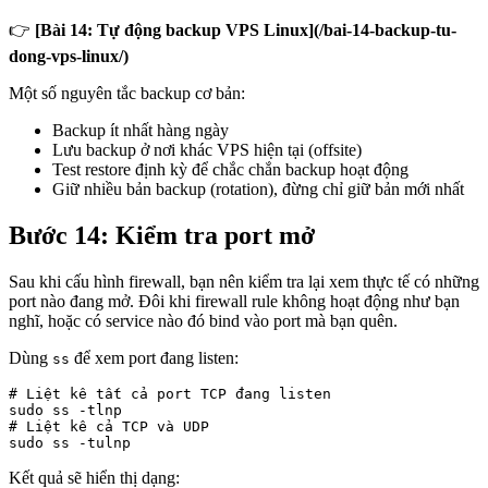
👉
[Bài 14: Tự động backup VPS Linux](/bai-14-backup-tu-
dong-vps-linux/)
Một số nguyên tắc backup cơ bản:
Backup ít nhất hàng ngày
Lưu backup ở nơi khác VPS hiện tại (offsite)
Test restore định kỳ để chắc chắn backup hoạt động
Giữ nhiều bản backup (rotation), đừng chỉ giữ bản mới nhất
Bước 14: Kiểm tra port mở
Sau khi cấu hình firewall, bạn nên kiểm tra lại xem thực tế có những
port nào đang mở. Đôi khi firewall rule không hoạt động như bạn
nghĩ, hoặc có service nào đó bind vào port mà bạn quên.
Dùng
để xem port đang listen:
ss
# Liệt kê tất cả port TCP đang listen

sudo ss -tlnp

# Liệt kê cả TCP và UDP

sudo ss -tulnp
Kết quả sẽ hiển thị dạng: