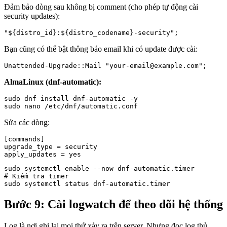
Đảm bảo dòng sau không bị comment (cho phép tự động cài
security updates):
"${distro_id}:${distro_codename}-security";
Bạn cũng có thể bật thông báo email khi có update được cài:
Unattended-Upgrade::Mail "your-email@example.com";
AlmaLinux (dnf-automatic):
sudo dnf install dnf-automatic -y

sudo nano /etc/dnf/automatic.conf
Sửa các dòng:
[commands]

upgrade_type = security

apply_updates = yes
sudo systemctl enable --now dnf-automatic.timer

# Kiểm tra timer

sudo systemctl status dnf-automatic.timer
Bước 9: Cài logwatch để theo dõi hệ thống
Log là nơi ghi lại mọi thứ xảy ra trên server. Nhưng đọc log thủ