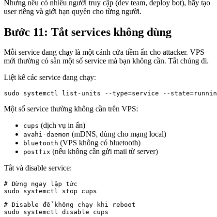
Nhưng nếu có nhiều người truy cập (dev team, deploy bot), hãy tạo
user riêng và giới hạn quyền cho từng người.
Bước 11: Tắt services không dùng
Mỗi service đang chạy là một cánh cửa tiềm ẩn cho attacker. VPS
mới thường có sẵn một số service mà bạn không cần. Tắt chúng đi.
Liệt kê các service đang chạy:
sudo systemctl list-units --type=service --state=runnin
Một số service thường không cần trên VPS:
(dịch vụ in ấn)
cups
(mDNS, dùng cho mạng local)
avahi-daemon
(VPS không có bluetooth)
bluetooth
(nếu không cần gửi mail từ server)
postfix
Tắt và disable service:
# Dừng ngay lập tức

# Disable để không chạy khi reboot

sudo systemctl disable cups