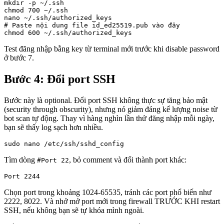
mkdir -p ~/.ssh

chmod 700 ~/.ssh

nano ~/.ssh/authorized_keys

# Paste nội dung file id_ed25519.pub vào đây

chmod 600 ~/.ssh/authorized_keys
Test đăng nhập bằng key từ terminal mới trước khi disable password
ở bước 7.
Bước 4: Đổi port SSH
Bước này là optional. Đổi port SSH không thực sự tăng bảo mật
(security through obscurity), nhưng nó giảm đáng kể lượng noise từ
bot scan tự động. Thay vì hàng nghìn lần thử đăng nhập mỗi ngày,
bạn sẽ thấy log sạch hơn nhiều.
sudo nano /etc/ssh/sshd_config
Tìm dòng
, bỏ comment và đổi thành port khác:
#Port 22
Port 2244
Chọn port trong khoảng 1024-65535, tránh các port phổ biến như
2222, 8022. Và nhớ mở port mới trong firewall TRƯỚC KHI restart
SSH, nếu không bạn sẽ tự khóa mình ngoài.