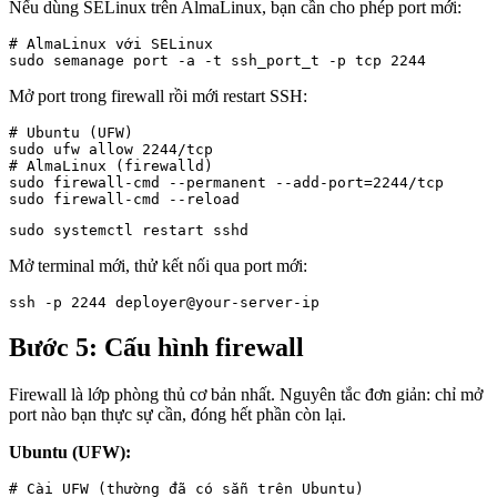
Nếu dùng SELinux trên AlmaLinux, bạn cần cho phép port mới:
# AlmaLinux với SELinux

sudo semanage port -a -t ssh_port_t -p tcp 2244
Mở port trong firewall rồi mới restart SSH:
# Ubuntu (UFW)

sudo ufw allow 2244/tcp

# AlmaLinux (firewalld)

sudo firewall-cmd --permanent --add-port=2244/tcp

sudo firewall-cmd --reload
sudo systemctl restart sshd
Mở terminal mới, thử kết nối qua port mới:
ssh -p 2244 deployer@your-server-ip
Bước 5: Cấu hình firewall
Firewall là lớp phòng thủ cơ bản nhất. Nguyên tắc đơn giản: chỉ mở
port nào bạn thực sự cần, đóng hết phần còn lại.
Ubuntu (UFW):
# Cài UFW (thường đã có sẵn trên Ubuntu)
