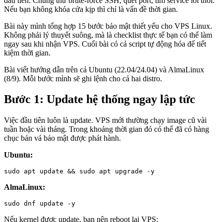
đầu tiên. Chúng thử brute-force SSH, quét port, tìm service lỗi thời.
phổ biến
Nếu bạn không khóa cửa kịp thì chỉ là vấn đề thời gian.
Bài này mình tổng hợp 15 bước bảo mật thiết yếu cho VPS Linux.
Bảo mật
Không phải lý thuyết suông, mà là checklist thực tế bạn có thể làm
ngay sau khi nhận VPS. Cuối bài có cả script tự động hóa để tiết
29. Checklist bảo mật VPS Linux – 15 bước thiết yếu
kiệm thời gian.
31. Tổng quan bảo mật VPS Linux – Hiểu rõ mối nguy
trước khi phòng thủ
Bài viết hướng dẫn trên cả Ubuntu (22.04/24.04) và AlmaLinux
32. Bảo vệ SSH toàn diện trên Linux VPS
(8/9). Mỗi bước mình sẽ ghi lệnh cho cả hai distro.
33. User và Permission nâng cao trên Linux VPS – Least
Privilege
Bước 1: Update hệ thống ngay lập tức
34. Firewall nâng cao trên Linux VPS – UFW và
firewalld cho production
35. CrowdSec trên Linux VPS – IDS thế hệ mới thay thế
Việc đầu tiên luôn là update. VPS mới thường chạy image cũ vài
Fail2ban
tuần hoặc vài tháng. Trong khoảng thời gian đó có thể đã có hàng
36. Cập nhật hệ thống tự động trên Linux VPS –
chục bản vá bảo mật được phát hành.
unattended-upgrades và dnf-automatic
37. Logging, Monitoring và IDS trên Linux VPS –
Ubuntu:
auditd, AIDE và Wazuh
38. Lynis – Tự kiểm tra bảo mật Linux VPS
sudo apt update && sudo apt upgrade -y
39. Backup và phục hồi sự cố cho VPS Linux – Kế
AlmaLinux:
hoạch toàn diện
sudo dnf update -y
Nếu kernel được update, bạn nên reboot lại VPS: