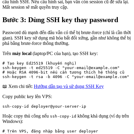
cấu hình SSH. Nếu cấu hình sai, bạn vẫn còn session cũ để sửa lại.
Mất session sẽ mất quyền truy cập.
Bước 3: Dùng SSH key thay password
Password dù mạnh đến đâu vẫn có thể bị brute-force (chỉ là cần thời
gian). SSH key sử dụng mã hóa bất đối xứng, gần như không thể bị
phá bằng brute-force thông thường.
Trên
máy local
(laptop/PC của bạn), tạo SSH key:
# Tạo key Ed25519 (khuyến nghị)

ssh-keygen -t ed25519 -C "your-email@example.com"

# Hoặc RSA 4096-bit nếu cần tương thích hệ thống cũ

ssh-keygen -t rsa -b 4096 -C "your-email@example.com"
📖 Xem chi tiết:
Hướng dẫn tạo và sử dụng SSH Key
Copy public key lên VPS:
ssh-copy-id deployer@your-server-ip
Hoặc copy thủ công nếu
không khả dụng (ví dụ trên
ssh-copy-id
Windows):
# Trên VPS, đăng nhập bằng user deployer
