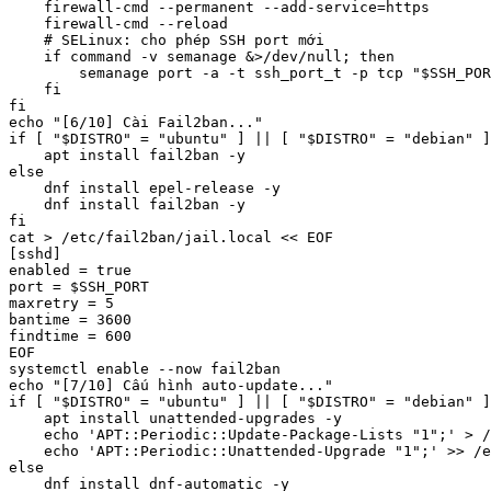
    firewall-cmd --permanent --add-service=https

    firewall-cmd --reload

    # SELinux: cho phép SSH port mới

    if command -v semanage &>/dev/null; then

        semanage port -a -t ssh_port_t -p tcp "$SSH_POR
    fi

fi

echo "[6/10] Cài Fail2ban..."

if [ "$DISTRO" = "ubuntu" ] || [ "$DISTRO" = "debian" ]
    apt install fail2ban -y

else

    dnf install epel-release -y

    dnf install fail2ban -y

fi

cat > /etc/fail2ban/jail.local << EOF

[sshd]

enabled = true

port = $SSH_PORT

maxretry = 5

bantime = 3600

findtime = 600

EOF

systemctl enable --now fail2ban

echo "[7/10] Cấu hình auto-update..."

if [ "$DISTRO" = "ubuntu" ] || [ "$DISTRO" = "debian" ]
    apt install unattended-upgrades -y

    echo 'APT::Periodic::Update-Package-Lists "1";' > /
    echo 'APT::Periodic::Unattended-Upgrade "1";' >> /e
else

    dnf install dnf-automatic -y
