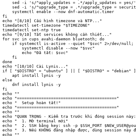
    sed -i 's/^apply_updates = .*/apply_updates = yes/'
    sed -i 's/^upgrade_type = .*/upgrade_type = securit
    systemctl enable --now dnf-automatic.timer

fi

echo "[8/10] Cấu hình timezone và NTP..."

timedatectl set-timezone "$TIMEZONE"

timedatectl set-ntp true

echo "[9/10] Tắt services không cần thiết..."

for svc in cups avahi-daemon bluetooth; do

    if systemctl is-active --quiet "$svc" 2>/dev/null; 
        systemctl disable --now "$svc"

        echo "Đã tắt: $svc"

    fi

done

echo "[10/10] Cài Lynis..."

if [ "$DISTRO" = "ubuntu" ] || [ "$DISTRO" = "debian" ]
    apt install lynis -y

else

    dnf install lynis -y

fi

echo ""

echo "========================================="

echo "  Setup hoàn tất!"

echo "========================================="

echo ""

echo "QUAN TRỌNG - Kiểm tra trước khi đóng session này:
echo "  1. Mở terminal mới"

echo "  2. SSH bằng key: ssh -p $SSH_PORT $NEW_USER@you
echo "  3. Nếu KHÔNG đăng nhập được, dùng session này đ
echo ""
