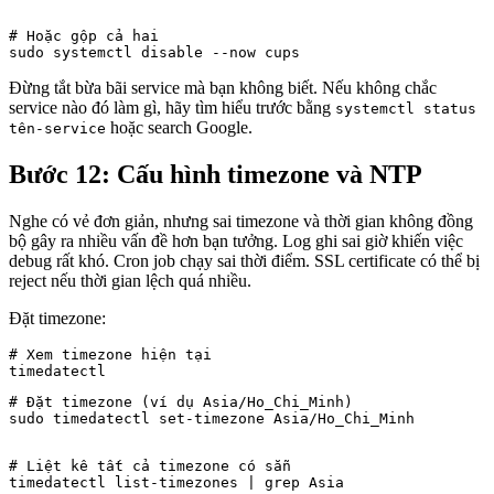
# Hoặc gộp cả hai

sudo systemctl disable --now cups
Đừng tắt bừa bãi service mà bạn không biết. Nếu không chắc
service nào đó làm gì, hãy tìm hiểu trước bằng
systemctl status
hoặc search Google.
tên-service
Bước 12: Cấu hình timezone và NTP
Nghe có vẻ đơn giản, nhưng sai timezone và thời gian không đồng
bộ gây ra nhiều vấn đề hơn bạn tưởng. Log ghi sai giờ khiến việc
debug rất khó. Cron job chạy sai thời điểm. SSL certificate có thể bị
reject nếu thời gian lệch quá nhiều.
Đặt timezone:
# Xem timezone hiện tại

# Đặt timezone (ví dụ Asia/Ho_Chi_Minh)

sudo timedatectl set-timezone Asia/Ho_Chi_Minh
# Liệt kê tất cả timezone có sẵn

timedatectl list-timezones | grep Asia