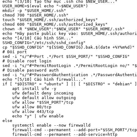
echo "[3/10] Tạo thư mục .ssh cho $NEW_USER..."

USER_HOME=$(eval echo "~$NEW_USER")

mkdir -p "$USER_HOME/.ssh"

chmod 700 "$USER_HOME/.ssh"

touch "$USER_HOME/.ssh/authorized_keys"

chmod 600 "$USER_HOME/.ssh/authorized_keys"

chown -R "$NEW_USER":"$NEW_USER" "$USER_HOME/.ssh"

echo "Hãy paste public key vào: $USER_HOME/.ssh/authori
echo "[4/10] Cấu hình SSH..."

SSHD_CONFIG="/etc/ssh/sshd_config"

cp "$SSHD_CONFIG" "${SSHD_CONFIG}.bak.$(date +%Y%m%d)"

# Đổi port

sed -i "s/^#*Port .*/Port $SSH_PORT/" "$SSHD_CONFIG"

# Disable root login

sed -i "s/^#*PermitRootLogin .*/PermitRootLogin no/" "$
# Disable password auth

sed -i "s/^#*PasswordAuthentication .*/PasswordAuthenti
echo "[5/10] Cấu hình firewall..."

if [ "$DISTRO" = "ubuntu" ] || [ "$DISTRO" = "debian" ]
    apt install ufw -y

    ufw default deny incoming

    ufw default allow outgoing

    ufw allow "$SSH_PORT"/tcp

    ufw allow 80/tcp

    ufw allow 443/tcp

    echo "y" | ufw enable

else

    systemctl enable --now firewalld

    firewall-cmd --permanent --add-port="$SSH_PORT"/tcp

    firewall-cmd --permanent --add-service=http
