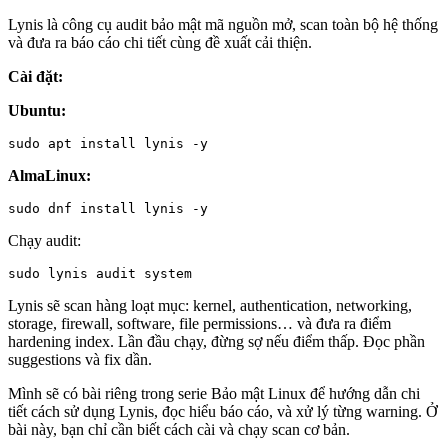
Lynis là công cụ audit bảo mật mã nguồn mở, scan toàn bộ hệ thống
và đưa ra báo cáo chi tiết cùng đề xuất cải thiện.
Cài đặt:
Ubuntu:
sudo apt install lynis -y
AlmaLinux:
sudo dnf install lynis -y
Chạy audit:
sudo lynis audit system
Lynis sẽ scan hàng loạt mục: kernel, authentication, networking,
storage, firewall, software, file permissions… và đưa ra điểm
hardening index. Lần đầu chạy, đừng sợ nếu điểm thấp. Đọc phần
suggestions và fix dần.
Mình sẽ có bài riêng trong serie Bảo mật Linux để hướng dẫn chi
tiết cách sử dụng Lynis, đọc hiểu báo cáo, và xử lý từng warning. Ở
bài này, bạn chỉ cần biết cách cài và chạy scan cơ bản.