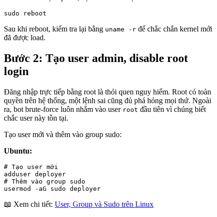
sudo reboot
Sau khi reboot, kiểm tra lại bằng
để chắc chắn kernel mới
uname -r
đã được load.
Bước 2: Tạo user admin, disable root
login
Đăng nhập trực tiếp bằng root là thói quen nguy hiểm. Root có toàn
quyền trên hệ thống, một lệnh sai cũng đủ phá hỏng mọi thứ. Ngoài
ra, bot brute-force luôn nhắm vào user
đầu tiên vì chúng biết
root
chắc user này tồn tại.
Tạo user mới và thêm vào group sudo:
Ubuntu:
# Tạo user mới

adduser deployer

# Thêm vào group sudo

usermod -aG sudo deployer
📖 Xem chi tiết:
User, Group và Sudo trên Linux