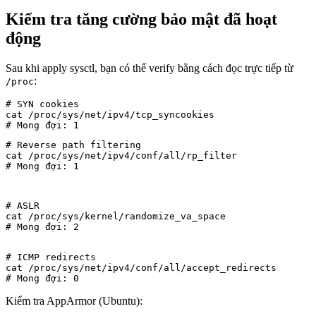
Kiểm tra tăng cường bảo mật đã hoạt
động
Sau khi apply sysctl, bạn có thể verify bằng cách đọc trực tiếp từ
:
/proc
# SYN cookies

cat /proc/sys/net/ipv4/tcp_syncookies

# Reverse path filtering

cat /proc/sys/net/ipv4/conf/all/rp_filter

# Mong đợi: 1
# ASLR

cat /proc/sys/kernel/randomize_va_space

# Mong đợi: 2
# ICMP redirects

cat /proc/sys/net/ipv4/conf/all/accept_redirects

# Mong đợi: 0
Kiểm tra AppArmor (Ubuntu):