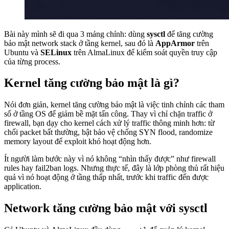
27. Tạo script Monitor tài nguyên VPS và thông báo qua
Telegram
28. Tạo Script khởi động lại MySQL khi bị stop trên máy
Bài này mình sẽ đi qua 3 mảng chính: dùng
sysctl
để tăng cường
chủ Linux
bảo mật network stack ở tầng kernel, sau đó là
AppArmor
trên
30. Troubleshooting VPS Linux – Cách xủ lý sự cố VPS
Ubuntu và
SELinux
trên AlmaLinux để kiểm soát quyền truy cập
phổ biến
của từng process.
Bảo mật
Kernel tăng cường bảo mật là gì?
29. Checklist bảo mật VPS Linux – 15 bước thiết yếu
31. Tổng quan bảo mật VPS Linux – Hiểu rõ mối nguy
Nói đơn giản, kernel tăng cường bảo mật là việc tinh chỉnh các tham
trước khi phòng thủ
số ở tầng OS để giảm bề mặt tấn công. Thay vì chỉ chặn traffic ở
32. Bảo vệ SSH toàn diện trên Linux VPS
firewall, bạn dạy cho kernel cách xử lý traffic thông minh hơn: từ
33. User và Permission nâng cao trên Linux VPS – Least
chối packet bất thường, bật bảo vệ chống SYN flood, randomize
Privilege
memory layout để exploit khó hoạt động hơn.
34. Firewall nâng cao trên Linux VPS – UFW và
firewalld cho production
Ít người làm bước này vì nó không “nhìn thấy được” như firewall
35. CrowdSec trên Linux VPS – IDS thế hệ mới thay thế
rules hay fail2ban logs. Nhưng thực tế, đây là lớp phòng thủ rất hiệu
Fail2ban
quả vì nó hoạt động ở tầng thấp nhất, trước khi traffic đến được
36. Cập nhật hệ thống tự động trên Linux VPS –
application.
unattended-upgrades và dnf-automatic
37. Logging, Monitoring và IDS trên Linux VPS –
Network tăng cường bảo mật với sysctl
auditd, AIDE và Wazuh
38. Lynis – Tự kiểm tra bảo mật Linux VPS