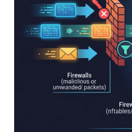
14. 20 lệnh Netstat để quản lý mạng Linux
15. 12 lệnh ss trên Linux hữu ích
16. Hướng dẫn sử dụng Ping và Tracert
17. Hướng dẫn cấu hình Static IP trên Ubuntu và
AlmaLinux
18. Firewall trên Linux VPS – UFW và firewalld từ cơ
bản đến thực tế
Nâng cao
19. Đọc log hệ thống trên Linux VPS – journalctl và
/var/log
20. Grep, Pipe và Redirect trên Linux – Xử lý text như
pro
21. Quản lý disk trên Linux VPS – kiểm tra dung lượng,
mount, lsblk, fdisk và mở rộng ổ đĩa
22. Backup VPS Linux – rsync, tar và chiến lược sao lưu
toàn diện
23. Hướng dẫn rsync dữ liệu giữa hai máy chủ không
cần mật khẩu
24. Lệnh backup/import database MySQL/PostgreSQL
trên máy chủ Linux
25. Shell Scripting cơ bản trên Linux – Tự động hóa tác
vụ VPS
26. Tạo Bot cảnh báo đăng nhập SSH qua Telegram