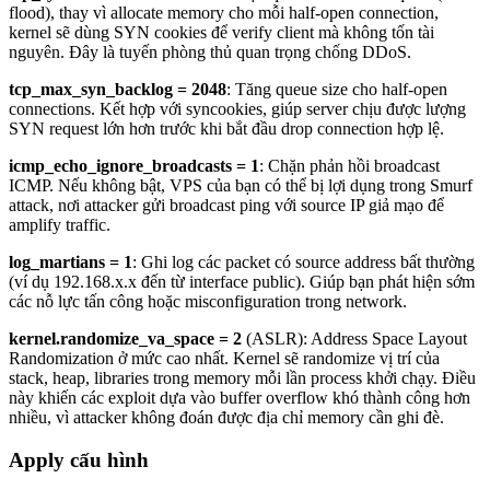
flood), thay vì allocate memory cho mỗi half-open connection,
kernel sẽ dùng SYN cookies để verify client mà không tốn tài
nguyên. Đây là tuyến phòng thủ quan trọng chống DDoS.
tcp_max_syn_backlog = 2048
: Tăng queue size cho half-open
connections. Kết hợp với syncookies, giúp server chịu được lượng
SYN request lớn hơn trước khi bắt đầu drop connection hợp lệ.
icmp_echo_ignore_broadcasts = 1
: Chặn phản hồi broadcast
ICMP. Nếu không bật, VPS của bạn có thể bị lợi dụng trong Smurf
attack, nơi attacker gửi broadcast ping với source IP giả mạo để
amplify traffic.
log_martians = 1
: Ghi log các packet có source address bất thường
(ví dụ 192.168.x.x đến từ interface public). Giúp bạn phát hiện sớm
các nỗ lực tấn công hoặc misconfiguration trong network.
kernel.randomize_va_space = 2
(ASLR): Address Space Layout
Randomization ở mức cao nhất. Kernel sẽ randomize vị trí của
stack, heap, libraries trong memory mỗi lần process khởi chạy. Điều
này khiến các exploit dựa vào buffer overflow khó thành công hơn
nhiều, vì attacker không đoán được địa chỉ memory cần ghi đè.
Apply cấu hình