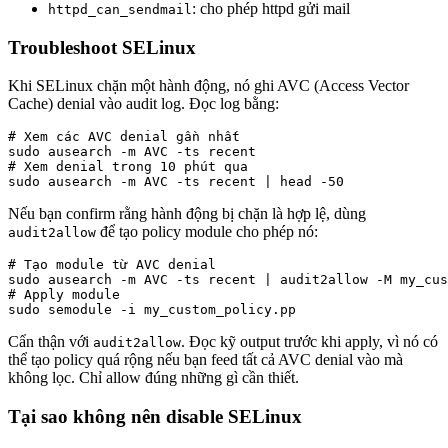
: cho phép httpd gửi mail
httpd_can_sendmail
Troubleshoot SELinux
Khi SELinux chặn một hành động, nó ghi AVC (Access Vector
Cache) denial vào audit log. Đọc log bằng:
# Xem các AVC denial gần nhất

sudo ausearch -m AVC -ts recent

# Xem denial trong 10 phút qua

sudo ausearch -m AVC -ts recent | head -50
Nếu bạn confirm rằng hành động bị chặn là hợp lệ, dùng
để tạo policy module cho phép nó:
audit2allow
# Tạo module từ AVC denial

sudo ausearch -m AVC -ts recent | audit2allow -M my_cus
# Apply module

sudo semodule -i my_custom_policy.pp
Cẩn thận với
. Đọc kỹ output trước khi apply, vì nó có
audit2allow
thể tạo policy quá rộng nếu bạn feed tất cả AVC denial vào mà
không lọc. Chỉ allow đúng những gì cần thiết.
Tại sao không nên disable SELinux