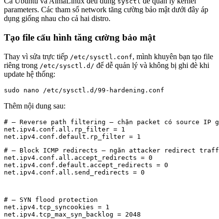
Cả Ubuntu và AlmaLinux đều dùng
để quản lý kernel
sysctl
39. Backup và phục hồi sự cố cho VPS Linux – Kế
parameters. Các tham số network tăng cường bảo mật dưới đây áp
hoạch toàn diện
dụng giống nhau cho cả hai distro.
Tạo file cấu hình tăng cường bảo mật
Thay vì sửa trực tiếp
, mình khuyên bạn tạo file
/etc/sysctl.conf
riêng trong
để dễ quản lý và không bị ghi đè khi
/etc/sysctl.d/
update hệ thống:
sudo nano /etc/sysctl.d/99-hardening.conf
Thêm nội dung sau:
# — Reverse path filtering — chặn packet có source IP g
net.ipv4.conf.all.rp_filter = 1

# — Block ICMP redirects — ngăn attacker redirect traff
net.ipv4.conf.all.accept_redirects = 0

net.ipv4.conf.default.accept_redirects = 0

net.ipv4.conf.all.send_redirects = 0
# — SYN flood protection

net.ipv4.tcp_syncookies = 1

net.ipv4.tcp_max_syn_backlog = 2048