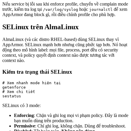
Nếu service bị lỗi sau khi enforce profile, chuyển về complain mode
trước, kiểm tra log tại
hoặc
để xem
/var/log/syslog
journalctl
AppArmor đang block gì, rồi điều chỉnh profile cho phù hợp.
SELinux trên AlmaLinux
AlmaLinux (và các distro RHEL-based) dùng SELinux thay vì
AppArmor. SELinux mạnh hơn nhưng cũng phức tạp hơn. Nó hoạt
động theo mô hình label: mọi file, process, port đều có security
context, và policy quyết định context nào được tương tác với
context nào.
Kiểm tra trạng thái SELinux
# Xem nhanh mode hiện tại

getenforce

# Xem chi tiết

sestatus
SELinux có 3 mode:
Enforcing
: Chặn và ghi log mọi vi phạm policy. Đây là mode
bạn muốn dùng trên production.
Permissive
: Chỉ ghi log, không chặn. Dùng để troubleshoot.