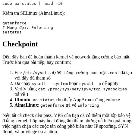
sudo aa-status | head -10
Kiểm tra SELinux (AlmaLinux):
getenforce

# Mong đợi: Enforcing

sestatus
Checkpoint
Đến đây bạn đã hoàn thành kernel và network tăng cường bảo mật.
Trước khi qua bài tiếp, hãy confirm:
File
đã tạo
/etc/sysctl.d/99-tăng cường bảo mật.conf
với đầy đủ tham số
Đã chạy
hoặc
để apply
sysctl --system
sysctl -p
Verify bằng
cat /proc/sys/net/ipv4/tcp_syncookies
trả về
1
Ubuntu
:
cho thấy AppArmor đang enforce
aa-status
AlmaLinux
:
trả về
getenforce
Enforcing
Nếu tất cả check đều pass, VPS của bạn đã có thêm một lớp bảo vệ
ở tầng kernel. Lớp này hoạt động âm thầm nhưng rất hiệu quả trong
việc ngăn chặn các cuộc tấn công phổ biến như IP spoofing, SYN
flood, và privilege escalation.