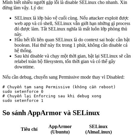
Mình biết nhiều người gặp lỗi là disable SELinux cho nhanh. Xin
đừng làm vậy. Lý do:
SELinux là lớp bảo vệ cuối cùng. Nếu attacker exploit được
web app và có shell, SELinux vẫn giới hạn những gì process
đó được làm. Tắt SELinux nghĩa là mất luôn lớp phòng thủ
này.
Hầu hết lỗi liên quan SELinux là do context sai hoặc cần bật
boolean. Hai thứ này fix trong 1 phút, không cần disable cả
hệ thống.
Sau khi disable và chạy một thời gian, bật lại SELinux sẽ cần
relabel toàn bộ filesystem, tốn thời gian và có thể gây
downtime.
Nếu cần debug, chuyển sang Permissive mode thay vì Disabled:
# Chuyển tạm sang Permissive (không cần reboot)

sudo setenforce 0

# Chuyển lại Enforcing sau khi debug xong

sudo setenforce 1
So sánh AppArmor và SELinux
AppArmor
SELinux
Tiêu chí
(Ubuntu)
(AlmaLinux)