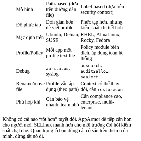
Path-based (dựa
Label-based (dựa trên
Mô hình
trên đường dẫn
security context)
file)
Đơn giản hơn,
Phức tạp hơn, nhưng
Độ phức tạp
dễ viết profile
kiểm soát chi tiết hơn
Ubuntu, Debian,
RHEL, AlmaLinux,
Mặc định trên
SUSE
Rocky, Fedora
Policy module biên
Mỗi app một
Profile/Policy
dịch, áp dụng toàn hệ
profile text file
thống
,
ausearch
,
aa-status
Debug
,
audit2allow
syslog
sealert
Rename/move
Profile vẫn áp
Context có thể thay
file
dụng (theo path)
đổi, cần
restorecon
Cần compliance cao,
Cần bảo vệ
Phù hợp khi
enterprise, multi-
nhanh, team nhỏ
tenant
Không có cái nào “tốt hơn” tuyệt đối. AppArmor dễ tiếp cận hơn
cho người mới. SELinux mạnh hơn cho môi trường đòi hỏi kiểm
soát chặt chẽ. Quan trọng là bạn dùng cái có sẵn trên distro của
mình, đừng tắt nó đi.