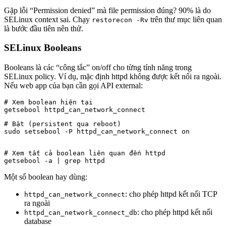
Gặp lỗi “Permission denied” mà file permission đúng? 90% là do
SELinux context sai. Chạy
trên thư mục liên quan
restorecon -Rv
là bước đầu tiên nên thử.
SELinux Booleans
Booleans là các “công tắc” on/off cho từng tính năng trong
SELinux policy. Ví dụ, mặc định httpd không được kết nối ra ngoài.
Nếu web app của bạn cần gọi API external:
# Xem boolean hiện tại

# Bật (persistent qua reboot)

sudo setsebool -P httpd_can_network_connect on
# Xem tất cả boolean liên quan đến httpd

getsebool -a | grep httpd
Một số boolean hay dùng:
: cho phép httpd kết nối TCP
httpd_can_network_connect
ra ngoài
: cho phép httpd kết nối
httpd_can_network_connect_db
database