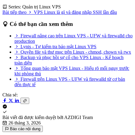
Series: Quản trị Linux VPS
Bài tiếp theo
VPS Linux là gì và đăng nhập SSH lần đầu
Có thể bạn cần xem thêm
Firewall nâng cao trên Linux VPS - UFW và firewalld cho
production
Lynis - Tự kiểm tra bảo mật Linux VPS
Quyền file và thư mục trên Linux - chmod, chown và rwx
Backup và phục hồi sự cố cho VPS Linux - Kế hoạch
toàn diện
Tổng quan bảo mật VPS Linux - Hiểu rõ mối nguy trước
khi phòng thủ
Firewall trên Linux VPS - UFW và firewalld từ cơ bản
đến thực tế
Chia sẻ:
Bài viết đã được kiểm duyệt bởi
AZDIGI Team
26 tháng 3, 2026
Báo cáo nội dung