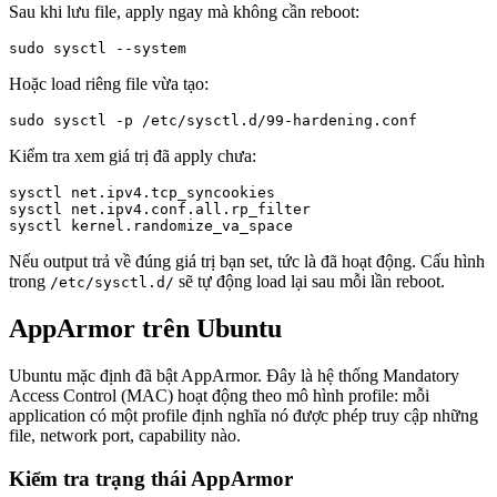
Sau khi lưu file, apply ngay mà không cần reboot:
sudo sysctl --system
Hoặc load riêng file vừa tạo:
sudo sysctl -p /etc/sysctl.d/99-hardening.conf
Kiểm tra xem giá trị đã apply chưa:
sysctl net.ipv4.tcp_syncookies

sysctl net.ipv4.conf.all.rp_filter

sysctl kernel.randomize_va_space
Nếu output trả về đúng giá trị bạn set, tức là đã hoạt động. Cấu hình
trong
sẽ tự động load lại sau mỗi lần reboot.
/etc/sysctl.d/
AppArmor trên Ubuntu
Ubuntu mặc định đã bật AppArmor. Đây là hệ thống Mandatory
Access Control (MAC) hoạt động theo mô hình profile: mỗi
application có một profile định nghĩa nó được phép truy cập những
file, network port, capability nào.
Kiểm tra trạng thái AppArmor