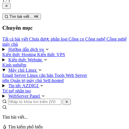
1 / 1
Tìm bài viết...
⌘
K
Chuyên mục
Tất cả bài viết
Chưa được phân loại
Công cụ
Công nghệ
Công nghệ
máy chủ
Hướng dẫn dịch vụ
Kiến thức Hosting
Kiến thức VPS
Kiến thức Website
Kinh nghiệm
Máy chủ Linux
Email Server
Linux căn bản
Tools
Web Server
n8n
Quản trị máy chủ
Self-hosted
Tin tức AZDIGI
Trí tuệ nhân tạo
WebServer Panel
Tìm bài viết...
Tìm kiếm phổ biến