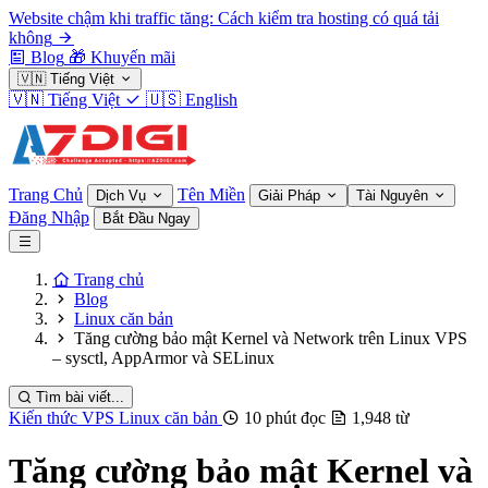
Website chậm khi traffic tăng: Cách kiểm tra hosting có quá tải
không
Blog
🎁
Khuyến mãi
🇻🇳
Tiếng Việt
🇻🇳
Tiếng Việt
🇺🇸
English
Trang Chủ
Tên Miền
Dịch Vụ
Giải Pháp
Tài Nguyên
Đăng Nhập
Bắt Đầu Ngay
Trang chủ
Blog
Linux căn bản
Tăng cường bảo mật Kernel và Network trên Linux VPS
– sysctl, AppArmor và SELinux
Tìm bài viết...
Kiến thức VPS
Linux căn bản
10 phút đọc
1,948 từ
Tăng cường bảo mật Kernel và