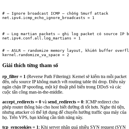
# — Ignore broadcast ICMP — chống Smurf attack

net.ipv4.icmp_echo_ignore_broadcasts = 1
# — Log martian packets — ghi log packet có source IP b
net.ipv4.conf.all.log_martians = 1
# — ASLR — randomize memory layout, khiến buffer overfl
kernel.randomize_va_space = 2
Giải thích từng tham số
rp_filter = 1
(Reverse Path Filtering): Kernel sẽ kiểm tra mỗi packet
đến, nếu source IP không match với routing table thì drop. Điều này
ngăn chặn IP spoofing, một kỹ thuật phổ biến trong DDoS và các
cuộc tấn công man-in-the-middle.
accept_redirects = 0
và
send_redirects = 0
: ICMP redirect cho
phép router thông báo cho host biết đường đi tốt hơn. Nghe thì tiện,
nhưng attacker có thể lợi dụng để chuyển hướng traffic qua máy của
họ. Trên VPS, bạn không cần tính năng này.
tcp_syncookies = 1
: Khi server nhận quá nhiều SYN request (SYN