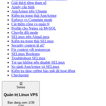
Giải thích từng tham số
Apply cấu hình
AppArmor trên Ubuntu
Kiểm tra trạng thái AppArmor
Enforce vs Complain mode
Cài thêm công cụ quản lý
Profile cho Nginx và MySQL
Chuyển đổi mode
SELinux trên AlmaLinux
Kiểm tra trạng thái SELinux
Security context là gì?
Fix context với restorecon
SELinux Booleans
Troubleshoot SELinux
Tại sao không nên disable SELinux
So sánh AppArmor và SELinux
Kiểm tra tăng cường bảo mật đã hoạt động
Checkpoint
Series
Quản trị Linux VPS
Bạn đang xem
1/39