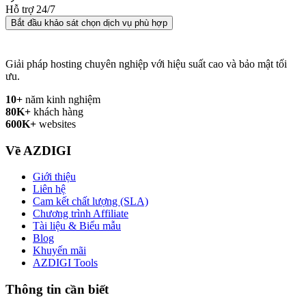
Hỗ trợ 24/7
Bắt đầu khảo sát chọn dịch vụ phù hợp
Giải pháp hosting chuyên nghiệp với hiệu suất cao và bảo mật tối
ưu.
10+
năm kinh nghiệm
80K+
khách hàng
600K+
websites
Về AZDIGI
Giới thiệu
Liên hệ
Cam kết chất lượng (SLA)
Chương trình Affiliate
Tài liệu & Biểu mẫu
Blog
Khuyến mãi
AZDIGI Tools
Thông tin cần biết