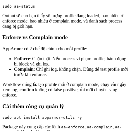
sudo aa-status
Output sẽ cho bạn thấy số lượng profile đang loaded, bao nhiêu ở
enforce mode, bao nhiêu ở complain mode, và danh sách process
đang bị giới hạn.
Enforce vs Complain mode
AppArmor có 2 chế độ chính cho mỗi profile:
Enforce
: Chặn thật. Nếu process vi phạm profile, hành động
bị block và ghi log.
Complain
: Chỉ ghi log, không chặn. Dùng để test profile mới
trước khi enforce.
Workflow đúng là: tạo profile mới ở complain mode, chạy vài ngày
xem log, confirm không có false positive, rồi mới chuyển sang
enforce.
Cài thêm công cụ quản lý
sudo apt install apparmor-utils -y
Package này cung cấp các lệnh
,
,
aa-enforce
aa-complain
aa-