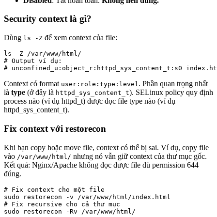
Disabled
: Tắt hoàn toàn.
Không nên dùng.
Security context là gì?
Dùng
để xem context của file:
ls -Z
ls -Z /var/www/html/

# Output ví dụ:

# unconfined_u:object_r:httpd_sys_content_t:s0 index.ht
Context có format
. Phần quan trọng nhất
user:role:type:level
là
type
(ở đây là
). SELinux policy quy định
httpd_sys_content_t
process nào (ví dụ httpd_t) được đọc file type nào (ví dụ
httpd_sys_content_t).
Fix context với restorecon
Khi bạn copy hoặc move file, context có thể bị sai. Ví dụ, copy file
vào
nhưng nó vẫn giữ context của thư mục gốc.
/var/www/html/
Kết quả: Nginx/Apache không đọc được file dù permission 644
đúng.
# Fix context cho một file

sudo restorecon -v /var/www/html/index.html

# Fix recursive cho cả thư mục

sudo restorecon -Rv /var/www/html/