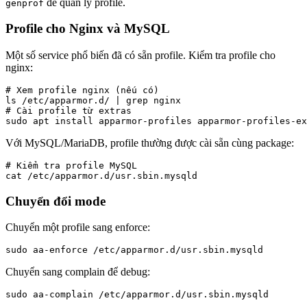
để quản lý profile.
genprof
Profile cho Nginx và MySQL
Một số service phổ biến đã có sẵn profile. Kiểm tra profile cho
nginx:
# Xem profile nginx (nếu có)

ls /etc/apparmor.d/ | grep nginx

# Cài profile từ extras

sudo apt install apparmor-profiles apparmor-profiles-ex
Với MySQL/MariaDB, profile thường được cài sẵn cùng package:
# Kiểm tra profile MySQL

cat /etc/apparmor.d/usr.sbin.mysqld
Chuyển đổi mode
Chuyển một profile sang enforce:
sudo aa-enforce /etc/apparmor.d/usr.sbin.mysqld
Chuyển sang complain để debug:
sudo aa-complain /etc/apparmor.d/usr.sbin.mysqld