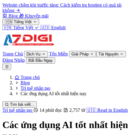
Website chậm khi traffic tăng: Cách kiểm tra hosting có quá tải
không
Blog
🎁
Khuyến mãi
🇻🇳
Tiếng Việt
🇻🇳
Tiếng Việt
🇺🇸
English
Trang Chủ
Tên Miền
Dịch Vụ
Giải Pháp
Tài Nguyên
Đăng Nhập
Bắt Đầu Ngay
Trang chủ
Blog
Trí tuệ nhân tạo
Các ứng dụng AI tốt nhất hiện nay
Tìm bài viết...
Trí tuệ nhân tạo
14 phút đọc
2,757 từ
🇺🇸
Read in English
Các ứng dụng AI tốt nhất hiện