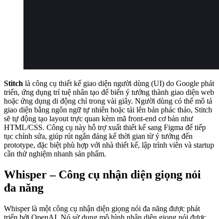
Stitch
là công cụ thiết kế giao diện người dùng (UI) do Google phát
triển, ứng dụng trí tuệ nhân tạo để biến ý tưởng thành giao diện web
hoặc ứng dụng di động chỉ trong vài giây. Người dùng có thể mô tả
giao diện bằng ngôn ngữ tự nhiên hoặc tải lên bản phác thảo, Stitch
sẽ tự động tạo layout trực quan kèm mã front-end cơ bản như
HTML/CSS. Công cụ này hỗ trợ xuất thiết kế sang Figma để tiếp
tục chỉnh sửa, giúp rút ngắn đáng kể thời gian từ ý tưởng đến
prototype, đặc biệt phù hợp với nhà thiết kế, lập trình viên và startup
cần thử nghiệm nhanh sản phẩm.
Whisper
– Công cụ nhận diện giọng nói
đa năng
Whisper là một công cụ nhận diện giọng nói đa năng được phát
triển bởi OpenAI. Nó sử dụng mô hình nhận diện giọng nói được