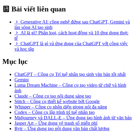
Bài viết liên quan
Generative AI: công nghệ đứng sau ChatGPT, Gemini và
làn sóng AI tạo sinh
AI là gì? Phân loại, cách hoạt động và 10 ứng dụng thực
tế
ChatGPT là gì và ứng dụng của ChatGPT với công việc
và học tập
Mục lục
ChatGPT – Công cụ Trí tuệ nhân tạo sinh văn bản tốt nhất
Gemini
Luma Dream Machine – Công cụ tạo video từ chữ và hình
ảnh
Claude – Công cụ tạo nội dung sáng tạo
Stitch – Công cụ thiết kế website bởi Google
Whisper – Công cụ nhận diện giọng nói đa năng
Codex – Công cụ lập trình trí tuệ nhân tạo
Midjourney và DALL-E – Ứng dụng tạo hình ảnh từ văn bản
Jasper Art – Ứng dụng vẽ tranh số miễn phí
Rytr – Ứng dụng tạo nội dung văn bản chất lượng