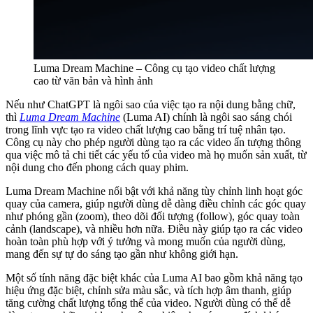
Luma Dream Machine – Công cụ tạo video chất lượng
cao từ văn bản và hình ảnh
Nếu như ChatGPT là ngôi sao của việc tạo ra nội dung bằng chữ,
thì
Luma Dream Machine
(Luma AI) chính là ngôi sao sáng chói
trong lĩnh vực tạo ra video chất lượng cao bằng trí tuệ nhân tạo.
Công cụ này cho phép người dùng tạo ra các video ấn tượng thông
qua việc mô tả chi tiết các yếu tố của video mà họ muốn sản xuất, từ
nội dung cho đến phong cách quay phim.
Luma Dream Machine nổi bật với khả năng tùy chỉnh linh hoạt góc
quay của camera, giúp người dùng dễ dàng điều chỉnh các góc quay
như phóng gần (zoom), theo dõi đối tượng (follow), góc quay toàn
cảnh (landscape), và nhiều hơn nữa. Điều này giúp tạo ra các video
hoàn toàn phù hợp với ý tưởng và mong muốn của người dùng,
mang đến sự tự do sáng tạo gần như không giới hạn.
Một số tính năng đặc biệt khác của Luma AI bao gồm khả năng tạo
hiệu ứng đặc biệt, chỉnh sửa màu sắc, và tích hợp âm thanh, giúp
tăng cường chất lượng tổng thể của video. Người dùng có thể dễ