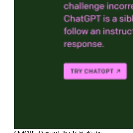
ChatGPT
– Công cụ chatbox Trí tuệ nhân tạo