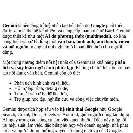
Gemini
là nền tảng trí tuệ nhân tạo tiên tiến do
Google
phát triển,
được xem là thế hệ kế nhiệm và nâng cấp mạnh mẽ từ Bard. Gemini
được thiết kế như một
AI đa phương thức (multimodal)
, có khả
năng hiểu và xử lý đồng thời
văn bản, hình ảnh, âm thanh, video
và mã nguồn
, mang lại trải nghiệm AI toàn diện hơn cho người
dùng.
Một trong những điểm nổi bật nhất của Gemini là khả năng
phân
tích và suy luận ngữ cảnh phức tạp
. Không chỉ trả lời câu hỏi hay
tạo nội dung văn bản, Gemini còn có thể:
Phân tích hình ảnh và tài liệu,
Hỗ trợ lập trình, debug code,
Tóm tắt và xử lý dữ liệu lớn,
Trợ giúp học tập, nghiên cứu và công việc chuyên môn.
Gemini được tích hợp sâu vào
hệ sinh thái Google
như Google
Search, Gmail, Docs, Sheets và Android, giúp người dùng tận dụng
AI ngay trong các công cụ làm việc quen thuộc. Điều này giúp tối
ưu hiệu suất làm việc, đặc biệt phù hợp với doanh nghiệp, nhà phát
triển và người dùng thường xuyên sử dụng dịch vụ của Google.