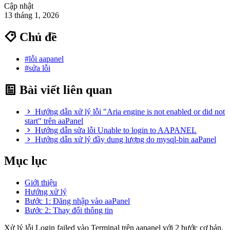
Cập nhật
13 tháng 1, 2026
Chủ đề
#lỗi aapanel
#sửa lỗi
Bài viết liên quan
Hướng dẫn xử lý lỗi "Aria engine is not enabled or did not
start" trên aaPanel
Hướng dẫn sửa lỗi Unable to login to AAPANEL
Hướng dẫn xử lý đầy dung lượng do mysql-bin aaPanel
Mục lục
Giới thiệu
Hướng xử lý
Bước 1: Đăng nhập vào aaPanel
Bước 2: Thay đổi thông tin
Xử lý lỗi Login failed vào Terminal trên aapanel với 2 bước cơ bản.