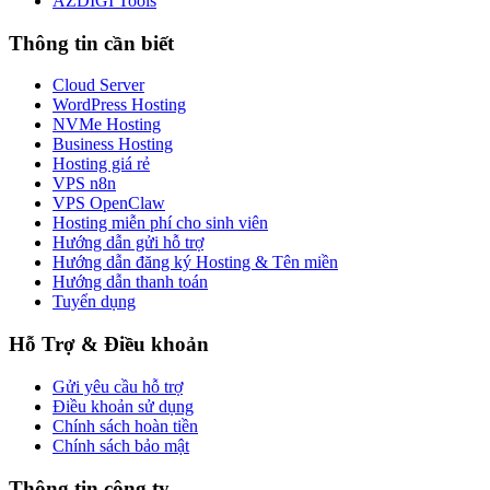
AZDIGI Tools
Thông tin cần biết
Cloud Server
WordPress Hosting
NVMe Hosting
Business Hosting
Hosting giá rẻ
VPS n8n
VPS OpenClaw
Hosting miễn phí cho sinh viên
Hướng dẫn gửi hỗ trợ
Hướng dẫn đăng ký Hosting & Tên miền
Hướng dẫn thanh toán
Tuyển dụng
Hỗ Trợ & Điều khoản
Gửi yêu cầu hỗ trợ
Điều khoản sử dụng
Chính sách hoàn tiền
Chính sách bảo mật
Thông tin công ty