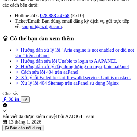
các cách bên dưới:
Hotline 247:
028 888 24768
(Ext 0)
Ticket/Email: Bạn dùng email đăng ký dịch vụ gửi trực tiếp
về:
support@azdigi.com
.
Có thể bạn cần xem thêm
Hướng dẫn xử lý lỗi "Aria engine is not enabled or did not
start" trên aaPanel
Hướng dẫn sửa lỗi Unable to login to AAPANEL
Hướng dẫn xử lý đầy dung lượng do mysql-bin aaPanel
Cách sửa lỗi 404 trên aaPanel
Xử lý lỗi Failed to start firewalld.service: Unit is masked.
Xử lý lỗi 404 Sitemap trên aaPanel sử dụng Nginx
Chia sẻ:
Bài viết đã được kiểm duyệt bởi
AZDIGI Team
13 tháng 1, 2026
Báo cáo nội dung