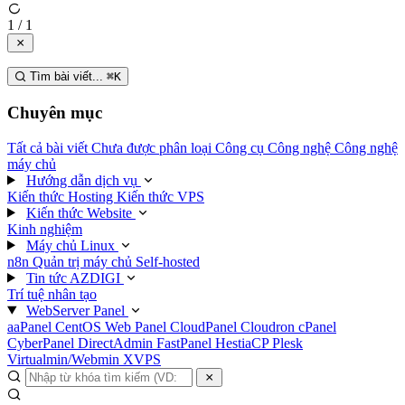
1 / 1
Tìm bài viết...
⌘
K
Chuyên mục
Tất cả bài viết
Chưa được phân loại
Công cụ
Công nghệ
Công nghệ
máy chủ
Hướng dẫn dịch vụ
Kiến thức Hosting
Kiến thức VPS
Kiến thức Website
Kinh nghiệm
Máy chủ Linux
n8n
Quản trị máy chủ
Self-hosted
Tin tức AZDIGI
Trí tuệ nhân tạo
WebServer Panel
aaPanel
CentOS Web Panel
CloudPanel
Cloudron
cPanel
CyberPanel
DirectAdmin
FastPanel
HestiaCP
Plesk
Virtualmin/Webmin
XVPS