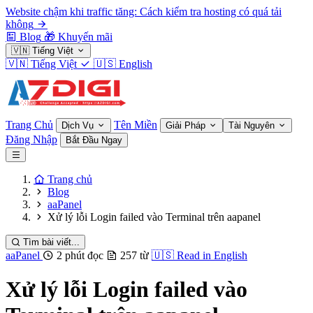
Website chậm khi traffic tăng: Cách kiểm tra hosting có quá tải
không
Blog
🎁
Khuyến mãi
🇻🇳
Tiếng Việt
🇻🇳
Tiếng Việt
🇺🇸
English
Trang Chủ
Tên Miền
Dịch Vụ
Giải Pháp
Tài Nguyên
Đăng Nhập
Bắt Đầu Ngay
Trang chủ
Blog
aaPanel
Xử lý lỗi Login failed vào Terminal trên aapanel
Tìm bài viết...
aaPanel
2 phút đọc
257 từ
🇺🇸
Read in English
Xử lý lỗi Login failed vào