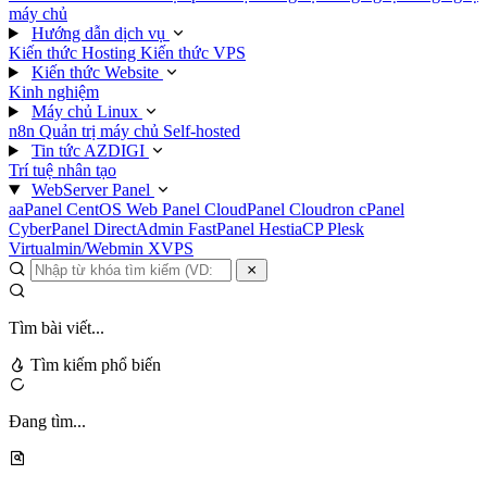
máy chủ
Hướng dẫn dịch vụ
Kiến thức Hosting
Kiến thức VPS
Kiến thức Website
Kinh nghiệm
Máy chủ Linux
n8n
Quản trị máy chủ
Self-hosted
Tin tức AZDIGI
Trí tuệ nhân tạo
WebServer Panel
aaPanel
CentOS Web Panel
CloudPanel
Cloudron
cPanel
CyberPanel
DirectAdmin
FastPanel
HestiaCP
Plesk
Virtualmin/Webmin
XVPS
Tìm bài viết...
Tìm kiếm phổ biến
Đang tìm...