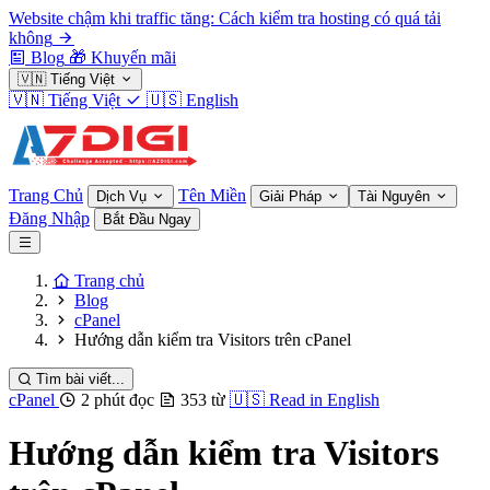
Website chậm khi traffic tăng: Cách kiểm tra hosting có quá tải
không
Blog
🎁
Khuyến mãi
🇻🇳
Tiếng Việt
🇻🇳
Tiếng Việt
🇺🇸
English
Trang Chủ
Tên Miền
Dịch Vụ
Giải Pháp
Tài Nguyên
Đăng Nhập
Bắt Đầu Ngay
Trang chủ
Blog
cPanel
Hướng dẫn kiểm tra Visitors trên cPanel
Tìm bài viết...
cPanel
2 phút đọc
353 từ
🇺🇸
Read in English
Hướng dẫn kiểm tra Visitors