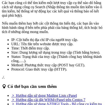
Các bạn cũng có thể tìm kiếm một lượt truy cập cụ thể nào đó bằng
cách sử dụng công cụ Search (Nhập thông tin muốn tìm kiếm vào ô
tìm kiếm, hệ thống sẽ tự động lọc các kết quả và thông báo số kết
quả phù hợp).
Nếu muốn thêm hay bớt các cột thông tin hiển thị, các bạn ấn vào
hình bánh răng ở bên trên phía phải của bảng thống kê, tích hoặc bỏ
tích ở những dòng mong muốn.
IP: Cột hiển thị địa chỉ IP của người truy cập.
URL: Tên file trên website được truy cập.
Time: Thời điểm truy cập.
Size: Dung lượng sử dụng trong truy cập (Tính bằng bytes).
Status: Trạng thái của truy cập (Thành công hay không thành
công,….).
Method: Phương thức truy cập (POST hay GET).
Protocol: Giao thức truy cập (HTTP).
./.
Có thể bạn cần xem thêm
Hướng dẫn sử dụng Mailing Lists cPanel
Hướng dẫn cài đặt WHM/cPanel trên Centos 7
Hướng dẫn sử dụng AZDIGI Tools - Bộ công cụ kiểm tra