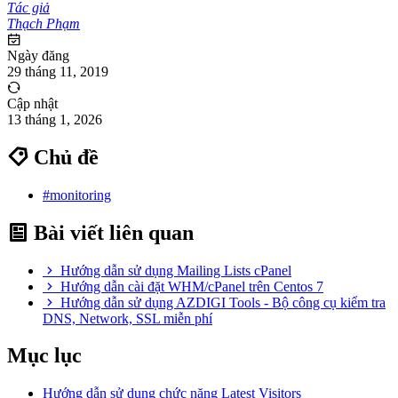
Tác giả
Thạch Phạm
Ngày đăng
29 tháng 11, 2019
Cập nhật
13 tháng 1, 2026
Chủ đề
#monitoring
Bài viết liên quan
Hướng dẫn sử dụng Mailing Lists cPanel
Hướng dẫn cài đặt WHM/cPanel trên Centos 7
Hướng dẫn sử dụng AZDIGI Tools - Bộ công cụ kiểm tra
DNS, Network, SSL miễn phí
Mục lục
Hướng dẫn sử dụng chức năng Latest Visitors