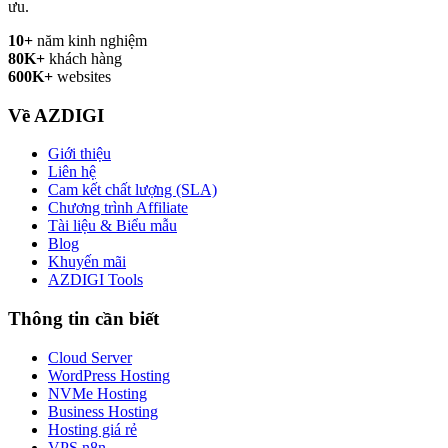
ưu.
10+
năm kinh nghiệm
80K+
khách hàng
600K+
websites
Về AZDIGI
Giới thiệu
Liên hệ
Cam kết chất lượng (SLA)
Chương trình Affiliate
Tài liệu & Biểu mẫu
Blog
Khuyến mãi
AZDIGI Tools
Thông tin cần biết
Cloud Server
WordPress Hosting
NVMe Hosting
Business Hosting
Hosting giá rẻ
VPS n8n