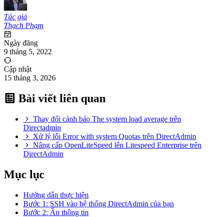
Tác giả
Thạch Phạm
Ngày đăng
9 tháng 5, 2022
Cập nhật
15 tháng 3, 2026
Bài viết liên quan
Thay đổi cảnh báo The system load average trên
Directadmin
Xử lý lỗi Error with system Quotas trên DirectAdmin
Nâng cấp OpenLiteSpeed lên Litespeed Enterprise ​​trên
DirectAdmin
Mục lục
Hướng dẫn thực hiện
Bước 1: SSH vào hệ thống DirectAdmin của bạn
Bước 2: Ẩn thông tin