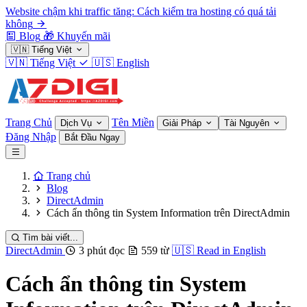
Website chậm khi traffic tăng: Cách kiểm tra hosting có quá tải
không
Blog
🎁
Khuyến mãi
🇻🇳
Tiếng Việt
🇻🇳
Tiếng Việt
🇺🇸
English
Trang Chủ
Tên Miền
Dịch Vụ
Giải Pháp
Tài Nguyên
Đăng Nhập
Bắt Đầu Ngay
Trang chủ
Blog
DirectAdmin
Cách ẩn thông tin System Information trên DirectAdmin
Tìm bài viết...
DirectAdmin
3 phút đọc
559 từ
🇺🇸
Read in English
Cách ẩn thông tin System