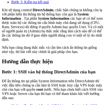
Bước 3: Kiểm tra kết quả
Khi sử dụng control
DirectAdmin
, chắc hẳn chúng ta không còn lạ
với phần hiển thị thông tin hệ thống hay còn gọi là
System
Information
. Tại phần
System Information
các bạn sẽ có thể xem
được toàn bộ các thông tin cấu hình máy chủ đang sử dụng (CPU,
Ram, Services) dù đứng ở quyền Admin hay quyền User. Và có một
số người quản trị (Admin) họ thắc mắc rằng làm cách nào để có thể
ẩn các thông tin đó ở giao diện người dùng con vì một số lý do nhất
định.
Nếu bạn cũng đang thắc mắc và cần tìm cách ẩn thông tin giống
như vậy, thì bài viết này chính là giải pháp cho bạn.
Hướng dẫn thực hiện
Bước 1: SSH vào hệ thống DirectAdmin của bạn
Để ẩn thông tin tại phần System Information trên DirectAdmin thì
việc đầu tiên chúng ta cần làm là SSH hoặc truy cập VPS hoặc máy
chủ của bạn với quyền
root
trước. Nếu bạn chưa biết cách SSH vào
VPS hoặc Server của bạn thì bạn có thể tham khảo bài viết hướng
dẫn sau: