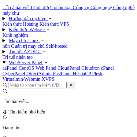
Tất cả bài viết
Chưa được phân loại
Công cụ
Công nghệ
Công nghệ
máy chủ
Hướng dẫn dịch vụ
Kiến thức Hosting
Kiến thức VPS
Kiến thức Website
Kinh nghiệm
Máy chủ Linux
n8n
Quản trị máy chủ
Self-hosted
Tin tức AZDIGI
Trí tuệ nhân tạo
WebServer Panel
aaPanel
CentOS Web Panel
CloudPanel
Cloudron
cPanel
CyberPanel
DirectAdmin
FastPanel
HestiaCP
Plesk
Virtualmin/Webmin
XVPS
Tìm bài viết...
Tìm kiếm phổ biến
Đang tìm...