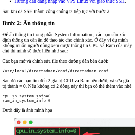
Hướng dẫn đăng nhập vào VPS Linux với giao thức SSH
.
Sau khi đã SSH thành công chúng ta tiếp tục với bước 2.
Bước 2: Ẩn thông tin
Để ẩn thông tin trong phần System Information , các bạn cần xác
định thông tin cần ẩn để thao tác cho chính xác. Ở đây ví dụ mình
không muốn người dùng xem được thông tin CPU và Ram của máy
chủ thì mình sẽ thực hiện như sau:
Các bạn mở và chỉnh sửa file theo đường dẫn bên dưới:
/usr/local/directadmin/conf/directadmin.conf
Sau đó các bạn tìm đến 2 giá trị CPU và Ram bên dưới, và sửa giá
trị thành = 0. Nếu không có 2 dòng này thì bạn có thể thêm vào nhé.
cpu_in_system_info=0

ram_in_system_info=0
Dưới đây là ảnh mình họa