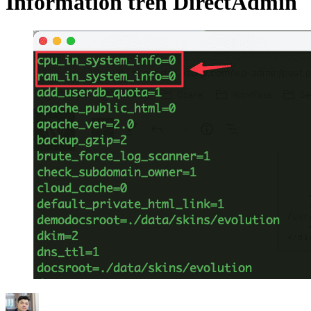
Information trên DirectAdmin