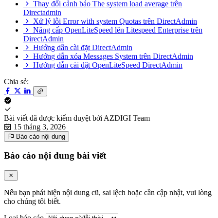
Thay đổi cảnh báo The system load average trên
Directadmin
Xử lý lỗi Error with system Quotas trên DirectAdmin
Nâng cấp OpenLiteSpeed lên Litespeed Enterprise ​​trên
DirectAdmin
Hướng dẫn cài đặt DirectAdmin
Hướng dẫn xóa Messages System trên DirectAdmin
Hướng dẫn cài đặt OpenLiteSpeed DirectAdmin
Chia sẻ:
Bài viết đã được kiểm duyệt bởi
AZDIGI Team
15 tháng 3, 2026
Báo cáo nội dung
Báo cáo nội dung bài viết
Nếu bạn phát hiện nội dung cũ, sai lệch hoặc cần cập nhật, vui lòng
cho chúng tôi biết.
Loại báo cáo