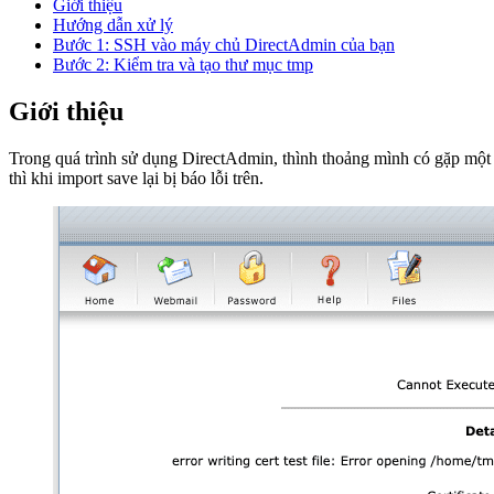
Giới thiệu
Hướng dẫn xử lý
Bước 1: SSH vào máy chủ DirectAdmin của bạn
Bước 2: Kiểm tra và tạo thư mục tmp
Giới thiệu
Trong quá trình sử dụng DirectAdmin, thình thoảng mình có gặp một
thì khi import save lại bị báo lỗi trên.