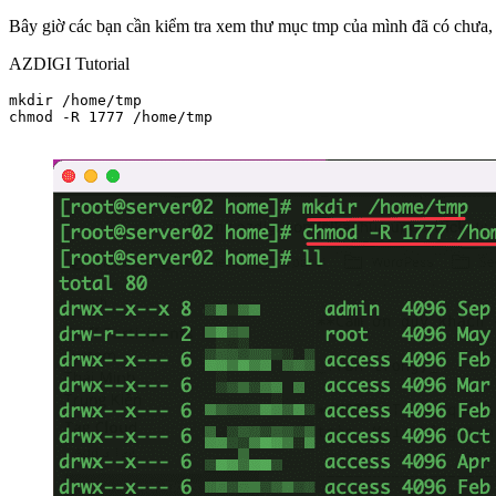
Bây giờ các bạn cần kiểm tra xem thư mục tmp của mình đã có chưa, 
AZDIGI Tutorial
mkdir /home/tmp

chmod -R 1777 /home/tmp
