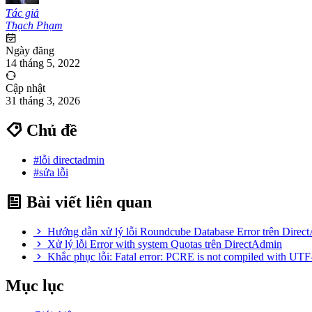
Tác giả
Thạch Phạm
Ngày đăng
14 tháng 5, 2022
Cập nhật
31 tháng 3, 2026
Chủ đề
#lỗi directadmin
#sửa lỗi
Bài viết liên quan
Hướng dẫn xử lý lỗi Roundcube Database Error trên Direc
Xử lý lỗi Error with system Quotas trên DirectAdmin
Khắc phục lỗi: Fatal error: PCRE is not compiled with UT
Mục lục