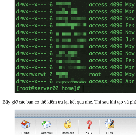
Bây giờ các bạn có thể kiểm tra lại kết qua nhé. Thì sau khi tạo và p