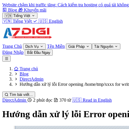
Website chậm khi traffic tăng: Cách kiểm tra hosting có quá tải không
Blog
🎁
Khuyến mãi
🇻🇳
Tiếng Việt
🇻🇳
Tiếng Việt
🇺🇸
English
Trang Chủ
Tên Miền
Dịch Vụ
Giải Pháp
Tài Nguyên
Đăng Nhập
Bắt Đầu Ngay
Trang chủ
Blog
DirectAdmin
Hướng dẫn xử lý lỗi Error opening /home/tmp/xxxx for wri
Tìm bài viết...
DirectAdmin
2 phút đọc
370 từ
🇺🇸
Read in English
Hướng dẫn xử lý lỗi Error open