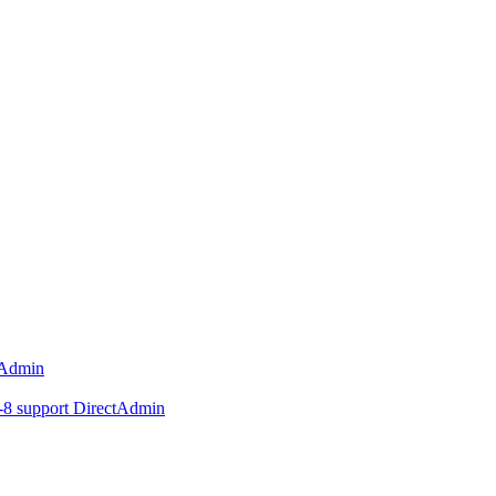
tAdmin
F-8 support DirectAdmin