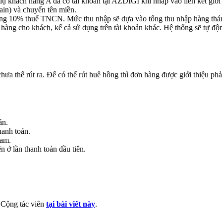
ụ khách hàng A đã có tài khoản tại AZDIGI khi nhấp vào liên kết giới
in) và chuyển tên miền.
 đóng 10% thuế TNCN. Mức thu nhập sẽ dựa vào tổng thu nhập hàng thá
àng cho khách, kể cả sử dụng trên tài khoản khác. Hệ thống sẽ tự động
ưa thể rút ra. Để có thể rút huê hồng thì đơn hàng được giới thiệu phả
án.
hanh toán.
Nam.
ở lần thanh toán đầu tiên.
ý Cộng tác viên
tại bài viết này
.