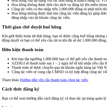
Hoa hồng vẫn áp dụng với các đơn hàng là khách hàng cũ. Ví d
Hoa hồng không được tính cho dịch vụ đăng ký tên miền (doma
Cộng tác viên có thu nhập trên 2.000.000 đồng sẽ phải trích
Hoa hồng không được tính khi cộng tác viên đăng ký giúp đơn h
đăng nhập vào tài khoản cộng tác viên.
Thời gian chờ duyệt huê hồng
Khi giới thiệu hoàn tất đơn hàng, bạn sẽ được cộng huê hồng nhưng ch
động duyệt và bạn có thể yêu cầu rút ra khi đủ số dư 1.000.000 đồng.
Điều kiện thanh toán
Khi bạn đạt ngưỡng 1.000.000 bạn có thể gửi yêu cầu thanh to
AZDIGI sẽ thanh toán sau 1 – 2 ngày kể từ khi nhận yêu cầu t
Thanh toán sẽ được chuyển qua tài khoản ngân hàng tại Việt 
Cộng tác viên sẽ cung cấp CMND và ký hợp đồng cộng tác viên 
Tham khảo
Hướng dẫn yêu cầu thanh toán cộng tác viên
.
Cách thức đăng ký
Bạn có thể xem hướng dẫn cách đăng ký và thao tác tại trang quản l