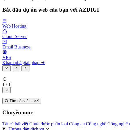
Bắt đầu dự án web của bạn với AZDIGI
Web Hosting
Cloud Server
Email Business
VPS
Khám phá giải pháp
1 / 1
Tìm bài viết...
⌘
K
Chuyên mục
Tất cả bài viết
Chưa được phân loại
Công cụ
Công nghệ
Công nghệ 
Hướng dẫn dịch vụ