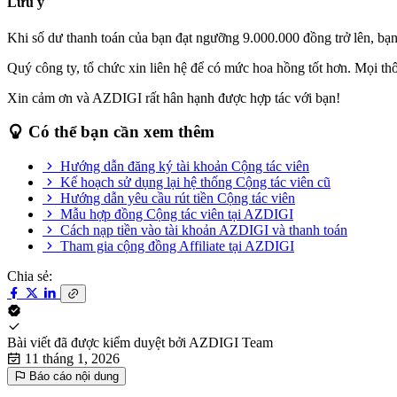
Lưu ý
Khi số dư thanh toán của bạn đạt ngưỡng 9.000.000 đồng trở lên, bạn
Quý công ty, tổ chức xin liên hệ để có mức hoa hồng tốt hơn. Mọi th
Xin cảm ơn và AZDIGI rất hân hạnh được hợp tác với bạn!
Có thể bạn cần xem thêm
Hướng dẫn đăng ký tài khoản Cộng tác viên
Kế hoạch sử dụng lại hệ thống Cộng tác viên cũ
Hướng dẫn yêu cầu rút tiền Cộng tác viên
Mẫu hợp đồng Cộng tác viên tại AZDIGI
Cách nạp tiền vào tài khoản AZDIGI và thanh toán
Tham gia cộng đồng Affiliate tại AZDIGI
Chia sẻ:
Bài viết đã được kiểm duyệt bởi
AZDIGI Team
11 tháng 1, 2026
Báo cáo nội dung