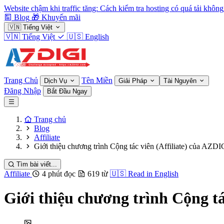
Website chậm khi traffic tăng: Cách kiểm tra hosting có quá tải không
Blog
🎁
Khuyến mãi
🇻🇳
Tiếng Việt
🇻🇳
Tiếng Việt
🇺🇸
English
Trang Chủ
Tên Miền
Dịch Vụ
Giải Pháp
Tài Nguyên
Đăng Nhập
Bắt Đầu Ngay
Trang chủ
Blog
Affiliate
Giới thiệu chương trình Cộng tác viên (Affiliate) của AZDI
Tìm bài viết...
Affiliate
4 phút đọc
619 từ
🇺🇸
Read in English
Giới thiệu chương trình Cộng tá