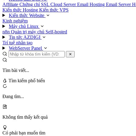
Affiliate
Chứng chỉ SSL
Cloud Server
Email Hosting
Email Server
H
Kiến thức Hosting
Kiến thức VPS
Kiến thức Website
Kinh nghiệm
Máy chủ Linux
n8n
Quản trị máy chủ
Self-hosted
Tin tức AZDIGI
Trí tuệ nhân tạo
WebServer Panel
Tìm bài viết...
Tìm kiếm phổ biến
Đang tìm...
Không tìm thấy kết quả
Có phải bạn muốn tìm