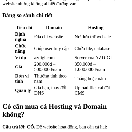
website nhưng không ai biết đường vào.
Bảng so sánh chi tiết
Tiêu chí
Domain
Hosting
Định
Địa chỉ website
Nơi lưu trữ website
nghĩa
Chức
Giúp user truy cập
Chứa file, database
năng
Ví dụ
azdigi.com
Server của AZDIGI
200.000đ –
350.000đ –
Giá
500.000đ/năm
1.000.000đ/năm
Đơn vị
Thường tính theo
Tháng hoặc năm
tính
năm
Gia hạn, thay đổi
Upload file, cài đặt
Quản lý
DNS
CMS
Có cần mua cả Hosting và Domain
không?
Câu trả lời: CÓ.
Để website hoạt động, bạn cần cả hai: