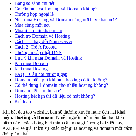
Bảng so sánh chi tiết
Có cần mua cả Hosting và Domain không?
Trường hợp ngoại lệ
Nên mua Hosting và Domain cùng nơi hay khác nơi?
Mua cùng một nơi
Mua ở hai nơi khác nhau
Cách trỏ Domain về Hosting
Cách 1: Thay đổi Nameserver
Cách 2: Trỏ A Record
Thời gian cập nhật DNS
Lưu ý khi mua Domain và Hosting
Khi mua Domain
Khi mua Hosting
FAQ – Câu hỏi thường gặp
Domain miễn phí khi mua hosting có tốt không?
Có thể dùng 1 domain cho nhiều hosting không?
Domain hết hạn thì sao?
Hosting hết hạn thì dữ liệu có mất không?
Kết luận
Khi bắt đầu tạo website, bạn sẽ thường xuyên nghe đến hai khái
niệm:
Hosting
và
Domain
. Nhiều người mới nhầm lẫn hai khái
niệm này hoặc không biết mình cần mua gì. Trong bài viết này,
AZDIGI sẽ giải thích sự khác biệt giữa hosting và domain một cách
đơn giản nhất.