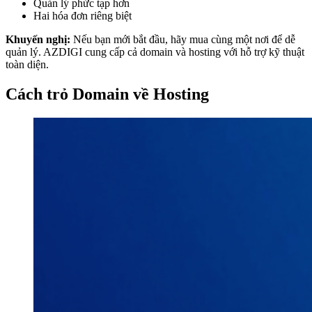
Quản lý phức tạp hơn
Hai hóa đơn riêng biệt
Khuyến nghị:
Nếu bạn mới bắt đầu, hãy mua cùng một nơi để dễ
quản lý. AZDIGI cung cấp cả domain và hosting với hỗ trợ kỹ thuật
toàn diện.
Cách trỏ Domain về Hosting