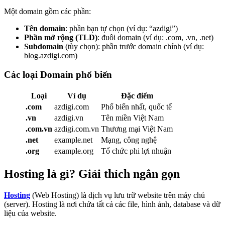
Một domain gồm các phần:
Tên domain
: phần bạn tự chọn (ví dụ: “azdigi”)
Phần mở rộng (TLD)
: đuôi domain (ví dụ: .com, .vn, .net)
Subdomain
(tùy chọn): phần trước domain chính (ví dụ:
blog.azdigi.com)
Các loại Domain phổ biến
Loại
Ví dụ
Đặc điểm
.com
azdigi.com
Phổ biến nhất, quốc tế
.vn
azdigi.vn
Tên miền Việt Nam
.com.vn
azdigi.com.vn
Thương mại Việt Nam
.net
example.net
Mạng, công nghệ
.org
example.org
Tổ chức phi lợi nhuận
Hosting là gì? Giải thích ngắn gọn
Hosting
(Web Hosting) là dịch vụ lưu trữ website trên máy chủ
(server). Hosting là nơi chứa tất cả các file, hình ảnh, database và dữ
liệu của website.