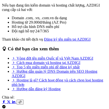
Nếu bạn đang tìm kiếm domain và hosting chất lượng, AZDIGI
cung cấp cả hai với:
Domain .com, .vn, .com.vn đa dạng
Hosting từ 29.000đ/tháng (AZ Pro)
Hỗ trợ cấu hình DNS miễn phí
Đội ngũ hỗ trợ 24/7/365
Tham khảo chi tiết dịch vụ
Đăng ký tên miền tại AZDIGI
Có thể bạn cần xem thêm
Vòng đời tên miền Quốc tế và Việt Nam AZDIGI
Cách mua domain và hosting tại AZDIGI
Top 5 tên miền miễn phí dễ đăng ký nhất
Hướng dẫn quản lý DNS Domain trên SEO Hosting
AZDIGI
Hosting là gì? Cách hoạt động và cách chọn loại hosting
phù hợp
Hướng dẫn đăng ký Hosting
Chia sẻ: