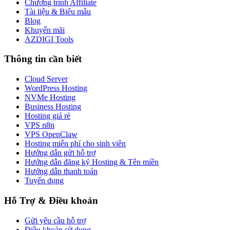
Chương trình Affiliate
Tài liệu & Biểu mẫu
Blog
Khuyến mãi
AZDIGI Tools
Thông tin cần biết
Cloud Server
WordPress Hosting
NVMe Hosting
Business Hosting
Hosting giá rẻ
VPS n8n
VPS OpenClaw
Hosting miễn phí cho sinh viên
Hướng dẫn gửi hỗ trợ
Hướng dẫn đăng ký Hosting & Tên miền
Hướng dẫn thanh toán
Tuyển dụng
Hỗ Trợ & Điều khoản
Gửi yêu cầu hỗ trợ
Điều khoản sử dụng