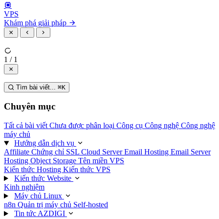
VPS
Khám phá giải pháp
1 / 1
Tìm bài viết...
⌘
K
Chuyên mục
Tất cả bài viết
Chưa được phân loại
Công cụ
Công nghệ
Công nghệ
máy chủ
Hướng dẫn dịch vụ
Affiliate
Chứng chỉ SSL
Cloud Server
Email Hosting
Email Server
Hosting
Object Storage
Tên miền
VPS
Kiến thức Hosting
Kiến thức VPS
Kiến thức Website
Kinh nghiệm
Máy chủ Linux
n8n
Quản trị máy chủ
Self-hosted
Tin tức AZDIGI