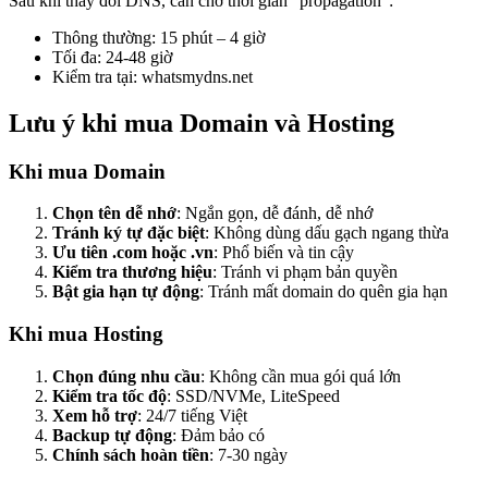
Sau khi thay đổi DNS, cần chờ thời gian “propagation”:
Thông thường: 15 phút – 4 giờ
Tối đa: 24-48 giờ
Kiểm tra tại: whatsmydns.net
Lưu ý khi mua Domain và Hosting
Khi mua Domain
Chọn tên dễ nhớ
: Ngắn gọn, dễ đánh, dễ nhớ
Tránh ký tự đặc biệt
: Không dùng dấu gạch ngang thừa
Ưu tiên .com hoặc .vn
: Phổ biến và tin cậy
Kiểm tra thương hiệu
: Tránh vi phạm bản quyền
Bật gia hạn tự động
: Tránh mất domain do quên gia hạn
Khi mua Hosting
Chọn đúng nhu cầu
: Không cần mua gói quá lớn
Kiểm tra tốc độ
: SSD/NVMe, LiteSpeed
Xem hỗ trợ
: 24/7 tiếng Việt
Backup tự động
: Đảm bảo có
Chính sách hoàn tiền
: 7-30 ngày