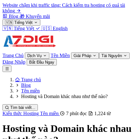
Website chậm khi traffic tăng: Cách kiểm tra hosting có quá tải
không
Blog
🎁
Khuyến mãi
🇻🇳
Tiếng Việt
🇻🇳
Tiếng Việt
🇺🇸
English
Trang Chủ
Tên Miền
Dịch Vụ
Giải Pháp
Tài Nguyên
Đăng Nhập
Bắt Đầu Ngay
Trang chủ
Blog
Tên miền
Hosting và Domain khác nhau như thế nào?
Tìm bài viết...
Kiến thức Hosting
Tên miền
7 phút đọc
1,224 từ
Hosting và Domain khác nhau