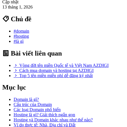
Cập nhật
13 tháng 1, 2026
Chủ đề
#domain
#hosting
#là gì
Bài viết liên quan
Vòng đời tên miền Quốc tế và Việt Nam AZDIGI
Cách mua domain và hosting tại AZDIGI
Top 5 tên miền miễn phí dễ đăng ký nhất
Mục lục
Domain là gì?
Cấu trúc của Domain
Các loại Domain phổ biến
Hosting là gì? Giải thích ngắn gọn
Hosting và Domain khác nhau như thế nào?
Ví dụ thực tế: Nhà, Địa chỉ và Đất