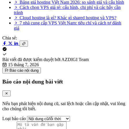
Bảng giá hosting Việt Nam 2026: so sánh giá và cấu hình
Cách chọn VPS giá rẻ: cấu hình, chi phí và các bẫy cần
tránh
Cloud hosting là gì? Khác gì shared hosting và VPS?
7 nhà cung cấp VPS Việt Nam: tiêu chí và cách tự đánh
giá
Chia sẻ:
Bài viết đã được kiểm duyệt bởi
AZDIGI Team
15 tháng 7, 2026
Báo cáo nội dung
Báo cáo nội dung bài viết
Nếu bạn phát hiện nội dung cũ, sai lệch hoặc cần cập nhật, vui lòng
cho chúng tôi biết.
Loại báo cáo