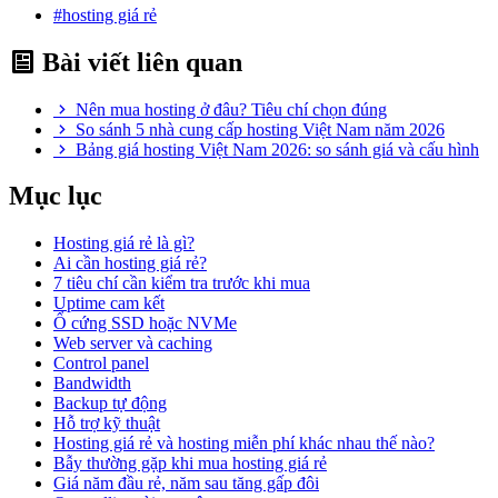
#hosting giá rẻ
Bài viết liên quan
Nên mua hosting ở đâu? Tiêu chí chọn đúng
So sánh 5 nhà cung cấp hosting Việt Nam năm 2026
Bảng giá hosting Việt Nam 2026: so sánh giá và cấu hình
Mục lục
Hosting giá rẻ là gì?
Ai cần hosting giá rẻ?
7 tiêu chí cần kiểm tra trước khi mua
Uptime cam kết
Ổ cứng SSD hoặc NVMe
Web server và caching
Control panel
Bandwidth
Backup tự động
Hỗ trợ kỹ thuật
Hosting giá rẻ và hosting miễn phí khác nhau thế nào?
Bẫy thường gặp khi mua hosting giá rẻ
Giá năm đầu rẻ, năm sau tăng gấp đôi