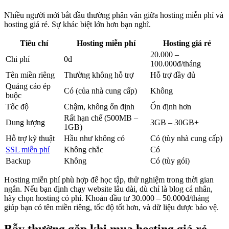
Nhiều người mới bắt đầu thường phân vân giữa hosting miễn phí và
hosting giá rẻ. Sự khác biệt lớn hơn bạn nghĩ.
Tiêu chí
Hosting miễn phí
Hosting giá rẻ
20.000 –
Chi phí
0đ
100.000đ/tháng
Tên miền riêng
Thường không hỗ trợ
Hỗ trợ đầy đủ
Quảng cáo ép
Có (của nhà cung cấp)
Không
buộc
Tốc độ
Chậm, không ổn định
Ổn định hơn
Rất hạn chế (500MB –
Dung lượng
3GB – 30GB+
1GB)
Hỗ trợ kỹ thuật
Hầu như không có
Có (tùy nhà cung cấp)
SSL miễn phí
Không chắc
Có
Backup
Không
Có (tùy gói)
Hosting miễn phí phù hợp để học tập, thử nghiệm trong thời gian
ngắn. Nếu bạn định chạy website lâu dài, dù chỉ là blog cá nhân,
hãy chọn hosting có phí. Khoản đầu tư 30.000 – 50.000đ/tháng
giúp bạn có tên miền riêng, tốc độ tốt hơn, và dữ liệu được bảo vệ.
Bẫy thường gặp khi mua hosting giá rẻ