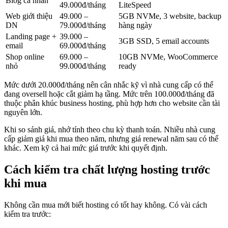
Blog cá nhân
49.000đ/tháng
LiteSpeed
Web giới thiệu
49.000 –
5GB NVMe, 3 website, backup
DN
79.000đ/tháng
hàng ngày
Landing page +
39.000 –
3GB SSD, 5 email accounts
email
69.000đ/tháng
Shop online
69.000 –
10GB NVMe, WooCommerce
nhỏ
99.000đ/tháng
ready
Mức dưới 20.000đ/tháng nên cân nhắc kỹ vì nhà cung cấp có thể
đang oversell hoặc cắt giảm hạ tầng. Mức trên 100.000đ/tháng đã
thuộc phân khúc business hosting, phù hợp hơn cho website cần tài
nguyên lớn.
Khi so sánh giá, nhớ tính theo chu kỳ thanh toán. Nhiều nhà cung
cấp giảm giá khi mua theo năm, nhưng giá renewal năm sau có thể
khác. Xem kỹ cả hai mức giá trước khi quyết định.
Cách kiểm tra chất lượng hosting trước
khi mua
Không cần mua mới biết hosting có tốt hay không. Có vài cách
kiểm tra trước: