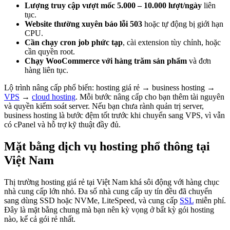
Lượng truy cập vượt mốc 5.000 – 10.000 lượt/ngày
liên
tục.
Website thường xuyên báo lỗi 503
hoặc tự động bị giới hạn
CPU.
Cần chạy cron job phức tạp
, cài extension tùy chỉnh, hoặc
cần quyền root.
Chạy WooCommerce với hàng trăm sản phẩm
và đơn
hàng liên tục.
Lộ trình nâng cấp phổ biến: hosting giá rẻ → business hosting →
VPS
→
cloud hosting
. Mỗi bước nâng cấp cho bạn thêm tài nguyên
và quyền kiểm soát server. Nếu bạn chưa rành quản trị server,
business hosting là bước đệm tốt trước khi chuyển sang VPS, vì vẫn
có cPanel và hỗ trợ kỹ thuật đầy đủ.
Mặt bằng dịch vụ hosting phổ thông tại
Việt Nam
Thị trường hosting giá rẻ tại Việt Nam khá sôi động với hàng chục
nhà cung cấp lớn nhỏ. Đa số nhà cung cấp uy tín đều đã chuyển
sang dùng SSD hoặc NVMe, LiteSpeed, và cung cấp
SSL
miễn phí.
Đây là mặt bằng chung mà bạn nên kỳ vọng ở bất kỳ gói hosting
nào, kể cả gói rẻ nhất.