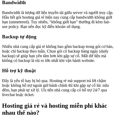
Bandwidth
Bandwidth là lượng dữ liệu truyền tải giữa server và người truy cập.
Hầu hết gói hosting giá rẻ hiện nay cung cấp bandwidth không giới
hạn (unmetered). Tuy nhiên, “không giới hạn” thường đi kèm fair-
use policy. Bạn nên đọc kỹ điều khoản sử dụng.
Backup tự động
Nhiều nhà cung cấp giá rẻ không bao gồm backup trong gói cơ bản,
hoặc chỉ backup theo tuần. Chọn gói có backup hàng ngày (daily
backup) sẽ giúp bạn yên tâm hơn khi gặp sự cố. Mất dữ liệu mà
không có backup là rủi ro lớn nhất khi vận hành website.
Hỗ trợ kỹ thuật
Đây là yếu tố hay bị bỏ qua. Hosting rẻ mà support trả lời chậm
hoặc không hỗ trợ ngoài giờ hành chính thì khi gặp sự cố lúc nửa
đêm, bạn phải tự xử lý. Ưu tiên nhà cung cấp có hỗ trợ 24/7 qua
livechat hoặc ticket.
Hosting giá rẻ và hosting miễn phí khác
nhau thế nào?