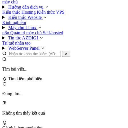
máy chủ
Hướng dẫn dịch vụ
Kiến thức Hosting
Kiến thức VPS
Kiến thức Website
Kinh nghiệm
Máy chủ Linux
n8n
Quản trị máy chủ
Self-hosted
Tin tức AZDIGI
Trí tuệ nhân tạo
WebServer Panel
Tìm bài viết...
Tìm kiếm phổ biến
Đang tìm...
Không tìm thấy kết quả
Có phải bạn muốn tìm