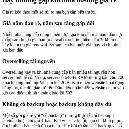
Giá rẻ kéo theo một số rủi ro mà bạn cần biết trước.
Giá năm đầu rẻ, năm sau tăng gấp đôi
Nhiều nhà cung cấp dùng chiến lược giá khuyến mãi năm đầu cực
thấp, sau đó giá gia hạn (renewal) cao hơn nhiều. Trước khi mua,
hãy kiểm tra giá renewal. So sánh cả hai mức giá thay vì chỉ nhìn
giá ban đầu.
Overselling tài nguyên
Overselling xảy ra khi nhà cung cấp bán nhiều tài nguyên hơn
server thực tế có. Ví dụ, server có 64GB RAM nhưng bán cho 200
khách hàng, mỗi người cam kết 2GB. Khi nhiều website hoạt động
cùng lúc, tốc độ giảm rõ rệt. Dấu hiệu nhận biết: website chậm vào
giờ cao điểm, thỉnh thoảng báo lỗi 503.
Không có backup hoặc backup không đầy đủ
Một số gói giá rẻ ghi “có backup” nhưng thực tế chỉ backup 1
lần/tuần hoặc chỉ giữ 1 bản. Khi website bị lỗi, bạn chỉ khôi phục
được phiên bản cách đó cả tuần. Hãy hỏi rõ tần suất backup và số