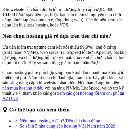
Khi website tải chậm dù đã tối ưu, lượng truy cập vượt 5.000 –
10.000 lượt/ngày liên tục, hoặc bạn cần thêm tài nguyên cho chức
năng phức tạp (e-commerce, ứng dụng web). Lúc đó nên xem xét
nâng lên business hosting hoặc VPS.
Nên chọn hosting giá rẻ dựa trên tiêu chí nào?
Ưu tiên kiểm tra: uptime cam kết (tối thiểu 99.9%), loại ổ cứng
(SSD hoặc NVMe), web server (LiteSpeed tốt hơn Apache), backup
tự động, và chất lượng hỗ trợ kỹ thuật. Giá rẻ nhất chưa chắc là lựa
chọn tốt nhất. Hãy so sánh tổng giá trị bạn nhận được.
Chọn hosting giá rẻ phù hợp giúp bạn khởi đầu nhanh mà không tốn
nhiều chi phí. Nắm rõ tiêu chí đánh giá, tránh các bẫy phổ biến, và
sẵn sàng nâng cấp khi website phát triển. Nếu bạn đang tìm kiếm
nên mua hosting ở đâu
với hạ tầng NVMe, LiteSpeed, và hỗ trợ kỹ
thuật 24/7, tham khảo các gói
xem các gói hosting tối ưu chi phí tại
AZDIGI
.
Có thể bạn cần xem thêm
Nên mua hosting ở đâu? Tiêu chí chọn đúng
So sánh 5 nhà cung cấp hosting Việt Nam năm 2026