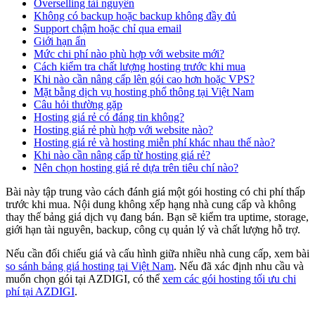
Overselling tài nguyên
Không có backup hoặc backup không đầy đủ
Support chậm hoặc chỉ qua email
Giới hạn ẩn
Mức chi phí nào phù hợp với website mới?
Cách kiểm tra chất lượng hosting trước khi mua
Khi nào cần nâng cấp lên gói cao hơn hoặc VPS?
Mặt bằng dịch vụ hosting phổ thông tại Việt Nam
Câu hỏi thường gặp
Hosting giá rẻ có đáng tin không?
Hosting giá rẻ phù hợp với website nào?
Hosting giá rẻ và hosting miễn phí khác nhau thế nào?
Khi nào cần nâng cấp từ hosting giá rẻ?
Nên chọn hosting giá rẻ dựa trên tiêu chí nào?
Bài này tập trung vào cách đánh giá một gói hosting có chi phí thấp
trước khi mua. Nội dung không xếp hạng nhà cung cấp và không
thay thế bảng giá dịch vụ đang bán. Bạn sẽ kiểm tra uptime, storage,
giới hạn tài nguyên, backup, công cụ quản lý và chất lượng hỗ trợ.
Nếu cần đối chiếu giá và cấu hình giữa nhiều nhà cung cấp, xem bài
so sánh bảng giá hosting tại Việt Nam
. Nếu đã xác định nhu cầu và
muốn chọn gói tại AZDIGI, có thể
xem các gói hosting tối ưu chi
phí tại AZDIGI
.