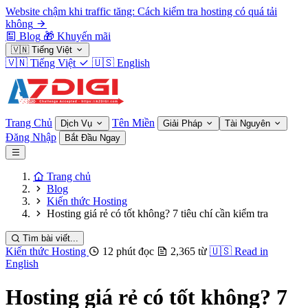
Website chậm khi traffic tăng: Cách kiểm tra hosting có quá tải
không
Blog
🎁
Khuyến mãi
🇻🇳
Tiếng Việt
🇻🇳
Tiếng Việt
🇺🇸
English
Trang Chủ
Tên Miền
Dịch Vụ
Giải Pháp
Tài Nguyên
Đăng Nhập
Bắt Đầu Ngay
Trang chủ
Blog
Kiến thức Hosting
Hosting giá rẻ có tốt không? 7 tiêu chí cần kiểm tra
Tìm bài viết...
Kiến thức Hosting
12 phút đọc
2,365 từ
🇺🇸
Read in
English
Hosting giá rẻ có tốt không? 7