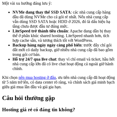
Một vài xu hướng đáng lưu ý:
NVMe đang thay thế SSD SATA
: các nhà cung cấp hàng
đầu đã dùng NVMe cho cả gói rẻ nhất. Nếu nhà cung cấp
vẫn dùng SSD SATA hoặc HDD ở 2026, đó là dấu hiệu hạ
tầng chưa được đầu tư đúng mức.
LiteSpeed trở thành tiêu chuẩn
: Apache đang dần bị thay
thế ở phân khúc shared hosting. LiteSpeed nhanh hơn, tích
hợp cache sẵn, và tương thích tốt với WordPress.
Backup hàng ngày ngày càng phổ biến
: trước đây chỉ gói
đắt mới có daily backup, giờ nhiều nhà cung cấp đã bao gồm
trong gói cơ bản.
Hỗ trợ 24/7 qua live chat
: thay vì chỉ email và ticket, hầu hết
nhà cung cấp lớn đã có live chat hoạt động cả ngoài giờ hành
chính.
Khi chọn
nên mua hosting ở đâu
, ưu tiên nhà cung cấp đã hoạt động
từ 5 năm trở lên, có data center rõ ràng, và chính sách giá minh bạch
giữa giá mua lần đầu và giá gia hạn.
Câu hỏi thường gặp
Hosting giá rẻ có đáng tin không?