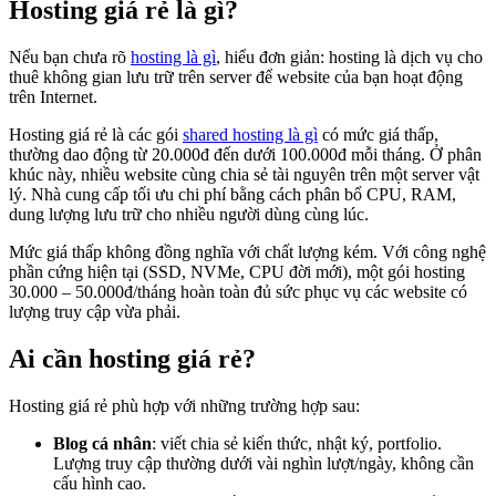
Hosting giá rẻ là gì?
Nếu bạn chưa rõ
hosting là gì
, hiểu đơn giản: hosting là dịch vụ cho
thuê không gian lưu trữ trên server để website của bạn hoạt động
trên Internet.
Hosting giá rẻ là các gói
shared hosting là gì
có mức giá thấp,
thường dao động từ 20.000đ đến dưới 100.000đ mỗi tháng. Ở phân
khúc này, nhiều website cùng chia sẻ tài nguyên trên một server vật
lý. Nhà cung cấp tối ưu chi phí bằng cách phân bổ CPU, RAM,
dung lượng lưu trữ cho nhiều người dùng cùng lúc.
Mức giá thấp không đồng nghĩa với chất lượng kém. Với công nghệ
phần cứng hiện tại (SSD, NVMe, CPU đời mới), một gói hosting
30.000 – 50.000đ/tháng hoàn toàn đủ sức phục vụ các website có
lượng truy cập vừa phải.
Ai cần hosting giá rẻ?
Hosting giá rẻ phù hợp với những trường hợp sau:
Blog cá nhân
: viết chia sẻ kiến thức, nhật ký, portfolio.
Lượng truy cập thường dưới vài nghìn lượt/ngày, không cần
cấu hình cao.