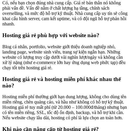
Có, nếu bạn chọn đúng nhà cung cấp. Giá rẻ bản thân nó không
phải vấn đề. Vấn đề nằm ở chất lượng hạ tầng, chính sách
overselling, và mức độ hỗ trợ kỹ thuật. Nhà cung cấp uy tín sẽ công
khai cấu hình server, cam kết uptime, và có đội ngũ hỗ trợ phản hồi
nhanh.
Hosting giá rẻ phù hợp với website nào?
Blog cá nhân, portfolio, website giới thiệu doanh nghiệp nhỏ,
landing page, website sinh viên, trang sự kiện ngắn hạn. Những
website có lượng truy cập dưới vài nghìn lượt/ngày và không cần
xử lý nặng (như e-commerce lớn hay ứng dụng web phức tạp) đều
chạy tốt trên hosting giá rẻ.
Hosting giá rẻ và hosting miễn phí khác nhau thế
nào?
Hosting miễn phí thường giới hạn dung lượng, không cho dùng tên
miền riêng, chèn quảng cáo, và hầu như không có hỗ trợ kỹ thuật.
Hosting giá rẻ tuy mất phí (từ 20.000 – 100.000đ/tháng) nhưng bạn
có tên miền riêng, SSL, tốc độ ổn định, backup, và hỗ trợ khi cần.
Nếu website chạy lâu dài, hosting có phí là lựa chọn an toàn hơn.
Khi nào cần nâng cấp từ hosting giá rẻ?