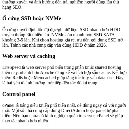
thường xuyên và ảnh hưởng đến trải nghiệm người dùng lẫn thứ
hạng SEO.
Ổ cứng SSD hoặc NVMe
Ổ cứng quyết định tốc độ đọc/ghi dữ liệu. SSD nhanh hơn HDD
truyền thống rất nhiều lần. NVMe còn nhanh hơn SSD SATA
khoảng 3-5 lần. Khi chọn hosting giá rẻ, ưu tiên gói dùng SSD trở
lên. Tránh các nhà cung cấp vẫn dùng HDD ở năm 2026.
Web server và caching
LiteSpeed là web server phổ biến trong phân khúc shared hosting
hiện nay, nhanh hơn Apache đáng kể và tích hợp sẵn cache. Kết hợp
thêm Redis hoặc Memcached giúp tăng tốc truy vấn database. Đây
là hai yếu tố ảnh hưởng trực tiếp đến tốc độ tải trang.
Control panel
cPanel là bảng điều khiển phổ biến nhất, dễ dùng ngay cả với người
mới. Một số nhà cung cấp dùng DirectAdmin hoặc panel tự phát
triển. Nếu bạn chưa có kinh nghiệm quản trị server, cPanel sẽ giúp
thao tác nhanh hơn nhiều.