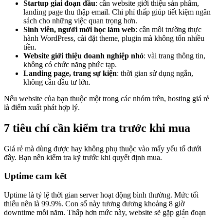
Startup giai đoạn đầu
: cần website giới thiệu sản phẩm,
landing page thu thập email. Chi phí thấp giúp tiết kiệm ngân
sách cho những việc quan trọng hơn.
Sinh viên, người mới học làm web
: cần môi trường thực
hành WordPress, cài đặt theme, plugin mà không tốn nhiều
tiền.
Website giới thiệu doanh nghiệp nhỏ
: vài trang thông tin,
không có chức năng phức tạp.
Landing page, trang sự kiện
: thời gian sử dụng ngắn,
không cần đầu tư lớn.
Nếu website của bạn thuộc một trong các nhóm trên, hosting giá rẻ
là điểm xuất phát hợp lý.
7 tiêu chí cần kiểm tra trước khi mua
Giá rẻ mà dùng được hay không phụ thuộc vào mấy yếu tố dưới
đây. Bạn nên kiểm tra kỹ trước khi quyết định mua.
Uptime cam kết
Uptime là tỷ lệ thời gian server hoạt động bình thường. Mức tối
thiểu nên là 99.9%. Con số này tương đương khoảng 8 giờ
downtime mỗi năm. Thấp hơn mức này, website sẽ gặp gián đoạn