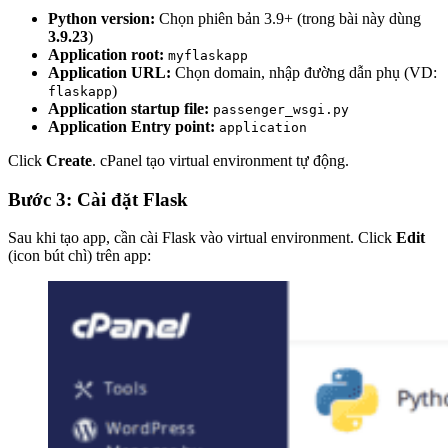
Python version:
Chọn phiên bản 3.9+ (trong bài này dùng
3.9.23
)
Application root:
myflaskapp
Application URL:
Chọn domain, nhập đường dẫn phụ (VD:
)
flaskapp
Application startup file:
passenger_wsgi.py
Application Entry point:
application
Click
Create
. cPanel tạo virtual environment tự động.
Bước 3: Cài đặt Flask
Sau khi tạo app, cần cài Flask vào virtual environment. Click
Edit
(icon bút chì) trên app: