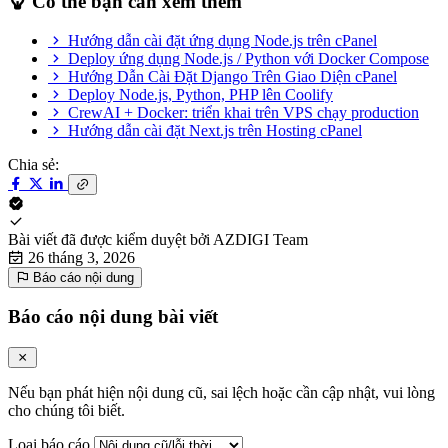
Có thể bạn cần xem thêm
Hướng dẫn cài đặt ứng dụng Node.js trên cPanel
Deploy ứng dụng Node.js / Python với Docker Compose
Hướng Dẫn Cài Đặt Django Trên Giao Diện cPanel
Deploy Node.js, Python, PHP lên Coolify
CrewAI + Docker: triển khai trên VPS chạy production
Hướng dẫn cài đặt Next.js trên Hosting cPanel
Chia sẻ:
Bài viết đã được kiểm duyệt bởi
AZDIGI Team
26 tháng 3, 2026
Báo cáo nội dung
Báo cáo nội dung bài viết
Nếu bạn phát hiện nội dung cũ, sai lệch hoặc cần cập nhật, vui lòng
cho chúng tôi biết.
Loại báo cáo