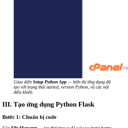
Giao diện
Setup Python App
— hiển thị ứng dụng đã
tạo với trạng thái started, version Python, và các nút
điều khiển.
III. Tạo ứng dụng Python Flask
Bước 1: Chuẩn bị code
Vào
File Manager
→ tạo thư mục
trong home