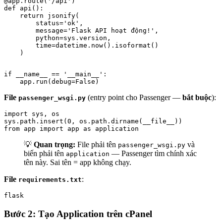
@app.route('/api')

def api():

    return jsonify(

        status='ok',

        message='Flask API hoạt động!',

        python=sys.version,

        time=datetime.now().isoformat()

    )
if __name__ == '__main__':

    app.run(debug=False)
File
(entry point cho Passenger —
bắt buộc
):
passenger_wsgi.py
import sys, os

sys.path.insert(0, os.path.dirname(__file__))

from app import app as application
💡
Quan trọng:
File phải tên
và
passenger_wsgi.py
biến phải tên
— Passenger tìm chính xác
application
tên này. Sai tên = app không chạy.
File
:
requirements.txt
flask
Bước 2: Tạo Application trên cPanel