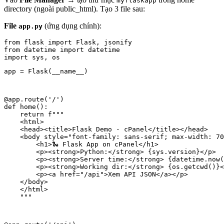
myflaskapp
directory (ngoài public_html). Tạo 3 file sau:
File
(ứng dụng chính):
app.py
from flask import Flask, jsonify

from datetime import datetime

app = Flask(__name__)
@app.route('/')

def home():

    return f"""

    <html>

    <head><title>Flask Demo - cPanel</title></head>

    <body style="font-family: sans-serif; max-width: 70
        <h1>🐍 Flask App on cPanel</h1>

        <p><strong>Python:</strong> {sys.version}</p>

        <p><strong>Server time:</strong> {datetime.now(
        <p><strong>Working dir:</strong> {os.getcwd()}<
        <p><a href="/api">Xem API JSON</a></p>

    </body>

    </html>

    """