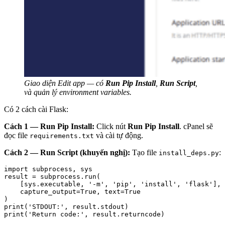
Giao diện Edit app — có
Run Pip Install
,
Run Script
,
và quản lý environment variables.
Có 2 cách cài Flask:
Cách 1 — Run Pip Install:
Click nút
Run Pip Install
. cPanel sẽ
đọc file
và cài tự động.
requirements.txt
Cách 2 — Run Script (khuyến nghị):
Tạo file
:
install_deps.py
import subprocess, sys

result = subprocess.run(

    [sys.executable, '-m', 'pip', 'install', 'flask'],

    capture_output=True, text=True

)

print('STDOUT:', result.stdout)

print('Return code:', result.returncode)