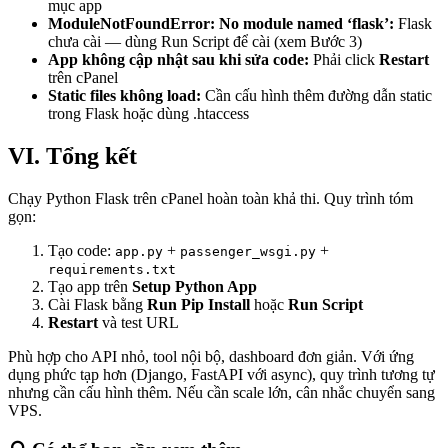
mục app
ModuleNotFoundError: No module named ‘flask’:
Flask
chưa cài — dùng Run Script để cài (xem Bước 3)
App không cập nhật sau khi sửa code:
Phải click
Restart
trên cPanel
Static files không load:
Cần cấu hình thêm đường dẫn static
trong Flask hoặc dùng .htaccess
VI. Tổng kết
Chạy Python Flask trên cPanel hoàn toàn khả thi. Quy trình tóm
gọn:
Tạo code:
+
+
app.py
passenger_wsgi.py
requirements.txt
Tạo app trên
Setup Python App
Cài Flask bằng
Run Pip Install
hoặc
Run Script
Restart
và test URL
Phù hợp cho API nhỏ, tool nội bộ, dashboard đơn giản. Với ứng
dụng phức tạp hơn (Django, FastAPI với async), quy trình tương tự
nhưng cần cấu hình thêm. Nếu cần scale lớn, cân nhắc chuyển sang
VPS.