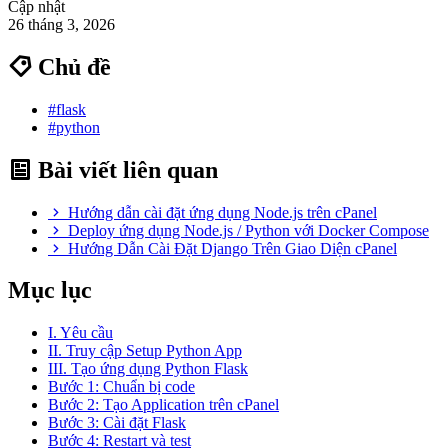
Cập nhật
26 tháng 3, 2026
Chủ đề
#flask
#python
Bài viết liên quan
Hướng dẫn cài đặt ứng dụng Node.js trên cPanel
Deploy ứng dụng Node.js / Python với Docker Compose
Hướng Dẫn Cài Đặt Django Trên Giao Diện cPanel
Mục lục
I. Yêu cầu
II. Truy cập Setup Python App
III. Tạo ứng dụng Python Flask
Bước 1: Chuẩn bị code
Bước 2: Tạo Application trên cPanel
Bước 3: Cài đặt Flask
Bước 4: Restart và test