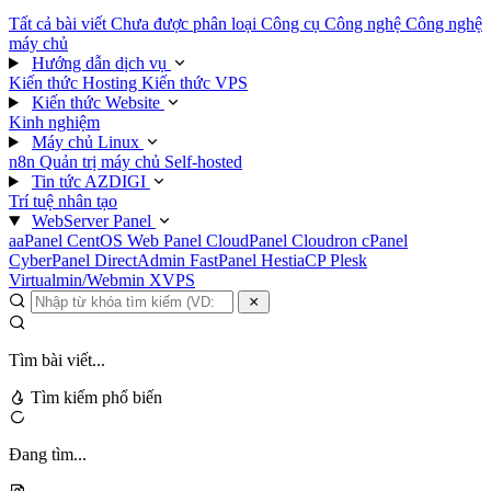
Tất cả bài viết
Chưa được phân loại
Công cụ
Công nghệ
Công nghệ
máy chủ
Hướng dẫn dịch vụ
Kiến thức Hosting
Kiến thức VPS
Kiến thức Website
Kinh nghiệm
Máy chủ Linux
n8n
Quản trị máy chủ
Self-hosted
Tin tức AZDIGI
Trí tuệ nhân tạo
WebServer Panel
aaPanel
CentOS Web Panel
CloudPanel
Cloudron
cPanel
CyberPanel
DirectAdmin
FastPanel
HestiaCP
Plesk
Virtualmin/Webmin
XVPS
Tìm bài viết...
Tìm kiếm phổ biến
Đang tìm...