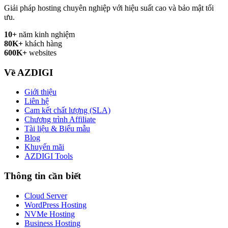
Giải pháp hosting chuyên nghiệp với hiệu suất cao và bảo mật tối
ưu.
10+
năm kinh nghiệm
80K+
khách hàng
600K+
websites
Về AZDIGI
Giới thiệu
Liên hệ
Cam kết chất lượng (SLA)
Chương trình Affiliate
Tài liệu & Biểu mẫu
Blog
Khuyến mãi
AZDIGI Tools
Thông tin cần biết
Cloud Server
WordPress Hosting
NVMe Hosting
Business Hosting